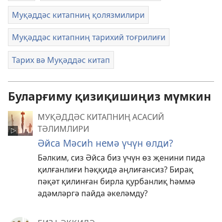
Муқәддәс китапниң қолязмилири
Муқәддәс китапниң тарихий тоғрилиғи
Тарих вә Муқәддәс китап
Буларғиму қизиқишиңиз мүмкин
МУҚӘДДӘС КИТАПНИҢ АСАСИЙ
ТӘЛИМЛИРИ
Әйса Мәсиһ немә үчүн өлди?
Бәлким, сиз Әйса биз үчүн өз җенини пида
қилғанлиғи һәққидә аңлиғансиз? Бирақ
пәқәт қилинған бирла қурбанлиқ һәммә
адәмләргә пайда әкеләмду?