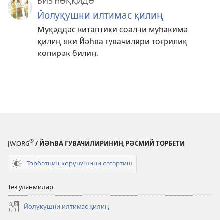
БИЗ ҺӘҚҚИДӘ
Йолуқушни илтимас қилиң
Муқәддәс китаптики соални муһакимә
қилиң яки Йәһва гувачилири тоғрилиқ
көпирәк билиң.
®
JW.ORG
/ ЙӘҺВА ГУВАЧИЛИРИНИҢ РӘСМИЙ ТОРБЕТИ
Торбәтниң көрүнүшини өзгәртиш
Тез уланмилар
Йолуқушни илтимас қилиң