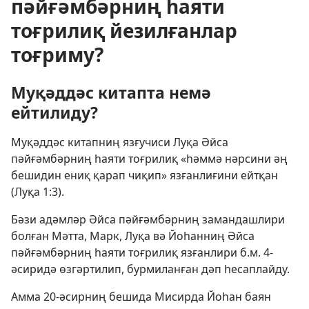
пәйғәмбәрниң һаяти
тоғрилиқ йезилғанлар
тоғриму?
Муқәддәс китапта немә
ейтилиду?
Муқәддәс китапниң язғучиси Луқа Әйса
пәйғәмбәрниң һаяти тоғрилиқ «һәммә нәрсини әң
бешидин ениқ қарап чиқип» язғанлиғини ейтқан
(
Луқа 1:3
).
Бәзи адәмләр Әйса пәйғәмбәрниң замандашлири
болған Мәтта, Марк, Луқа вә Йоһанниң Әйса
пәйғәмбәрниң һаяти тоғрилиқ язғанлири б.м. 4-
әсиридә өзгәртилип, бурмиланған дәп һесаплайду.
Амма 20-әсирниң бешида Мисирда Йоһан баян