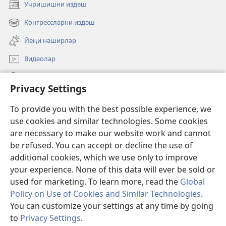
Учришишни издәш
(opens
new
Конгрессларни издәш
(opens
window)
new
Йеңи нәширләр
window)
Видеолар
Издәш
Privacy Settings
Ианиләр
(opens
To provide you with the best possible experience, we
new
use cookies and similar technologies. Some cookies
window)
Күзитиш мунариниң ОНЛАЙН КИТАПХАНИСИ
are necessary to make our website work and cannot
(opens
be refused. You can accept or decline the use of
new
®
JW Hub
window)
additional cookies, which we use only to improve
(opens
new
your experience. None of this data will ever be sold or
window)
used for marketing. To learn more, read the
Global
Policy on Use of Cookies and Similar Technologies
.
You can customize your settings at any time by going
Copyright
© 2026 Watch Tower Bible and Tract Society of Pennsylvania.
ПАЙДИЛИНИШ ШӘРТЛИРИ
|
МӘХПИЙЛИК СӘЯСИТИ
|
PRIVACY
to
Privacy Settings
.
SETTINGS