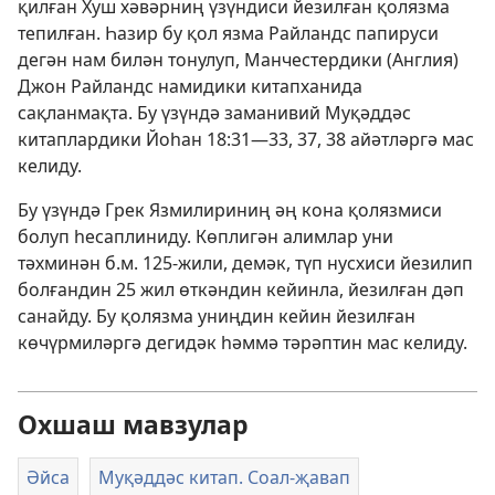
қилған Хуш хәвәрниң үзүндиси йезилған қолязма
тепилған. Һазир бу қол язма Райландс папируси
дегән нам билән тонулуп, Манчестердики (Англия)
Джон Райландс намидики китапханида
сақланмақта. Бу үзүндә заманивий Муқәддәс
китаплардики
Йоһан 18:31—33,
37, 38 айәтләргә
мас
келиду.
Бу үзүндә Грек Язмилириниң әң кона қолязмиси
болуп һесаплиниду. Көплигән алимлар уни
тәхминән б.м. 125-жили, демәк, түп нусхиси йезилип
болғандин 25 жил өткәндин кейинла, йезилған дәп
санайду. Бу қолязма униңдин кейин йезилған
көчүрмиләргә дегидәк һәммә тәрәптин мас келиду.
Охшаш мавзулар
Әйса
Муқәддәс китап. Соал-җавап