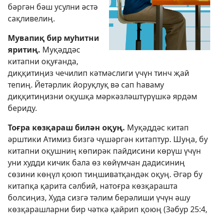
бәргән бәш усулни әстә
сақливелиң.
Мувапиқ бир муһитни
яритиң.
Муқәддәс
китапни оқуғанда,
диққитиңиз чечилип кәтмәслиги үчүн тинч җай
тепиң. Йетәрлик йоруқлуқ вә сап һаваму
диққитиңизни оқушқа мәркәзләштүрүшкә ярдәм
бериду.
Тоғра көзқараш билән оқуң.
Муқәддәс китап
әрштики Атимиз бизгә чүшәргән китаптур. Шуңа, бу
китапни оқушниң көпирәк пайдисини көрүш үчүн
уни худди кичик бала өз көйүмчан дадисиниң
сөзини көңүл қоюп тиңшиватқандәк оқуң. Әгәр бу
китапқа қарита сәлбий, натоғра көзқарашта
болсиңиз, Худа сизгә тәлим берәлиши үчүн әшу
көзқарашларни бир чәткә қайрип қоюң (
Зәбур 25:4,