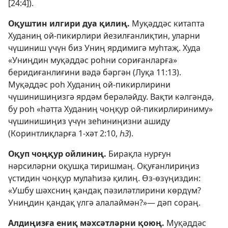
[24:4]).
Оқуштин илгири дуа қилиң.
Муқәддәс китапта
Худаниң ой-пикирлири йезилғанлиқтин, уларни
чүшиниш үчүн биз Униң ярдимигә муһтаҗ. Худа
«Униңдин муқәддәс роһни сориғанларға»
беридиғанлиғини вәдә бәргән (
Луқа 11:13
).
Муқәддәс роһ Худаниң ой-пикирлирини
чүшинишиңизгә ярдәм берәләйду. Вақти кәлгәндә,
бу роһ «һәтта Худаниң чоңқур ой-пикирлириниму»
чүшинишиңиз үчүн зеһиниңизни ашиду
(
Коринтлиқларға 1-хәт 2:10,
ҺЗ
).
Оқуп чоңқур ойлиниң.
Бирақла нурғун
нәрсиләрни оқушқа тиришмаң. Оқуғанлириңиз
үстидин чоңқур мулаһизә қилиң. Өз-өзүңиздин:
«Ушбу шәхсниң қандақ пәзиләтлирини көрдүм?
Униңдин қандақ үлгә алалаймән?»— дәп сораң.
Алдиңизға ениқ мәхсәтләрни қоюң.
Муқәддәс