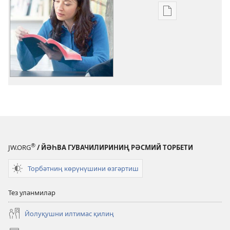
Әдәбиятларни
электронлуқ
түрини
көчиривелиш
опциялири
КҮЗИТИШ
МУНАРИ
№ 1
2017
®
JW.ORG
/ ЙӘҺВА ГУВАЧИЛИРИНИҢ РӘСМИЙ ТОРБЕТИ
Торбәтниң көрүнүшини өзгәртиш
Тез уланмилар
Йолуқушни илтимас қилиң