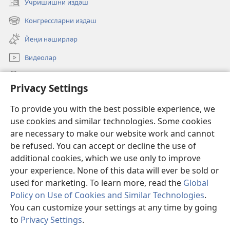
Учришишни издәш
(opens
new
Конгрессларни издәш
(opens
window)
new
Йеңи нәширләр
window)
Видеолар
Издәш
Privacy Settings
Ианиләр
(opens
To provide you with the best possible experience, we
new
use cookies and similar technologies. Some cookies
window)
Күзитиш мунариниң ОНЛАЙН КИТАПХАНИСИ
are necessary to make our website work and cannot
(opens
new
be refused. You can accept or decline the use of
®
JW Hub
window)
additional cookies, which we use only to improve
(opens
new
your experience. None of this data will ever be sold or
window)
used for marketing. To learn more, read the
Global
Policy on Use of Cookies and Similar Technologies
.
Copyright
© 2026 Watch Tower Bible and Tract Society of Pennsylvania.
You can customize your settings at any time by going
ПАЙДИЛИНИШ ШӘРТЛИРИ
|
МӘХПИЙЛИК СӘЯСИТИ
|
PRIVACY
to
Privacy Settings
.
М
SETTINGS