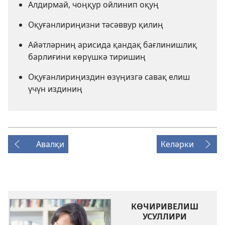
Алдирмай, чоңқур ойлинип оқуң
Оқуғанлириңизни тәсәввур қилиң
Айәтләрниң арисида қандақ бағлинишлиқ
барлиғини көрүшкә тиришиң
Оқуғанлириңиздин өзүңизгә савақ елиш
үчүн издиниң
Авалқи
Келәрки
КӨЧИРИВЕЛИШ
УСУЛЛИРИ