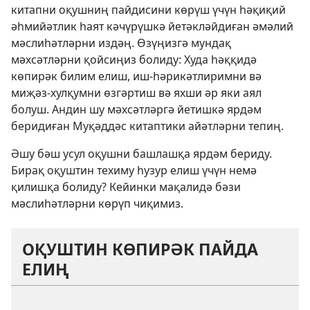
китапни оқушниң пайдисини көрүш үчүн һәқиқий
әһмийәтлик һаят кәчүрүшкә йетәкләйдиған әмәлий
мәслиһәтләрни издәң. Өзүңизгә мундақ
мәхсәтләрни қойсиңиз болиду: Худа һәққидә
көпирәк билим елиш, иш-һәрикәтлиримни вә
миҗәз-хулқумни өзгәртиш вә яхши әр яки аял
болуш. Андин шу мәхсәтләргә йетишкә ярдәм
беридиған Муқәддәс китаптики айәтләрни тепиң.
Әшу бәш усул оқушни башлашқа ярдәм бериду.
Бирақ оқуштин техиму һузур елиш үчүн немә
қилишқа болиду? Кейинки мақалидә бәзи
мәслиһәтләрни көрүп чиқимиз.
ОҚУШТИН КӨПИРӘК ПАЙДА
ЕЛИҢ