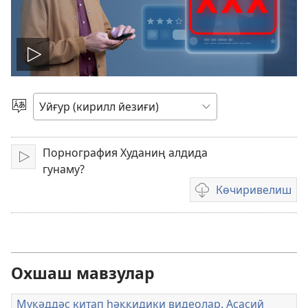
Видеони
ойнитиш
Тил
таллаш
Порнография Худаниң алдида
Қоюш
гунаму?
Көчиривелиш
Видеоларни
көчиривелиш
опциялири
Охшаш мавзулар
Муқәддәс китап һәққидики видеолар. Асасий