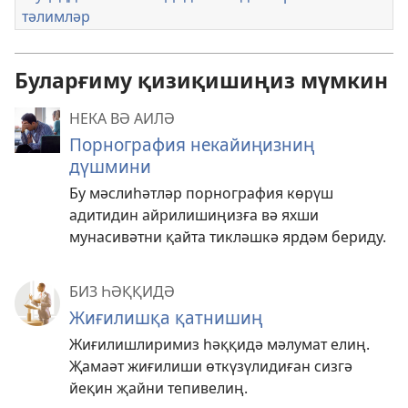
тәлимләр
Буларғиму қизиқишиңиз мүмкин
НЕКА ВӘ АИЛӘ
Порнография некайиңизниң
дүшмини
Бу мәслиһәтләр порнография көрүш
адитидин айрилишиңизға вә яхши
мунасивәтни қайта тикләшкә ярдәм бериду.
БИЗ ҺӘҚҚИДӘ
Жиғилишқа қатнишиң
Жиғилишлиримиз һәққидә мәлумат елиң.
Җамаәт жиғилиши өткүзүлидиған сизгә
йеқин җайни тепивелиң.