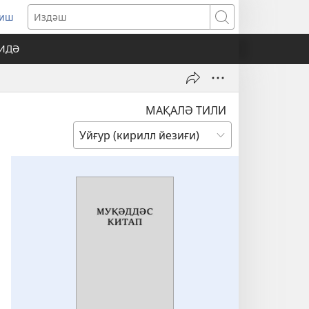
риш
pens
Издәш
w
ҚИДӘ
ndow)
МАҚАЛӘ ТИЛИ