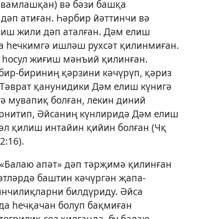
вамлашқан) вә бәзи башқа
дәп атиған. Һәрбир йәттинчи вә
лиш жили дәп аталған. Дәм елиш
 һечкимгә ишләш рухсәт қилинмиған.
 һосул жиғиш мәнъий қилинған.
бир-бириниң қәрзини кәчүрүп, қәриз
 Тәврат қанунидики Дәм елиш күнигә
ә мувапиқ болған, лекин диний
рнитип, Әйсаниң күнлиридә Дәм елиш
әл қилиш интайин қийин болған (
Чқ
2:16
).
«Балаю апәт» дәп тәрҗимә қилинған
әтләрдә баштин кәчүргән җапа-
инчилиқларни билдүриду. Әйса
да һечқачан болуп бақмиған
тоғрилиқ сөз қилғанда, бу балаю