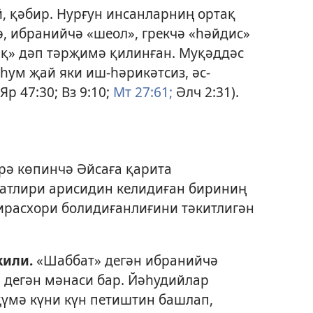
, қәбир. Нурғун инсанларниң ортақ
, ибранийчә «шеол», грекчә «һәйдис»
иқ» дәп тәрҗимә қилинған. Муқәддәс
һум җай яки иш-һәрикәтсиз, әс-
Яр 47:30;
Вз 9:10;
Мт 27:61;
Әлч 2:31
).
арә көпинчә Әйсаға қарита
латлири арисидин келидиған бириниң
расхори болидиғанлиғини тәкитлигән
жили
.
«Шаббат» дегән ибранийчә
 дегән мәнаси бар. Йәһудийлар
җүмә күни күн петиштин башлап,