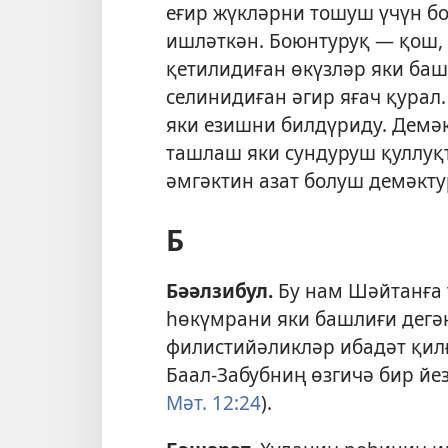
еғир жүкләрни тошуш үчүн б
ишләткән. Боюнтуруқ — қош, 
қетилидиған өкүзләр яки ба
селинидиған әгир яғач қурал
яки езишни билдүриду. Демәк
ташлаш яки сундуруш қуллуқ
әмгәктин азат болуш демәкту
Б
Бәәлзибул
.
Бу нам Шәйтанға
һөкүмрани яки башлиғи дегә
филистийәликләр ибадәт қил
Баал-Забубниң өзгичә бир йе
Мәт. 12:24
).