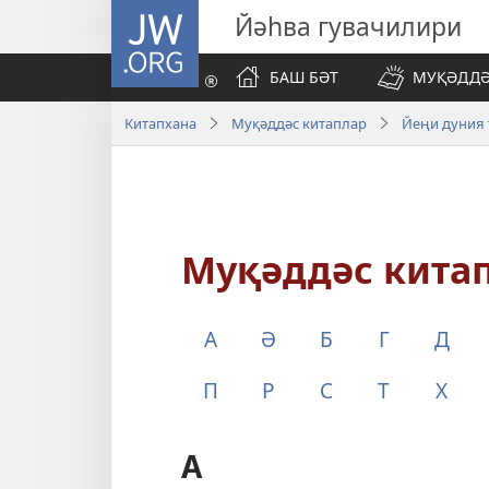
JW.ORG
Йәһва гувачилири
БАШ БӘТ
МУҚӘДДӘ
Китапхана
Муқәддәс китаплар
Йеңи дуния
Муқәддәс китап
А
Ә
Б
Г
Д
П
Р
С
Т
Х
А