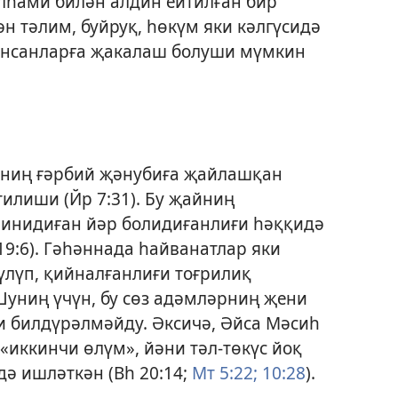
лһами билән алдин ейтилған бир
н тәлим, буйруқ, һөкүм яки кәлгүсидә
инсанларға җакалаш болуши мүмкин
ниң ғәрбий җәнубиға җайлашқан
тилиши (
Йр 7:31
). Бу җайниң
инидиған йәр болидиғанлиғи һәққидә
19:6
). Гәһәннада һайванатлар яки
үлүп, қийналғанлиғи тоғрилиқ
Шуниң үчүн, бу сөз адәмләрниң җени
и билдүрәлмәйду. Әксичә, Әйса Мәсиһ
«иккинчи өлүм», йәни тәл-төкүс йоқ
ә ишләткән (
Вһ 20:14;
Мт 5:22;
10:28
).