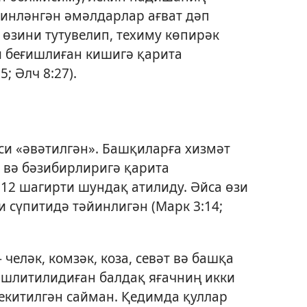
йинләнгән әмәлдарлар ағват дәп
 өзини тутувелип, техиму көпирәк
и беғишлиған кишигә қарита
5;
Әлч 8:27
).
си «әвәтилгән». Башқиларға хизмәт
 вә бәзибирлиригә қарита
12 шагирти шундақ атилиду. Әйса өзи
и сүпитидә тәйинлигән (
Марк 3:14;
челәк, комзәк, коза, севәт вә башқа
ишлитилидиған балдақ яғачниң икки
бекитилгән сайман. Қедимда қуллар