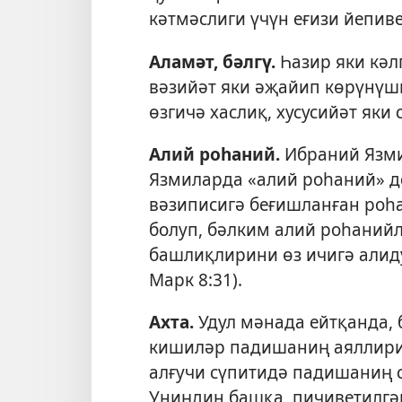
кәтмәслиги үчүн еғизи йепиве
Аламәт, бәлгү
.
Һазир яки кәл
вәзийәт яки әҗайип көрүнүш
өзгичә хаслиқ, хусусийәт яки с
Алий роһаний
.
Ибраний Язми
Язмиларда «алий роһаний» д
вәзиписигә беғишланған роһ
болуп, бәлким алий роһаний
башлиқлирини өз ичигә алиду
Марк 8:31
).
Ахта
.
Удул мәнада ейтқанда, 
кишиләр падишаниң аяллири 
алғучи сүпитидә падишаниң 
Униңдин башқа, пичиветилгә