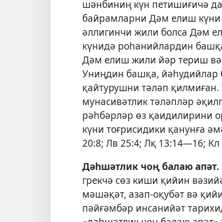
шәнбиниң күн петишиғичә да
байрамларни Дәм елиш күни 
әллигинчи жили болса Дәм е
күнидә роһанийлардин башқа
Дәм елиш жили йәр териш вә
Униңдин башқа, йәһудийлар 
қайтурушни тәләп қилмиған.
мунасивәтлик тәләпләр әқилг
рәһбәрләр өз қаидилирини о
күни тоғрисидики қанунға әм
20:8;
Лв 25:4;
Лқ 13:14—16;
Кл 
Дәһшәтлик чоң балаю апәт
.
грекчә сөз киши қийин вәзий
мәшәқәт, азап-оқубәт вә қий
пәйғәмбәр инсанийәт тарихи
«дәһшәтлик чоң балаю апәт» 