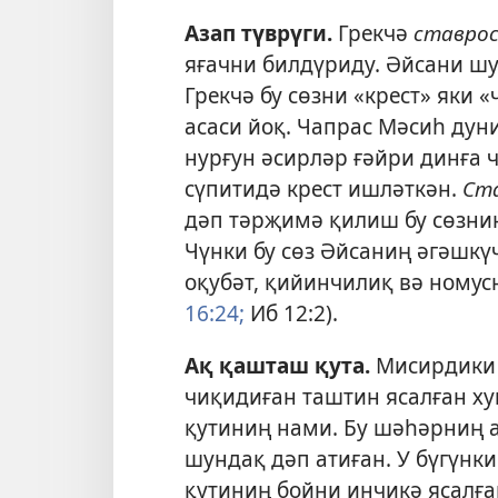
Азап түврүги
.
Грекчә
ставро
яғачни билдүриду. Әйсани шу
Грекчә бу сөзни «крест» яки
асаси йоқ. Чапрас Мәсиһ дун
нурғун әсирләр ғәйри динға 
сүпитидә крест ишләткән.
Ст
дәп тәрҗимә қилиш бу сөзни
Чүнки бу сөз Әйсаниң әгәшкү
оқубәт, қийинчилиқ вә номус
16:24;
Иб 12:2
).
Ақ қашташ қута
.
Мисирдики 
чиқидиған таштин ясалған х
қутиниң нами. Бу шәһәрниң 
шундақ дәп атиған. У бүгүнк
қутиниң бойни инчикә ясалға