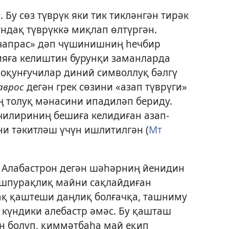
с
. Бу сөз түврүк яки тик тикләнгән тирәк
ндақ түврүккә миқлап өлтүргән.
 «чапрас» дәп чүшинишниң һечбир
ияға келиштин бурунқи заманларда
чоқунғучилар диний символлуқ бәлгү
аврос
дегән грек сөзини «азап түврүги»
ң толуқ мәнасини ипадиләп бериду.
чилириниң бешиға келидиған азап-
ни тәкитләш үчүн ишлитилгән (
Мт
Алабастрон дегән шәһәрниң йенидин
ушпурақлиқ майни сақлайдиған
ақ қаштеши даңлиқ болғачқа, ташниму
и күндики алебастр әмәс. Бу қашташ
н болуп, қиммәтбаһа май еқип