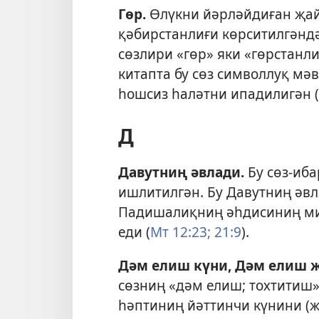
Гөр
.
Өлүкни йәрләйдиған җай
қәбирстанлиғи көрситилгәндә
сөзлири «гөр» яки «гөрстанл
китапта бу сөз символлуқ мәв
һошсиз һаләтни ипадилигән (
Д
Давутниң әвлади
.
Бу сөз-иб
ишлитилгән. Бу Давутниң әв
Падишалиқниң әһдисиниң ми
еди (
Мт 12:23;
21:9
).
Дәм елиш күни, Дәм елиш 
сөзниң «дәм елиш; тохтитиш»
һәптиниң йәттинчи күнини (