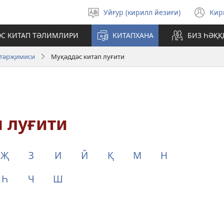
Уйғур (кирилл йезиғи)
Ки
Тил
(o
таллаш
ne
С КИТАП ТӘЛИМЛИРИ
КИТАПХАНА
БИЗ ҺӘҚ
wi
 тәрҗимиси
Муқәддәс китап луғити
 луғити
Җ
З
И
Й
Қ
М
Н
Һ
Ч
Ш