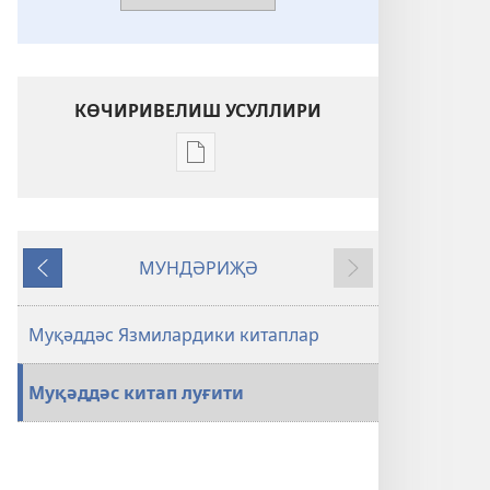
КӨЧИРИВЕЛИШ УСУЛЛИРИ
Әдәбиятларниң
электронлуқ
түрини
көчиривелиш
МУНДӘРИҖӘ
опциялири
Авалқи
Келәрки
Муқәддәс
китап.
Муқәддәс Язмилардики китаплар
Мәтта
баян
Муқәддәс китап луғити
қилған
хуш
хәвәр