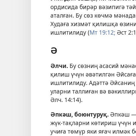
ордисида бирәр вәзипигә тә
аталған. Бу сөз көчмә мәнада
Худаға хизмәт қилишқа өзин
ишлитилиду (
Мт 19:12;
Әст 2:1
Ә
Әлчи
.
Бу сөзниң асасий мәна
қилиш үчүн әвәтилгән Әйсаға
ишлитилиду. Адәттә Әйсаниң 
уларни таллиған вә вәкиллир
Әлч. 14:14
).
Әпкәш, боюнтуруқ
.
Әпкәш — 
жүк-тақларни көтириш үчүн 
учиға төмүр яки яғач илмәк 