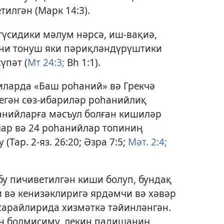
тилгән (
Марк 14:3
).
гүсидики мәлум нәрсә, иш-вақиә,
ни тонуш яки пәриқләндүрүштики
үпәт (
Мт 24:3;
Вһ 1:1
).
ларда «Баш роһаний» вә Грекчә
егән сөз-ибариләр роһанийлиқ
анийларға мәсъул болған кишиләр
лар вә 24 роһанийлар топиниң
 (
Тар. 2-яз. 26:20;
Әзра 7:5;
Мәт. 2:4;
бу пичиветилгән киши болуп, бундақ
вә кенизәклиригә ярдәмчи вә хәвәр
сарайлирида хизмәткә тәйинләнгән.
н болмисиму, лекин падишаниң