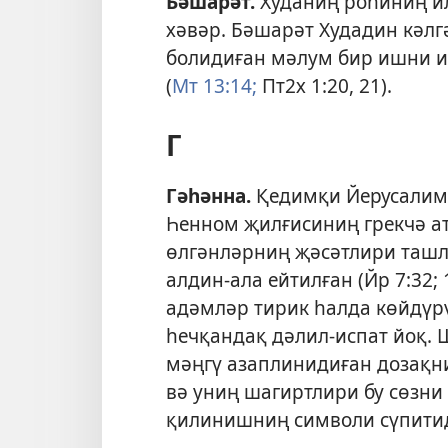
Бәшарәт
.
Худаниң роһиниң и
хәвәр. Бәшарәт Худадин кәлгә
болидиған мәлум бир ишни 
(
Мт 13:14;
Пт2х 1:20, 21
).
Г
Гәһәнна
.
Қедимқи Йерусалим
Һенном җилғисиниң грекчә а
өлгәнләрниң җәсәтлири ташл
алдин-ала ейтилған (
Йр 7:32;
адәмләр тирик һалда көйдүр
һечқандақ дәлил-испат йоқ. 
мәңгү азаплинидиған дозақн
вә униң шагиртлири бу сөзни 
қилинишниң символи сүпитид