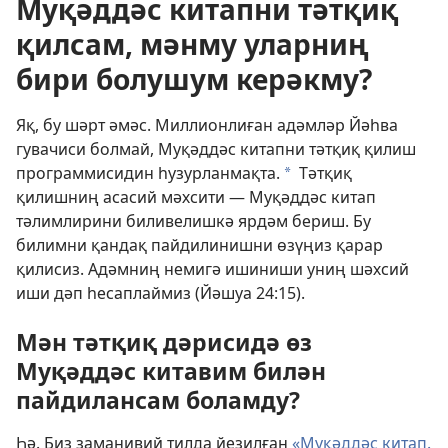
Муқәддәс китапни тәтқиқ
қилсам, мәнму уларниң
бири болушум керәкму?
Яқ, бу шәрт әмәс. Миллионлиған адәмләр Йәһва
гувачиси болмай, Муқәддәс китапни тәтқиқ қилиш
программисидин һузурланмақта.
Тәтқиқ
a
қилишниң асасий мәхсити — Муқәддәс китап
тәлимлирини биливелишкә ярдәм бериш. Бу
билимни қандақ пайдилинишни өзүңиз қарар
қилисиз. Адәмниң немигә ишиниши униң шәхсий
иши дәп һесаплаймиз (
Йәшуа 24:15
).
Мән тәтқиқ дәрисидә өз
Муқәддәс китавим билән
пайдилансам боламду?
Һә. Биз заманивий тилда йезилған
«Муқәддәс китап.