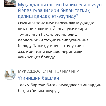
Муқәддәс китаптин билим елиш үчүн
Йәһва гувачилири билән тәтқиқ
қилиш қандақ өткүзүлиду?
Өзүңизгә тонушлуқ һәрқандақ Муқәддәс
китапни ишлитип, Йәһва гувачилири
тәминлигән һәқсиз билим елиш
дәрислирини тәтқиқ қилип үгәнсиңиз
болиду. Тәтқиқ үгинишкә пүтүн аилә
әзалириңизни яки достлириңизни
чақирсиңиз болиду.
МУҚӘДДӘС КИТАП ТӘЛИМЛИРИ
Үгинишни башлаң
Тәлим бәргүчи билән Муқәддәс Язмилардин
һәқсиз билим ашуруң.