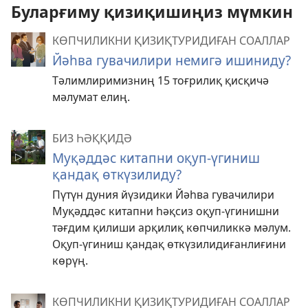
Буларғиму қизиқишиңиз мүмкин
КӨПЧИЛИКНИ ҚИЗИҚТУРИДИҒАН СОАЛЛАР
Йәһва гувачилири немигә ишиниду?
Тәлимлиримизниң 15 тоғрилиқ қисқичә
мәлумат елиң.
БИЗ ҺӘҚҚИДӘ
Муқәддәс китапни оқуп-үгиниш
қандақ өткүзилиду?
Пүтүн дуния йүзидики Йәһва гувачилири
Муқәддәс китапни һәқсиз оқуп-үгинишни
тәғдим қилиши арқилиқ көпчиликкә мәлум.
Оқуп-үгиниш қандақ өткүзилидиғанлиғини
көрүң.
КӨПЧИЛИКНИ ҚИЗИҚТУРИДИҒАН СОАЛЛАР