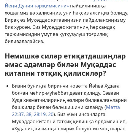
Йеңи Дуния тәрҗимисини»
пайдилинишқа
хошалмиз вә халисиңиз, уни һәқсиз алсиңиз болиду.
Бирақ өз Муқәддәс китавиңизни пайдилансиңизму
биз хурсән. Сиз Муқәддәс китапниң һәрқандақ
тәрҗимисидин үмүт вә қутқузулуш тоғрилиқ
биливалалайсиз.
Немишкә силәр етиқатдашиңлар
әмәс адәмләр билән Муқәддәс
китапни тәтқиқ қилисиләр?
Бизни буниңға биринчи новәттә Йәһва Худаға
болған меһир-муһәббәт дәвәт қилиду. Сәвәви
Худа хизмәтчилириниң өзлири биливалғанларни
башқилар билән бөлүшишини халайду (
Мәтта
22:37, 38;
28:19, 20
). Биз үчүн инсанларға
Муқәддәс китапни тәтқиқ қилишқа ярдәмлишип,
«Худаниң хизмәтдашлири» болуштин чоң шәрәп