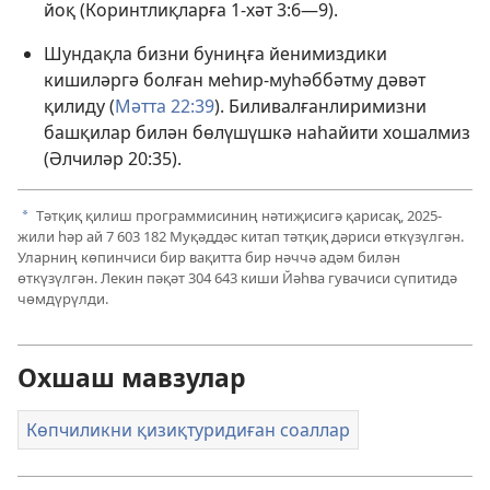
йоқ (
Коринтлиқларға 1-хәт 3:6—9
).
Шундақла бизни буниңға йенимиздики
кишиләргә болған меһир-муһәббәтму дәвәт
қилиду (
Мәтта 22:39
). Биливалғанлиримизни
башқилар билән бөлүшүшкә наһайити хошалмиз
(
Әлчиләр 20:35
).
Тәтқиқ қилиш программисиниң нәтиҗисигә қарисақ,
2025
-
a
жили һәр ай
7 603 182
Муқәддәс китап тәтқиқ дәриси өткүзүлгән.
Уларниң көпинчиси бир вақитта бир нәччә адәм билән
өткүзүлгән. Лекин пәқәт
304 643
киши Йәһва гувачиси сүпитидә
чөмдүрүлди.
Охшаш мавзулар
Көпчиликни қизиқтуридиған соаллар