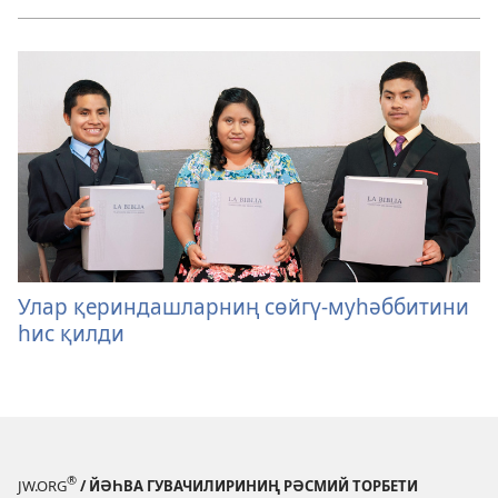
Улар қериндашларниң сөйгү-муһәббитини
һис қилди
®
JW.ORG
/ ЙӘҺВА ГУВАЧИЛИРИНИҢ РӘСМИЙ ТОРБЕТИ