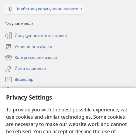
Торбәтниң көрүнүшини өзгәртиш
Тез уланмилар
Йолуқушни илтимас қилиң
Учришишни издәш
(opens
new
Конгрессларни издәш
(opens
window)
new
Йеңи нәширләр
window)
Видеолар
Издәш
Privacy Settings
Ианиләр
(opens
To provide you with the best possible experience, we
new
use cookies and similar technologies. Some cookies
window)
Күзитиш мунариниң ОНЛАЙН КИТАПХАНИСИ
are necessary to make our website work and cannot
(opens
be refused. You can accept or decline the use of
new
®