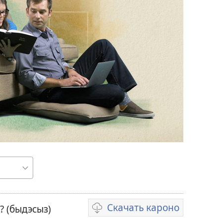
икез
Скачать кароно
 (быдэсыз)
Видеороликъёсты