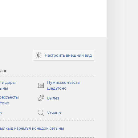
Настроить внешний вид
каос
 тӥ доры
Пумиськонъёсты
(opens
тыны
шедьтоно
new
рессъёсты
Вылез
window)
тоно
о
Утчано
мылкыд каремъя коньдон сётыны