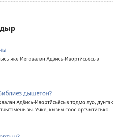
скачать
карон
амалъёс
 дыр
ны
рысь яке Иеговалэн Адӟись-Ивортӥсьёсыз
Библиез дышетон?
валэн Адӟись-Ивортӥсьёсыз тодмо луо, дунтэк
тчытэменызы. Учке, кызьы соос ортчытӥсько.
юртын?