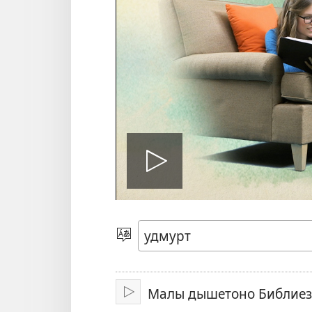
Лэзёно
видеорол
Кылэз
быръёно
Малы дышетоно Библиез?
Лэзёно