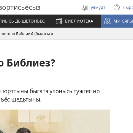
вортӥсьёсыз
удмурт
Пыр
Быръе
(op
кылэз
ne
ЛИЫСЬ ДЫШЕТОНЪЁС
БИБЛИОТЕКА
МИ СЯРЫ
wi
шетоно Библиез? (быдэсыз)
 Библиез?
ы юрттыны быгатэ улонысь тужгес но
нъёс шедьтыны.