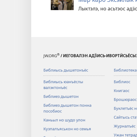
Лыктэлэ, но асьтэос адӟ
®
JW.ORG
/ ИЕГОВАЛЭН АДӞИСЬ-ИВОРТӤСЬЁС
Библиысь дышетонъёс
Библиотека
Библиысь юанъёслы
Библиос
валэктонъёс
Книгаос
Библиез дышетон
Брошюраос
Библиез дышетон понна
Буклетъёс н
пособиос
Сайтысь ста
Каньыл но шудо улон
Журналъёс
Кузпалъяськон но семья
Ужан тетра