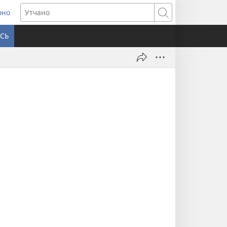
оно
ens
Утчано
w
СЬ
ndow)