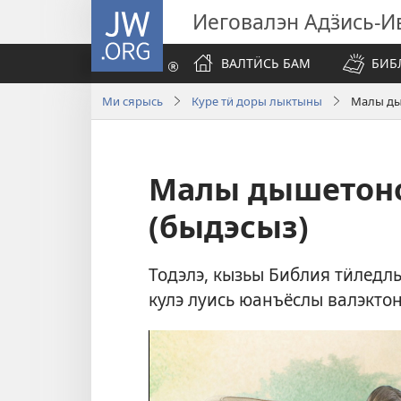
JW.ORG
Иеговалэн Адӟись-И
ВАЛТӤСЬ БАМ
БИБ
Ми сярысь
Куре тӥ доры лыктыны
Малы ды
Малы дышетоно
(быдэсыз)
Тодэлэ, кызьы Библия тӥледл
кулэ луись юанъёслы валэкто