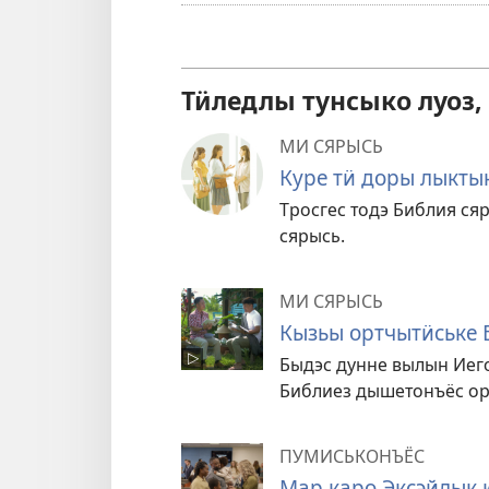
Тӥледлы тунсыко луоз,
МИ СЯРЫСЬ
Куре тӥ доры лыкты
Тросгес тодэ Библия ся
сярысь.
МИ СЯРЫСЬ
Кызьы ортчытӥське 
Быдэс дунне вылын Иего
Библиез дышетонъёс ор
ПУМИСЬКОНЪЁС
Мар каро Эксэйлык 