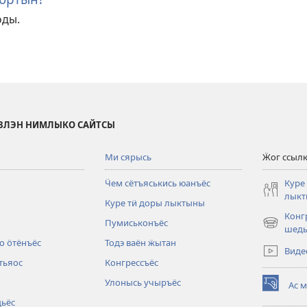
оды.
ЫЗЛЭН НИМЛЫКО САЙТСЫ
Ми сярысь
Ӝог ссыл
Ӵем сётъяськись юанъёс
Куре
лык
Куре тӥ доры лыктыны
Конг
Пумиськонъёс
(opens
шедь
new
о ӧтёнъёс
Тодэ ваён ӝытан
Виде
window)
тьяос
Конгрессъёс
Улонысь учыръёс
Ас 
(opens
дьёс
new