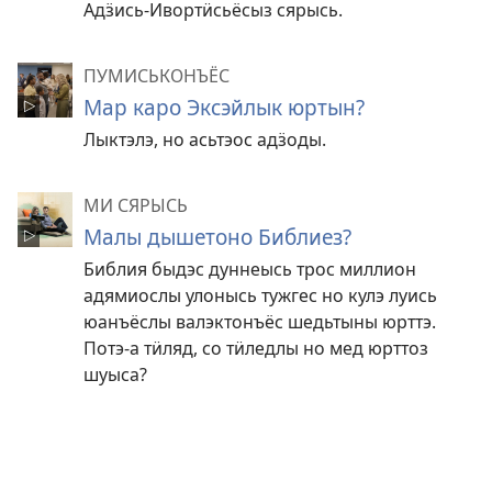
Адӟись-Ивортӥсьёсыз сярысь.
ПУМИСЬКОНЪЁС
Мар каро Эксэйлык юртын?
Лыктэлэ, но асьтэос адӟоды.
МИ СЯРЫСЬ
Малы дышетоно Библиез?
Библия быдэс дуннеысь трос миллион
адямиослы улонысь тужгес но кулэ луись
юанъёслы валэктонъёс шедьтыны юрттэ.
Потэ-а тӥляд, со тӥледлы но мед юрттоз
шуыса?