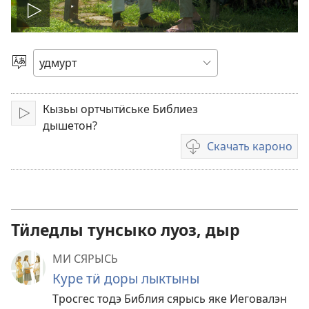
Лэзёно
видеороликез
Кылэз
быръёно
Кызьы ортчытӥське Библиез
Лэзёно
дышетон?
Скачать кароно
Видеороликъёсты
скачать
карон
амалъёс
Тӥледлы тунсыко луоз, дыр
МИ СЯРЫСЬ
Куре тӥ доры лыктыны
Тросгес тодэ Библия сярысь яке Иеговалэн