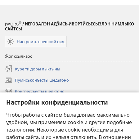
®
JW.ORG
/ ИЕГОВАЛЭН АДӞИСЬ-ИВОРТӤСЬЁСЫЗЛЭН НИМЛЫКО
САЙТСЫ
Настроить внешний вид
Ӝог ссылкаос
Куре тӥ доры лыктыны
Пумиськонъёсты шедьтоно
(opens
new
Конгрессъёсты шедьтоно
(opens
window)
new
Настройки конфиденциальности
Вылез
window)
Видео
Чтобы работа с сайтом была для вас максимально
удобной, мы применяем cookie и другие подобные
Утчано
технологии. Некоторые cookie необходимы для
работы сайта, и их нельзя отключить. В отношении