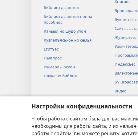
Книгаос
Библиез дышетон
Брошюраос
Библиез дышетон понна
Буклетъёс н
пособиос
Сайтысь ста
Каньыл но шудо улон
Журналъёс
Кузпалъяськон но семья
Ужан тетра
Егитъёс
Программа
Нылпиос
Индексъёс
Инмарлы оскон
Валэктонъё
Наука но Библия
JW Broadcas
Видео
Крезьгуръё
Настройки конфиденциальности
Аудиопоста
Библиез че
Чтобы работа с сайтом была для вас макси
необходимы для работы сайта, и их нельзя
работы с сайтом, вы можете решить: хотите