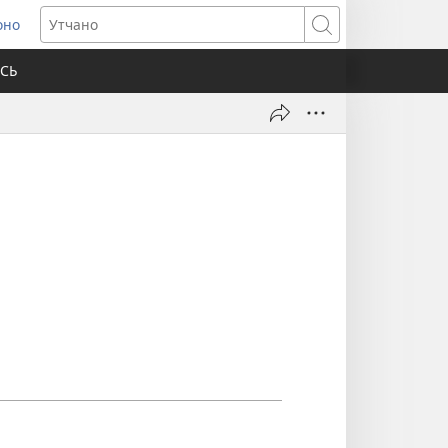
оно
ens
Утчано
w
СЬ
ndow)