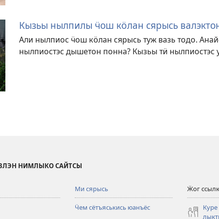
Кызьы нылпилы ӵош кӧлан сярысь валэкто
Али нылпиос ӵош кӧлан сярысь туж вазь тодо. Анай
нылпиостэс дышетон понна? Кызьы тӥ нылпиостэс 
ЫЗЛЭН НИМЛЫКО САЙТСЫ
Ми сярысь
Ӝог ссыл
Ӵем сётъяськись юанъёс
Куре
лык