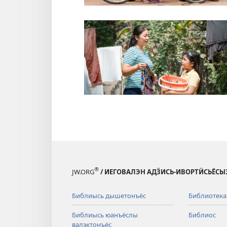
®
JW.ORG
/ ИЕГОВАЛЭН АДӞИСЬ-ИВОРТӤСЬЁС
Библиысь дышетонъёс
Библиотека
Библиысь юанъёслы
Библиос
валэктонъёс