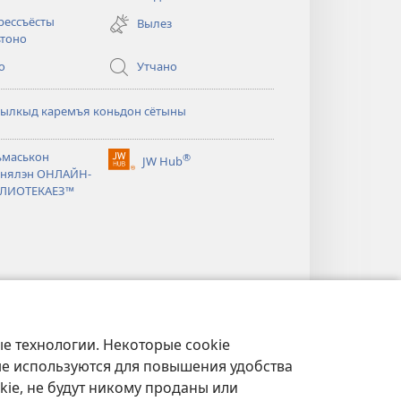
new
рессъёсты
Вылез
window)
тоно
о
Утчано
мылкыд каремъя коньдон сётыны
ьмаськон
®
JW Hub
(opens
нялэн ОНЛАЙН-
new
ЛИОТЕКАЕЗ™
window)
е технологии. Некоторые cookie
ые используются для повышения удобства
kie, не будут никому проданы или