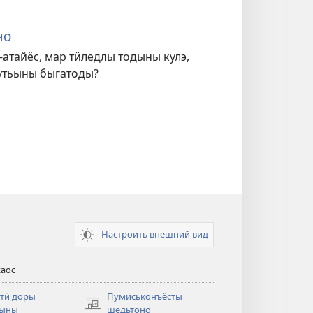
но
-атайёс, мар тӥледлы тодыны кулэ,
утьыны быгатоды?
Настроить внешний вид
каос
 тӥ доры
Пумиськонъёсты
(opens
тыны
шедьтоно