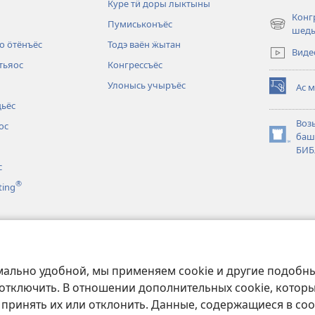
Куре тӥ доры лыктыны
Конг
Пумиськонъёс
(opens
шедь
new
о ӧтёнъёс
Тодэ ваён ӝытан
Виде
window)
тьяос
Конгрессъёс
Улонысь учыръёс
Ас 
(opens
дьёс
new
window)
Воз
ос
баш
(opens
БИБ
new
с
window)
®
ting
с
новкаос
берлыко лыдӟон
мально удобной, мы применяем cookie и другие подобны
 отключить. В отношении дополнительных cookie, котор
 принять их или отклонить. Данные, содержащиеся в coo