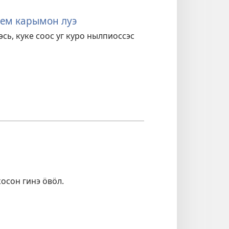
ӟем карымон луэ
ь, куке соос уг куро нылпиоссэс
осон гинэ ӧвӧл.