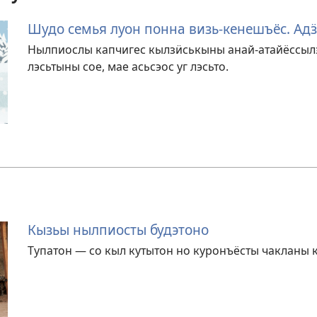
Шудо семья луон понна визь-кенешъёс. Ад
Нылпиослы капчигес кылзӥськыны анай-атайёссылэс
лэсьтыны сое, мае асьсэос уг лэсьто.
Кызьы нылпиосты будэтоно
Тупатон — со кыл кутытон но куронъёсты чакланы к