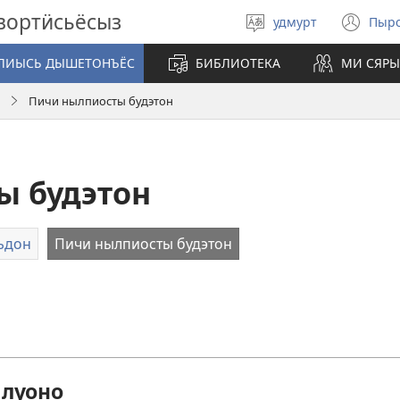
вортӥсьёсыз
удмурт
Пыр
Быръе
(op
кылэз
ne
ЛИЫСЬ ДЫШЕТОНЪЁС
БИБЛИОТЕКА
МИ СЯРЫ
wi
Пичи нылпиосты будэтон
ы будэтон
ьдон
Пичи нылпиосты будэтон
 луоно