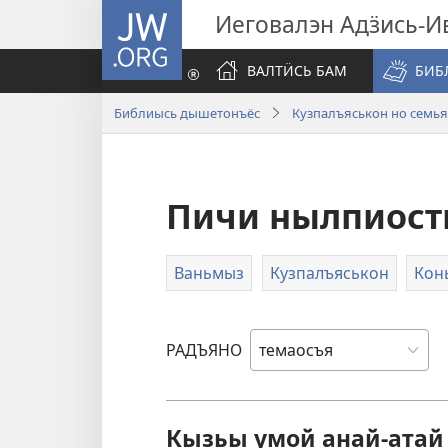
JW.ORG
Иеговалэн Адӟись-И
ВАЛТӤСЬ БАМ
БИБ
Библиысь дышетонъёс
Кузпалъяськон но семья
Пичи нылпиост
Ваньмыз
Кузпалъяськон
Кон
РАДЪЯНО
Кызьы умой анай-атай