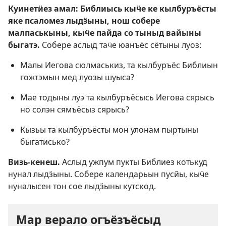
Куинетӥез амал: Библиысь кыӵе ке кылбуръёсты
яке псаломез лыдӟыны, нош собере
малпаськыны, кыӵе пайда со тыныд вайыны
быгатэ.
Собере аслыд таӵе юанъёс сётыны луоз:
Малы Иегова сюлмаськиз, та кылбуръёс Библиын
гожтэмын мед луозы шуыса?
Мае тодыны луэ та кылбуръёсысь Иегова сярысь
но солэн сямъёсыз сярысь?
Кызьы та кылбуръёсты мон улонам пыртыны
быгатӥсько?
Визь-кенеш.
Аслыд ужпум пукты Библиез котькуд
нунал лыдӟыны. Собере календарьын пусйы, кыӵе
нуналысен тон сое лыдӟыны кутскод.
Мар верало огъёзъёсыд