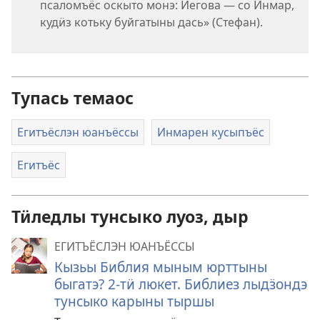
псаломъёс оскыто монэ: Иегова — со Инмар,
кудӥз котьку буйгатыны дась» (Стефан).
Тупась темаос
Егитъёслэн юанъёссы
Инмарен кусыпъёс
Егитъёс
Тӥледлы тунсыко луоз, дыр
ЕГИТЪЁСЛЭН ЮАНЪЁССЫ
Кызьы Библия мыным юрттыны
быгатэ? 2-тӥ люкет. Библиез лыдӟондэ
тунсыко карыны тыршы