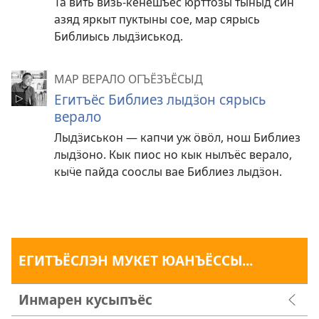
Та вить визь-кенешъёс юрттозы тыныд син
азяд яркыт пуктыны сое, мар сярысь
Библиысь лыдӟиськод.
МАР ВЕРАЛО ОГЪЁЗЪЁСЫД
Егитъёс Библиез лыдӟон сярысь
верало
Лыдӟиськон — капчи уж ӧвӧл, нош Библиез
лыдӟоно. Кык пиос но кык нылъёс верало,
кыӵе пайда соослы вае Библиез лыдӟон.
ЕГИТЪЁСЛЭН МУКЕТ ЮАНЪЁССЫ...
Инмарен кусыпъёс