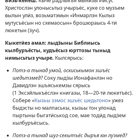
Визь-кенеш.
Кыӵе радлыкъя мынӥзы Иисус
Христослэн улонысьтыз учыръёс, куке со музъем
вылын улӥз, возьматэмын «Инмарлэн Кылыз
мутусъёсын но схемаосын» брошюраысь 4-тӥ
люкетын (ӟуч).
Кыкетӥез амал: лыдӟыны Библиысь
кылбуръёсты, кудъёсыз юрттозы тыныд
нимысьтыз учыре.
Кылсярысь:
Потэ-а тынад умой, оскиськымон эшъёс
шедьтэмед?
Соку лыдӟы Ионафанлэн но
Давидлэн эшъяськемзы сярысь
(
1 Эксэйлыкъёслэн книгазы, 18—20-тӥ люкетъёс
).
Собере «
Кызьы зэмос эшъёс шедьтоно
» ужез
быдэсты но малпаськы, кызьы тон улонад
пыртыны быгатӥськод сое, мае тодӥд лыдӟем
кылбуръёсысь.
Потэ-а тынад шуг-секытъёс дыръя юн луэмед?