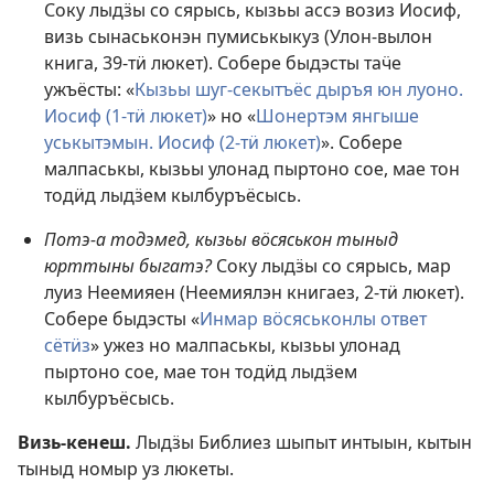
Соку лыдӟы со сярысь, кызьы ассэ возиз Иосиф,
визь сынаськонэн пумиськыкуз (
Улон-вылон
книга, 39-тӥ люкет
). Собере быдэсты таӵе
ужъёсты: «
Кызьы шуг-секытъёс дыръя юн луоно.
Иосиф (1-тӥ люкет)
» но «
Шонертэм янгыше
уськытэмын. Иосиф (2-тӥ люкет)
». Собере
малпаськы, кызьы улонад пыртоно сое, мае тон
тодӥд лыдӟем кылбуръёсысь.
Потэ-а тодэмед, кызьы вӧсяськон тыныд
юрттыны быгатэ?
Соку лыдӟы со сярысь, мар
луиз Неемияен (
Неемиялэн книгаез, 2-тӥ люкет
).
Собере быдэсты «
Инмар вӧсяськонлы ответ
сётӥз
» ужез но малпаськы, кызьы улонад
пыртоно сое, мае тон тодӥд лыдӟем
кылбуръёсысь.
Визь-кенеш.
Лыдӟы Библиез шыпыт интыын, кытын
тыныд номыр уз люкеты.