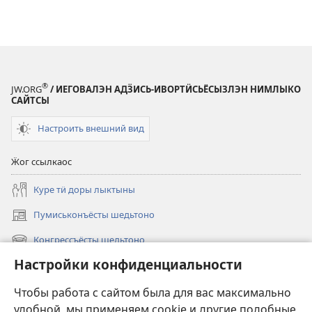
®
JW.ORG
/ ИЕГОВАЛЭН АДӞИСЬ-ИВОРТӤСЬЁСЫЗЛЭН НИМЛЫКО
САЙТСЫ
Настроить внешний вид
Ӝог ссылкаос
Куре тӥ доры лыктыны
Пумиськонъёсты шедьтоно
(opens
new
Конгрессъёсты шедьтоно
(opens
window)
new
Настройки конфиденциальности
Вылез
window)
Видео
Чтобы работа с сайтом была для вас максимально
удобной, мы применяем cookie и другие подобные