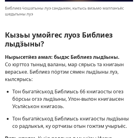
Библиез ӵошатыны луэ сандыкен, кытысь визьмо малпанъёс
шедьтыны луэ
Кызьы умойгес луоз Библиез
лыдӟыны?
Нырысетӥез амал: быдэс Библиез лыдӟыны.
Со юрттоз тыныд валаны, мар сярысь та книгаын
вераське. Библиез пӧртэм сямен лыдӟыны луэ,
кылсярысь:
Тон быгатӥськод Библиысь 66 книгаосты огез
бӧрсьы огзэ лыдӟыны, Улон-вылон книгаысен
Усьтӥськон книгаозь.
Тон быгатӥськод Библиысь книгаосты лыдӟыны
со радлыкъя, ку ортчизы отын гожтэм учыръёс.