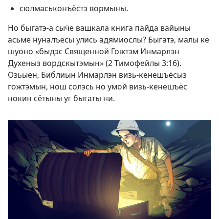
сюлмаськонъёстэ вормыны.
Но быгатэ-а сыӵе вашкала книга пайда вайыны
асьме нуналъёсы улӥсь адямиослы? Быгатэ, малы ке
шуоно «быдэс Священной Гожтэм Инмарлэн
Духеныз вордскытэмын» (
2 Тимофейлы 3:16
).
Озьыен, Библиын Инмарлэн визь-кенешъёсыз
гожтэмын, нош солэсь но умой визь-кенешъёс
нокин сётыны уг быгаты ни.