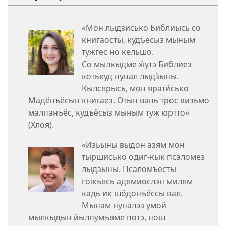
«Мон лыдӟисько Библиысь со
книгаосты, кудъёсыз мыным
тужгес но кельшо.
Со мылкыдме ӝутэ Библиез
котькуд нунал лыдӟыны.
Кылсярысь, мон яратӥсько
Мадёнъёсын книгаез. Отын вань трос визьмо
малпанъёс, кудъёсыз мыным туж юртто»
(Хлоя).
«Изьыны выдон азям мон
тыршисько одӥг-кык псаломез
лыдӟыны. Псаломъёсты
гожъясь адямиослэн милям
кадь ик шӧдонъёссы вал.
Мынам нуналэз умой
мылкыдын йылпумъяме потэ, нош