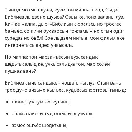
Тыныд мӧзмыт луэ-а, куке тон малпаськод, быдэс
Библиез лыдӟоно шуыса? Озьы ке, тонэ валаны луэ.
Кин ке малпа, дыр: «Библиын сюрслэсь но тросгес
бамъёс, со пичи букваосын гожтэмын но отын одӥг
суредэз но ӧвӧл! Сое лыдӟем интые, мон фильм яке
интернетысь видео учкысал».
Но малпа: тон марӟанъёсын вуж сандык
шедьтысалыд ке, учкысалыд-а тон, мар солэн
пушказ вань?
Библиез сыӵе сандыкен ӵошатыны луэ. Отын вань
трос дуно визьмо кылъёс, кудъёсыз юрттозы тыныд:
шонер ужпумъёс кутыны,
анай-атайёсыныд огкылысь улыны,
зэмос эшъёс шедьтыны,