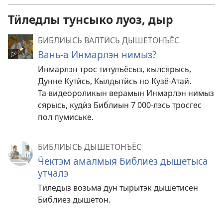
Тӥледлы тунсыко луоз, дыр
БИБЛИЫСЬ ВАЛТӤСЬ ДЫШЕТОНЪЁС
Вань-а Инмарлэн нимыз?
Инмарлэн трос титулъёсыз, кылсярысь,
Дунне Кутӥсь, Кылдытӥсь но Кузё-Атай.
Та видеороликын верамын Инмарлэн нимыз
сярысь, кудӥз Библиын 7 000-лэсь тросгес
пол пумиське.
БИБЛИЫСЬ ДЫШЕТОНЪЁС
Ӵектэм амалмыя Библиез дышетыса
утчалэ
Тӥледыз возьма дун тырытэк дышетӥсен
Библиез дышетон.