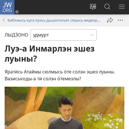
JW.ORG
Пыроно
(opens
Сайтлэсь
JW.ORG
МЕ
new
кылзэ
сайтысь
ВО
Библиысь кулэ луись дышетонъёс сярысь видеороликъёс
window)
воштоно
утчано
ЛЫДӞОНО
Луэ-а Инмарлэн эшез
луыны?
Яратӥсь Атаймы сюлмысь ӧте солэн эшез луыны.
Вазиськоды-а тӥ солэн ӧтемезлы?