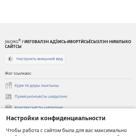
®
JW.ORG
/ ИЕГОВАЛЭН АДӞИСЬ-ИВОРТӤСЬЁСЫЗЛЭН НИМЛЫКО
САЙТСЫ
Настроить внешний вид
Ӝог ссылкаос
Куре тӥ доры лыктыны
Пумиськонъёсты шедьтоно
(opens
new
Конгрессъёсты шедьтоно
(opens
window)
new
Настройки конфиденциальности
Вылез
window)
Видео
Чтобы работа с сайтом была для вас максимально