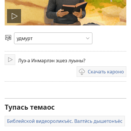
Лэзёно
видеороликез
Кылэз
быръёно
Луэ-а Инмарлэн эшез луыны?
Лэзёно
Скачать кароно
Видеороликъёсты
скачать
карон
амалъёс
Тупась темаос
Библейской видеороликъёс. Валтӥсь дышетонъёс