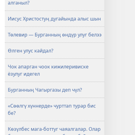
алганыл?
Иисус Христостуң дугайында алыс шын
Төлевир — Бурганның өндүр улуг белээ
Өлген улус кайдал?
Чок апарган чоок кижилеривиске
ёзулуг идегел
Бурганның Чагыргазы деп чүл?
«Сөөлгү хүннерде» чурттап турар бис
бе?
Көзүлбес мага-боттуг чаяалгалар. Олар