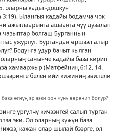
р
, оларны кадыг-дошкун
 3:19
). Ылаңгыя кадайы бодамча чок
ени ажыглаарынга ашаанга чүү дузалап
а чазыптар болгаш Бурганның
тпас ужурлуг. Бургандан өршээл алыр
луг? Бодунга удур бачыт кылган
 оларның санынче кадайы база кирип
аза хамааржыр (
Матфейниң 6:12,
14,
 өршээринге белен ийи кижиниң эвилели
н, база өгнүң эр ээзи оон чүнү өөренип болур?
инге үргүлчү кичээнгей салып турган
болза эки. Ол оларның күжүн база
ижээ, кажан олар шылай бээрге, ол