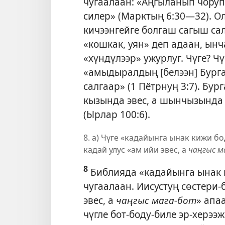
чугаалаан: «Аңгыланып чоруп
силер» (
Марктың 6:30—32
). 
кичээнгейге болгаш сагыш са
«кошкак, уян» деп адаан, ын
«хүндүлээр» ужурлуг. Чүге? Ч
«амыдыралдың [белээн] Бурга
салгаар» (
1 Пётрнуң 3:7
). Бур
кызында эвес, а шынчызында д
(
Ырлар 100:6
).
8. а) Чүге «кадайынга ынак кижи бо
кадай улус «ам ийи эвес, а
чаңгыс м
8
Библияда «кадайынга ынак к
чугаалаан. Иисустуң сөстери-
эвес, а
чаңгыс мага-бот
» апаа
чүгле бот-боду-биле эр-херээж