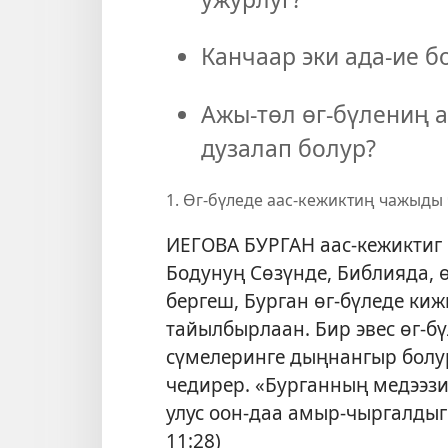
Канчаар эки ада-ие б
Ажы-төл өг-бүлениң а
дузалап болур?
1. Өг-бүледе аас-кежиктиң чажыды 
ИЕГОВА БУРГАН аас-кежиктиг ө
Бодунуң Сөзүнде, Библияда, ө
бергеш, Бурган өг-бүледе киж
тайылбырлаан. Бир эвес өг-б
сүмелеринге дыңнангыр болур 
чедирер. «Бурганның медээзи
улус оон-даа амыр-чыргалдыг!
11:28
)