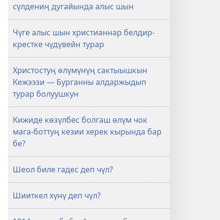
сүлдениң дугайында алыс шын
Чүге алыс шын христианнар белдир-
крестке чүдүвейн турар
Христостуң өлүмүнүң сактыышкын
Кежээзи — Бурганны алдаржыдып
турар болуушкун
Кижиде көзүлбес болгаш өлүм чок
мага-боттуң кезии херек кырында бар
бе?
Шеол биле гадес деп чүл?
Шииткел хүнү деп чүл?