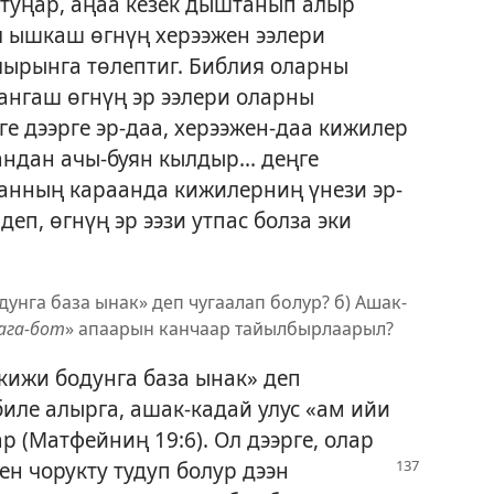
туңар, аңаа кезек дыштанып алыр
Ол ышкаш өгнүң херээжен ээлери
лырынга төлептиг. Библия оларны
чангаш өгнүң эр ээлери оларны
үге дээрге эр-даа, херээжен-даа кижилер
ндан ачы-буян кылдыр... деңге
ганның караанда кижилерниң үнези эр-
еп, өгнүң эр ээзи утпас болза эки
дунга база ынак» деп чугаалап болур? б) Ашак-
ага-бот
» апаарын канчаар тайылбырлаарыл?
ижи бодунга база ынак» деп
биле алырга, ашак-кадай улус «ам ийи
р (
Матфейниң 19:6
). Ол дээрге, олар
ен чорукту тудуп болур дээн