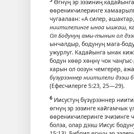
Өгнүң эр ээзиниң кадайынга
өөреникчилеринге хамаарылга
чугаалаан: «А силер, ашактар
ниитилелинге ынаа ышкаш
, 
Ол Бодунуң амы-тынын ол дээ
ынчалдыр, бодунуң мага-боду
ужурлуг. Кадайынга ынак киж
бодун көөр хөңнү чок чаңгыс-
харын ол оозун чемгерер,
ажа
бүзүрээннер ниитилели дээш 
(
Ефесчилерге 5:23,
25—29
).
6
Иисустуң бүзүрээннер ниит
өгнүң эр ээзинге кайгамчык ү
өөреникчилеринге эчизинге ч
болза, олар дээш Иисус бодун
15:13
). Библия өгнүң эр ээле