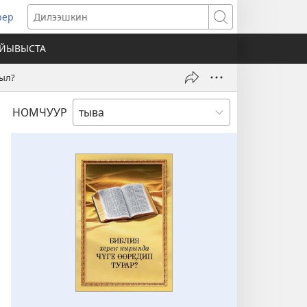
рер
pens
Дилээшкин
ew
АЙЫВЫСТА
ndow)
рыл?
НОМЧУУР