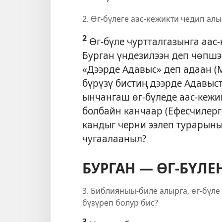
2. Өг-бүлеге аас-кежикти чедип алы
2
Өг-бүле чуртталгазынга аас-
Бурган үндезилээн деп чөпшээ
«Дээрде Адавыс» деп адаан (
бүрүзү бистиң дээрде Адавыс
ынчангаш өг-бүледе аас-кеж
болбайн канчаар (
Ефесчилерге
кандыг черни ээлеп турарын
чугаалааныл?
БУРГАН — ӨГ-БҮЛ
3. Библияныы-биле алырга, өг-бүле
бүзүреп болур бис?
3