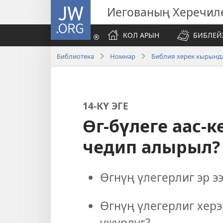
JW.ORG
Иегованың Херечил
КОЛ АРЫН
БИБЛЕЙ
Библиотека
Номнар
Библия херек кырында
14-КҮ ЭГЕ
Өг-бүлеге аас-
чедип алырыл?
Өгнүң үлегерлиг эр э
Өгнүң үлегерлиг херэ
ужурлуг?