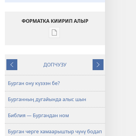
ФОРМАТКА КИИРИП АЛЫР
Үндүрүлгелерни
электроннуг
хевирге
киирер
ДОПЧУЗУ
аргалары
Дедир
Дараазында
Библия
херек
Бурган ону күзээн бе?
кырында
чүге
Бурганның дугайында алыс шын
өөредип
турар?
Библия — Бургандан ном
Бурган черге хамаарыштыр чүнү бодап