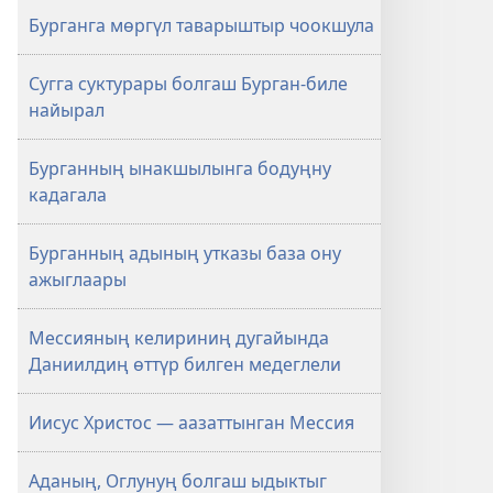
Бурганга мөргүл таварыштыр чоокшула
Сугга суктурары болгаш Бурган-биле
найырал
Бурганның ынакшылынга бодуңну
кадагала
Бурганның адының утказы база ону
ажыглаары
Мессияның келириниң дугайында
Даниилдиң өттүр билген медеглели
Иисус Христос — аазаттынган Мессия
Аданың, Оглунуң болгаш ыдыктыг