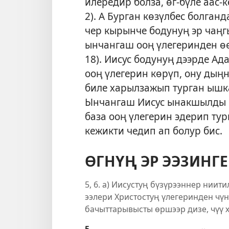
илередир болза, өг-бүле аас-к
2
). А Бурган көзүлбес болган
чер кырынче бодунуң эр чаңгы
ынчангаш ооң үлегеринден өө
18
). Иисус бодунуң дээрде Ад
ооң үлегерин көрүп, ону дың
биле харылзажып турган ышка
Ынчангаш Иисус ынакшылды 
база ооң үлегерин эдерип тур
кежикти чедип ап болур бис.
ӨГНҮҢ ЭР ЭЭЗИНГЕ
5, 6. а) Иисустуң бүзүрээннер нии
ээлери Христостуң үлегеринден чүн
бачыттарывысты өршээр дизе, чүү 
5