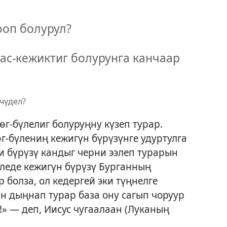
ооп болурул?
ас-кежиктиг болурунга канчаар
чүдел?
г-бүлелиг болуруңну күзеп турар.
г-бүлениң кежигүн бүрүзүнге удуртулга
и бүрүзү кандыг черни ээлеп турарын
үледе кежигүн бүрүзү Бурганның
болза, ол кедергей эки түңнелге
н дыңнап турар база ону сагып чоруур
» — деп, Иисус чугаалаан (
Луканың