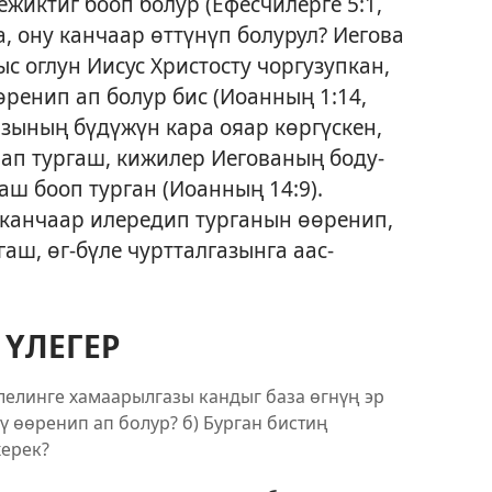
ежиктиг бооп болур (
Ефесчилерге 5:1,
да, ону канчаар өттүнүп болурул? Иегова
с оглун Иисус Христосту чоргузупкан,
ренип ап болур бис (
Иоанның 1:14,
азының бүдүжүн кара ояар көргүскен,
нап тургаш, кижилер Иегованың боду-
ш бооп турган (
Иоанның 14:9
).
канчаар илередип турганын өөренип,
гаш, өг-бүле чуртталгазынга аас-
 ҮЛЕГЕР
тилелинге хамаарылгазы кандыг база өгнүң эр
ү өөренип ап болур? б) Бурган бистиң
херек?