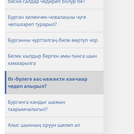
биске салдар чедирип болур бе?
Бурган хилинчек-човалаңны чүге
чөпшээреп турарыл?
Бурганны чуртталгаң-биле өөртүп чор
Белек кылдыр берген амы-тынга шын
хамаарылга
Өг-бүлеге аас-кежикти канчаар
чедип алырыл?
Бурганга кандыг шажын
таарымчалыгыл?
Алыс шынның оруун шилип ал