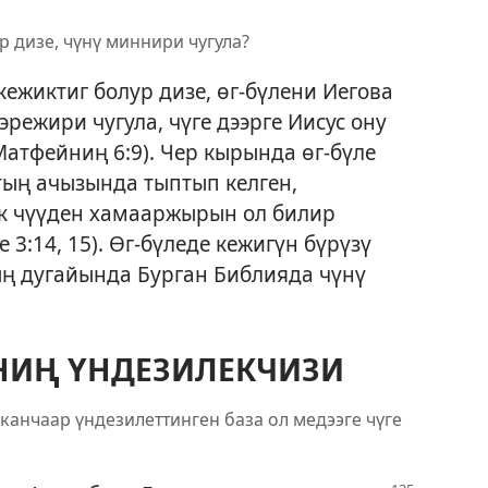
р дизе, чүнү миннири чугула?
кежиктиг болур дизе, өг-бүлени Иегова
режири чугула, чүге дээрге Иисус ону
Матфейниң 6:9
). Чер кырында өг-бүле
тың ачызында тыптып келген,
ик чүүден хамааржырын ол билир
 3:14, 15
). Өг-бүледе кежигүн бүрүзү
ың дугайында Бурган Библияда чүнү
ЕНИҢ ҮНДЕЗИЛЕКЧИЗИ
 канчаар үндезилеттинген база ол медээге чүге