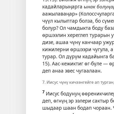
кадайларыңарга
ынак болуңа
аажылаваңар» (
Колоссчуларга
чүүл кылыптар болза, бо сүм
болур? Ол чамдыкта боду баз
өршээлин хереглеп турарын у
дизе, ашаа чүнү канчаар ужур
кижилерни өршээри чугула, а
турар. Ол дүрүм кадайынга б
15
). Аас-кежиктиг өг-бүле —
деп анаа эвес чугаалаан.
7. Иисус чүнү кичээнгейге ап турга
7
Иисус бодунуң өөреникчилер
деп, өгнүң эр ээлери сактыр 
шыдаар шаан бодап чораан. Ч