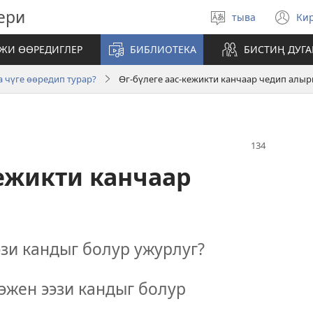
ери
тыва
Ки
Select
(o
language
n
ЖИ ӨӨРЕДИГЛЕР
БИБЛИОТЕКА
БИСТИҢ ДУГ
wi
 чүге өөредип турар?
Өг-бүлеге аас-кежикти канчаар чедип алы
кежикти канчаар
эзи кандыг болур ужурлуг?
эжен ээзи кандыг болур