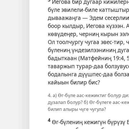
Иегова бир дугаар кижилерн
бүле эвилели-биле каттыштыр
дываажаңга — Эдем сесерлиин
боор кылдыр, Иегова күзээн. 
көвүдеңер, черниң кырын ээл
Ол тоолчургу чугаа эвес-тир, 
бүлениң үндезилээниниң дуга
бадыткаан (
Матфейниң 19:4, 
таваржып турар-даа болзувус
бодалынга дүүшпес-даа болза,
кайыын билир бис?
4. а) Өг-бүле аас-кежиктиг болур д
дузалап болур? б) Өг-бүлеге аас-к
билип алыры чүге чугула?
4
Өг-бүлениң кежигүн бүрүзү