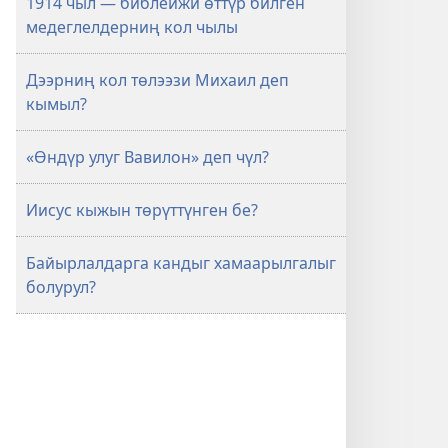
1914 чыл — библейжи өттүр билген
медеглелдерниң кол чылы
Дээрниң кол төлээзи Михаил деп
кымыл?
«Өндүр улуг Вавилон» деп чүл?
Иисус кыжын төрүттүнген бе?
Байырлалдарга кандыг хамаарылгалыг
болурул?