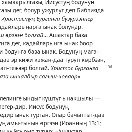
 хамаарылгазы, Иисустуң бодунуң
зы дег, болур ужурлуг деп Библияда
,
Христостуң Бурганга бүзүрээннер
кадайларыңарга ынак болуңар.
ш өргээн болгай
... Ашактар база
нга дег, кадайларынга ынак боор
и бодунга база ынак. Бодунуң мага-
даа эр кижи кажан-даа туруп көрбээн,
ап-тежээр болгай.
Христос Бурганга
база ынчалдыр сагыш-човаар
»
илелинге ындыг күштүг ынакшылы —
легер-дир. Иисус бодунуң
едир ынак турган. Олар бачыттыг-даа
уң амы-тынын өргээн (
Иоанның 13:1;
рин кыйгырып турар: «Ашактар,