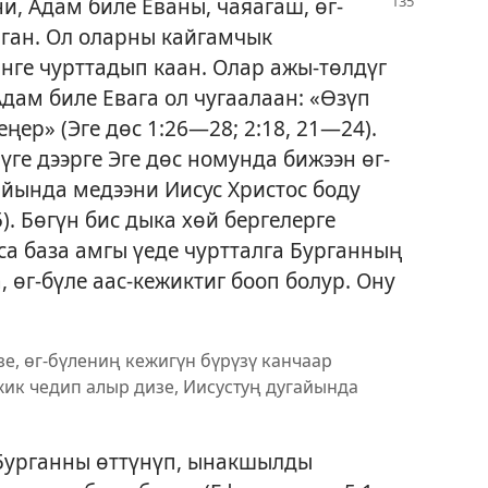
и, Адам биле Еваны, чаяагаш,
өг-
ган. Ол оларны кайгамчык
ге чурттадып каан. Олар ажы-төлдүг
Адам биле Евага ол чугаалаан: «Өзүп
еңер» (
Эге дөс 1:26—28;
2:18,
21—24
).
чүге дээрге Эге дөс номунда бижээн өг-
йында медээни Иисус Христос боду
5
). Бөгүн бис дыка хөй бергелерге
са база амгы үеде чуртталга Бурганның
 өг-бүле аас-кежиктиг бооп болур. Ону
изе, өг-бүлениң кежигүн бүрүзү канчаар
ежик чедип алыр дизе, Иисустуң дугайында
 Бурганны өттүнүп, ынакшылды