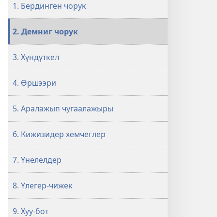
КЕЛИҢЕР!
1. Бердинген чорук
Аас-
кежиктиг
2. Демниг чорук
өг-
бүлелерниң
3. Хүндүткел
12
чажыды
4. Өршээри
5. Аралажып чугаалажыры
6. Кижизидер хемчеглер
7. Үнелелдер
8. Үлегер-чижек
9. Хуу-бот