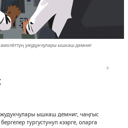
самолёттуң ужудукчулары ышкаш демниг
к
 ужудукчулары ышкаш демниг, чаңгыс
бергелер тургустунуп кээрге, оларга