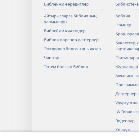
Библейжи өөредиглер
Библиотека
Айтырыгларга Библияның
Библия
харыылары
Номнар
Библейжи кичээлдер
Брошюрала
Библия өөренир дептерлер
Буклеттер, 
Элээдилер болгаш аныяктар
карточкала
Чаштар
Статьялар
Эртем болгаш Библия
Журналдар
Ажылчын к
Программа
Дептерлер 
Удуртулгал
JW Broadcas
Видеолар
Хөгжүм
Аудиошиил