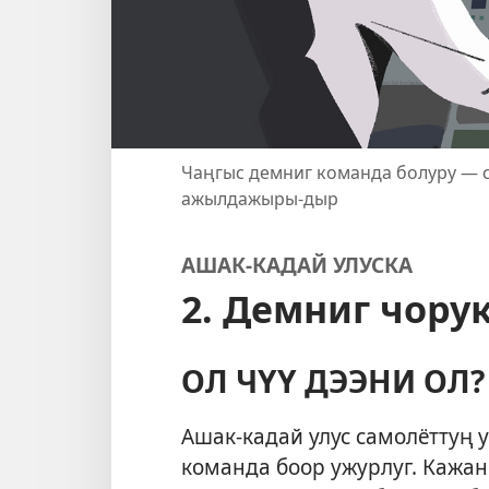
Чаңгыс демниг команда болуру — 
ажылдажыры-дыр
АШАК-КАДАЙ УЛУСКА
2. Демниг чору
ОЛ ЧҮҮ ДЭЭНИ ОЛ?
Ашак-кадай улус самолёттуң
команда боор ужурлуг. Кажан 