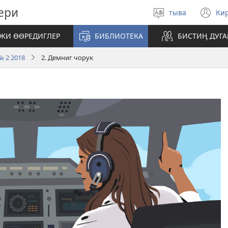
ери
тыва
Ки
Select
(o
language
n
ЖИ ӨӨРЕДИГЛЕР
БИБЛИОТЕКА
БИСТИҢ ДУГ
wi
№ 2 2018
2. Демниг чорук