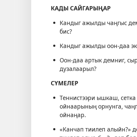
КАДЫ САЙГАРЫҢАР
Кандыг ажылды чаңгыс де
бис?
Кандыг ажылды оон-даа эк
Оон-даа артык демниг, сы
дузалаарыл?
СҮМЕЛЕР
Теннистээри ышкаш, сетка
ойнаарының орнунга, чаңг
ойнаңар.
«Канчап тиилеп алыйн?» 