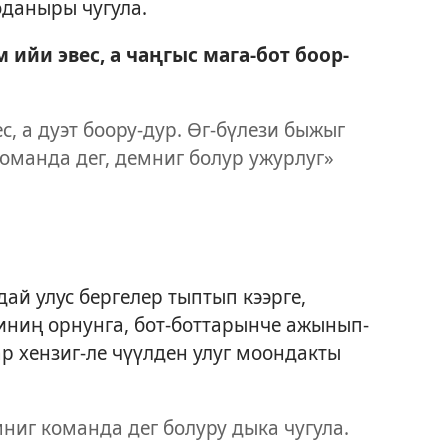
боданыры чугула.
ийи эвес, а чаңгыс мага-бот боор-
с, а дуэт боору-дур. Өг-бүлези быжыг
команда дег, демниг болур ужурлуг»
дай улус бергелер тыптып кээрге,
ниң орнунга, бот-боттарынче ажынып-
р хензиг-ле чүүлден улуг моондакты
мниг команда дег болуру дыка чугула.