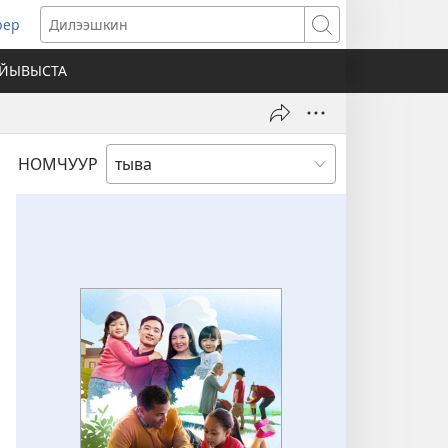
рер
pens
Дилээшкин
ew
АЙЫВЫСТА
ndow)
НОМЧУУР