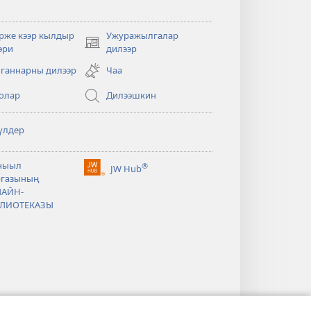
рже кээр кылдыр
Ужуражылгалар
(opens
эри
дилээр
new
ганнарны дилээр
Чаа
window)
олар
Дилээшкин
үлдер
ныыл
®
JW Hub
(opens
ргазының
new
АЙН-
window)
ЛИОТЕКАЗЫ