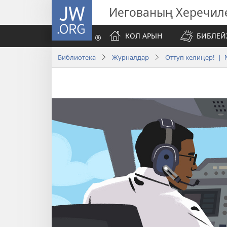
JW.ORG
Иегованың Херечил
КОЛ АРЫН
БИБЛЕЙ
Библиотека
Журналдар
Оттуп келиңер! | 