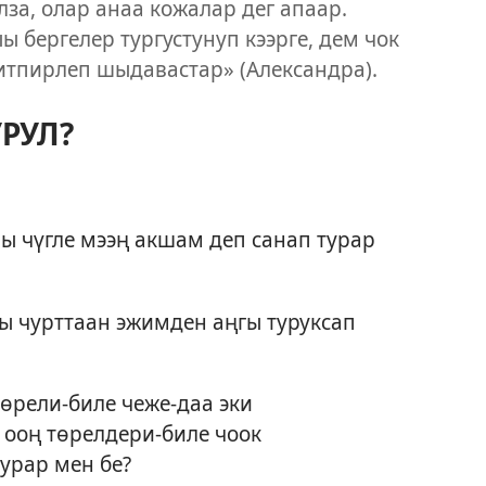
лза, олар анаа кожалар дег апаар.
 бергелер тургустунуп кээрге, дем чок
тпирлеп шыдавастар» (Александра).
РУЛ?
 чүгле мээң акшам деп санап турар
ы чурттаан эжимден аңгы туруксап
өрели-биле чеже-даа эки
 ооң төрелдери-биле чоок
урар мен бе?