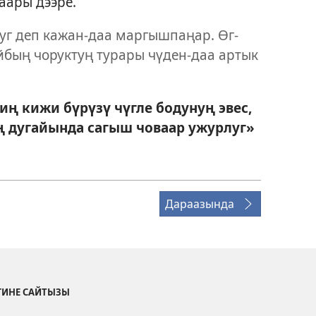
даары дээре.
уг деп кажан-даа маргышпаңар. Өг-
айбың чоруктуң турары чүден-даа артык
 кижи бүрүзү чүгле бодунуң эвес,
ң дугайында сагыш човаар ужурлуг»
Дараазында
ГИНЕ САЙТЫЗЫ