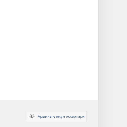
Арынның өңүн өскертири