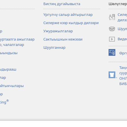
Бистиң дугайывыста
Шөлүглер
Үргүлчү салыр айтырыглар
Силе
дилэ
Силерже кээр кылдыр дилээри
Шуул
р
Ужуражылгалар
(opens
new
Виде
суртаалга ажыглаар
Сактыышкын кежээзи
window)
р, чалалгалар
Шуулганнар
 чыындызы
Өрг
(opens
new
window)
Таң
ыдырааш
суу
лар
(opens
ОНЛ
new
БИБ
айтыкчылары
window)
ар
®
ting
ер