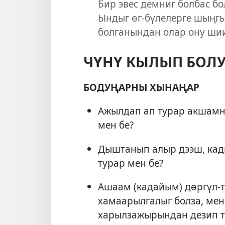
Бир эвес демниг болбас бо
Ындыг өг-бүлелерге шыңгыы
болганындан олар ону шии
ЧҮНҮ КЫЛЫП БОЛУ
БОДУҢАРНЫ ХЫНАҢАР
Ажылдап ап турар акшамны
мен бе?
Дыштанып алыр дээш, кад
турар мен бе?
Ашаам (кадайым) дөргүл-т
хамаарылгалыг болза, мен
харылзажырындан дезип т