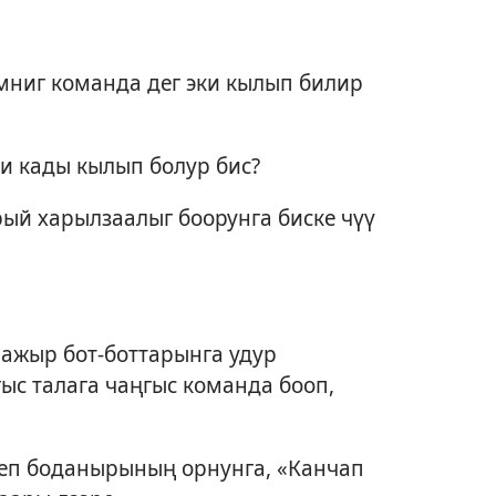
мниг команда дег эки кылып билир
и кады кылып болур бис?
рый харылзаалыг боорунга биске чүү
 ажыр бот-боттарынга удур
ыс талага чаңгыс команда бооп,
деп боданырының орнунга, «Канчап