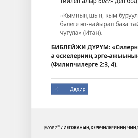
тиилеп алыр
бис
?» деп бо
«Кымның шын, кым буруул
бүлеге эп-найырал база т
чугула» (Итан).
БИБЛЕЙЖИ ДҮРҮМ: «Силерниң
а өскелерниң эрге-ажыыны
(
Филипчилерге 2:3, 4
).
Дедир
®
JW.ORG
/ ИЕГОВАНЫҢ ХЕРЕЧИЛЕРИНИҢ ЧИҢ