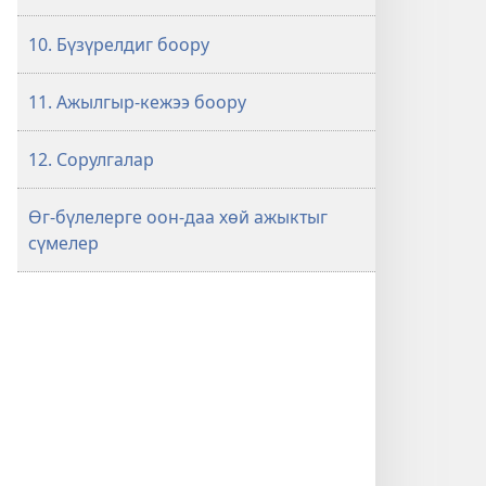
10. Бүзүрелдиг боору
11. Ажылгыр-кежээ боору
12. Сорулгалар
Өг-бүлелерге оон-даа хөй ажыктыг
сүмелер