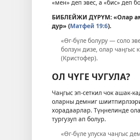
«мен» деп эвес, а «бис» деп 
БИБЛЕЙЖИ ДҮРҮМ: «Олар ам 
дур» (
Матфей 19:6
).
«Өг-бүле болуру — соло эве
болзун дизе, олар чаңгыс 
(Кристофер).
ОЛ ЧҮГЕ ЧУГУЛА?
Чаңгыс эп-сеткил чок ашак-ка
оларны демниг шиитпирлээри
хорадаарлар. Түңнелинде ола
тургузуп ап болур.
«Өг-бүле улуска чаңгыс де