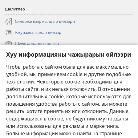
Шөлүглер
Силерже кээр кылдыр дилээри
Ужуражылгалар дилээр
(opens
new
Шуулганнарны дилээр
(opens
window)
new
Хуу информацияны чажырарын өйлээри
Чаа
window)
Видеолар
Чтобы работа с сайтом была для вас максимально
удобной, мы применяем cookie и другие подобные
Дилээшкин
технологии. Некоторые cookie необходимы для
работы сайта, и их нельзя отключить. В отношении
Өргүлдер
(opens
дополнительных cookie, которые используются для
new
повышения удобства работы с сайтом, вы можете
window)
Таңныыл суургазының ОНЛАЙН-БИБЛИОТЕКАЗЫ
решить: хотите принять их или отклонить. Данные,
(opens
содержащиеся в cookie, не будут никому проданы
new
®
JW Hub
window)
или использованы для рекламы и маркетинга.
(opens
new
Больше информации можно найти на странице
window)