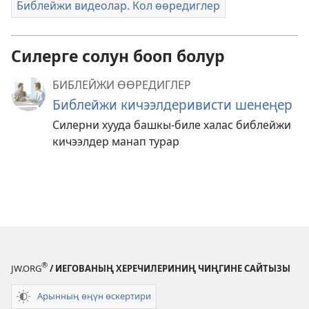
Библейжи видеолар. Кол өөредиглер
Силерге солун бооп болур
БИБЛЕЙЖИ ӨӨРЕДИГЛЕР
Библейжи кичээлдеривисти шенеңер
Силерни хууда башкы-биле халас библейжи
кичээлдер манап турар
®
JW.ORG
/ ИЕГОВАНЫҢ ХЕРЕЧИЛЕРИНИҢ ЧИҢГИНЕ САЙТЫЗЫ
Арынның өңүн өскертири