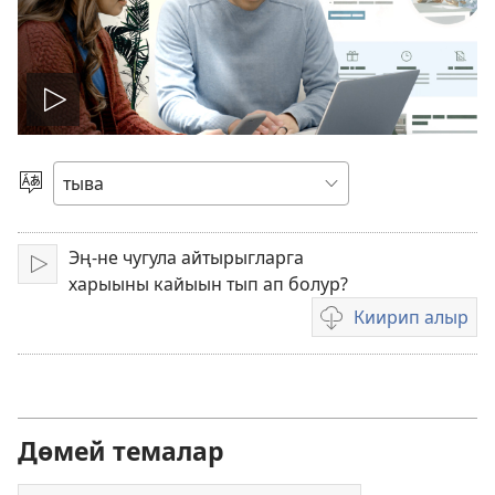
Play
video
Дылды
шилип
алыр
Эң-не чугула айтырыгларга
Ажылдадыптар
харыыны кайыын тып ап болур?
Киирип алыр
Видеобижиктерни
киирер
аргалары
Дөмей темалар