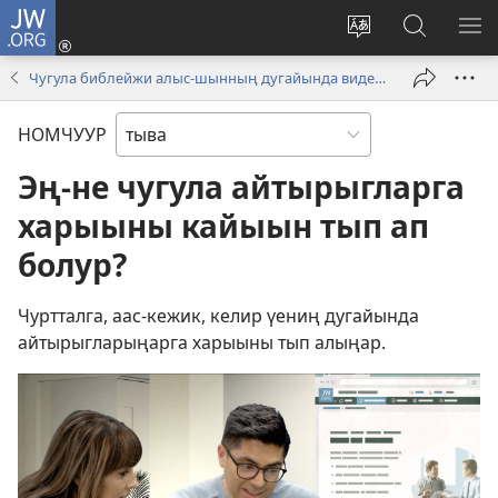
JW.ORG
Кирер
(opens
Change
JW.ORG-
МЕ
new
site
ка
КӨ
Чугула библейжи алыс-шынның дугайында видеолар
window)
language
дилээшк
НОМЧУУР
Эң-не чугула айтырыгларга
харыыны кайыын тып ап
болур?
Чуртталга, аас-кежик, келир үениң дугайында
айтырыгларыңарга харыыны тып алыңар.