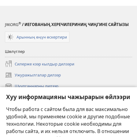
®
JW.ORG
/ ИЕГОВАНЫҢ ХЕРЕЧИЛЕРИНИҢ ЧИҢГИНЕ САЙТЫЗЫ
Арынның өңүн өскертири
Шөлүглер
Силерже кээр кылдыр дилээри
Ужуражылгалар дилээр
(opens
new
Шуулганнарны дилээр
(opens
window)
new
Хуу информацияны чажырарын өйлээри
Чаа
window)
Видеолар
Чтобы работа с сайтом была для вас максимально
удобной, мы применяем cookie и другие подобные
Дилээшкин
технологии. Некоторые cookie необходимы для
работы сайта, и их нельзя отключить. В отношении
Өргүлдер
(opens