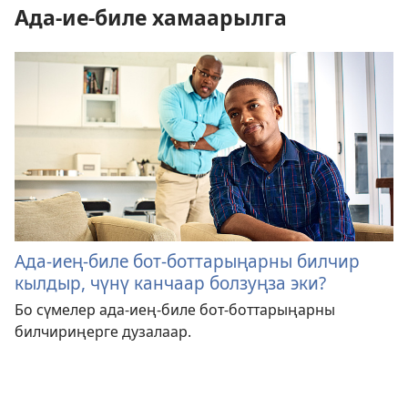
Ада-ие-биле хамаарылга
Ада-иең-биле бот-боттарыңарны билчир
кылдыр, чүнү канчаар болзуңза эки?
Бо сүмелер ада-иең-биле бот-боттарыңарны
билчириңерге дузалаар.