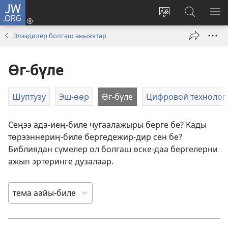
JW.ORG
Кирер
(opens
Change
JW.ORG-
МЕ
new
site
ка
КӨ
Элээдилер болгаш аныяктар
window)
language
дилээшк
Өг-бүле
Шуптузу
Эш-өөр
Өг-бүле
Цифровой технолог
Сеңээ ада-иең-биле чугаалажыры берге бе? Кады
төрээннериң-биле бергедежир-дир сен бе?
Библиядан сүмелер ол болгаш өске-даа бергелерни
ажып эртеринге дузалаар.