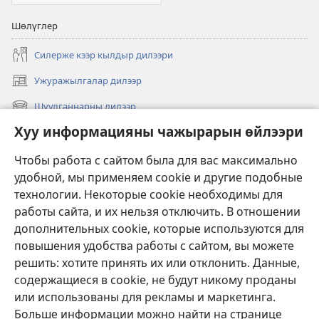
Шөлүглер
Силерже кээр кылдыр дилээри
Ужуражылгалар дилээр
(opens
new
Шуулганнарны дилээр
(opens
window)
new
Хуу информацияны чажырарын өйлээри
Чаа
window)
Видеолар
Чтобы работа с сайтом была для вас максимально
удобной, мы применяем cookie и другие подобные
Дилээшкин
технологии. Некоторые cookie необходимы для
работы сайта, и их нельзя отключить. В отношении
Өргүлдер
(opens
дополнительных cookie, которые используются для
new
повышения удобства работы с сайтом, вы можете
window)
Таңныыл суургазының ОНЛАЙН-БИБЛИОТЕКАЗЫ
решить: хотите принять их или отклонить. Данные,
(opens
new
содержащиеся в cookie, не будут никому проданы
®
JW Hub
window)
или использованы для рекламы и маркетинга.
(opens
new
Больше информации можно найти на странице