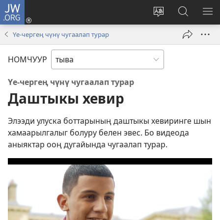
JW.ORG
Кирер
(opens
Change
JW.ORG-
МЕ
new
site
ка
КӨ
Үе-чергең чүнү чугаалап турар
window)
language
дилээшк
НОМЧУУР
Үе-чергең чүнү чугаалап турар
Даштыкы хевир
Элээди улуска боттарының даштыкы хевиринге шын
хамаарылгалыг болуру белен эвес. Бо видеода
аныяктар ооң дугайында чугаалап турар.