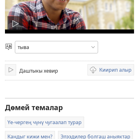
Play
video
Дылды
шилип
алыр
Киирип алыр
Даштыкы хевир
Ажылдадыптар
Видеобижиктерни
киирер
аргалары
Дөмей темалар
Үе-чергең чүнү чугаалап турар
Кандыг кижи мен?
Элээдилер болгаш аныяктар