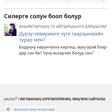
Силерге солун бооп болур
АНЫЯКТАРНЫҢ 10 АЙТЫРЫЫНГА ХАРЫЫЛАР
Дүрзү-хевиримге чүге таарзынмайн
турар мен?
Бодуңну көрүнчүкке көргеш, муңгарай бээр-
дир сен бе? Чүнү өскертип болур сен?
®
JW.ORG
/ ИЕГОВАНЫҢ ХЕРЕЧИЛЕРИНИҢ ЧИҢГИНЕ САЙТЫЗЫ
Арынның өңүн өскертири