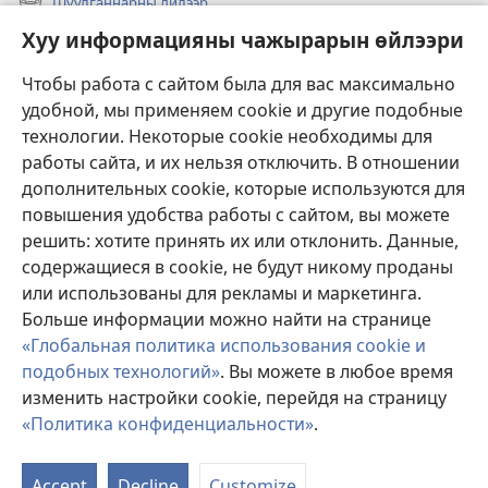
Шуулганнарны дилээр
(opens
window)
new
Хуу информацияны чажырарын өйлээри
Чаа
window)
Видеолар
Чтобы работа с сайтом была для вас максимально
удобной, мы применяем cookie и другие подобные
Дилээшкин
технологии. Некоторые cookie необходимы для
работы сайта, и их нельзя отключить. В отношении
Өргүлдер
(opens
дополнительных cookie, которые используются для
new
повышения удобства работы с сайтом, вы можете
window)
Таңныыл суургазының ОНЛАЙН-БИБЛИОТЕКАЗЫ
решить: хотите принять их или отклонить. Данные,
(opens
содержащиеся в cookie, не будут никому проданы
new
®
JW Hub
window)
или использованы для рекламы и маркетинга.
(opens
new
Больше информации можно найти на странице
window)
«Глобальная политика использования cookie и
подобных технологий»
. Вы можете в любое время
изменить настройки cookie, перейдя на страницу
Copyright
© 2026 Watch Tower Bible and Tract Society of Pennsylvania.
АЖЫГЛААР ДҮРҮМНЕР
|
ИНФОРМАЦИЯ КАМГАЛААРЫНЫӉ
«Политика конфиденциальности»
.
ДҮРҮМНЕРИ
|
ХУУ ИНФОРМАЦИЯНЫ ЧАЖЫРАРЫН ӨЙЛЭЭРИ
Accept
Decline
Customize