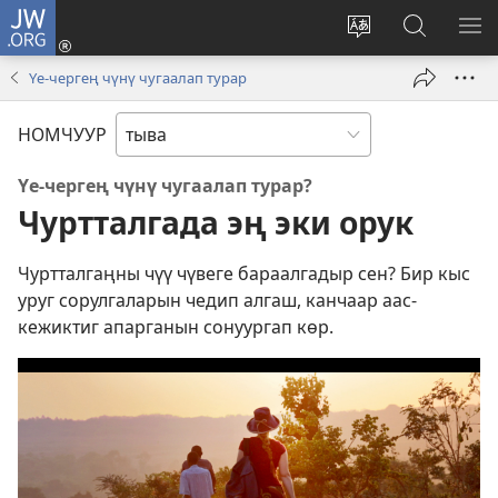
JW.ORG
Кирер
(opens
Change
JW.ORG-
МЕ
new
site
ка
КӨ
Үе-чергең чүнү чугаалап турар
window)
language
дилээшк
НОМЧУУР
Үе-чергең чүнү чугаалап турар?
Чуртталгада эң эки орук
Чуртталгаңны чүү чүвеге бараалгадыр сен? Бир кыс
уруг сорулгаларын чедип алгаш, канчаар аас-
кежиктиг апарганын сонуургап көр.