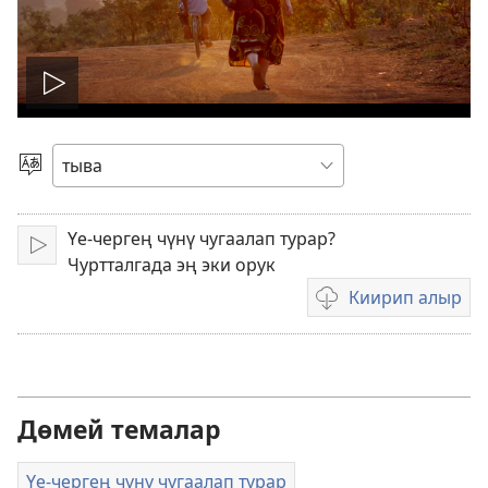
Play
video
Дылды
шилип
алыр
Үе-чергең чүнү чугаалап турар?
Ажылдадыптар
Чуртталгада эң эки орук
Киирип алыр
Видеобижиктерни
киирер
аргалары
Дөмей темалар
Үе-чергең чүнү чугаалап турар