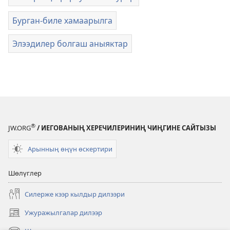
Бурган-биле хамаарылга
Элээдилер болгаш аныяктар
®
JW.ORG
/ ИЕГОВАНЫҢ ХЕРЕЧИЛЕРИНИҢ ЧИҢГИНЕ САЙТЫЗЫ
Арынның өңүн өскертири
Шөлүглер
Силерже кээр кылдыр дилээри
Ужуражылгалар дилээр
(opens
new