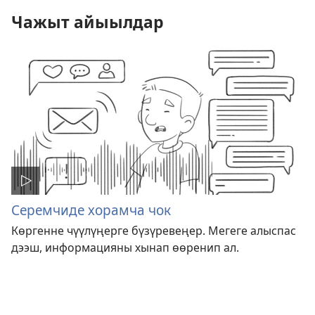
Чажыт айыылдар
Серемчиде хорамча чок
Көргенне чүүлүңерге бүзүревеңер. Мегеге алыспас
дээш, информацияны хынап өөренип ал.