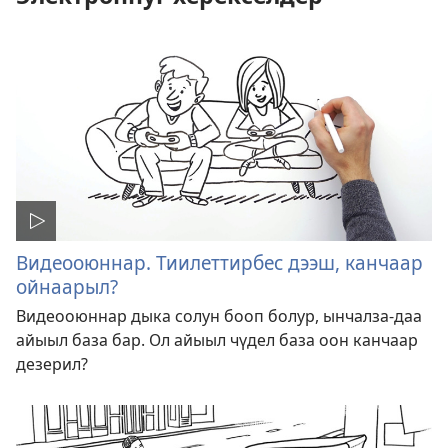
Видеооюннар. Тиилеттирбес дээш, канчаар
ойнаарыл?
Видеооюннар дыка солун бооп болур, ынчалза-даа
айыыл база бар. Ол айыыл чүдел база оон канчаар
дезерил?