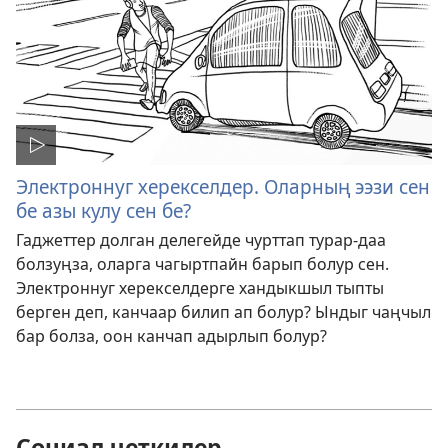
Электроннуг херекселдер. Оларның ээзи сен
бе азы кулу сен бе?
Гаджеттер долган делегейде чурттап турар-даа
болзуңза, оларга чагыртпайн барып болур сен.
Электроннуг херекселдерге хандыкшыл тыпты
берген деп, канчаар билип ап болур? Ындыг чаңчыл
бар болза, оон канчап адырлып болур?
Социал четкилер