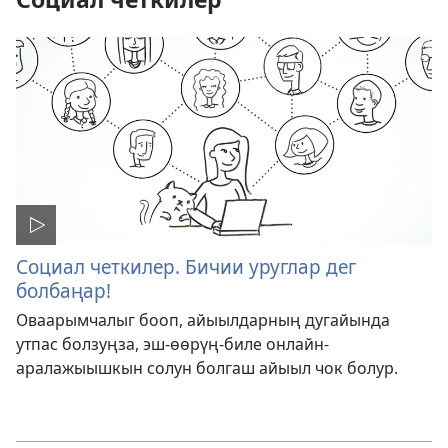
Социал четкилер. Бичии уруглар дег
болбаңар!
Оваарымчалыг бооп, айыылдарның дугайында
утпас болзуңза, эш-өөрүң-биле онлайн-
аралажыышкын солун болгаш айыыл чок болур.