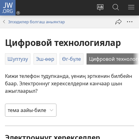
JW.ORG
Кирер
(opens
Change
JW.ORG-
МЕ
new
site
ка
КӨ
Элээдилер болгаш аныяктар
window)
language
дилээшк
Цифровой технологиялар
Шуптузу
Эш-өөр
Өг-бүле
Цифровой технолог
Кижи телефон тудупканда, үениң эрткенин билбейн
баар. Электроннуг херекселдерни канчаар шын
ажыглаарыл?
Электроннуг херекселдер