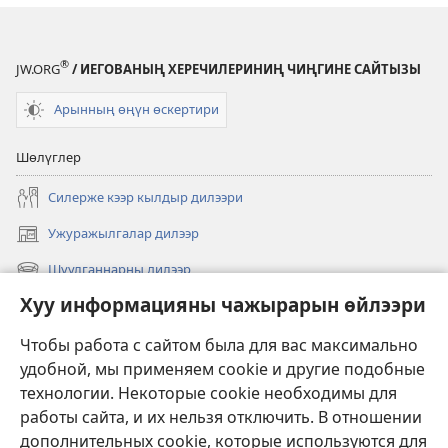
®
JW.ORG
/ ИЕГОВАНЫҢ ХЕРЕЧИЛЕРИНИҢ ЧИҢГИНЕ САЙТЫЗЫ
Арынның өңүн өскертири
Шөлүглер
Силерже кээр кылдыр дилээри
Ужуражылгалар дилээр
(opens
new
Шуулганнарны дилээр
(opens
window)
new
Хуу информацияны чажырарын өйлээри
Чаа
window)
Видеолар
Чтобы работа с сайтом была для вас максимально
удобной, мы применяем cookie и другие подобные
Дилээшкин
технологии. Некоторые cookie необходимы для
работы сайта, и их нельзя отключить. В отношении
Өргүлдер
(opens
дополнительных cookie, которые используются для