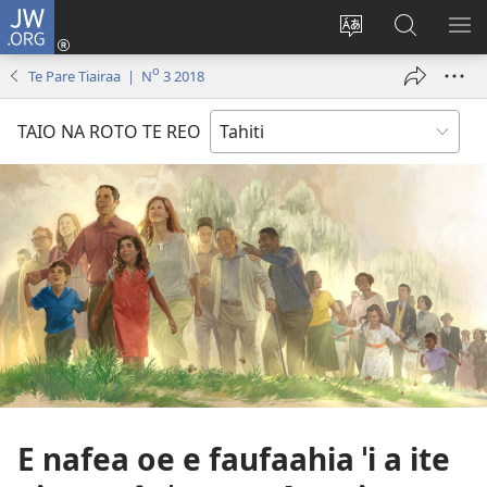
JW.ORG
Nati
(opens
Taui
Maimiraa
FAA
new
i
i
MA
o
Te Pare Tiairaa | N
3 2018
window)
te
nia
TE
reo
JW.ORG
TA
TAIO NA ROTO TE REO
o
AR
te
reni
E nafea oe e faufaahia ˈi a ite