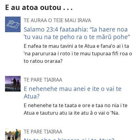
E au atoa outou . . .
TE AURAA O TEIE MAU IRAVA
Salamo 23:4 faataahia: “Ia haere noa
ˈtu vau na te peho ra o te mǎrǔ pohe”
E nafea te mau tavini a te Atua e fanaˈo ai i ta
ˈna parururaa i roto i te mau tupuraa fifi roa o
to ratou oraraa?
TE PARE TIAIRAA
E nehenehe mau anei e ite o vai te
Atua?
E nehenehe ta te taata e ore e taa no nia i te
Atua e tauturu atu ia ite atu â o vai o ˈNa.
TE PARE TIAIRAA