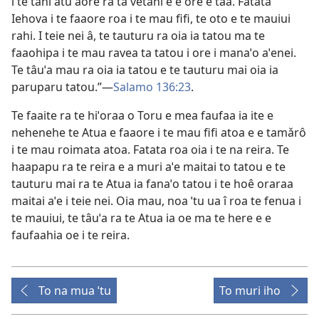
i te tahi atu aore ra ta vetahi ê e ore e taa. Fatata
Iehova i te faaore roa i te mau fifi, te oto e te mauiui
rahi. I teie nei â, te tauturu ra oia ia tatou ma te
faaohipa i te mau ravea ta tatou i ore i manaˈo aˈenei.
Te tâuˈa mau ra oia ia tatou e te tauturu mai oia ia
paruparu tatou.”—
Salamo 136:23
.
Te faaite ra te hiˈoraa o Toru e mea faufaa ia ite e
nehenehe te Atua e faaore i te mau fifi atoa e e tamǎrô
i te mau roimata atoa. Fatata roa oia i te na reira. Te
haapapu ra te reira e a muri aˈe maitai to tatou e te
tauturu mai ra te Atua ia fanaˈo tatou i te hoê oraraa
maitai aˈe i teie nei. Oia mau, noa ˈtu ua î roa te fenua i
te mauiui, te tâuˈa ra te Atua ia oe ma te here e e
faufaahia oe i te reira.
To na mua ˈtu
To muri iho