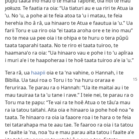
pǔpǔ taata ino mau o te mafia Tapone, oia hoi te mau
yakuza.
Te faatia ra oia: “Ua tiaturi au e ua riri te Atua ia
ˈu. No ˈu, a pohe ai te feia atoa ta ˈu i matau, te feia
herehia iho â râ, ua hinaaro te Atua e faautua ia ˈu.” Ua
farii Toru e ua riro oia “ei taata aroha ore e te ino mau”
no te mea ua pee oia i te ohipa e te huru o tera pǔpǔ
taata taparahi taata. No te riro ei taata tuiroo, te
haamanaˈo ra oia: “Ua hinaaro vau e pohe i to ˈu apîraa
i muri aˈe i te haapoheraa i te hoê taata tuiroo aˈe ia ˈu.”
Tera râ, ua
haapii
oia e ta ˈna vahine, o Hannah, i te
Bibilia. Ua taui roa o Toru i to ˈna huru oraraa
e
feruriraa. Te parau ra o Hannah: “Ua ite maitai au i te
mau tauiraa ta ta ˈu tane i rave.” I teie nei, te parau ra o
Toru ma te papu: “Te vai ra te hoê Atua o te tâuˈa mau
ra ia tatou taitahi. Aita oia e hinaaro ia pohe hoê noa ˈˈe
taata. Te hinaaro ra oia ia faaore roa i te hara o te feia
tei tatarahapa ma te aau tae. Te faaroo ra oia i ta tatou
e faaite ia ˈna, noa ˈtu e mau parau aita tatou i faaite aˈe