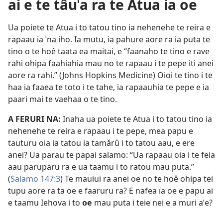
ai e te tâuˈa ra te Atua ia oe
Ua poiete te Atua i to tatou tino ia nehenehe te reira e
rapaau ia ˈna iho. Ia mutu, ia pahure aore ra ia puta te
tino o te hoê taata ea maitai, e “faanaho te tino e rave
rahi ohipa faahiahia mau no te rapaau i te pepe iti anei
aore ra rahi.” (Johns Hopkins Medicine) Oioi te tino i te
haa ia faaea te toto i te tahe, ia rapaauhia te pepe e ia
paari mai te vaehaa o te tino.
A FERURI NA:
Inaha ua poiete te Atua i to tatou tino ia
nehenehe te reira e rapaau i te pepe, mea papu e
tauturu oia ia tatou ia tamǎrû i to tatou aau, e ere
anei? Ua parau te papai salamo: “Ua rapaau oia i te feia
aau paruparu ra e ua taamu i to ratou mau puta.”
(
Salamo 147:3
) Te mauiui ra anei oe no te hoê ohipa tei
tupu aore ra ta oe e faaruru ra? E nafea ïa oe e papu ai
e taamu Iehova i to
oe
mau puta i teie nei e a muri aˈe?