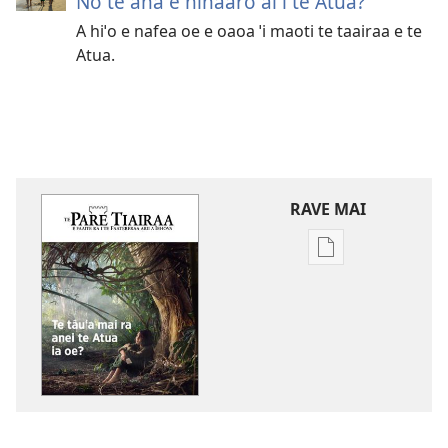
No te aha e hinaaro ai i te Atua?
A hiˈo e nafea oe e oaoa ˈi maoti te taairaa e te
Atua.
RAVE MAI
No
te
rave
mai
i
te
mau
papai