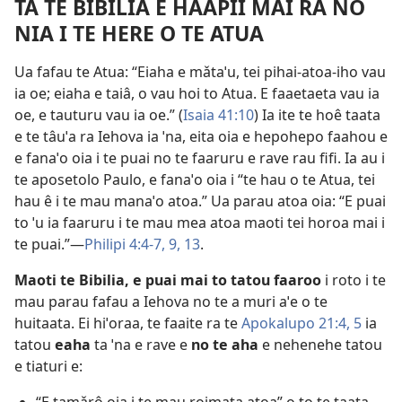
TA TE BIBILIA E HAAPII MAI RA NO
NIA I TE HERE O TE ATUA
Ua fafau te Atua: “Eiaha e mǎtaˈu, tei pihai-atoa-iho vau
ia oe; eiaha e taiâ, o vau hoi to Atua. E faaetaeta vau ia
oe, e tauturu vau ia oe.” (
Isaia 41:10
) Ia ite te hoê taata
e te tâuˈa ra Iehova ia ˈna, eita oia e hepohepo faahou e
e fanaˈo oia i te puai no te faaruru e rave rau fifi. Ia au i
te aposetolo Paulo, e fanaˈo oia i “te hau o te Atua, tei
hau ê i te mau manaˈo atoa.” Ua parau atoa oia: “E puai
to ˈu ia faaruru i te mau mea atoa maoti tei horoa mai i
te puai.”—
Philipi 4:4-7,
9,
13
.
Maoti te Bibilia, e puai mai to tatou faaroo
i roto i te
mau parau fafau a Iehova no te a muri aˈe o te
huitaata. Ei hiˈoraa, te faaite ra te
Apokalupo 21:4, 5
ia
tatou
eaha
ta ˈna e rave e
no te aha
e nehenehe tatou
e tiaturi e: