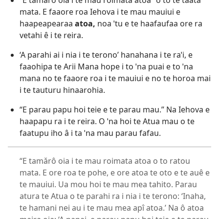
“E tamǎrô oia i te mau roimata atoa” o to te taata
mata. E faaore roa Iehova i te mau mauiui e
haapeapearaa
atoa,
noa ˈtu e te haafaufaa ore ra
vetahi ê i te reira.
‘A parahi ai i nia i te terono’ hanahana i te raˈi, e
faaohipa te Arii Mana hope i to ˈna puai e to ˈna
mana no te faaore roa i te mauiui e no te horoa mai
i te tauturu hinaarohia.
“E parau papu hoi teie e te parau mau.” Na Iehova e
haapapu ra i te reira. O ˈna hoi te Atua mau o te
faatupu iho â i ta ˈna mau parau fafau.
“E tamǎrô oia i te mau roimata atoa o to ratou
mata. E ore roa te pohe, e ore atoa te oto e te auê e
te mauiui. Ua mou hoi te mau mea tahito. Parau
atura te Atua o te parahi ra i nia i te terono: ‘Inaha,
te hamani nei au i te mau mea apî atoa.’ Na ô atoa