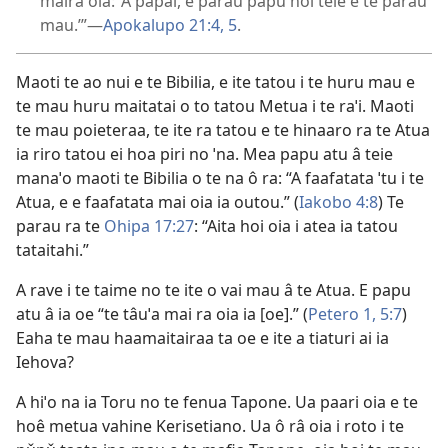
maira oia: ‘A papai, e parau papu hoi teie e te parau
mau.’”—
Apokalupo 21:4, 5
.
Maoti te ao nui e te Bibilia, e ite tatou i te huru mau e
te mau huru maitatai o to tatou Metua i te raˈi. Maoti
te mau poieteraa, te ite ra tatou e te hinaaro ra te Atua
ia riro tatou ei hoa piri no ˈna. Mea papu atu â teie
manaˈo maoti te Bibilia o te na ô ra: “A faafatata ˈtu i te
Atua, e e faafatata mai oia ia outou.” (
Iakobo 4:8
) Te
parau ra te
Ohipa 17:27
: “Aita hoi oia i atea ia tatou
tataitahi.”
A rave i te taime no te ite o vai mau â te Atua. E papu
atu â ia oe “te tâuˈa mai ra oia ia [oe].” (
Petero 1, 5:7
)
Eaha te mau haamaitairaa ta oe e ite a tiaturi ai ia
Iehova?
A hiˈo na ia Toru no te fenua Tapone. Ua paari oia e te
hoê metua vahine Kerisetiano. Ua ô râ oia i roto i te