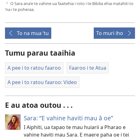
O Sara anaˈe te vahine ua faaitehia i roto i te Bibilia ehia matahiti to
c
ˈna i te poheraa.
To na mua ˈtu
To muri iho
Tumu parau taaihia
A pee i to ratou faaroo
Faaroo i te Atua
A pee i to ratou faaroo: Video
E au atoa outou . . .
Sara: “E vahine haviti mau â oe”
I Aiphiti, ua tapao te mau huiarii a Pharao e
vahine haviti mau Sara. E maere paha oe i tei