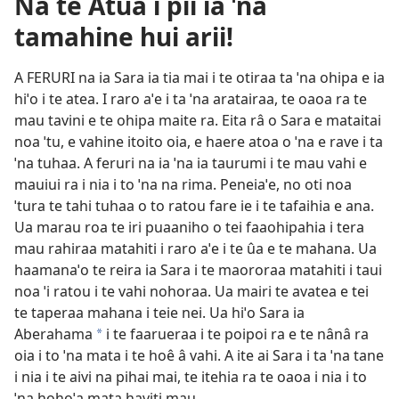
Na te Atua i pii ia ˈna
tamahine hui arii!
A FERURI na ia Sara ia tia mai i te otiraa ta ˈna ohipa e ia
hiˈo i te atea. I raro aˈe i ta ˈna aratairaa, te oaoa ra te
mau tavini e te ohipa maite ra. Eita râ o Sara e mataitai
noa ˈtu, e vahine itoito oia, e haere atoa o ˈna e rave i ta
ˈna tuhaa. A feruri na ia ˈna ia taurumi i te mau vahi e
mauiui ra i nia i to ˈna na rima. Peneiaˈe, no oti noa
ˈtura te tahi tuhaa o to ratou fare ie i te tafaihia e ana.
Ua marau roa te iri puaaniho o tei faaohipahia i tera
mau rahiraa matahiti i raro aˈe i te ûa e te mahana. Ua
haamanaˈo te reira ia Sara i te maororaa matahiti i taui
noa ˈi ratou i te vahi nohoraa. Ua mairi te avatea e tei
te taperaa mahana i teie nei. Ua hiˈo Sara ia
Aberahama
i te faarueraa i te poipoi ra e te nânâ ra
a
oia i to ˈna mata i te hoê â vahi. A ite ai Sara i ta ˈna tane
i nia i te aivi na pihai mai, te itehia ra te oaoa i nia i to
ˈna hohoˈa mata haviti mau.