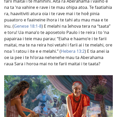
farii maitai i te manihini. Aita râ Aberahama i vaiiho e
na ta ˈna vahine e rave i te mau ohipa atoa. Te faatiahia
ra, haavitiviti atura oia i te rave mai i te hoê pinia
puaatoro e faaineine ihora i te tahi atu mau maa e te
inu. (
Genese 18:1-8
) E melahi na Iehova tera na “taata”
e toru! Ua manaˈo te aposetolo Paulo i te reira i to ˈna
papairaa i teie mau parau: “Eiaha e haamoˈe i te farii
maitai, ma te na reira hoi vetahi i farii ai i te melahi, ore
noa ˈi ratou i ite e e melahi.” (
Hebera 13:2
) E tia anei ia
oe ia pee i te hiˈoraa nehenehe mau ta Aberahama
raua Sara i horoa mai no te farii maitai i te taata?