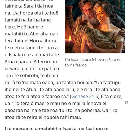
taime ta Sara i tiai noa
na. Ua horoa oia i te hoê
tamaiti na ta ˈna tane
here. Hoê hanere
matahiti to Aberahama i
tera taime! Horoa ihora
te metua tane i te iˈoa ra
o Isaaka i te aiû mai ta te
Ua haamaitai o Iehova ia Sara no
Atua i parau. A feruri na
to ˈna faaroo
ia Sara, ua oti roa paha o
ˈna i te rohirohi, te itehia
ra râ to ˈna mata oaoa, ua faataa hoi oia: “Ua faatupu
iho nei te Atua i te ata oaoa ia ˈu; e e riro i te ata oaoa
atoa te feia atoa e faaroo ra.” (
Genese 21:6
) Eita e ore,
ua riro tera ô maere mau no ǒ mai ia Iehova ei
oaoaraa na ˈna e tae roa ˈtu i to ˈna poheraa. Ua riro
atoa râ te reira ei hopoia rahi mau.
I te paeraa o te matahiti o Isaaka, ua faatupu te