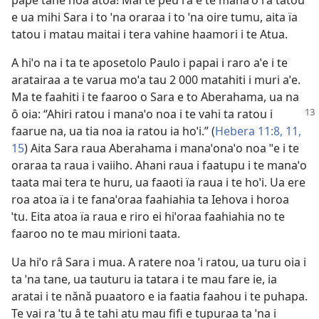
pape tahe noa atoa! Mai te peu râ e te manaˈo ra tatou
e ua mihi Sara i to ˈna oraraa i to ˈna oire tumu, aita ïa
tatou i matau maitai i tera vahine haamori i te Atua.
A hiˈo na i ta te aposetolo Paulo i papai i raro aˈe i te
aratairaa a te varua moˈa tau 2 000 matahiti i muri aˈe.
Ma te faahiti i te faaroo o Sara e to Aberahama, ua na
ô oia: “Ahiri ratou i manaˈo noa i te vahi ta ratou
i
faarue na, ua tia noa ia ratou ia hoˈi.” (
Hebera 11:8,
11,
15
) Aita Sara raua Aberahama i manaˈonaˈo noa ˈˈe i te
oraraa ta raua i vaiiho. Ahani raua i faatupu i te manaˈo
taata mai tera te huru, ua faaoti ïa raua i te hoˈi. Ua ere
roa atoa ïa i te fanaˈoraa faahiahia ta Iehova i horoa
ˈtu. Eita atoa ïa raua e riro ei hiˈoraa faahiahia no te
faaroo no te mau mirioni taata.
Ua hiˈo râ Sara i mua. A ratere noa ˈi ratou, ua turu oia i
ta ˈna tane, ua tauturu ia tatara i te mau fare ie, ia
aratai i te nǎnǎ puaatoro e ia faatia faahou i te puhapa.
Te vai ra ˈtu â te tahi atu mau fifi e tupuraa ta ˈna i