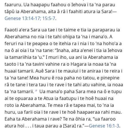
faaruru. Ua haapapu faahou o Iehova i ta ˈna parau
tǎpǔ ia Aberahama, aita â râ i faahiti atura ia Sara!—
Genese 13:14-17;
15:5-7
.
Faaoti aˈera Sara ua tae i te taime e tia ia paraparau ia
Aberahama no nia i te tahi ohipa ta ˈna i manaˈo. A
feruri na i te peapea o te itehia ra i nia i to ˈna hohoˈa a
na ô ai oia i ta ˈna tane: “Inaha, aita aˈenei i tia ia Iehova
ia tamariihia ta ˈu.” I muri iho, ua ani ia Aberahama ia
taoto i ta ˈna tavini vahine ra o Hagara ia noaa ta ˈna
huaai tamarii. Auê Sara i te mauiui i te aniraa i te reira i
ta ˈna tane! Mea huru ê roa paha no tatou, e pinepine
râ te tane i tera tau i te rave i te tahi atu vahine, ia noaa
ta ˈna tamarii.
Ua manaˈo paha Sara mea na ô e tupu
b
ai te opuaraa a te Atua ia faatupu i te hoê huaai na
roto ia Aberahama. Te mea râ e tapea mai, to ˈna ïa
huru, ua farii oia i te rave i te hoê haapaeraa rahi mau.
Eaha ta Aberahama i rave? Te na ôhia ra, “ua faaroo
atura hoi . . . i taua parau a [Sara] ra.”—
Genese 16:1-3
.