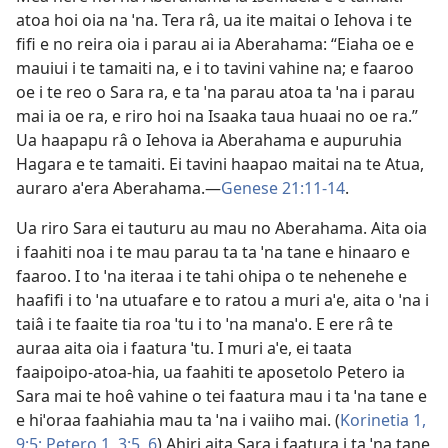
atoa hoi oia na ˈna. Tera râ, ua ite maitai o Iehova i te
fifi e no reira oia i parau ai ia Aberahama: “Eiaha oe e
mauiui i te tamaiti na, e i to tavini vahine na; e faaroo
oe i te reo o Sara ra, e ta ˈna parau atoa ta ˈna i parau
mai ia oe ra, e riro hoi na Isaaka taua huaai no oe ra.”
Ua haapapu râ o Iehova ia Aberahama e aupuruhia
Hagara e te tamaiti. Ei tavini haapao maitai na te Atua,
auraro aˈera Aberahama.—
Genese 21:11-14
.
Ua riro Sara ei tauturu au mau no Aberahama. Aita oia
i faahiti noa i te mau parau ta ta ˈna tane e hinaaro e
faaroo. I to ˈna iteraa i te tahi ohipa o te nehenehe e
haafifi i to ˈna utuafare e to ratou a muri aˈe, aita o ˈna i
taiâ i te faaite tia roa ˈtu i to ˈna manaˈo. E ere râ te
auraa aita oia i faatura ˈtu. I muri aˈe, ei taata
faaipoipo-atoa-hia, ua faahiti te aposetolo Petero ia
Sara mai te hoê vahine o tei faatura mau i ta ˈna tane e
e hiˈoraa faahiahia mau ta ˈna i vaiiho mai. (
Korinetia 1,
9:5;
Petero 1, 3:5, 6
) Ahiri aita Sara i faatura i ta ˈna tane