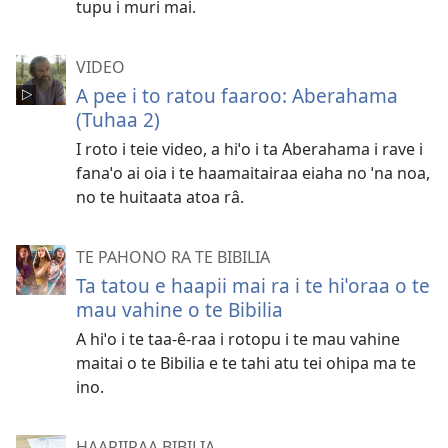
tupu i muri mai.
VIDEO
A pee i to ratou faaroo: Aberahama
(Tuhaa 2)
I roto i teie video, a hiˈo i ta Aberahama i rave i
fanaˈo ai oia i te haamaitairaa eiaha no ˈna noa,
no te huitaata atoa râ.
TE PAHONO RA TE BIBILIA
Ta tatou e haapii mai ra i te hiˈoraa o te
mau vahine o te Bibilia
A hiˈo i te taa-ê-raa i rotopu i te mau vahine
maitai o te Bibilia e te tahi atu tei ohipa ma te
ino.
HAAPIIRAA BIBILIA