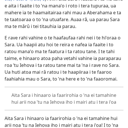
e aita i faaite i to ˈna manaˈo i roto i tera tupuraa, ua
mahere ïa te haamaitairaa rahi mau a Aberahama e ta
te taatoaraa o to ˈna utuafare. Auaa râ, ua parau Sara
ma te mǎrû i tei titauhia ia parau.
E rave rahi vahine o te haafaufaa rahi nei i te hiˈoraa o
Sara. Ua haapii atu hoi te reira e nafea ia faaite i to
ratou manaˈo ma te faatura i ta ratou tane. I te tahi
taime, e hinaaro atoa paha vetahi vahine ia paraparau
roa ˈtu Iehova i ta ratou tane mai ta ˈna i rave no Sara.
Ua huti atoa mai râ ratou i te haapiiraa i te faaroo
faahiahia mau o Sara, to ˈna here e to ˈna faaoromai.
Aita Sara i hinaaro ia faarirohia o ˈna ei tamahine
hui arii noa ˈtu na Iehova iho i mairi atu i tera iˈoa
Aita Sara i hinaaro ia faarirohia o ˈna ei tamahine hui
arii noa ˈtu na Iehova iho i mairi atu i tera iˈoa! I to ˈna