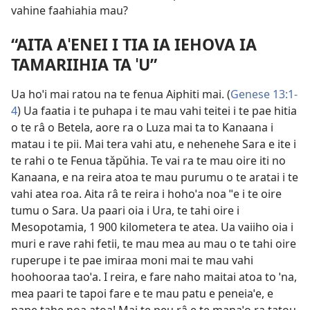
vahine faahiahia mau?
“AITA AˈENEI I TIA IA IEHOVA IA
TAMARIIHIA TA ˈU”
Ua hoˈi mai ratou na te fenua Aiphiti mai. (
Genese 13:1-
4
) Ua faatia i te puhapa i te mau vahi teitei i te pae hitia
o te râ o Betela, aore ra o Luza mai ta to Kanaana i
matau i te pii. Mai tera vahi atu, e nehenehe Sara e ite i
te rahi o te Fenua tǎpǔhia. Te vai ra te mau oire iti no
Kanaana, e na reira atoa te mau purumu o te aratai i te
vahi atea roa. Aita râ te reira i hohoˈa noa ˈˈe i te oire
tumu o Sara. Ua paari oia i Ura, te tahi oire i
Mesopotamia, 1 900 kilometera te atea. Ua vaiiho oia i
muri e rave rahi fetii, te mau mea au mau o te tahi oire
ruperupe i te pae imiraa moni mai te mau vahi
hoohooraa taoˈa. I reira, e fare naho maitai atoa to ˈna,
mea paari te tapoi fare e te mau patu e peneiaˈe, e