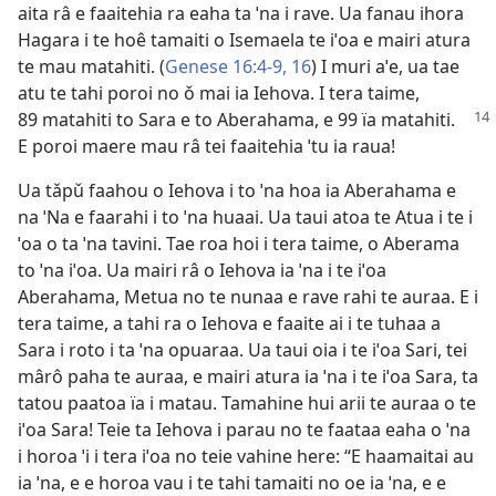
aita râ e faaitehia ra eaha ta ˈna i rave. Ua fanau ihora
Hagara i te hoê tamaiti o Isemaela te iˈoa e mairi atura
te mau matahiti. (
Genese 16:4-9,
16
) I muri aˈe, ua tae
atu te tahi poroi no ǒ mai ia Iehova. I tera taime,
89 matahiti to Sara e to
Aberahama, e 99 ïa matahiti.
E poroi maere mau râ tei faaitehia ˈtu ia raua!
Ua tǎpǔ faahou o Iehova i to ˈna hoa ia Aberahama e
na ˈNa e faarahi i to ˈna huaai. Ua taui atoa te Atua i te i
ˈoa o ta ˈna tavini. Tae roa hoi i tera taime, o Aberama
to ˈna iˈoa. Ua mairi râ o Iehova ia ˈna i te iˈoa
Aberahama, Metua no te nunaa e rave rahi te auraa. E i
tera taime, a tahi ra o Iehova e faaite ai i te tuhaa a
Sara i roto i ta ˈna opuaraa. Ua taui oia i te iˈoa Sari, tei
mârô paha te auraa, e mairi atura ia ˈna i te iˈoa Sara, ta
tatou paatoa ïa i matau. Tamahine hui arii te auraa o te
iˈoa Sara! Teie ta Iehova i parau no te faataa eaha o ˈna
i horoa ˈi i tera iˈoa no teie vahine here: “E haamaitai au
ia ˈna, e e horoa vau i te tahi tamaiti no oe ia ˈna, e e