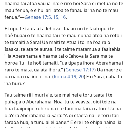
haamaitai atoa vau ia ˈna: e riro hoi Sara ei metua no te
mau fenua, e e hui arii atoa te fanau ia ˈna no te mau
fenua.”—
Genese 17:5,
15, 16
.
E tupu te faufaa ta Iehova i faaau no te faatupu i te
hoê huaai o te haamaitai i te mau nunaa atoa na roto i
te tamaiti a Sara! Ua maiti te Atua i to ˈna iˈoa ra o
Isaaka, te ata te auraa. I te taime matamua a faaitehia
ˈi ia Aberahama e haamaitai o Iehova ia Sara ma te
horoa ˈtu i te hoê tamaiti, “ua tipapa ihora Aberahama i
raro te mata, ua ata ihora.” (
Genese 17:17
) Ua maere e
ua oaoa roa ino o ˈna. (
Roma 4:19, 20
) E o Sara, eaha to
ˈna huru?
Tau taime rii i muri aˈe, tae mai nei e toru taata i te
puhapa o Aberahama. Noa ˈtu te veavea, oioi teie na
hoa faaipoipo ruhiruhia i te farii maitai ia ratou. Ua na
ô aˈera Aberahama ia Sara: “A oi etaeta na i e toru farii
faraoa hua, a tunu ai ei pane.” E ere i te ohipa nainai ia