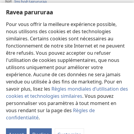
Imi hoê tairururaa
anei
(opens
window)
ia
new
Ravea parururaa
Eaha te mea apî
window)
ite?
Video
Pour vous offrir la meilleure expérience possible,
nous utilisons des cookies et des technologies
Maimiraa
similaires. Certains cookies sont nécessaires au
fonctionnement de notre site Internet et ne peuvent
Te mau ô
(opens
être refusés. Vous pouvez accepter ou refuser
new
l'utilisation de cookies supplémentaires, que nous
window)
VAIRAA PAPAI NATIRARA Watchtower
utilisons uniquement pour améliorer votre
(opens
expérience. Aucune de ces données ne sera jamais
new
®
JW Hub
window)
vendue ou utilisée à des fins de marketing. Pour en
(opens
new
savoir plus, lisez les
Règles mondiales d’utilisation des
window)
cookies et technologies similaires
. Vous pouvez
personnaliser vos paramètres à tout moment en
vous rendant sur la page des
Règles de
Copyright
© 2026 Watch Tower Bible and Tract Society of Pennsylvania.
PARAU NO TE FAAOHIPARAA
|
EITA E PUHARAHIA
|
RAVEA
confidentialité
.
Fa
PARURURAA
i