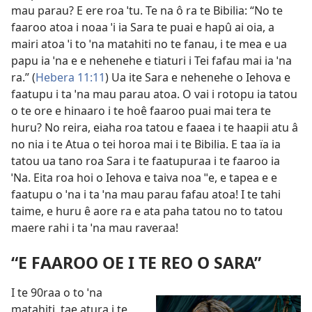
mau parau? E ere roa ˈtu. Te na ô ra te Bibilia: “No te
faaroo atoa i noaa ˈi ia Sara te puai e hapû ai oia, a
mairi atoa ˈi to ˈna matahiti no te fanau, i te mea e ua
papu ia ˈna e e nehenehe e tiaturi i Tei fafau mai ia ˈna
ra.” (
Hebera 11:11
) Ua ite Sara e nehenehe o Iehova e
faatupu i ta ˈna mau parau atoa. O vai i rotopu ia tatou
o te ore e hinaaro i te hoê faaroo puai mai tera te
huru? No reira, eiaha roa tatou e faaea i te haapii atu â
no nia i te Atua o tei horoa mai i te Bibilia. E taa ïa ia
tatou ua tano roa Sara i te faatupuraa i te faaroo ia
ˈNa. Eita roa hoi o Iehova e taiva noa ˈˈe, e tapea e e
faatupu o ˈna i ta ˈna mau parau fafau atoa! I te tahi
taime, e huru ê aore ra e ata paha tatou no to tatou
maere rahi i ta ˈna mau raveraa!
“E FAAROO OE I TE REO O SARA”
I te 90raa o to ˈna
matahiti, tae atura i te