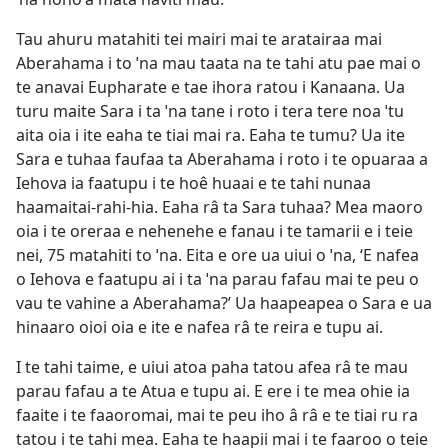
Tau ahuru matahiti tei mairi mai te aratairaa mai
Aberahama i to ˈna mau taata na te tahi atu pae mai o
te anavai Eupharate e tae ihora ratou i Kanaana. Ua
turu maite Sara i ta ˈna tane i roto i tera tere noa ˈtu
aita oia i ite eaha te tiai mai ra. Eaha te tumu? Ua ite
Sara e tuhaa faufaa ta Aberahama i roto i te opuaraa a
Iehova ia faatupu i te hoê huaai e te tahi nunaa
haamaitai-rahi-hia. Eaha râ ta Sara tuhaa? Mea maoro
oia i te oreraa e nehenehe e fanau i te tamarii e i teie
nei, 75 matahiti to ˈna. Eita e ore ua uiui o ˈna, ‘E nafea
o Iehova e faatupu ai i ta ˈna parau fafau mai te peu o
vau te vahine a Aberahama?’ Ua haapeapea o Sara e ua
hinaaro oioi oia e ite e nafea râ te reira e tupu ai.
I te tahi taime, e uiui atoa paha tatou afea râ te mau
parau fafau a te Atua e tupu ai. E ere i te mea ohie ia
faaite i te faaoromai, mai te peu iho â râ e te tiai ru ra
tatou i te tahi mea. Eaha te haapii mai i te faaroo o teie