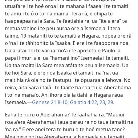
utuafare i te hoê oroa i te mahana i faaea ˈi te tamaiti i
te amu i te û o to ˈna mama. Tera râ, e ohipa te
haapeapea ra ia Sara. Te faatiahia ra, ua “ite aˈera” te
metua vahine i te peu auraa ore a Isemaela. I tera
taime, 19 matahiti to te tamaiti a Hagara, hopea ore râ
o ˈna i te tâhitohito ia Isaaka. E ere i te faaoooraa noa.
Ua aratai hoi te varua moˈa i te aposetolo Paulo ia
papai i muri aˈe, ua “hamani ino” Isemaela i te tamaiti.
Ua taa maitai ia Sara mea atâta te peu a Isemaela. Ua
ite hoi Sara, e ere noa Isaaka ei tamaiti na ˈna, ua
maitihia râ oia no te faatupu i te opuaraa a Iehova! No
reira, aita Sara i taiâ i te faaite tia roa ˈtu ia Aberahama
i to ˈna manaˈo. Ani ihora oia ia tiahi ia Hagara raua
Isemaela.—
Genese 21:8-10;
Galatia 4:22, 23,
29
.
Eaha te huru o Aberahama? Te faatiahia ra: “Mauiui
roa aˈera Aberahama i taua parau ra no taua tamaiti na
ˈna ra.” E ere anei tera te huru o te hoê metua tane?
Mea here hoi na Aberahama ia Isemaela e e tamaiti