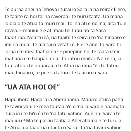
Te auraa anei na Iehova i turai ia Sara ia na reira? E ere,
te faaite ra hoi ta ˈna raveraa i te huru taata. Ua mana
ˈo oia o te Atua to muri mai i to ˈna ati e no ˈna, aita ˈtu e
ravea. E mauiui e e ati mau tei tupu no ta Sara
faaotiraa. Noa ˈtu râ, ua faaite te reira i to ˈna hinaaro e
imi na mua i te maitai o vetahi ê. E ere anei to Sara hi
ˈoraa i te mea faahiahia? E pinepine hoi te taata i teie
mahana i te haapao noa i to ratou maitai. No reira, ia
tuu tatou i te opuaraa a te Atua na mua ˈˈe i to tatou
mau hinaaro, te pee ra tatou i te faaroo o Sara.
“UA ATA HOI OE”
Hapû ihora Hagara ia Aberahama. Manaˈo atura paha
te tavini vahine mea faufaa aˈe o ˈna ia Sara e haamata
ˈtura ïa i te hiˈo ê i to ˈna fatu vahine. Auê hoi Sara i te
mauiui e! Ma te parau faatia a Aberahama e te turu a
te Atua, ua faautua etaeta o Sara i ta ˈna tavini vahine,