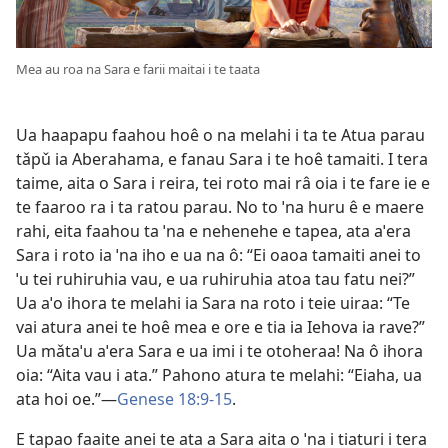
Mea au roa na Sara e farii maitai i te taata
Ua haapapu faahou hoê o na melahi i ta te Atua parau
tǎpǔ ia Aberahama, e fanau Sara i te hoê tamaiti. I tera
taime, aita o Sara i reira, tei roto mai râ oia i te fare ie e
te faaroo ra i ta ratou parau. No to ˈna huru ê e maere
rahi, eita faahou ta ˈna e nehenehe e tapea, ata aˈera
Sara i roto ia ˈna iho e ua na ô: “Ei oaoa tamaiti anei to
ˈu tei ruhiruhia vau, e ua ruhiruhia atoa tau fatu nei?”
Ua aˈo ihora te melahi ia Sara na roto i teie uiraa: “Te
vai atura anei te hoê mea e ore e tia ia Iehova ia rave?”
Ua mǎtaˈu aˈera Sara e ua imi i te otoheraa! Na ô ihora
oia: “Aita vau i ata.” Pahono atura te melahi: “Eiaha, ua
ata hoi oe.”—
Genese 18:9-15
.
E tapao faaite anei te ata a Sara aita o ˈna i tiaturi i tera