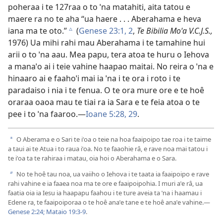
poheraa i te 127raa o to ˈna matahiti, aita tatou e
maere ra no te aha “ua haere . . . Aberahama e heva
iana ma te oto.”
(
Genese 23:1, 2
,
Te Bibilia Moˈa V.C.J.S.,
c
1976) Ua mihi rahi mau Aberahama i te tamahine hui
arii o to ˈna aau. Mea papu, tera atoa te huru o Iehova
a manaˈo ai i teie vahine haapao maitai. No reira o ˈna e
hinaaro ai e faahoˈi mai ia ˈna i te ora i roto i te
paradaiso i nia i te fenua. O te ora mure ore e te hoê
oraraa oaoa mau te tiai ra ia Sara e te feia atoa o te
pee i to ˈna faaroo.—
Ioane 5:28, 29
.
O Aberama e o Sari te iˈoa o teie na hoa faaipoipo tae roa i te taime
a
a taui ai te Atua i to raua iˈoa. No te faaohie râ, e rave noa mai tatou i
te iˈoa ta te rahiraa i matau, oia hoi o Aberahama e o Sara.
No te hoê tau noa, ua vaiiho o Iehova i te taata ia faaipoipo e rave
b
rahi vahine e ia faaea noa ma te ore e faaipoipohia. I muri aˈe râ, ua
faatia oia ia Iesu ia haapapu faahou i te ture aveia ta ˈna i haamau i
Edene ra, te faaipoiporaa o te hoê anaˈe tane e te hoê anaˈe vahine.—
Genese 2:24;
Mataio 19:3-9
.