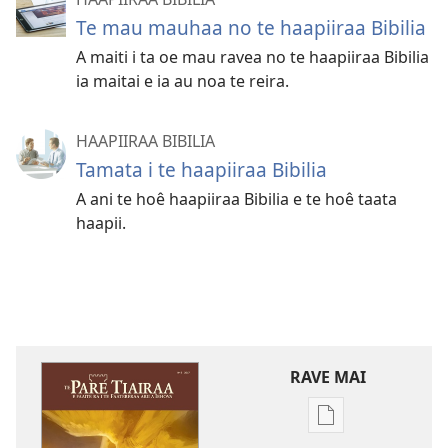
Te mau mauhaa no te haapiiraa Bibilia
A maiti i ta oe mau ravea no te haapiiraa Bibilia
ia maitai e ia au noa te reira.
HAAPIIRAA BIBILIA
Tamata i te haapiiraa Bibilia
A ani te hoê haapiiraa Bibilia e te hoê taata
haapii.
RAVE MAI
No