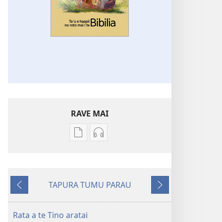
RAVE MAI
No
No
te
te
rave
rave
mai
mai
TAPURA TUMU PARAU
i
i
To
To
te
te
na
muri
mau
mau
mua
iho
Rata a te Tino aratai
papai
haruharuraa