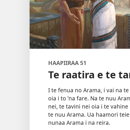
HAAPIIRAA 51
Te raatira e te t
I te fenua no Arama, i vai na te
oia i to ˈna fare. Na te nuu Aram
nei, te tavini nei oia i te vah
te nuu Arama. Ua haamori teie t
nunaa Arama i na reira.