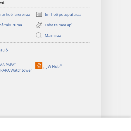
viti
i te hoê farereiraa
Imi hoê putuputuraa
(opens
new
oê tairururaa
Eaha te mea apî
window)
o
Maimiraa
au ô
AA PAPAI
®
JW Hub
(opens
IRARA Watchtower
new
window)