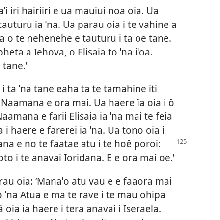
 iri hairiiri e ua mauiui noa oia. Ua
tauturu ia ˈna. Ua parau oia i te vahine a
a o te nehenehe e tauturu i ta oe tane.
pheta a Iehova, o Elisaia to ˈna iˈoa.
 tane.’
 ta ˈna tane eaha ta te tamahine iti
o Naamana e ora mai. Ua haere ïa oia i ǒ
Naamana e farii Elisaia ia ˈna mai te feia
ia i haere e farerei ia ˈna. Ua tono oia i
mana e no te faatae atu i te hoê poroi:
oto i te anavai Ioridana. E e ora mai oe.’
au oia: ‘Manaˈo atu vau e e faaora mai
to ˈna Atua e ma te rave i te mau ohipa
oia ia haere i tera anavai i Iseraela.