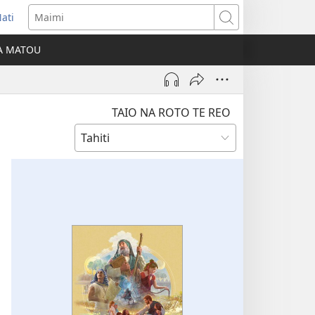
ati
opens
Maimi
ew
IA MATOU
indow)
TAIO NA ROTO TE REO