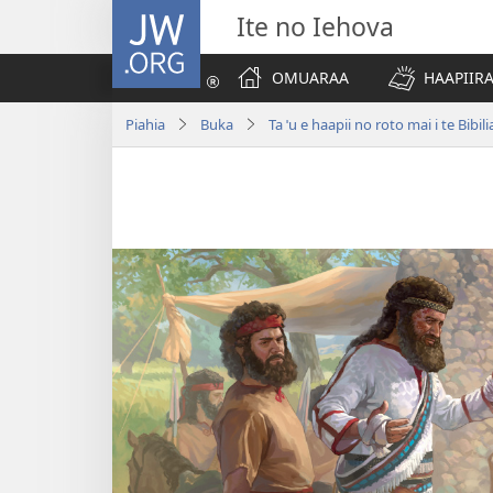
JW.ORG
Ite no Iehova
OMUARAA
HAAPIIRA
Piahia
Buka
Ta ˈu e haapii no roto mai i te Bibili