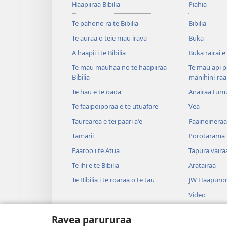
Haapiiraa Bibilia
Piahia
Te pahono ra te Bibilia
Bibilia
Te auraa o teie mau irava
Buka
A haapii i te Bibilia
Buka rairai e
Te mau mauhaa no te haapiiraa
Te mau api p
Bibilia
manihini-raa
Te hau e te oaoa
Anairaa tum
Te faaipoiporaa e te utuafare
Vea
Taurearea e tei paari aˈe
Faaineineraa
Tamarii
Porotarama
Faaroo i te Atua
Tapura vaira
Te ihi e te Bibilia
Aratairaa
Te Bibilia i te roaraa o te tau
JW Haapuror
Video
Upaupa
Ravea parururaa
Haruharuraa