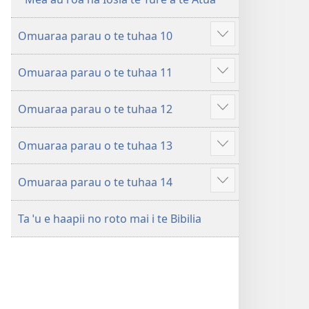
Omuaraa parau o te tuhaa 10
Hi
ˈo
Omuaraa parau o te tuhaa 11
hau
Hi
atu
ˈo
â
Omuaraa parau o te tuhaa 12
hau
Hi
atu
ˈo
â
Omuaraa parau o te tuhaa 13
hau
Hi
atu
ˈo
â
Omuaraa parau o te tuhaa 14
hau
Hi
atu
ˈo
â
Ta ˈu e haapii no roto mai i te Bibilia
hau
atu
â