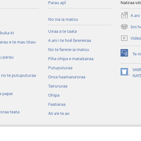
Parau apî
Natiraa viti
A ani 
No nia ia matou
Imi h
(opens
Uiraa a te taata
 buka iti
new
Vide
A ani i te hoê farereiraa
window)
arau e te mau titau-
No te farerei ia matou
Te m
(opens
u parau
Piha ohipa e mataitairaa
new
Putuputuraa
window)
VAIR
 no te putuputuraa
(opens
NAT
Oroa haamanaˈoraa
new
Tairururaa
window)
a papai
Ohipa
Faatiaraa
oraa teata
Ati aˈe te ao
 o te mau aamu