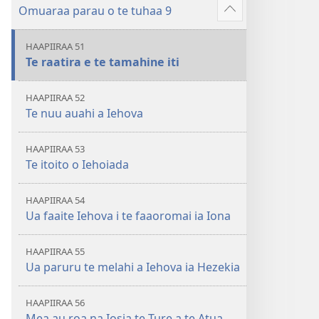
â
Omuaraa parau o te tuhaa 9
hau
Hi
atu
ˈo
â
HAAPIIRAA 51
hau
Te raatira e te tamahine iti
atu
â
HAAPIIRAA 52
Te nuu auahi a Iehova
HAAPIIRAA 53
Te itoito o Iehoiada
HAAPIIRAA 54
Ua faaite Iehova i te faaoromai ia Iona
HAAPIIRAA 55
Ua paruru te melahi a Iehova ia Hezekia
HAAPIIRAA 56
Mea au roa na Iosia te Ture a te Atua