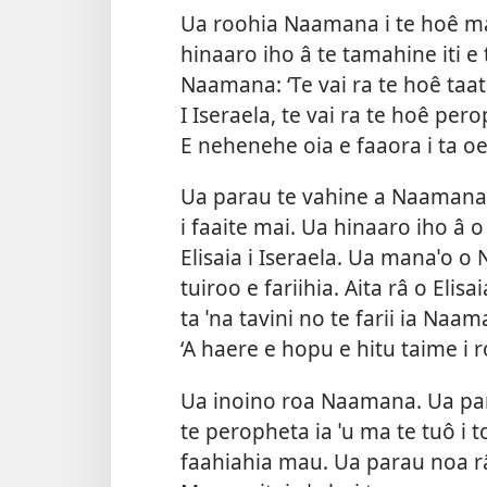
Ua roohia Naamana i te hoê maˈi
hinaaro iho â te tamahine iti e 
Naamana: ‘Te vai ra te hoê taat
I Iseraela, te vai ra te hoê pero
E nehenehe oia e faaora i ta oe
Ua parau te vahine a Naamana i
i faaite mai. Ua hinaaro iho â 
Elisaia i Iseraela. Ua manaˈo o 
tuiroo e fariihia. Aita râ o Elisa
ta ˈna tavini no te farii ia Naa
‘A haere e hopu e hitu taime i r
Ua inoino roa Naamana. Ua par
te peropheta ia ˈu ma te tuô i 
faahiahia mau. Ua parau noa râ 