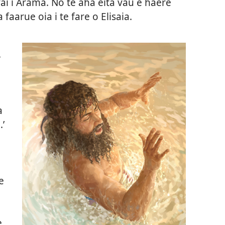
ai i Arama. No te aha eita vau e haere
faarue oia i te fare o Elisaia.
.
a
.’
e
e