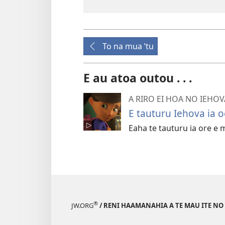
To na mua ˈtu
E au atoa outou . . .
A RIRO EI HOA NO IEHOV
E tauturu Iehova ia oe
Eaha te tauturu ia ore e m
®
JW.ORG
/ RENI HAAMANAHIA A TE MAU ITE NO