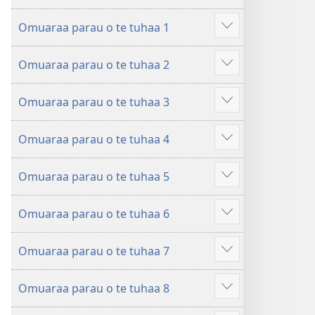
ˈtu
Ta
mea
Omuaraa parau o te tuhaa 1
ˈu
faaroo
Hi
e
noa
ˈo
Omuaraa parau o te tuhaa 2
haapii
Ta
hau
Hi
no
ˈu
atu
ˈo
roto
e
â
Omuaraa parau o te tuhaa 3
hau
Hi
mai
haapii
atu
ˈo
i
no
â
Omuaraa parau o te tuhaa 4
hau
Hi
te
roto
atu
ˈo
Bibilia
mai
â
Omuaraa parau o te tuhaa 5
hau
Hi
i
atu
ˈo
te
â
Omuaraa parau o te tuhaa 6
hau
Bibilia
Hi
atu
ˈo
â
Omuaraa parau o te tuhaa 7
hau
Hi
atu
ˈo
â
Omuaraa parau o te tuhaa 8
hau
Hi
atu
ˈo