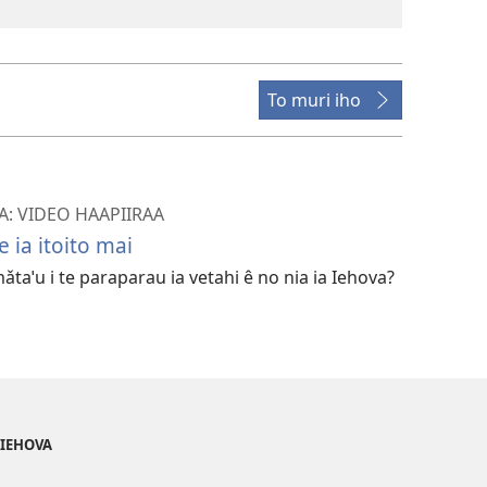
To muri iho
A: VIDEO HAAPIIRAA
 ia itoito mai
ǎtaˈu i te paraparau ia vetahi ê no nia ia Iehova?
 IEHOVA