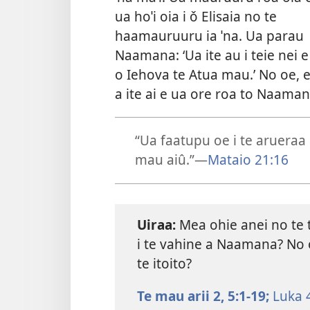
ua hoˈi oia i ǒ Elisaia no te
haamauruuru ia ˈna. Ua parau
Naamana: ‘Ua ite au i teie nei e
o Iehova te Atua mau.’ No oe, e
a ite ai e ua ore roa to Naaman
“Ua faatupu oe i te arueraa 
mau aiû.”—
Mataio 21:16
Uiraa:
Mea ohie anei no te 
i te vahine a Naamana? No oe
te itoito?
Te mau arii 2, 5:1-19;
Luka 