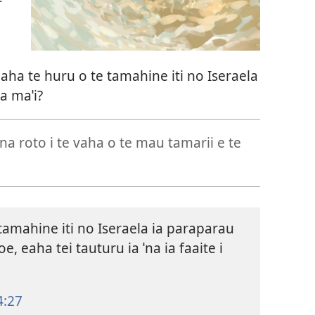
aha te huru o te tamahine iti no Iseraela
a maˈi?
na roto i te vaha o te mau tamarii e te
tamahine iti no Iseraela ia paraparau
, eaha tei tauturu ia ˈna ia faaite i
4:27