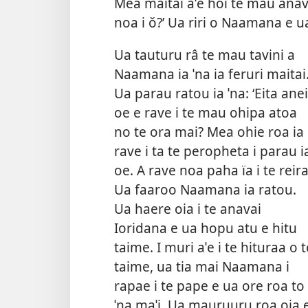
Mea maitai aˈe hoi te mau anav
noa i ǒ?’ Ua riri o Naamana e ua 
Ua tauturu râ te mau tavini a
Naamana ia ˈna ia feruri maitai
Ua parau ratou ia ˈna: ‘Eita anei
oe e rave i te mau ohipa atoa
no te ora mai? Mea ohie roa ia
rave i ta te peropheta i parau i
oe. A rave noa paha ïa i te reira
Ua faaroo Naamana ia ratou.
Ua haere oia i te anavai
Ioridana e ua hopu atu e hitu
taime. I muri aˈe i te hituraa o t
taime, ua tia mai Naamana i
rapae i te pape e ua ore roa to
ˈna maˈi. Ua mauruuru roa oia 