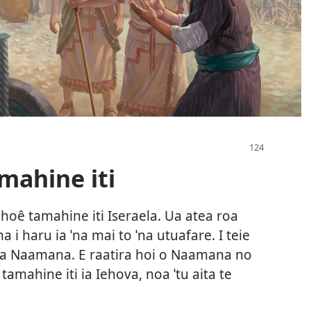
amahine iti
 hoê tamahine iti Iseraela. Ua atea roa
a i haru ia ˈna mai to ˈna utuafare. I teie
ine a Naamana. E raatira hoi o Naamana no
amahine iti ia Iehova, noa ˈtu aita te