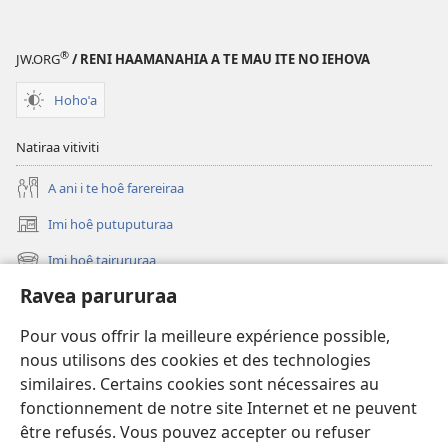
ˈu
faaroo
e
noa
haapii
Ta
®
JW.ORG
/ RENI HAAMANAHIA A TE MAU ITE NO IEHOVA
no
ˈu
roto
e
Hohoˈa
mai
haapii
i
no
Natiraa vitiviti
te
roto
A ani i te hoê farereiraa
Bibilia
mai
i
Imi hoê putuputuraa
(opens
te
new
Imi hoê tairururaa
Bibilia
(opens
window)
new
Ravea parururaa
Eaha te mea apî
window)
Video
Pour vous offrir la meilleure expérience possible,
nous utilisons des cookies et des technologies
Maimiraa
similaires. Certains cookies sont nécessaires au
fonctionnement de notre site Internet et ne peuvent
Te mau ô
(opens
être refusés. Vous pouvez accepter ou refuser
new