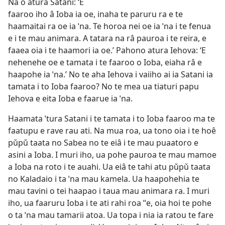
Na ô atura Satani: ‘E
faaroo iho â Ioba ia oe, inaha te paruru ra e te
haamaitai ra oe ia ˈna. Te horoa nei oe ia ˈna i te fenua
e i te mau animara. A tatara na râ pauroa i te reira, e
faaea oia i te haamori ia oe.’ Pahono atura Iehova: ‘E
nehenehe oe e tamata i te faaroo o Ioba, eiaha râ e
haapohe ia ˈna.’ No te aha Iehova i vaiiho ai ia Satani ia
tamata i to Ioba faaroo? No te mea ua tiaturi papu
Iehova e eita Ioba e faarue ia ˈna.
Haamata ˈtura Satani i te tamata i to Ioba faaroo ma te
faatupu e rave rau ati. Na mua roa, ua tono oia i te hoê
pǔpǔ taata no Sabea no te eiâ i te mau puaatoro e
asini a Ioba. I muri iho, ua pohe pauroa te mau mamoe
a Ioba na roto i te auahi. Ua eiâ te tahi atu pǔpǔ taata
no Kaladaio i ta ˈna mau kamela. Ua haapohehia te
mau tavini o tei haapao i taua mau animara ra. I muri
iho, ua faaruru Ioba i te ati rahi roa ˈˈe, oia hoi te pohe
o ta ˈna mau tamarii atoa. Ua topa i nia ia ratou te fare