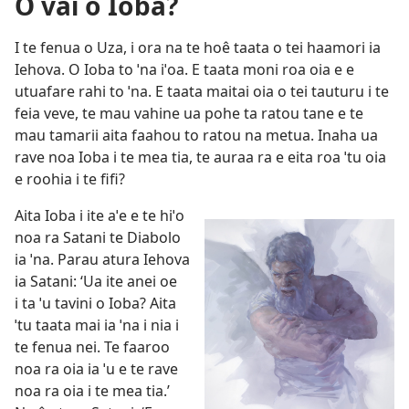
O vai o Ioba?
I te fenua o Uza, i ora na te hoê taata o tei haamori ia
Iehova. O Ioba to ˈna iˈoa. E taata moni roa oia e e
utuafare rahi to ˈna. E taata maitai oia o tei tauturu i te
feia veve, te mau vahine ua pohe ta ratou tane e te
mau tamarii aita faahou to ratou na metua. Inaha ua
rave noa Ioba i te mea tia, te auraa ra e eita roa ˈtu oia
e roohia i te fifi?
Aita Ioba i ite aˈe e te hiˈo
noa ra Satani te Diabolo
ia ˈna. Parau atura Iehova
ia Satani: ‘Ua ite anei oe
i ta ˈu tavini o Ioba? Aita
ˈtu taata mai ia ˈna i nia i
te fenua nei. Te faaroo
noa ra oia ia ˈu e te rave
noa ra oia i te mea tia.’