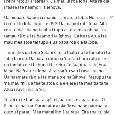
i reira ratou i arearea ˈi. Ua mauiui roa Ioba. Aita râ oia
i faaea i te haamori ia Iehova.
Ua hinaaro Satani ia mauiui rahi atu â Ioba. No reira
i î roa ˈi to Ioba tino i te fêfê. Ua mauiui rahi Ioba. Aita
roa ˈtu oia i ite no te aha i tupu ai tera mau ohipa. Ua
tamau râ oia i te haamori ia Iehova. Ua ite te Atua i te
mau mea atoa tei tupu e ua oaoa roa oia ia Ioba.
I muri iho, ua tono Satani e toru taata no te tamata i to
Ioba faaroo. Ua parau ratou ia ˈna: ‘Ua hara rahi oe e
ua tamata oe i te huna i te reira. Te faautua ra te Atua
ia oe.’ Na ô atura Ioba: ‘Aita roa ˈtu vau i rave i te ino.’
Ua haamata râ oia i te manaˈo e na Iehova i faatupu i ta
ˈna mau fifi. Ua faaite atoa oia e e ere i te mea tia ta te
Atua i rave i nia ia ˈna.
Te vai ra te hoê taata apî tei faaroo i te aparauraa. O
Elihu to ˈna iˈoa. Parau atura oia: ‘Mea hape pauroa ta
outou i parau. Mea maitai iho â te Atua. Eita roa ˈtu oia