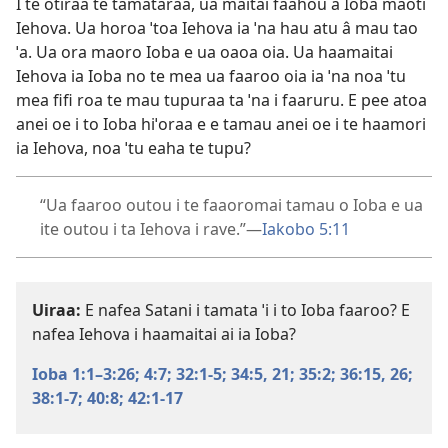
I te otiraa te tamataraa, ua maitai faahou â Ioba maoti
Iehova. Ua horoa ˈtoa Iehova ia ˈna hau atu â mau tao
ˈa. Ua ora maoro Ioba e ua oaoa oia. Ua haamaitai
Iehova ia Ioba no te mea ua faaroo oia ia ˈna noa ˈtu
mea fifi roa te mau tupuraa ta ˈna i faaruru. E pee atoa
anei oe i to Ioba hiˈoraa e e tamau anei oe i te haamori
ia Iehova, noa ˈtu eaha te tupu?
“Ua faaroo outou i te faaoromai tamau o Ioba e ua
ite outou i ta Iehova i rave.”—
Iakobo 5:11
Uiraa:
E nafea Satani i tamata ˈi i to Ioba faaroo? E
nafea Iehova i haamaitai ai ia Ioba?
Ioba 1:1–3:26;
4:7;
32:1-5;
34:5,
21;
35:2;
36:15,
26;
38:1-7;
40:8;
42:1-17