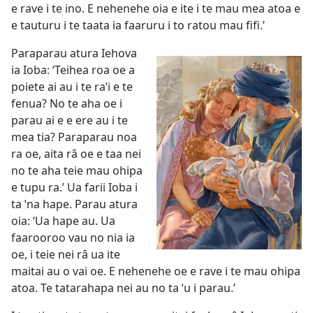
e rave i te ino. E nehenehe oia e ite i te mau mea atoa e
e tauturu i te taata ia faaruru i to ratou mau fifi.’
Paraparau atura Iehova
ia Ioba: ‘Teihea roa oe a
poiete ai au i te raˈi e te
fenua? No te aha oe i
parau ai e e ere au i te
mea tia? Paraparau noa
ra oe, aita râ oe e taa nei
no te aha teie mau ohipa
e tupu ra.’ Ua farii Ioba i
ta ˈna hape. Parau atura
oia: ‘Ua hape au. Ua
faarooroo vau no nia ia
oe, i teie nei râ ua ite
maitai au o vai oe. E nehenehe oe e rave i te mau ohipa
atoa. Te tatarahapa nei au no ta ˈu i parau.’