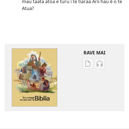
mau taata atoa e turu i te tiaraa Arii hau ê o te
Atua?
RAVE MAI
No
No
te
te
rave
rave
mai
mai
i
i
te
te
mau
mau
papai
haruharuraa
Ta
mea