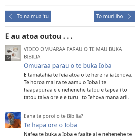
To na mua ˈtu
To muri iho
E au atoa outou . . .
VIDEO OMUARAA PARAU O TE MAU BUKA
BIBILIA
Omuaraa parau o te buka Ioba
E tamatahia te feia atoa o te here ra ia Iehova.
Te horoa mai ra te aamu o Ioba i te
haapapuraa e e nehenehe tatou e tapea i to
tatou taiva ore e e turu i to Iehova mana arii.
Eaha te poroi o te Bibilia?
Te hapa ore o Ioba
Nafea te buka a Ioba e faaite ai e nehenehe te