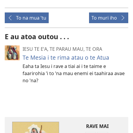
To na mua ˈtu
To muri iho
E au atoa outou . . .
IESU TE EˈA, TE PARAU MAU, TE ORA
Te Mesia i te rima atau o te Atua
Eaha ta Iesu i rave a tiai ai i te taime e
faarirohia ˈi to ˈna mau enemi ei taahiraa avae
no ˈna?
RAVE MAI