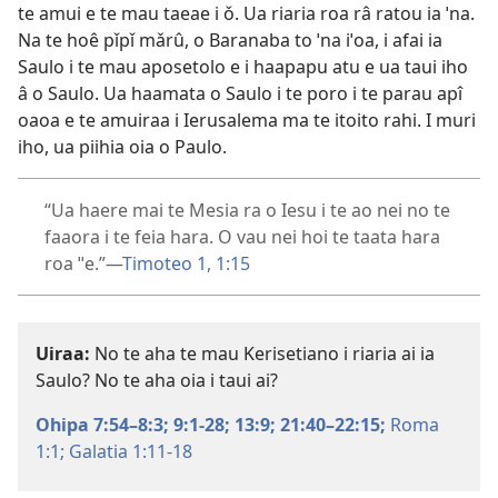
te amui e te mau taeae i ǒ. Ua riaria roa râ ratou ia ˈna.
Na te hoê pǐpǐ mǎrû, o Baranaba to ˈna iˈoa, i afai ia
Saulo i te mau aposetolo e i haapapu atu e ua taui iho
â o Saulo. Ua haamata o Saulo i te poro i te parau apî
oaoa e te amuiraa i Ierusalema ma te itoito rahi. I muri
iho, ua piihia oia o Paulo.
“Ua haere mai te Mesia ra o Iesu i te ao nei no te
faaora i te feia hara. O vau nei hoi te taata hara
roa ˈˈe.”—
Timoteo 1, 1:15
Uiraa:
No te aha te mau Kerisetiano i riaria ai ia
Saulo? No te aha oia i taui ai?
Ohipa 7:54–8:3;
9:1-28;
13:9;
21:40–22:15;
Roma
1:1;
Galatia 1:11-18