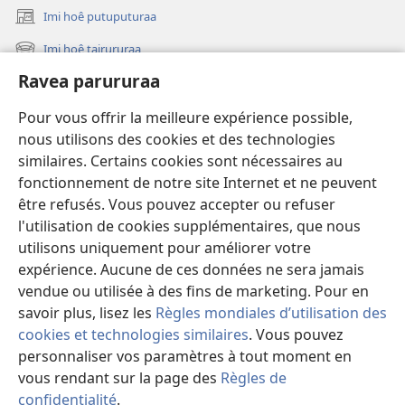
i
Imi hoê putuputuraa
(opens
te
new
Imi hoê tairururaa
Bibilia
(opens
window)
new
Ravea parururaa
Eaha te mea apî
window)
Video
Pour vous offrir la meilleure expérience possible,
nous utilisons des cookies et des technologies
Maimiraa
similaires. Certains cookies sont nécessaires au
fonctionnement de notre site Internet et ne peuvent
Te mau ô
(opens
être refusés. Vous pouvez accepter ou refuser
new
l'utilisation de cookies supplémentaires, que nous
window)
VAIRAA PAPAI NATIRARA Watchtower
utilisons uniquement pour améliorer votre
(opens
new
expérience. Aucune de ces données ne sera jamais
®
JW Hub
window)
vendue ou utilisée à des fins de marketing. Pour en
(opens
new
savoir plus, lisez les
Règles mondiales d’utilisation des
window)
cookies et technologies similaires
. Vous pouvez
personnaliser vos paramètres à tout moment en
Copyright
© 2026 Watch Tower Bible and Tract Society of Pennsylvania.
vous rendant sur la page des
Règles de
PARAU NO TE FAAOHIPARAA
|
EITA E PUHARAHIA
|
RAVEA
confidentialité
.