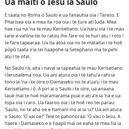
Ua maiti o Iesu ia Saulo
E taata no Roma o Saulo e ua fanauhia oia i Tareso. E
Pharisea oia e mea ite roa oia i te ture ati Iuda. Mea
hae roa na ˈna te mau Kerisetiano. Ua haru oia i te mau
tane e vahine tei to ratou iho fare no te huri atu i roto i
te fare tapearaa. Ua tia atoa oia no te mataitai i te hoê
pûpû taata iria tei haapohe ia Setephano ma te pehi
atu i te ofai.
No Saulo râ, aita i navai ia tapeahia te mau Kerisetiano
i Ierusalema noa. Ua ani atura oia i te tahuˈa rahi ia
tono ia ˈna i te oire o Damaseko no te aˈuaˈu i te mau
Kerisetiano i ǒ. A piri ai o Saulo i te oire, ua anaana
taue mai te hoê maramarama puai e ati aˈe ia ˈna e ua
topa oia i raro. Ua faaroo oia i te hoê reo tei parau:
‘Saulo, no te aha oe e hamani ino ai ia ˈu?’ Ua ani atura
o Saulo: ‘O vai oe?’ Teie te pahonoraa: ‘O vau o Iesu. A
haere i Damaseko e e haapii mai oe eaha te mea tia ia