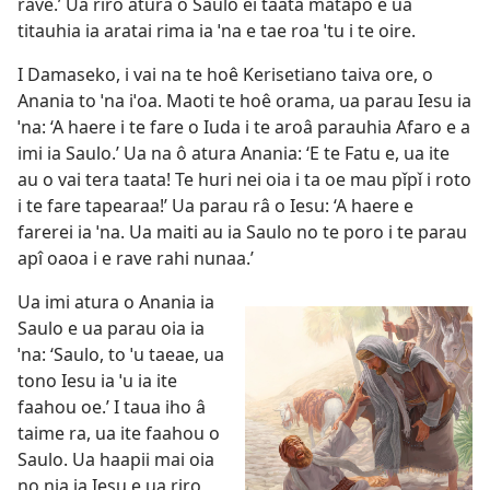
rave.’ Ua riro atura o Saulo ei taata matapo e ua
titauhia ia aratai rima ia ˈna e tae roa ˈtu i te oire.
I Damaseko, i vai na te hoê Kerisetiano taiva ore, o
Anania to ˈna iˈoa. Maoti te hoê orama, ua parau Iesu ia
ˈna: ‘A haere i te fare o Iuda i te aroâ parauhia Afaro e a
imi ia Saulo.’ Ua na ô atura Anania: ‘E te Fatu e, ua ite
au o vai tera taata! Te huri nei oia i ta oe mau pǐpǐ i roto
i te fare tapearaa!’ Ua parau râ o Iesu: ‘A haere e
farerei ia ˈna. Ua maiti au ia Saulo no te poro i te parau
apî oaoa i e rave rahi nunaa.’
Ua imi atura o Anania ia
Saulo e ua parau oia ia
ˈna: ‘Saulo, to ˈu taeae, ua
tono Iesu ia ˈu ia ite
faahou oe.’ I taua iho â
taime ra, ua ite faahou o
Saulo. Ua haapii mai oia
no nia ia Iesu e ua riro