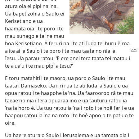
atura oia ei pǐpǐ na ˈna.
Ua bapetizohia o Saulo ei
Kerisetiano e ua
haamata oia i te poro i te
mau sunago e ta ˈna mau
hoa Kerisetiano. A feruri na i te ati Iuda tei huru ê roa
a ite ai ia Saulo i te poro i te mau taata no nia ia
Iesu. Ua parau ratou: ‘E ere anei tera taata tei matau i
te aˈuaˈu i te mau pǐpǐ a Iesu?’
E toru matahiti i te maoro, ua poro o Saulo i te mau
taata i Damaseko. Ua riri roa te ati Iuda ia Saulo e ua
opua ratou i te haapohe ia ˈna. Ua faarooroo râ te mau
taeae no nia i tera opuaraa ino e ua tauturu ratou ia
ˈna ia horo ê. Ua tuu ratou ia ˈna i roto i te hoê farii e ua
haapou ratou ia ˈna na roto i te hoê apoo o te patu o te
oire.
Ua haere atura o Saulo i Ierusalema e ua tamata oia i