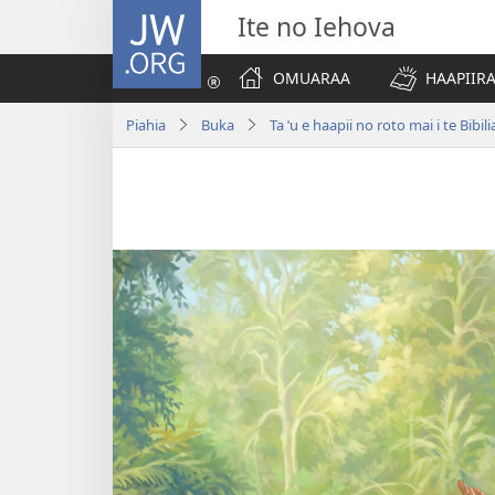
JW.ORG
Ite no Iehova
OMUARAA
HAAPIIRA
Piahia
Buka
Ta ˈu e haapii no roto mai i te Bibili