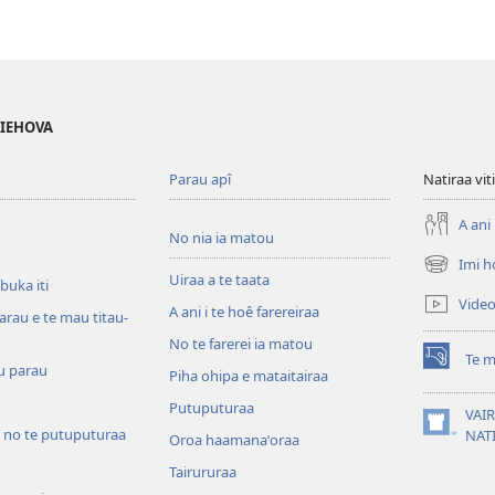
 IEHOVA
Parau apî
Natiraa viti
A ani 
No nia ia matou
Imi h
(opens
Uiraa a te taata
 buka iti
new
Vide
A ani i te hoê farereiraa
window)
arau e te mau titau-
No te farerei ia matou
Te m
(opens
u parau
Piha ohipa e mataitairaa
new
Putuputuraa
window)
VAIR
 no te putuputuraa
(opens
NAT
Oroa haamanaˈoraa
new
Tairururaa
window)