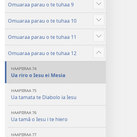
â
Omuaraa parau o te tuhaa 9
hau
Hi
atu
ˈo
â
Omuaraa parau o te tuhaa 10
hau
Hi
atu
ˈo
â
Omuaraa parau o te tuhaa 11
hau
Hi
atu
ˈo
â
Omuaraa parau o te tuhaa 12
hau
Hi
atu
ˈo
â
HAAPIIRAA 74
hau
Ua riro o Iesu ei Mesia
atu
â
HAAPIIRAA 75
Ua tamata te Diabolo ia Iesu
HAAPIIRAA 76
Ua tamâ o Iesu i te hiero
HAAPIIRAA 77