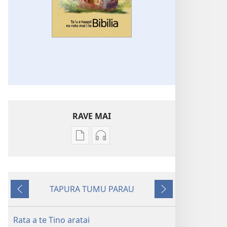
RAVE MAI
No
No
te
te
rave
rave
mai
mai
TAPURA TUMU PARAU
i
i
To
To
te
te
na
muri
mau
mau
mua
iho
Rata a te Tino aratai
papai
haruharuraa