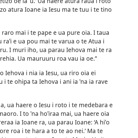
tizo oe ia ˈu.’ Ua haere atura raua i roto
zo atura Ioane ia Iesu ma te tuu i te tino
 raro mai i te pape e ua pure oia. I taua
raˈi e ua pou mai te varua o te Atua i
uru. I muri iho, ua parau Iehova mai te ra
 herehia. Ua mauruuru roa vau ia oe.”
o Iehova i nia ia Iesu, ua riro oia ei
 i te ohipa ta Iehova i ani ia ˈna ia rave
raa, ua haere o Iesu i roto i te medebara e
maoro. I to ˈna hoˈiraa mai, ua haere oia
reraa ia Ioane ra, ua parau Ioane: ‘A hiˈo
ore roa i te hara a to te ao nei.’ Ma te