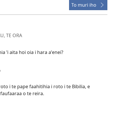
To muri iho
AU, TE ORA
a ˈi aita hoi oia i hara aˈenei?
A
to i te pape faahitihia i roto i te Bibilia, e
faufaaraa o te reira.