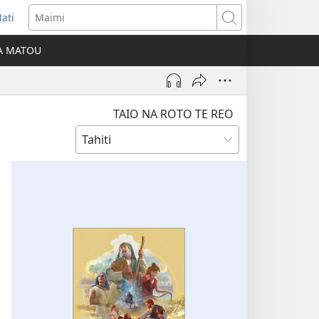
ati
opens
Maimi
ew
IA MATOU
indow)
TAIO NA ROTO TE REO