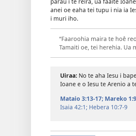
parau i te reira, ua faaite Ioan
anei oe eaha tei tupu i nia ia Ie
i muri iho.
“Faaroohia maira te hoê reo m
Tamaiti oe, tei herehia. Ua
Uiraa:
No te aha Iesu i bape
Ioane e o Iesu te Arenio a t
Mataio 3:13-17;
Mareko 1:9
Isaia 42:1;
Hebera 10:7-9