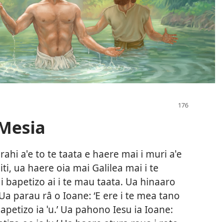
 Mesia
ahi aˈe to te taata e haere mai i muri aˈe
hiti, ua haere oia mai Galilea mai i te
 i bapetizo ai i te mau taata. Ua hinaaro
 Ua parau râ o Ioane: ‘E ere i te mea tano
apetizo ia ˈu.’ Ua pahono Iesu ia Ioane: