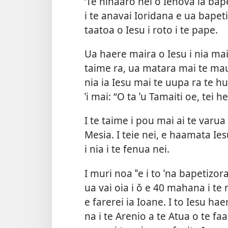
‘Te hinaaro nei o Iehova ia bape
i te anavai Ioridana e ua bapeti
taatoa o Iesu i roto i te pape.
Ua haere maira o Iesu i nia mai
taime ra, ua matara mai te mau 
nia ia Iesu mai te uupa ra te h
ˈi mai: “O ta ˈu Tamaiti oe, tei
I te taime i pou mai ai te varua 
Mesia. I teie nei, e haamata Iesu
i nia i te fenua nei.
I muri noa ˈˈe i to ˈna bapetizo
ua vai oia i ǒ e 40 mahana i te 
e farerei ia Ioane. I to Iesu hae
na i te Arenio a te Atua o te faa