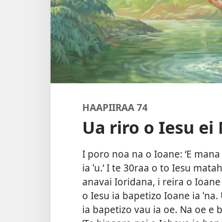
HAAPIIRAA 74
Ua riro o Iesu ei
I poro noa na o Ioane: ‘E mana r
ia ˈu.’ I te 30raa o to Iesu mata
anavai Ioridana, i reira o Ioane
o Iesu ia bapetizo Ioane ia ˈna.
ia bapetizo vau ia oe. Na oe e b