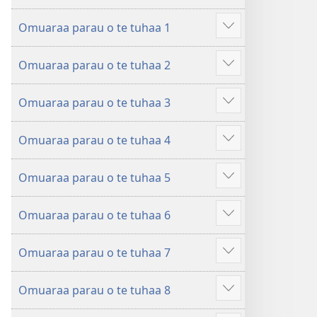
ˈtu
Ta
mea
Omuaraa parau o te tuhaa 1
ˈu
faaroo
Hi
e
noa
ˈo
Omuaraa parau o te tuhaa 2
haapii
Ta
hau
Hi
no
ˈu
atu
ˈo
roto
e
â
Omuaraa parau o te tuhaa 3
hau
Hi
mai
haapii
atu
ˈo
i
no
â
Omuaraa parau o te tuhaa 4
hau
Hi
te
roto
atu
ˈo
Bibilia
mai
â
Omuaraa parau o te tuhaa 5
hau
Hi
i
atu
ˈo
te
â
Omuaraa parau o te tuhaa 6
hau
Bibilia
Hi
atu
ˈo
â
Omuaraa parau o te tuhaa 7
hau
Hi
atu
ˈo
â
Omuaraa parau o te tuhaa 8
hau
Hi
atu
ˈo