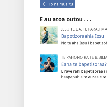
To na mua ˈtu
E au atoa outou . . .
IESU TE EˈA, TE PARAU M
Bapetizoraahia Iesu
No te aha Iesu i bapetizohi
TE PAHONO RA TE BIBILI
Eaha te bapetizoraa?
E rave rahi bapetizoraa i ro
haapapuhia te auraa e te 