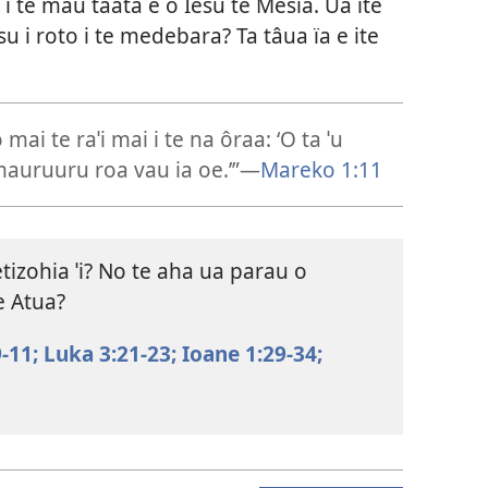
e i te mau taata e o Iesu te Mesia. Ua ite
su i roto i te medebara? Ta tâua ïa e ite
ai te raˈi mai i te na ôraa: ‘O ta ˈu
 mauruuru roa vau ia oe.’”—
Mareko 1:11
tizohia ˈi? No te aha ua parau o
e Atua?
-11;
Luka 3:21-23;
Ioane 1:29-34;