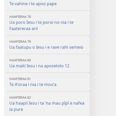
Te vahine i te apoo pape
HAAPIIRAA 78
Ua poro Iesu i te poroi no nia i te
Faatereraa arii
HAAPIIRAA 79
Ua faatupu o Iesu i e rave rahi semeio
HAAPIIRAA 80
Ua maiti Iesu i na aposetolo 12
HAAPIIRAA 81
Te Aˈoraa i nia i te mouˈa
HAAPIIRAA 82
Ua haapii Iesu i ta ˈna mau pǐpǐ e nafea
ia pure