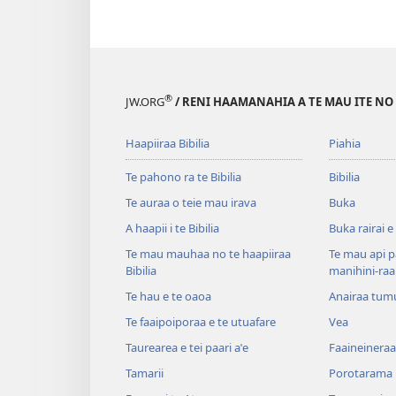
®
JW.ORG
/ RENI HAAMANAHIA A TE MAU ITE NO
Haapiiraa Bibilia
Piahia
Te pahono ra te Bibilia
Bibilia
Te auraa o teie mau irava
Buka
A haapii i te Bibilia
Buka rairai e
Te mau mauhaa no te haapiiraa
Te mau api p
Bibilia
manihini-raa
Te hau e te oaoa
Anairaa tum
Te faaipoiporaa e te utuafare
Vea
Taurearea e tei paari aˈe
Faaineineraa
Tamarii
Porotarama