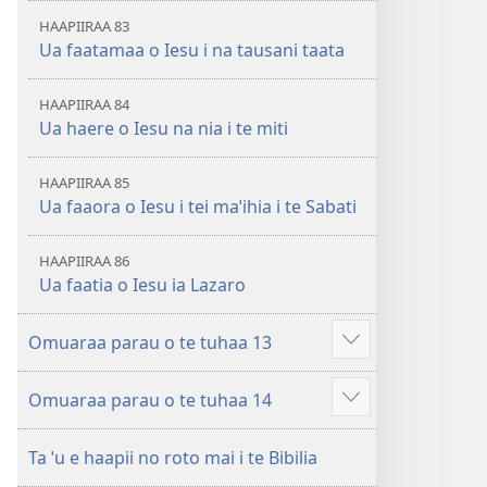
HAAPIIRAA 83
Ua faatamaa o Iesu i na tausani taata
HAAPIIRAA 84
Ua haere o Iesu na nia i te miti
HAAPIIRAA 85
Ua faaora o Iesu i tei maˈihia i te Sabati
HAAPIIRAA 86
Ua faatia o Iesu ia Lazaro
Omuaraa parau o te tuhaa 13
Hi
ˈo
Omuaraa parau o te tuhaa 14
hau
Hi
atu
ˈo
â
Ta ˈu e haapii no roto mai i te Bibilia
hau