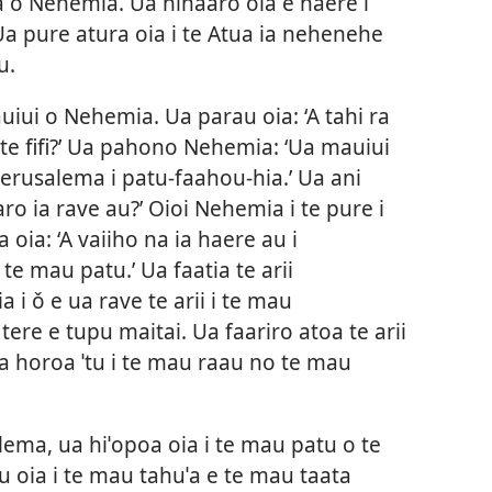
a o Nehemia. Ua hinaaro oia e haere i
Ua pure atura oia i te Atua ia nehenehe
u.
mauiui o Nehemia. Ua parau oia: ‘A tahi ra
a te fifi?’ Ua pahono Nehemia: ‘Ua mauiui
 Ierusalema i patu-faahou-hia.’ Ua ani
aro ia rave au?’ Oioi Nehemia i te pure i
 oia: ‘A vaiiho na ia haere au i
te mau patu.’ Ua faatia te arii
i ǒ e ua rave te arii i te mau
ere e tupu maitai. Ua faariro atoa te arii
ua horoa ˈtu i te mau raau no te mau
alema, ua hiˈopoa oia i te mau patu o te
u oia i te mau tahuˈa e te mau taata