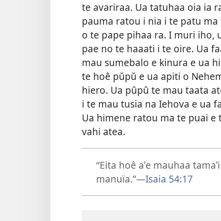
te avariraa. Ua tatuhaa oia ia 
pauma ratou i nia i te patu ma 
o te pape pihaa ra. I muri iho,
pae no te haaati i te oire. Ua fa
mau sumebalo e kinura e ua him
te hoê pǔpǔ e ua apiti o Nehemi
hiero. Ua pûpû te mau taata ato
i te mau tusia na Iehova e ua f
Ua himene ratou ma te puai e t
vahi atea.
“Eita hoê aˈe mauhaa tamaˈi
manuïa.”—
Isaia 54:17