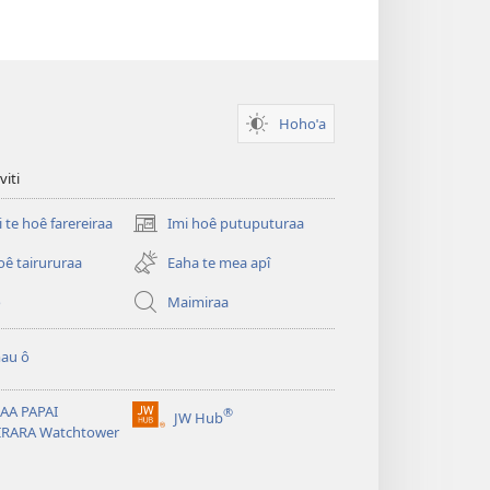
Hohoˈa
viti
i te hoê farereiraa
Imi hoê putuputuraa
(opens
new
oê tairururaa
Eaha te mea apî
window)
o
Maimiraa
au ô
AA PAPAI
®
JW Hub
(opens
IRARA Watchtower
new
window)