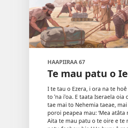
HAAPIIRAA 67
Te mau patu o I
I te tau o Ezera, i ora na te ho
to ˈna iˈoa. E taata Iseraela oia
tae mai to Nehemia taeae, mai te
poroi peapea mau: ‘Mea atâta m
Aita te mau patu o te oire e te