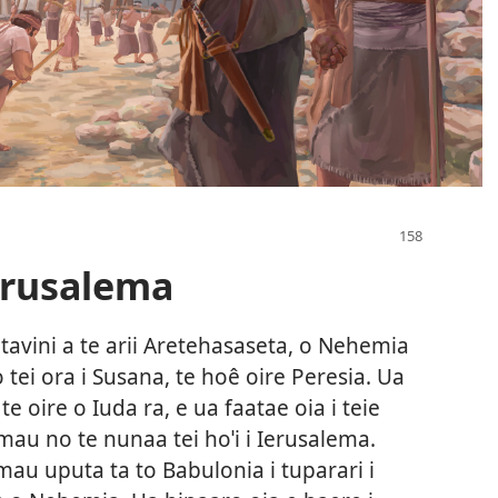
erusalema
ê tavini a te arii Aretehasaseta, o Nehemia
 o tei ora i Susana, te hoê oire Peresia. Ua
 oire o Iuda ra, e ua faatae oia i teie
au no te nunaa tei hoˈi i Ierusalema.
 mau uputa ta to Babulonia i tuparari i