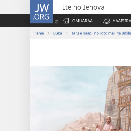
JW.ORG
Ite no Iehova
OMUARAA
HAAPIIRA
Piahia
Buka
Ta ˈu e haapii no roto mai i te Bibili