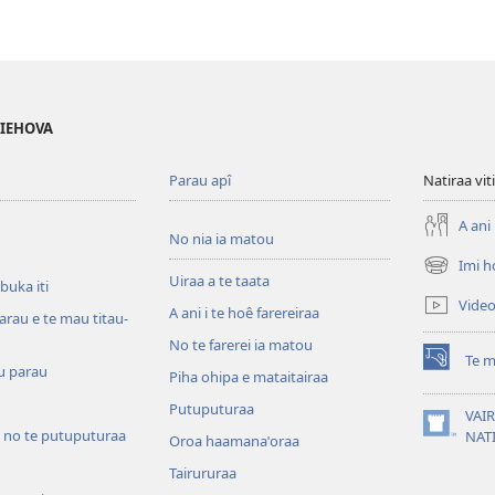
 IEHOVA
Parau apî
Natiraa viti
A ani 
No nia ia matou
Imi h
(opens
Uiraa a te taata
 buka iti
new
Vide
A ani i te hoê farereiraa
window)
arau e te mau titau-
No te farerei ia matou
Te m
(opens
u parau
Piha ohipa e mataitairaa
new
Putuputuraa
window)
VAIR
 no te putuputuraa
(opens
NAT
Oroa haamanaˈoraa
new
Tairururaa
window)