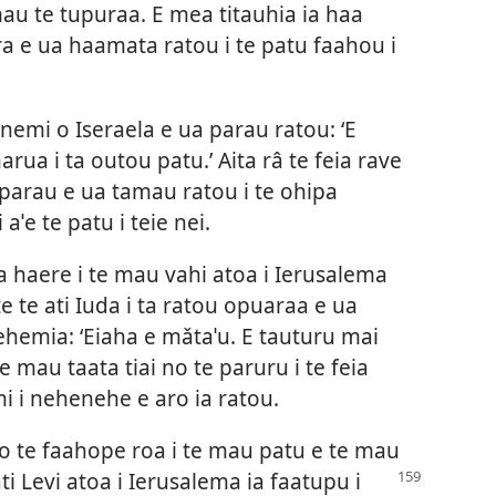
 mau te tupuraa. E mea titauhia ia haa
eira e ua haamata ratou i te patu faahou i
nemi o Iseraela e ua parau ratou: ‘E
a i ta outou patu.’ Aita râ te feia rave
u parau e ua tamau ratou i te ohipa
aˈe te patu i teie nei.
a haere i te mau vahi atoa i Ierusalema
e te ati Iuda i ta ratou opuaraa e ua
ehemia: ‘Eiaha e mǎtaˈu. E tauturu mai
te mau taata tiai no te paruru i te feia
i i nehenehe e aro ia ratou.
o te faahope roa i te mau patu e te mau
ti Levi atoa
i Ierusalema ia faatupu i