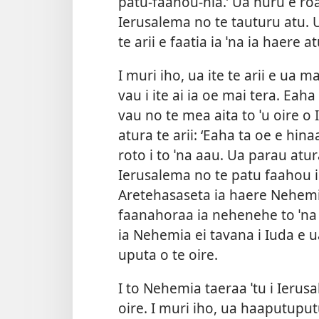
patu-faahou-hia.’ Ua huru ê ro
Ierusalema no te tauturu atu. 
te arii e faatia ia ˈna ia haere at
I muri iho, ua ite te arii e ua 
vau i ite ai ia oe mai tera. Eah
vau no te mea aita to ˈu oire o
atura te arii: ‘Eaha ta oe e hina
roto i to ˈna aau. Ua parau atura
Ierusalema no te patu faahou i 
Aretehasaseta ia haere Nehemia 
faanahoraa ia nehenehe to ˈna t
ia Nehemia ei tavana i Iuda e 
uputa o te oire.
I to Nehemia taeraa ˈtu i Ierus
oire. I muri iho, ua haaputuput