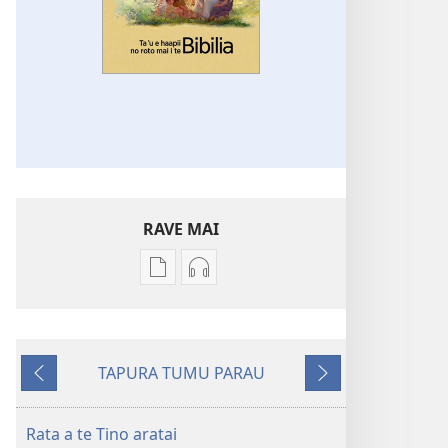
RAVE MAI
No
No
te
te
rave
rave
mai
mai
TAPURA TUMU PARAU
i
i
To
To
te
te
na
muri
mau
mau
mua
iho
Rata a te Tino aratai
papai
haruharuraa