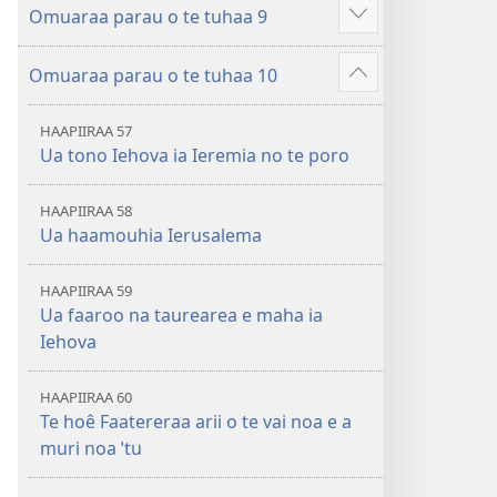
â
Omuaraa parau o te tuhaa 9
hau
Hi
atu
ˈo
â
Omuaraa parau o te tuhaa 10
hau
Hi
atu
ˈo
â
HAAPIIRAA 57
hau
Ua tono Iehova ia Ieremia no te poro
atu
â
HAAPIIRAA 58
Ua haamouhia Ierusalema
HAAPIIRAA 59
Ua faaroo na taurearea e maha ia
Iehova
HAAPIIRAA 60
Te hoê Faatereraa arii o te vai noa e a
muri noa ˈtu