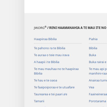
®
JW.ORG
/ RENI HAAMANAHIA A TE MAU ITE NO
Haapiiraa Bibilia
Piahia
Te pahono ra te Bibilia
Bibilia
Te auraa o teie mau irava
Buka
A haapii i te Bibilia
Buka rairai e
Te mau mauhaa no te haapiiraa
Te mau api p
Bibilia
manihini-raa
Te hau e te oaoa
Anairaa tum
Te faaipoiporaa e te utuafare
Vea
Taurearea e tei paari aˈe
Faaineineraa
Tamarii
Porotarama