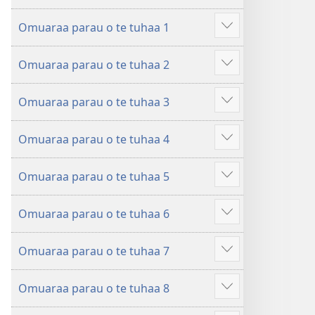
ˈtu
Ta
mea
Omuaraa parau o te tuhaa 1
ˈu
faaroo
Hi
e
noa
ˈo
Omuaraa parau o te tuhaa 2
haapii
Ta
hau
Hi
no
ˈu
atu
ˈo
roto
e
â
Omuaraa parau o te tuhaa 3
hau
Hi
mai
haapii
atu
ˈo
i
no
â
Omuaraa parau o te tuhaa 4
hau
Hi
te
roto
atu
ˈo
Bibilia
mai
â
Omuaraa parau o te tuhaa 5
hau
Hi
i
atu
ˈo
te
â
Omuaraa parau o te tuhaa 6
hau
Bibilia
Hi
atu
ˈo
â
Omuaraa parau o te tuhaa 7
hau
Hi
atu
ˈo
â
Omuaraa parau o te tuhaa 8
hau
Hi
atu
ˈo