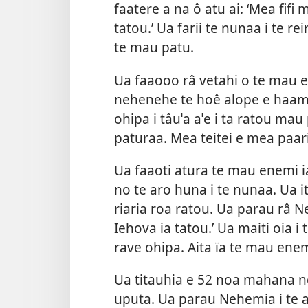
faatere a na ô atu ai: ‘Mea fifi
tatou.’ Ua farii te nunaa i te r
te mau patu.
Ua faaooo râ vetahi o te mau e
nehenehe te hoê alope e haamaru
ohipa i tâuˈa aˈe i ta ratou ma
paturaa. Mea teitei e mea paari 
Ua faaoti atura te mau enemi i
no te aro huna i te nunaa. Ua it
riaria roa ratou. Ua parau râ N
Iehova ia tatou.’ Ua maiti oia i 
rave ohipa. Aita ïa te mau enem
Ua titauhia e 52 noa mahana n
uputa. Ua parau Nehemia i te a