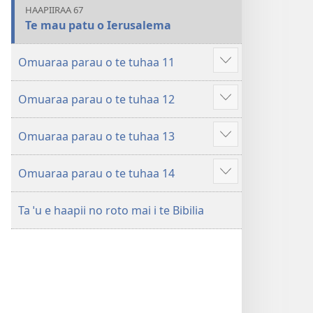
HAAPIIRAA 67
Te mau patu o Ierusalema
Omuaraa parau o te tuhaa 11
Hi
ˈo
Omuaraa parau o te tuhaa 12
hau
Hi
atu
ˈo
â
Omuaraa parau o te tuhaa 13
hau
Hi
atu
ˈo
â
Omuaraa parau o te tuhaa 14
hau
Hi
atu
ˈo
â
Ta ˈu e haapii no roto mai i te Bibilia
hau
atu
â