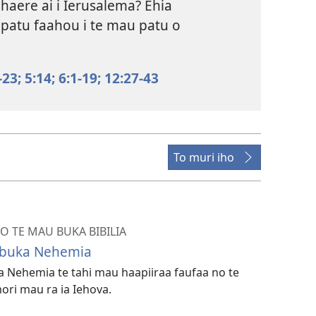
haere ai i Ierusalema? Ehia
 patu faahou i te mau patu o
-23;
5:14;
6:1-19;
12:27-43
To muri iho
 TE MAU BUKA BIBILIA
 buka Nehemia
lia Nehemia te tahi mau haapiiraa faufaa no te
ori mau ra ia Iehova.