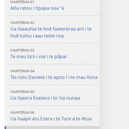
HAAPIIRAA 61
Aita ratou i tipapa noa ˈˈe
HAAPIIRAA 62
Ua faaauhia te hoê faatereraa arii i te
hoê tumu raau teitei roa
HAAPIIRAA 63
Te mau taˈo i nia i te pǎpai
HAAPIIRAA 64
Tei roto Daniela i te apoo î i te mau liona
HAAPIIRAA 65
Ua faaora Esetera i to ˈna nunaa
HAAPIIRAA 66
Ua haapii atu Ezera i te Ture a te Atua