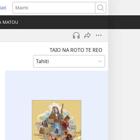
ati
opens
Maimi
ew
IA MATOU
indow)
TAIO NA ROTO TE REO