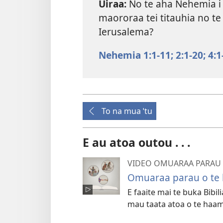
Uiraa:
No te aha Nehemia i 
maororaa tei titauhia no te
Ierusalema?
Nehemia 1:1-11;
2:1-20;
4:1
To na mua ˈtu
E au atoa outou . . .
VIDEO OMUARAA PARAU O
Omuaraa parau o te
E faaite mai te buka Bibi
mau taata atoa o te haam