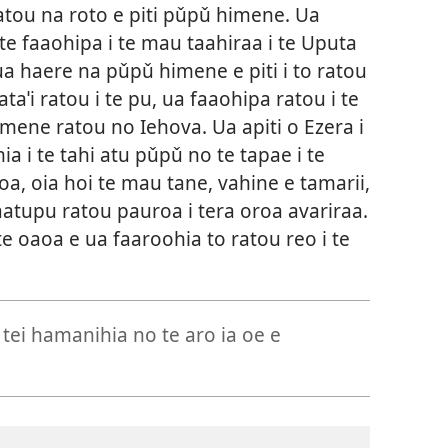
ratou na roto e piti pǔpǔ himene. Ua
te faaohipa i te mau taahiraa i te Uputa
 ua haere na pǔpǔ himene e piti i to ratou
ataˈi ratou i te pu, ua faaohipa ratou i te
ene ratou no Iehova. Ua apiti o Ezera i
a i te tahi atu pǔpǔ no te tapae i te
a, oia hoi te mau tane, vahine e tamarii,
aatupu ratou pauroa i tera oroa avariraa.
e oaoa e ua faaroohia to ratou reo i te
 tei hamanihia no te aro ia oe e