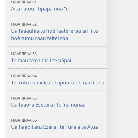
HAAPIIRAA 61
Aita ratou i tipapa noa ˈˈe
HAAPIIRAA 62
Ua faaauhia te hoê faatereraa arii i te
hoê tumu raau teitei roa
HAAPIIRAA 63
Te mau taˈo i nia i te pǎpai
HAAPIIRAA 64
Tei roto Daniela i te apoo î i te mau liona
HAAPIIRAA 65
Ua faaora Esetera i to ˈna nunaa
HAAPIIRAA 66
Ua haapii atu Ezera i te Ture a te Atua