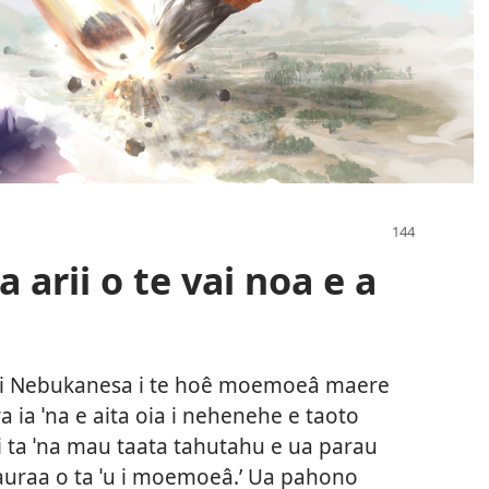
 arii o te vai noa e a
rii Nebukanesa i te hoê moemoeâ maere
 ia ˈna e aita oia i nehenehe e taoto
i ta ˈna mau taata tahutahu e ua parau
e auraa o ta ˈu i moemoeâ.’ Ua pahono