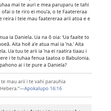
tuhaa mai te auri e mea paruparu te tahi
ofai o te riro ei mouˈa, o te Faatereraa
te reira i teie mau faatereraa arii atoa e e
a ia Daniela. Ua na ô oia: ‘Ua faaite to
eâ. Aita hoê aˈe atua mai ia ˈna.’ Aita
 Ua tuu te arii ia ˈna ei raatira tiaau i
atere i te tuhaa fenua taatoa o Babulonia.
 pahono ai i te pure a Daniela?
te mau arii i te vahi parauhia
o Hebera.”—
Apokalupo 16:16