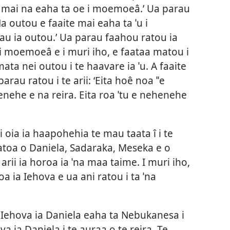
ite mai na eaha ta oe i moemoeâ.’ Ua parau
a outou e faaite mai eaha ta ˈu i
 ia outou.’ Ua parau faahou ratou ia
e i moemoeâ e i muri iho, e faataa matou i
amata nei outou i te haavare ia ˈu. A faaite
rau ratou i te arii: ‘Eita hoê noa ˈˈe
henehe e na reira. Eita roa ˈtu e nehenehe
 oia ia haapohehia te mau taata î i te
 atoa o Daniela, Sadaraka, Meseka e o
rii ia horoa ia ˈna maa taime. I muri iho,
a ia Iehova e ua ani ratou i ta ˈna
e Iehova ia Daniela eaha ta Nebukanesa i
ia Daniela i te auraa o te reira. Te