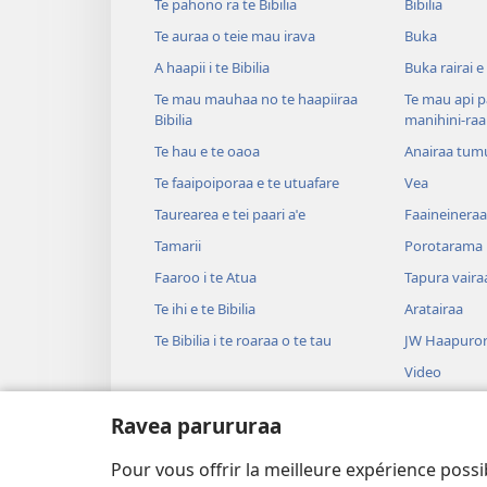
Te pahono ra te Bibilia
Bibilia
Te auraa o teie mau irava
Buka
A haapii i te Bibilia
Buka rairai e
Te mau mauhaa no te haapiiraa
Te mau api p
Bibilia
manihini-raa
Te hau e te oaoa
Anairaa tum
Te faaipoiporaa e te utuafare
Vea
Taurearea e tei paari aˈe
Faaineineraa
Tamarii
Porotarama
Faaroo i te Atua
Tapura vaira
Te ihi e te Bibilia
Aratairaa
Te Bibilia i te roaraa o te tau
JW Haapuror
Video
Upaupa
Ravea parururaa
Haruharuraa
Bibilia hautih
Pour vous offrir la meilleure expérience possi