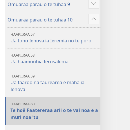
â
Omuaraa parau o te tuhaa 9
hau
Hi
atu
ˈo
â
Omuaraa parau o te tuhaa 10
hau
Hi
atu
ˈo
â
HAAPIIRAA 57
hau
Ua tono Iehova ia Ieremia no te poro
atu
â
HAAPIIRAA 58
Ua haamouhia Ierusalema
HAAPIIRAA 59
Ua faaroo na taurearea e maha ia
Iehova
HAAPIIRAA 60
Te hoê Faatereraa arii o te vai noa e a
muri noa ˈtu