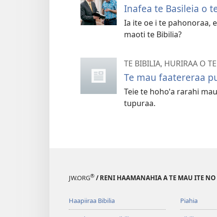
Inafea te Basileia o t
Ia ite oe i te pahonoraa, 
maoti te Bibilia?
TE BIBILIA, HURIRAA O TE
Te mau faatereraa pu
Teie te hohoˈa rarahi mau
tupuraa.
®
JW.ORG
/ RENI HAAMANAHIA A TE MAU ITE NO
Haapiiraa Bibilia
Piahia