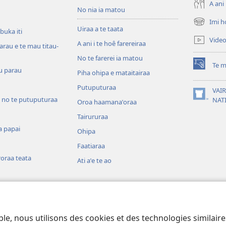
A ani 
No nia ia matou
Imi h
(opens
Uiraa a te taata
 buka iti
new
Vide
A ani i te hoê farereiraa
window)
arau e te mau titau-
No te farerei ia matou
Te m
(opens
u parau
Piha ohipa e mataitairaa
new
Putuputuraa
window)
VAIR
 no te putuputuraa
(opens
NAT
Oroa haamanaˈoraa
new
Tairururaa
window)
a papai
Ohipa
Faatiaraa
oraa teata
Ati aˈe te ao
 o te mau aamu
ia
ble, nous utilisons des cookies et des technologies similair