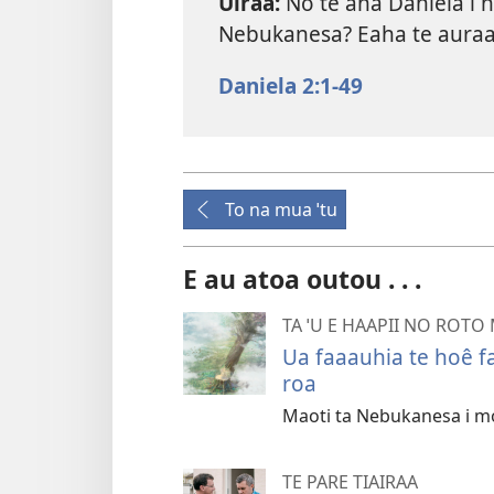
Uiraa:
No te aha Daniela i 
Nebukanesa? Eaha te aura
Daniela 2:1-49
To na mua ˈtu
E au atoa outou . . .
TA ˈU E HAAPII NO ROTO M
Ua faaauhia te hoê fa
roa
Maoti ta Nebukanesa i moe
TE PARE TIAIRAA