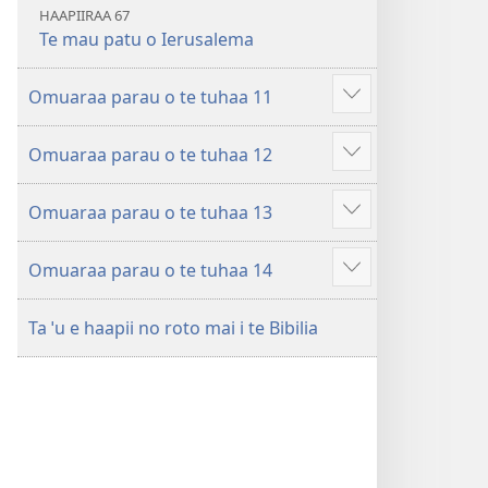
HAAPIIRAA 67
Te mau patu o Ierusalema
Omuaraa parau o te tuhaa 11
Hi
ˈo
Omuaraa parau o te tuhaa 12
hau
Hi
atu
ˈo
â
Omuaraa parau o te tuhaa 13
hau
Hi
atu
ˈo
â
Omuaraa parau o te tuhaa 14
hau
Hi
atu
ˈo
â
Ta ˈu e haapii no roto mai i te Bibilia
hau
atu
â