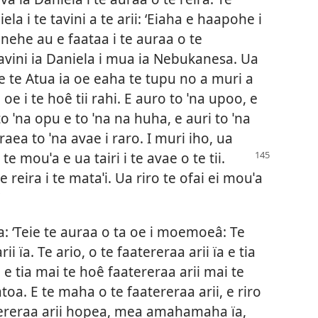
la i te tavini a te arii: ‘Eiaha e haapohe i
enehe au e faataa i te auraa o te
tavini ia Daniela i mua ia Nebukanesa. Ua
ite te Atua ia oe eaha te tupu no a muri a
oe i te hoê tii rahi. E auro to ˈna upoo, e
o ˈna opu e to ˈna na huha, e auri to ˈna
araea to ˈna avae i raro. I muri iho, ua
 te mouˈa e ua tairi i te avae o te tii.
e reira i te mataˈi. Ua riro te ofai ei mouˈa
a: ‘Teie te auraa o ta oe i moemoeâ: Te
i ïa. Te ario, o te faatereraa arii ïa e tia
, e tia mai te hoê faatereraa arii mai te
atoa. E te maha o te faatereraa arii, e riro
aatereraa arii hopea, mea amahamaha ïa,