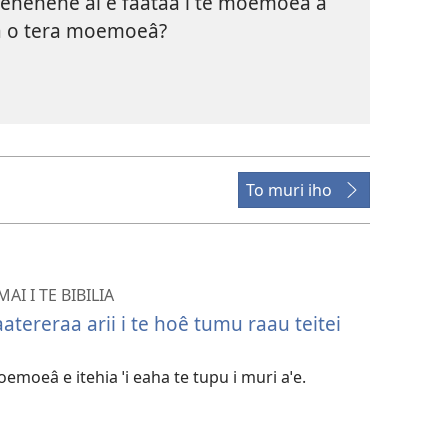
nehenehe ai e faataa i te moemoeâ a
a o tera moemoeâ?
To muri iho
AI I TE BIBILIA
atereraa arii i te hoê tumu raau teitei
moeâ e itehia ˈi eaha te tupu i muri aˈe.