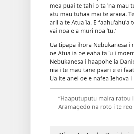
mea puai te tahi o ta ˈna mau 
atu mau tuhaa mai te araea. Te 
arii a te Atua ïa. E faahuˈahuˈa 
vai noa e a muri noa ˈtu.’
Ua tipapa ihora Nebukanesa i mu
oe Atua ia oe eaha ta ˈu i moemo
Nebukanesa i haapohe ia Daniela.
nia i te mau tane paari e ei fa
Ua ite anei oe e nafea Iehova i
“Haaputuputu maira ratou i 
Aramagedo na roto i te re