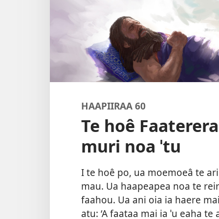
HAAPIIRAA 60
Te hoê Faatereraa
muri noa ˈtu
I te hoê po, ua moemoeâ te a
mau. Ua haapeapea noa te reira
faahou. Ua ani oia ia haere ma
atu: ‘A faataa mai ia ˈu eaha t