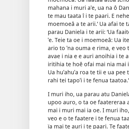
mahana i muri aˈe, ua na ô Danie
te mau taata î i te paari. E neh
moemoeâ a te arii.’ Ua afai te 
parau Daniela i te arii: ‘Ua faa
ˈe. Teie ta oe i moemoeâ: Ua ite 
ario to ˈna ouma e rima, e veo t
avae i nia e e auri anoihia i te 
iritihia te hoê ofai mai
nia mai i
Ua huˈahuˈa roa te tii e ua pee t
rahi tei tapoˈi i te fenua taatoa.’
I muri iho, ua parau atu Daniel
upoo auro, o ta oe faatereraa ari
mai i muri mai ia oe. I muri iho
veo e o te faatere i te fenua ta
ïa mai te auri i te paari. Te f