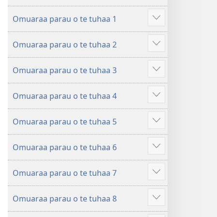
ˈtu
Ta
mea
Omuaraa parau o te tuhaa 1
ˈu
faaroo
Hi
e
noa
ˈo
Omuaraa parau o te tuhaa 2
haapii
Ta
hau
Hi
no
ˈu
atu
ˈo
roto
e
â
Omuaraa parau o te tuhaa 3
hau
Hi
mai
haapii
atu
ˈo
i
no
â
Omuaraa parau o te tuhaa 4
hau
Hi
te
roto
atu
ˈo
Bibilia
mai
â
Omuaraa parau o te tuhaa 5
hau
Hi
i
atu
ˈo
te
â
Omuaraa parau o te tuhaa 6
hau
Bibilia
Hi
atu
ˈo
â
Omuaraa parau o te tuhaa 7
hau
Hi
atu
ˈo
â
Omuaraa parau o te tuhaa 8
hau
Hi
atu
ˈo