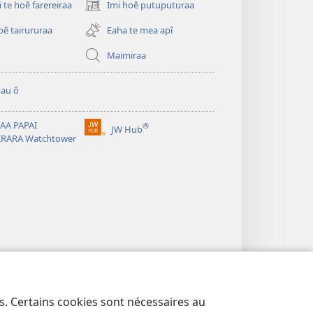
i te hoê farereiraa
Imi hoê putuputuraa
(opens
new
oê tairururaa
Eaha te mea apî
window)
o
Maimiraa
au ô
AA PAPAI
®
JW Hub
(opens
IRARA Watchtower
new
window)
es. Certains cookies sont nécessaires au