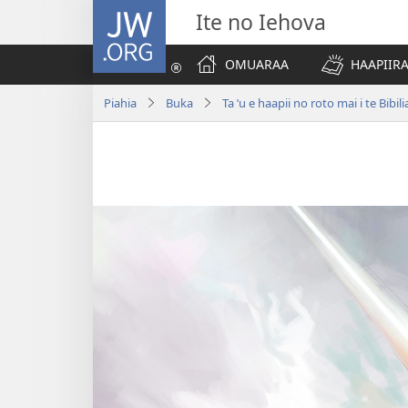
JW.ORG
Ite no Iehova
OMUARAA
HAAPIIRA
Piahia
Buka
Ta ˈu e haapii no roto mai i te Bibili