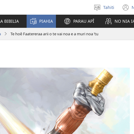
Tahiti
N
Maiti
(
te
n
A BIBILIA
PIAHIA
PARAU APÎ
NO NIA 
reo
w
a
Te hoê Faatereraa arii o te vai noa e a muri noa ˈtu