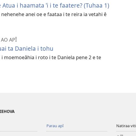
e Atua i haamata ˈi i te faatere? (Tuhaa 1)
e nehenehe anei oe e faataa i te reira ia vetahi ê
 AO APÎ
ai ta Daniela i tohu
 i moemoeâhia i roto i te Daniela pene 2 e te
 IEHOVA
Parau apî
Natiraa viti