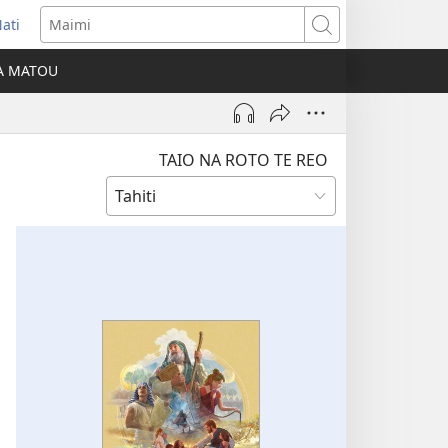
ati
opens
Maimi
ew
IA MATOU
indow)
TAIO NA ROTO TE REO