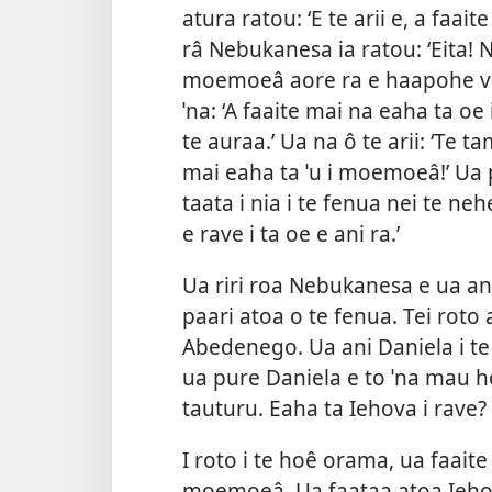
atura ratou: ‘E te arii e, a faa
râ Nebukanesa ia ratou: ‘Eita! N
moemoeâ aore ra e haapohe vau
ˈna: ‘A faaite mai na eaha ta o
te auraa.’ Ua na ô te arii: ‘Te t
mai eaha ta ˈu i moemoeâ!’ Ua pa
taata i nia i te fenua nei te ne
e rave i ta oe e ani ra.’
Ua riri roa Nebukanesa e ua ani
paari atoa o te fenua. Tei roto
Abedenego. Ua ani Daniela i te a
ua pure Daniela e to ˈna mau ho
tauturu. Eaha ta Iehova i rave?
I roto i te hoê orama, ua faait
moemoeâ. Ua faataa atoa Iehova 