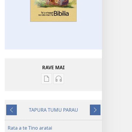
RAVE MAI
No
No
te
te
rave
rave
mai
mai
TAPURA TUMU PARAU
i
i
To
To
te
te
na
muri
mau
mau
mua
iho
Rata a te Tino aratai
papai
haruharuraa