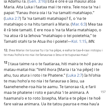
ia Adamu ra. (
Gen. 3:16
) Eita e ore e ua mauiui atoa
Maria. Aita Luka i faataa mai i te reira. Teie noa ta ˈna i
papai: “Fanau ihora oia i ta ˈna tamaiti matahiapo.”
(
Luka 2:7
) Ta ˈna tamaiti matahiapo? E, o ˈna te
matahiapo o na hitu tamarii a Maria. (
Mar. 6:3
) Mea taa
ê râ teie tamaiti. E ere noa o ˈna ta Maria matahiapo, o
ˈna atoa râ ta Iehova “matahiapo o tei poietehia,” te
Tamaiti otahi ta te Atua iho i poiete!—
Kol. 1:15
,
MN.
12.
Ihea Maria i te tuuraa ˈtu i ta ˈna pêpe, e eaha te taa-ê-raa i rotopu i
te mau hohoˈa no nia i te fanauraa o Iesu e te tupuraa mau?
12
I taua taime ra o te faatiaraa, hiti maira te hoê parau
matau-maitai-hia: “Vehî ihora [Maria i ta ˈna pêpe] i te
ahu, tuu atura i roto i te Phatene.” (
Luka 2:7
) Ia hiˈohia
te mau hohoˈa no nia i te fanauraa o Iesu, ua
faanehenehe-roa-hia te aamu. Te tanoraa râ, e farii
maa te phatene i roto e paruhia ˈi te animara. A
haamanaˈo e to roto Iosepha, Maria e te pêpe i te hoê
fare vairaa animara. Ua ite tatou pauroa e mea hauˈa