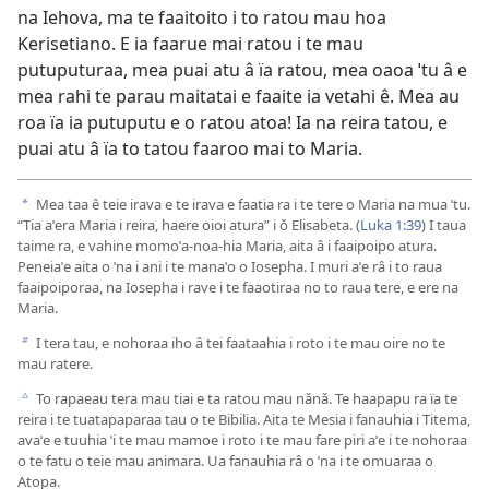
na Iehova, ma te faaitoito i to ratou mau hoa
Kerisetiano. E ia faarue mai ratou i te mau
putuputuraa, mea puai atu â ïa ratou, mea oaoa ˈtu â e
mea rahi te parau maitatai e faaite ia vetahi ê. Mea au
roa ïa ia putuputu e o ratou atoa! Ia na reira tatou, e
puai atu â ïa to tatou faaroo mai to Maria.
Mea taa ê teie irava e te irava e faatia ra i te tere o Maria na mua ˈtu.
a
“Tia aˈera Maria i reira, haere oioi atura” i ǒ Elisabeta. (
Luka 1:39
) I taua
taime ra, e vahine momoˈa-noa-hia Maria, aita â i faaipoipo atura.
Peneiaˈe aita o ˈna i ani i te manaˈo o Iosepha. I muri aˈe râ i to raua
faaipoiporaa, na Iosepha i rave i te faaotiraa no to raua tere, e ere na
Maria.
I tera tau, e nohoraa iho â tei faataahia i roto i te mau oire no te
b
mau ratere.
To rapaeau tera mau tiai e ta ratou mau nǎnǎ. Te haapapu ra ïa te
c
reira i te tuatapaparaa tau o te Bibilia. Aita te Mesia i fanauhia i Titema,
avaˈe e tuuhia ˈi te mau mamoe i roto i te mau fare piri aˈe i te nohoraa
o te fatu o teie mau animara. Ua fanauhia râ o ˈna i te omuaraa o
Atopa.