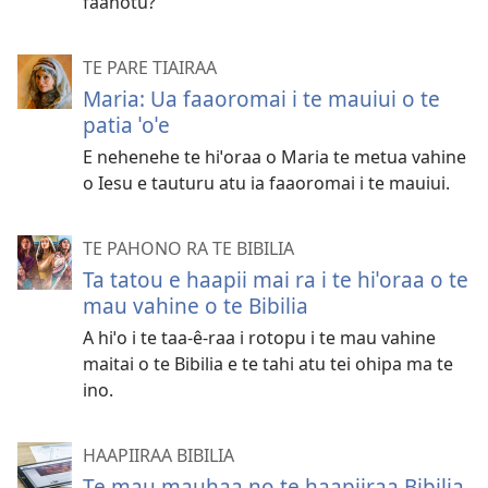
faahotu?
TE PARE TIAIRAA
Maria: Ua faaoromai i te mauiui o te
patia ˈoˈe
E nehenehe te hiˈoraa o Maria te metua vahine
o Iesu e tauturu atu ia faaoromai i te mauiui.
TE PAHONO RA TE BIBILIA
Ta tatou e haapii mai ra i te hiˈoraa o te
mau vahine o te Bibilia
A hiˈo i te taa-ê-raa i rotopu i te mau vahine
maitai o te Bibilia e te tahi atu tei ohipa ma te
ino.
HAAPIIRAA BIBILIA
Te mau mauhaa no te haapiiraa Bibilia