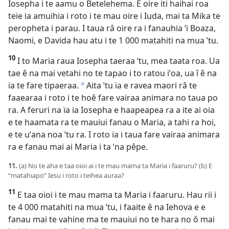
Iosepha i te aamu o Betelehema. E oire iti haihai roa
teie ia amuihia i roto i te mau oire i Iuda, mai ta Mika te
peropheta i parau. I taua râ oire ra i fanauhia ˈi Boaza,
Naomi, e Davida hau atu i te 1 000 matahiti na mua ˈtu.
10
I to Maria raua Iosepha taeraa ˈtu, mea taata roa. Ua
tae ê na mai vetahi no te tapao i to ratou iˈoa, ua î ê na
ïa te fare tipaeraa.
Aita ˈtu ïa e ravea maori râ te
b
faaearaa i roto i te hoê fare vairaa animara no taua po
ra. A feruri na ïa ia Iosepha e haapeapea ra a ite ai oia
e te haamata ra te mauiui fanau o Maria, a tahi ra hoi,
e te uˈana noa ˈtu ra. I roto ïa i taua fare vairaa animara
ra e fanau mai ai Maria i ta ˈna pêpe.
11.
(a) No te aha e taa oioi ai i te mau mama ta Maria i faaruru? (b) E
“matahiapo” Iesu i roto i teihea auraa?
11
E taa oioi i te mau mama ta Maria i faaruru. Hau rii i
te 4 000 matahiti na mua ˈtu, i faaite ê na Iehova e e
fanau mai te vahine ma te mauiui no te hara no ǒ mai