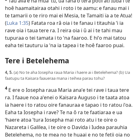
Tau avaˈe na mua ˈtu, ua fanaˈo tera potii ati Iuda i te
hoê haamaitairaa otahi i roto i te aamu: e fanau mai i
te tamarii o te riro mai ei Mesia, te Tamaiti ïa a te Atua!
(
Luka 1:35
) Fatata roa râ oia i te fanau i titauhia ˈi ia
rave oia i taua tere ra. I reira oia i û ai i te tahi mau
tupuraa o tei tamata i to ˈna faaroo. E hiˈo mai tatou
eaha tei tauturu ia ˈna ia tapea i te hoê faaroo puai.
Tere i Betelehema
4, 5.
(a) No te aha Iosepha raua Maria i haere ai i Betelehema? (b) Ua
faatupu ta Kaisara faaueraa mana i teihea parau tohu?
4
E ere o Iosepha raua Maria anaˈe tei rave i taua tere
ra. I faaue noa aˈenei o Kaisara Auguso i te taata atoa
ia haere i to ratou oire fanauraa e tapao i to ratou iˈoa.
Eaha ta Iosepha i rave? Te na ô ra te faatiaraa e ua
‘haere atoa ˈtura Iosepha mai roto atu i te oire o
Nazareta i Galilea, i te oire o Davida i Iudea parauhia
Betelehema, no te mea no te huaai e no te fetii oia no