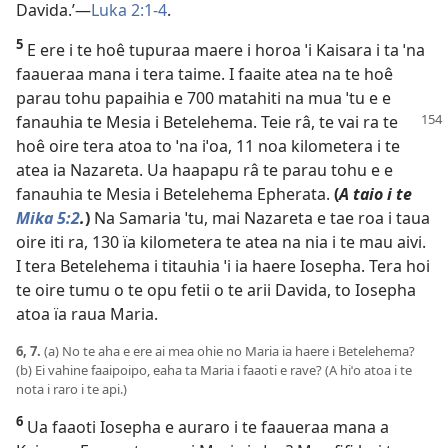
Davida.’—
Luka 2:1-4
.
5
E ere i te hoê tupuraa maere i horoa ˈi Kaisara i ta ˈna
faaueraa mana i tera taime. I faaite atea na te hoê
parau tohu papaihia e 700 matahiti na mua ˈtu e e
fanauhia te Mesia i Betelehema.
Teie râ, te vai ra te
hoê oire tera atoa to ˈna iˈoa, 11 noa kilometera i te
atea ia Nazareta. Ua haapapu râ te parau tohu e e
fanauhia te Mesia i Betelehema Epherata.
(
A taio i te
Mika 5:2
.
)
Na Samaria ˈtu, mai Nazareta e tae roa i taua
oire iti ra, 130 ïa kilometera te atea na nia i te mau aivi.
I tera Betelehema i titauhia ˈi ia haere Iosepha. Tera hoi
te oire tumu o te opu fetii o te arii Davida, to Iosepha
atoa ïa raua Maria.
6, 7.
(a) No te aha e ere ai mea ohie no Maria ia haere i Betelehema?
(b) Ei vahine faaipoipo, eaha ta Maria i faaoti e rave? (A hiˈo atoa i te
nota i raro i te api.)
6
Ua faaoti Iosepha e auraro i te faaueraa mana a