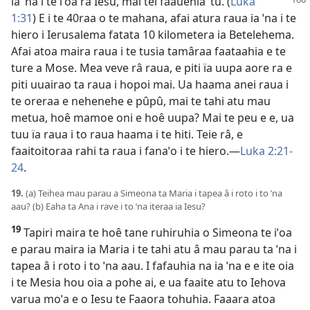
ia ˈna i te iˈoa
ra Iesu, mai tei faauehia ˈtu. (
Luka
1:31
) E i te 40raa o te mahana, afai atura raua ia ˈna i te
hiero i Ierusalema fatata 10 kilometera ia Betelehema.
Afai atoa maira raua i te tusia tamâraa faataahia e te
ture a Mose. Mea veve râ raua, e piti ïa uupa aore ra e
piti uuairao ta raua i hopoi mai. Ua haama anei raua i
te oreraa e nehenehe e pûpû, mai te tahi atu mau
metua, hoê mamoe oni e hoê uupa? Mai te peu e e, ua
tuu ïa raua i to raua haama i te hiti. Teie râ, e
faaitoitoraa rahi ta raua i fanaˈo i te hiero.—
Luka 2:21-
24
.
19.
(a) Teihea mau parau a Simeona ta Maria i tapea â i roto i to ˈna
aau? (b) Eaha ta Ana i rave i to ˈna iteraa ia Iesu?
19
Tapiri maira te hoê tane ruhiruhia o Simeona te iˈoa
e parau maira ia Maria i te tahi atu â mau parau ta ˈna i
tapea â i roto i to ˈna aau. I fafauhia na ia ˈna e e ite oia
i te Mesia hou oia a pohe ai, e ua faaite atu to Iehova
varua moˈa e o Iesu te Faaora tohuhia. Faaara atoa