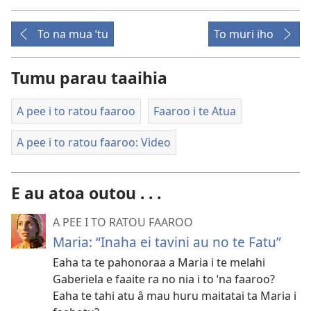
To na mua ˈtu
To muri iho
Tumu parau taaihia
A pee i to ratou faaroo
Faaroo i te Atua
A pee i to ratou faaroo: Video
E au atoa outou . . .
A PEE I TO RATOU FAAROO
Maria: “Inaha ei tavini au no te Fatu”
Eaha ta te pahonoraa a Maria i te melahi
Gaberiela e faaite ra no nia i to ˈna faaroo?
Eaha te tahi atu â mau huru maitatai ta Maria i