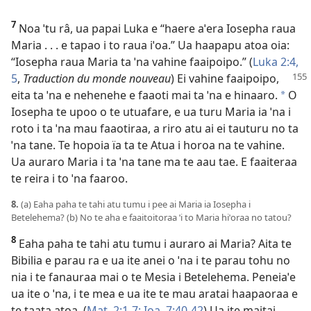
7
Noa ˈtu râ, ua papai Luka e “haere aˈera Iosepha raua
Maria . . . e tapao i to raua iˈoa.” Ua haapapu atoa oia:
“Iosepha raua Maria ta ˈna vahine faaipoipo.” (
Luka 2:4,
5
,
Traduction du
monde nouveau
) Ei vahine faaipoipo,
eita ta ˈna e nehenehe e faaoti mai ta ˈna e hinaaro.
O
a
Iosepha te upoo o te utuafare, e ua turu Maria ia ˈna i
roto i ta ˈna mau faaotiraa, a riro atu ai ei tauturu no ta
ˈna tane. Te hopoia ïa ta te Atua i horoa na te vahine.
Ua auraro Maria i ta ˈna tane ma te aau tae. E faaiteraa
te reira i to ˈna faaroo.
8.
(a) Eaha paha te tahi atu tumu i pee ai Maria ia Iosepha i
Betelehema? (b) No te aha e faaitoitoraa ˈi to Maria hiˈoraa no tatou?
8
Eaha paha te tahi atu tumu i auraro ai Maria? Aita te
Bibilia e parau ra e ua ite anei o ˈna i te parau tohu no
nia i te fanauraa mai o te Mesia i Betelehema. Peneiaˈe
ua ite o ˈna, i te mea e ua ite te mau aratai haapaoraa e
te taata atoa. (
Mat. 2:1-7;
Ioa. 7:40-42
) Ua ite maitai