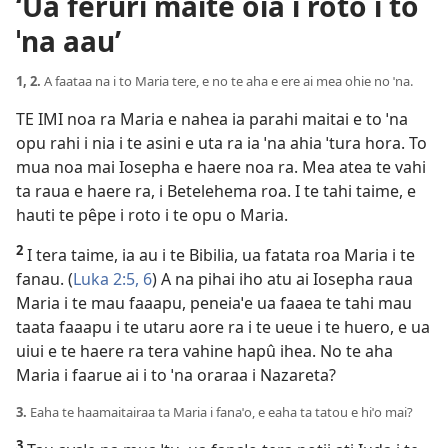
‘Ua feruri maite oia i roto i to
ˈna aau’
1, 2.
A faataa na i to Maria tere, e no te aha e ere ai mea ohie no ˈna.
TE IMI noa ra Maria e nahea ia parahi maitai e to ˈna
opu rahi i nia i te asini e uta ra ia ˈna ahia ˈtura hora. To
mua noa mai Iosepha e haere noa ra. Mea atea te vahi
ta raua e haere ra, i Betelehema roa. I te tahi taime, e
hauti te pêpe i roto i te opu o Maria.
2
I tera taime, ia au i te Bibilia, ua fatata roa Maria i te
fanau. (
Luka 2:5, 6
) A na pihai iho atu ai Iosepha raua
Maria i te mau faaapu, peneiaˈe ua faaea te tahi mau
taata faaapu i te utaru aore ra i te ueue i te huero, e ua
uiui e te haere ra tera vahine hapû ihea. No te aha
Maria i faarue ai i to ˈna oraraa i Nazareta?
3.
Eaha te haamaitairaa ta Maria i fanaˈo, e eaha ta tatou e hiˈo mai?
3