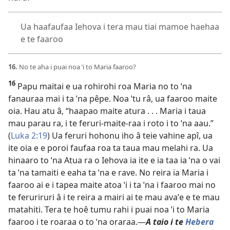
Ua haafaufaa Iehova i tera mau tiai mamoe haehaa
e te faaroo
16.
No te aha i puai noa ˈi to Maria faaroo?
16
Papu maitai e ua rohirohi roa Maria no to ˈna
fanauraa mai i ta ˈna pêpe. Noa ˈtu râ, ua faaroo maite
oia. Hau atu â, “haapao maite atura . . . Maria i taua
mau parau ra, i te feruri-maite-raa i roto i to ˈna aau.”
(
Luka 2:19
) Ua feruri hohonu iho â teie vahine apî, ua
ite oia e e poroi faufaa roa ta taua mau melahi ra. Ua
hinaaro to ˈna Atua ra o Iehova ia ite e ia taa ia ˈna o vai
ta ˈna tamaiti e eaha ta ˈna e rave. No reira ïa Maria i
faaroo ai e i tapea maite atoa ˈi i ta ˈna i faaroo mai no
te feruriruri â i te reira a mairi ai te mau avaˈe e te mau
matahiti. Tera te hoê tumu rahi i puai noa ˈi to Maria
faaroo i te roaraa o to ˈna oraraa.—
A taio i te
Hebera