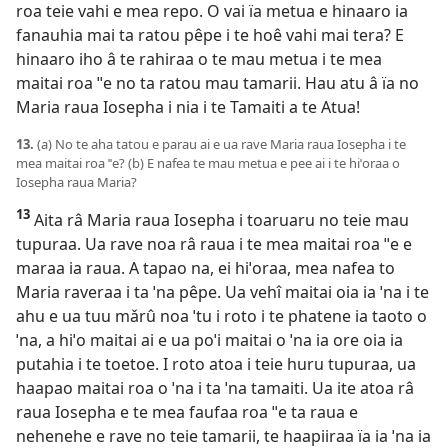
roa teie vahi e mea repo. O vai ïa metua e hinaaro ia
fanauhia mai ta ratou pêpe i te hoê vahi mai tera? E
hinaaro iho â te rahiraa o te mau metua i te mea
maitai roa ˈˈe no ta ratou mau tamarii. Hau atu â ïa no
Maria raua Iosepha i nia i te Tamaiti a te Atua!
13.
(a) No te aha tatou e parau ai e ua rave Maria raua Iosepha i te
mea maitai roa ˈˈe? (b) E nafea te mau metua e pee ai i te hiˈoraa o
Iosepha raua Maria?
13
Aita râ Maria raua Iosepha i toaruaru no teie mau
tupuraa. Ua rave noa râ raua i te mea maitai roa ˈˈe e
maraa ia raua. A tapao na, ei hiˈoraa, mea nafea to
Maria raveraa i ta ˈna pêpe. Ua vehî maitai oia ia ˈna i te
ahu e ua tuu mǎrû noa ˈtu i roto i te phatene ia taoto o
ˈna, a hiˈo maitai ai e ua poˈi maitai o ˈna ia ore oia ia
putahia i te toetoe. I roto atoa i teie huru tupuraa, ua
haapao maitai roa o ˈna i ta ˈna tamaiti. Ua ite atoa râ
raua Iosepha e te mea faufaa roa ˈˈe ta raua e
nehenehe e rave no teie tamarii, te haapiiraa ïa ia ˈna ia