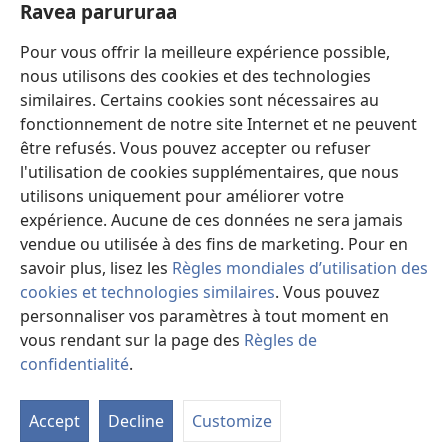
new
Ravea parururaa
Eaha te mea apî
window)
Video
Pour vous offrir la meilleure expérience possible,
nous utilisons des cookies et des technologies
Maimiraa
similaires. Certains cookies sont nécessaires au
fonctionnement de notre site Internet et ne peuvent
Te mau ô
(opens
être refusés. Vous pouvez accepter ou refuser
new
l'utilisation de cookies supplémentaires, que nous
window)
VAIRAA PAPAI NATIRARA Watchtower
utilisons uniquement pour améliorer votre
(opens
expérience. Aucune de ces données ne sera jamais
new
®
JW Hub
window)
vendue ou utilisée à des fins de marketing. Pour en
(opens
new
savoir plus, lisez les
Règles mondiales d’utilisation des
window)
cookies et technologies similaires
. Vous pouvez
personnaliser vos paramètres à tout moment en
vous rendant sur la page des
Règles de
Copyright
© 2026 Watch Tower Bible and Tract Society of Pennsylvania.
PARAU NO TE FAAOHIPARAA
|
EITA E PUHARAHIA
|
RAVEA
confidentialité
.
Fa
PARURURAA
i
Accept
Decline
Customize
te