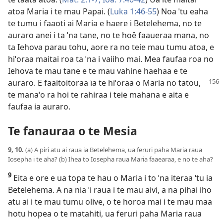
atoa Maria i te mau Papai. (
Luka 1:46-55
) Noa ˈtu eaha
te tumu i faaoti ai Maria e haere i Betelehema, no te
auraro anei i ta ˈna tane, no te hoê faaueraa mana, no
ta Iehova parau tohu, aore ra no teie mau tumu atoa, e
hiˈoraa maitai roa ta ˈna i vaiiho mai. Mea faufaa roa no
Iehova te mau tane e te mau vahine haehaa e te
auraro. E faaitoitoraa ïa te hiˈoraa o Maria no
tatou,
te manaˈo ra hoi te rahiraa i teie mahana e aita e
faufaa ia auraro.
Te fanauraa o te Mesia
9, 10.
(a) A piri atu ai raua ia Betelehema, ua feruri paha Maria raua
Iosepha i te aha? (b) Ihea to Iosepha raua Maria faaearaa, e no te aha?
9
Eita e ore e ua topa te hau o Maria i to ˈna iteraa ˈtu ia
Betelehema. A na nia ˈi raua i te mau aivi, a na pihai iho
atu ai i te mau tumu olive, o te horoa mai i te mau maa
hotu hopea o te matahiti, ua feruri paha Maria raua