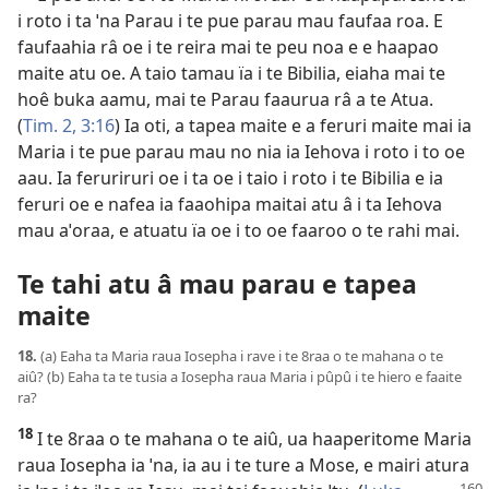
i roto i ta ˈna Parau i te pue parau mau faufaa roa. E
faufaahia râ oe i te reira mai te peu noa e e haapao
maite atu oe. A taio tamau ïa i te Bibilia, eiaha mai te
hoê buka aamu, mai te Parau faaurua râ a te Atua.
(
Tim. 2, 3:16
) Ia oti, a tapea maite e a feruri maite mai ia
Maria i te pue parau mau no nia ia Iehova i roto i to oe
aau. Ia feruriruri oe i ta oe i taio i roto i te Bibilia e ia
feruri oe e nafea ia faaohipa maitai atu â i ta Iehova
mau aˈoraa, e atuatu ïa oe i to oe faaroo o te rahi mai.
Te tahi atu â mau parau e tapea
maite
18.
(a) Eaha ta Maria raua Iosepha i rave i te 8raa o te mahana o te
aiû? (b) Eaha ta te tusia a Iosepha raua Maria i pûpû i te hiero e faaite
ra?
18
I te 8raa o te mahana o te aiû, ua haaperitome Maria
raua Iosepha ia ˈna, ia au i te ture a Mose, e mairi atura