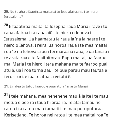
20.
No te aha e faaotiraa maitai ai to Iesu afairaahia i te hiero i
Ierusalema?
20
E faaotiraa maitai ta Iosepha raua Maria i rave i to
raua afairaa i ta raua aiû i te hiero o Iehova i
Ierusalema! Ua haamatau ïa raua ia ˈna ia haere i te
hiero o Iehova. I reira, ua horoa raua i te mea maitai
roa ˈˈe na Iehova ia au i tei maraa ia raua, e ua fanaˈo i
te aratairaa e te faaitoitoraa. Papu maitai, ua faarue
mai Maria i te hiero i tera mahana ma te faaroo puai
atu â, ua î roa to ˈna aau i te pue parau mau faufaa e
feruriruri, e faaite atoa ia vetahi ê.
21.
E nafea to tatou faaroo e puai atu â ˈi mai to Maria?
21
I teie mahana, mea nehenehe mau â ia ite i te mau
metua e pee ra i taua hiˈoraa ra. Te afai tamau nei
ratou i ta ratou mau tamarii i te mau putuputuraa
Kerisetiano. Te horoa nei ratou i te mea maitai roa ˈˈe