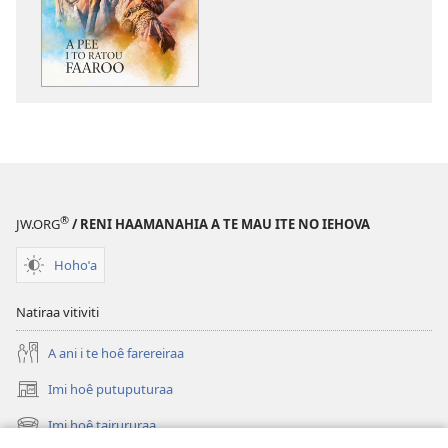
mai
i
te
mau
papai
A
pee
i
to
®
JW.ORG
/ RENI HAAMANAHIA A TE MAU ITE NO IEHOVA
ratou
faaroo
Hohoˈa
Natiraa vitiviti
A ani i te hoê farereiraa
Imi hoê putuputuraa
(opens
new
Imi hoê tairururaa
(opens
window)