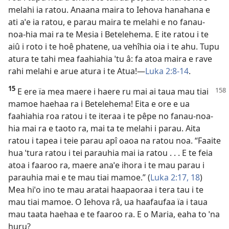
melahi ia ratou. Anaana maira to Iehova hanahana e
ati aˈe ia ratou, e parau maira te melahi e no fanau-
noa-hia mai ra te Mesia i Betelehema. E ite ratou i te
aiû i roto i te hoê phatene, ua vehîhia oia i te ahu. Tupu
atura te tahi mea faahiahia ˈtu â: fa atoa maira e rave
rahi melahi e arue atura i te Atua!—
Luka 2:8-14
.
15
E ere ïa mea maere i haere ru mai ai taua mau tiai
mamoe haehaa ra i Betelehema! Eita e ore e ua
faahiahia roa ratou i te iteraa i te pêpe no fanau-noa-
hia mai ra e taoto ra, mai ta te melahi i parau. Aita
ratou i tapea i teie parau apî oaoa na ratou noa. “Faaite
hua ˈtura ratou i tei parauhia mai ia ratou . . . E te feia
atoa i faaroo ra, maere anaˈe ihora i te mau parau i
parauhia mai e te mau tiai mamoe.” (
Luka 2:17, 18
)
Mea hiˈo ino te mau aratai haapaoraa i tera tau i te
mau tiai mamoe. O Iehova râ, ua haafaufaa ïa i taua
mau taata haehaa e te faaroo ra. E o Maria, eaha to ˈna
huru?