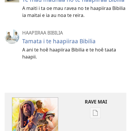
A maiti i ta oe mau ravea no te haapiiraa Bibilia
ia maitai e ia au noa te reira.
HAAPIIRAA BIBILIA
Tamata i te haapiiraa Bibilia
A ani te hoê haapiiraa Bibilia e te hoê taata
haapii.
RAVE MAI
No
te
rave