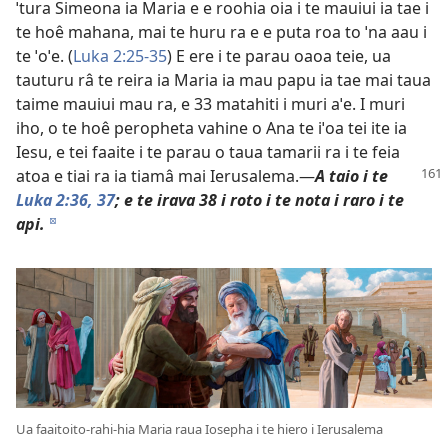
ˈtura Simeona ia Maria e e roohia oia i te mauiui ia tae i
te hoê mahana, mai te huru ra e e puta roa to ˈna aau i
te ˈoˈe. (
Luka 2:25-35
) E ere i te parau oaoa teie, ua
tauturu râ te reira ia Maria ia mau papu ia tae mai taua
taime mauiui mau ra, e 33 matahiti i muri aˈe. I muri
iho, o te hoê peropheta vahine o Ana te iˈoa tei ite ia
Iesu, e tei faaite i te parau o taua tamarii ra i te feia
atoa e tiai ra ia tiamâ mai Ierusalema.—
A taio
i te
Luka 2:36, 37
; e te irava 38 i roto i te nota i raro i te
api.
d
Ua faaitoito-rahi-hia Maria raua Iosepha i te hiero i Ierusalema