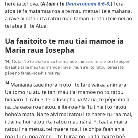
here ia Iehova.
(
A taio i te
Deuteronomi 6:6-8
.
)
Tera
atoa te fa matamua roa a te mau metua i teie mahana,
a rave ai ratou i ta ratou mau tamarii i roto i teie nei ao
tei atea ê i te Atua.
Ua faaitoito te mau tiai mamoe ia
Maria raua Iosepha
14, 15.
(a) No te aha te mau tiai mamoe i hinaaro ru ai e ite i te pêpe?
(b) Eaha ta te mau tiai mamoe i rave i muri aˈe i to ratou iteraa i te
pêpe no fanau-noa-hia mai ra?
14
Maniania taue ihora i roto i te fare vairaa animara.
Ua tomo ru atu te tahi mau tiai mamoe no to ratou
hinaaro iti rahi e ite ia Iosepha, ia Maria, te pêpe iho â
râ. Ua oaoa roa ratou, e ite-roa-hia ˈtu i nia i to ratou
hohoˈa mata. Na te aivi mai ratou i te haere-ru-raa mai,
i tiai na hoi ratou i ta ratou mau nǎnǎ.
Faatia maira
c
ratou i na metua, tei maere roa, i te ohipa faahiahia
roa i tupu noa aˈenei. I te tuiraa po, ua fa mai te hoê