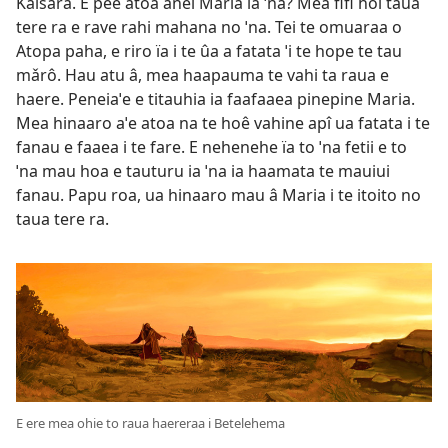
Kaisara. E pee atoa anei Maria ia ˈna? Mea fifi hoi taua
tere ra e rave rahi mahana no ˈna. Tei te omuaraa o
Atopa paha, e riro ïa i te ûa a fatata ˈi te hope te tau
mǎrô. Hau atu â, mea haapauma te vahi ta raua e
haere. Peneiaˈe e titauhia ia faafaaea pinepine Maria.
Mea hinaaro aˈe atoa na te hoê vahine apî ua fatata i te
fanau e faaea i te fare. E nehenehe ïa to ˈna fetii e to
ˈna mau hoa e tauturu ia ˈna ia haamata te mauiui
fanau. Papu roa, ua hinaaro mau â Maria i te itoito no
taua tere ra.
E ere mea ohie to raua haereraa i Betelehema