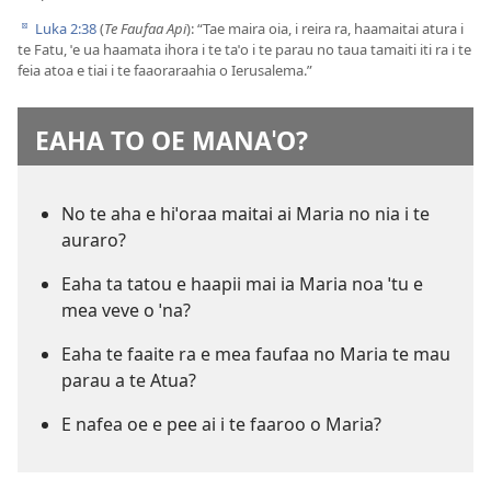
Luka 2:38
(
Te Faufaa Api
): “Tae maira oia, i reira ra, haamaitai atura i
d
te Fatu, ˈe ua haamata ihora i te taˈo i te parau no taua tamaiti iti ra i te
feia atoa e tiai i te faaoraraahia o Ierusalema.”
EAHA TO OE MANAˈO?
No te aha e hiˈoraa maitai ai Maria no nia i te
auraro?
Eaha ta tatou e haapii mai ia Maria noa ˈtu e
mea veve o ˈna?
Eaha te faaite ra e mea faufaa no Maria te mau
parau a te Atua?
E nafea oe e pee ai i te faaroo o Maria?