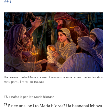
11:1
.
Ua faaroo maitai Maria i te mau tiai mamoe e ua tapea maite i ta ratou
mau parau i roto i to ˈna aau
17.
E nafea ia pee i to Maria hiˈoraa?
17
E pee anei oe i to Maria hiˈoraa? Ua haapapai Iehova