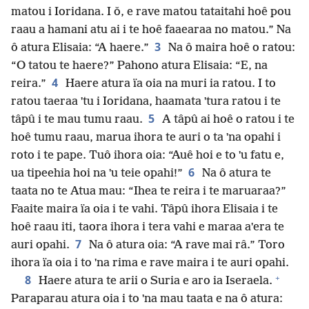
matou i Ioridana. I ǒ, e rave matou tataitahi hoê pou
raau a hamani atu ai i te hoê faaearaa no matou.” Na
3
ô atura Elisaia: “A haere.”
Na ô maira hoê o ratou:
“O tatou te haere?” Pahono atura Elisaia: “E, na
4
reira.”
Haere atura ïa oia na muri ia ratou. I to
ratou taeraa ˈtu i Ioridana, haamata ˈtura ratou i te
5
tâpû i te mau tumu raau.
A tâpû ai hoê o ratou i te
hoê tumu raau, marua ihora te auri o ta ˈna opahi i
roto i te pape. Tuô ihora oia: “Auê hoi e to ˈu fatu e,
6
ua tipeehia hoi na ˈu teie opahi!”
Na ô atura te
taata no te Atua mau: “Ihea te reira i te maruaraa?”
Faaite maira ïa oia i te vahi. Tâpû ihora Elisaia i te
hoê raau iti, taora ihora i tera vahi e maraa aˈera te
7
auri opahi.
Na ô atura oia: “A rave mai râ.” Toro
ihora ïa oia i to ˈna rima e rave maira i te auri opahi.
+
8
Haere atura te arii o Suria e aro ia Iseraela.
Paraparau atura oia i to ˈna mau taata e na ô atura: