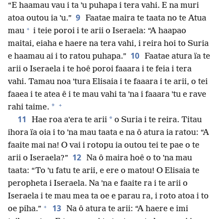
“E haamau vau i ta ˈu puhapa i tera vahi. E na muri
9
atoa outou ia ˈu.”
Faatae maira te taata no te Atua
+
mau
i teie poroi i te arii o Iseraela: “A haapao
maitai, eiaha e haere na tera vahi, i reira hoi to Suria
10
e haamau ai i to ratou puhapa.”
Faatae atura ïa te
arii o Iseraela i te hoê poroi faaara i te feia i tera
vahi. Tamau noa ˈtura Elisaia i te faaara i te arii, o tei
faaea i te atea ê i te mau vahi ta ˈna i faaara ˈtu e rave
+
*
rahi taime.
11
*
Hae roa aˈera te arii
o Suria i te reira. Titau
ihora ïa oia i to ˈna mau taata e na ô atura ia ratou: “A
faaite mai na! O vai i rotopu ia outou tei te pae o te
12
arii o Iseraela?”
Na ô maira hoê o to ˈna mau
taata: “To ˈu fatu te arii, e ere o matou! O Elisaia te
peropheta i Iseraela. Na ˈna e faaite ra i te arii o
Iseraela i te mau mea ta oe e parau ra, i roto atoa i to
+
13
oe piha.”
Na ô atura te arii: “A haere e imi