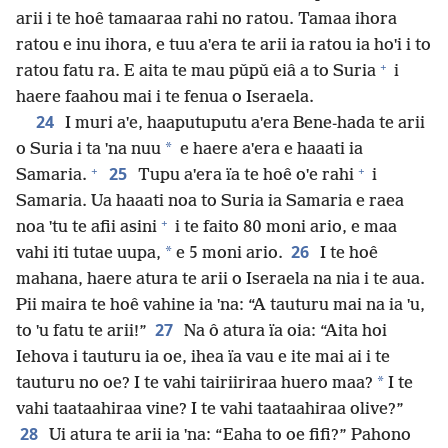
arii i te hoê tamaaraa rahi no ratou. Tamaa ihora
ratou e inu ihora, e tuu aˈera te arii ia ratou ia hoˈi i to
+
ratou fatu ra. E aita te mau pǔpǔ eiâ a to Suria
i
haere faahou mai i te fenua o Iseraela.
24
I muri aˈe, haaputuputu aˈera Bene-hada te arii
*
o Suria i ta ˈna nuu
e haere aˈera e haaati ia
+
+
25
Samaria.
Tupu aˈera ïa te hoê oˈe rahi
i
Samaria. Ua haaati noa to Suria ia Samaria e raea
+
noa ˈtu te afii asini
i te faito 80 moni ario, e maa
26
*
vahi iti tutae uupa,
e 5 moni ario.
I te hoê
mahana, haere atura te arii o Iseraela na nia i te aua.
Pii maira te hoê vahine ia ˈna: “A tauturu mai na ia ˈu,
27
to ˈu fatu te arii!”
Na ô atura ïa oia: “Aita hoi
Iehova i tauturu ia oe, ihea ïa vau e ite mai ai i te
*
tauturu no oe? I te vahi tairiiriraa huero maa?
I te
vahi taataahiraa vine? I te vahi taataahiraa olive?”
28
Ui atura te arii ia ˈna: “Eaha to oe fifi?” Pahono