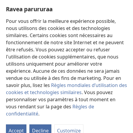
(opens
window)
new
Ravea parururaa
Eaha te mea apî
window)
Video
Pour vous offrir la meilleure expérience possible,
nous utilisons des cookies et des technologies
Maimiraa
similaires. Certains cookies sont nécessaires au
fonctionnement de notre site Internet et ne peuvent
Te mau ô
(opens
être refusés. Vous pouvez accepter ou refuser
new
l'utilisation de cookies supplémentaires, que nous
window)
VAIRAA PAPAI NATIRARA Watchtower
utilisons uniquement pour améliorer votre
(opens
expérience. Aucune de ces données ne sera jamais
new
®
JW Hub
window)
vendue ou utilisée à des fins de marketing. Pour en
(opens
new
savoir plus, lisez les
Règles mondiales d’utilisation des
window)
cookies et technologies similaires
. Vous pouvez
personnaliser vos paramètres à tout moment en
vous rendant sur la page des
Règles de
Copyright
© 2026 Watch Tower Bible and Tract Society of Pennsylvania.
PARAU NO TE FAAOHIPARAA
|
EITA E PUHARAHIA
|
RAVEA
confidentialité
.
Fa
PARURURAA
i
Accept
Decline
Customize
te