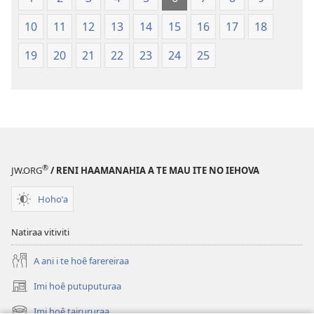
te
Bibilia,
ao
Huriraa
10
11
12
13
14
15
16
17
18
apî
o
te
19
20
21
22
23
24
25
ao
apî
®
JW.ORG
/ RENI HAAMANAHIA A TE MAU ITE NO IEHOVA
Hohoˈa
Natiraa vitiviti
A ani i te hoê farereiraa
Imi hoê putuputuraa
(opens
new
Imi hoê tairururaa