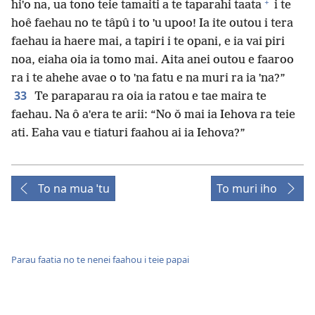
+
hiˈo na, ua tono teie tamaiti a te taparahi taata
i te
hoê faehau no te tâpû i to ˈu upoo! Ia ite outou i tera
faehau ia haere mai, a tapiri i te opani, e ia vai piri
noa, eiaha oia ia tomo mai. Aita anei outou e faaroo
ra i te ahehe avae o to ˈna fatu e na muri ra ia ˈna?”
33
Te paraparau ra oia ia ratou e tae maira te
faehau. Na ô aˈera te arii: “No ǒ mai ia Iehova ra teie
ati. Eaha vau e tiaturi faahou ai ia Iehova?”
To na mua ˈtu
To muri iho
Parau faatia no te nenei faahou i teie papai