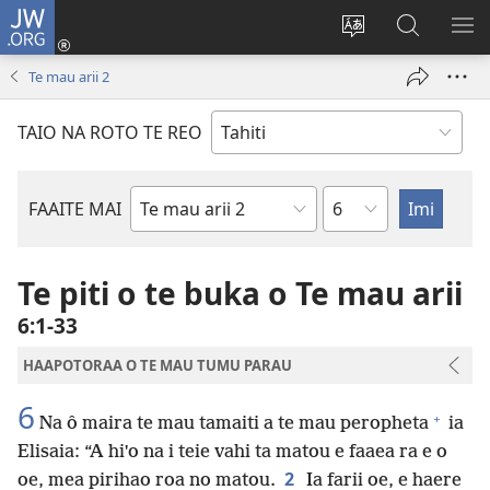
JW.ORG
Nati
(opens
Taui
Maimiraa
FAA
new
i
i
MA
Te mau arii 2
window)
te
nia
TE
reo
JW.ORG
TA
TAIO NA ROTO TE REO
o
AR
te
reni
Pene
FAAITE MAI
Buka
o
te
Te piti o te buka o Te mau arii
Bibilia
6:1-33
HAAPOTORAA O TE MAU TUMU PARAU
6
+
Na ô maira te mau tamaiti a te mau peropheta
ia
Elisaia: “A hiˈo na i teie vahi ta matou e faaea ra e o
2
oe, mea pirihao roa no matou.
Ia farii oe, e haere