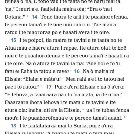
teihea o ˈna. E tono vau i te taata no te haru mai ia
ˈna.” I muri aˈe, faaitehia maira oia: “Era o ˈna i
+
14
Dotana.”
Tono ihora te arii i te puaahorofenua,
te pereoo tamaˈi e te hoê nuu rahi i ǒ. Tae maira
ratou i te maororaa po e haaati aˈera i te oire.
15
I te poipoi, tia maira te tavini a te taata no te
Atua mau e haere atura i rapae. Ite atura oia i te hoê
nuu e te puaahorofenua e te pereoo tamaˈi e haaati ra
i te oire. Na ô atura te tavini ia ˈna: “Auê hoi e to ˈu
16
fatu e! Eaha ta tatou e rave?”
Na ô maira râ
+
Elisaia: “Eiaha e mǎtaˈu!
Mea rahi aˈe i to tatou nei
+
17
pae i to ratou.”
Pure aˈera Elisaia e na ô aˈera:
+
“E Iehova, a faaaraara na i to ˈna mata, ia ite o ˈna.”
Faaaraara ihora Iehova i te mata o te tavini e ite
+
atura oia: inaha, ati aˈe ia Elisaia,
ua î te tuhaa fenua
+
mouˈa i te puaahorofenua e te pereoo tamaˈi auahi.
18
I te faafatataraa mai to Suria, pure aˈera
Elisaia ia Iehova: “A haapo i te mata o tera mau