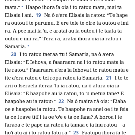
+
taata.”
Haapo ihora ïa oia i to ratou mata, mai ta
19
Elisaia i ani.
Na ô aˈera Elisaia ia ratou: “Te hape
ra outou i te purumu. E ere teie te oire ta outou e imi
ra. A pee mai ia ˈu, e aratai au ia outou i te taata ta
outou e imi ra.” Tera râ, aratai ihora oia ia ratou i
+
Samaria.
20
I to ratou taeraa ˈtu i Samaria, na ô aˈera
Elisaia: “E Iehova, a faaaraara na i to ratou mata ia
ite ratou.” Faaaraara aˈera ïa Iehova i to ratou mata e
21
ite aˈera ratou e tei ropu ratou ia Samaria.
I to te
arii o Iseraela iteraa ˈtu ia ratou, na ô atura oia ia
Elisaia: “E haapohe au ia ratou, to ˈu metua tane? E
22
haapohe au ia ratou?”
Na ô maira râ oia: “Eiaha
oe e haapohe ia ratou. Te haapohe ra anei oe i te feia
ta oe i rave tîtî i ta oe ˈoˈe e ta oe fana? A horoa i te
+
faraoa e te pape na ratou ia tamaa e ia inu ratou
a
23
hoˈi atu ai i to ratou fatu ra.”
Faatupu ihora ïa te