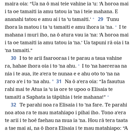
maira oia: “Ua na ô mai teie vahine ia ˈu: ‘A horoa mai
i ta oe tamaiti ia amu tatou ia ˈna i teie mahana. E
+
29
ananahi tatou e amu ai i ta ˈu tamaiti.’
Tunu
+
ihora ïa matou i ta ˈu tamaiti e amu ihora ia ˈna.
I te
mahana i muri iho, na ô atura vau ia ˈna: ‘A horoa mai
i ta oe tamaiti ia amu tatou ia ˈna.’ Ua tapuni râ oia i ta
ˈna tamaiti.”
30
I to te arii faarooraa i te parau a taua vahine
+
ra, hahae ihora oia i to ˈna ahu.
I to ˈna haereraa na
nia i te aua, ite aˈera te nunaa e e ahu oto to ˈna na
31
*
raro aˈe i to ˈna ahu.
Na ô aˈera oia: “Ia faautua
rahi mai te Atua ia ˈu ia ore te upoo o Elisaia te
+
tamaiti a Saphata ia tâpûhia i teie mahana!”
32
Te parahi noa ra Elisaia i to ˈna fare. Te parahi
noa atoa ra te mau matahiapo i pihai iho. Tono aˈera
te arii i te hoê faehau na mua ia ˈna. Hou râ tera taata
a tae mai ai, na ô ihora Elisaia i te mau matahiapo: “A