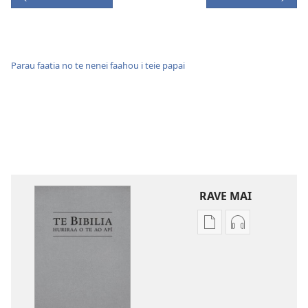
Parau faatia no te nenei faahou i teie papai
RAVE MAI
No
No
te
te
rave
rave
mai
mai
i
i