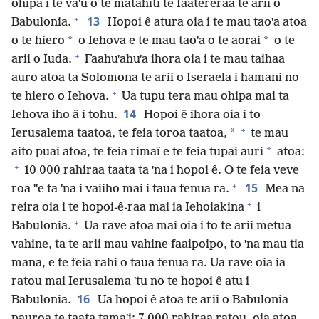
ohipa i te vaˈu o te matahiti te faatereraa te arii o
+
13
Babulonia.
Hopoi ê atura oia i te mau taoˈa atoa
*
*
o te hiero
o Iehova e te mau taoˈa o te aorai
o te
+
arii o Iuda.
Faahuˈahuˈa ihora oia i te mau taihaa
auro atoa ta Solomona te arii o Iseraela i hamani no
+
te hiero o Iehova.
Ua tupu tera mau ohipa mai ta
14
Iehova iho â i tohu.
Hopoi ê ihora oia i to
+
*
Ierusalema taatoa, te feia toroa taatoa,
te mau
*
aito puai atoa, te feia rimaî e te feia tupai auri
atoa:
+
10 000 rahiraa taata ta ˈna i hopoi ê. O te feia veve
+
15
roa ˈˈe ta ˈna i vaiiho mai i taua fenua ra.
Mea na
+
reira oia i te hopoi-ê-raa mai ia Iehoiakina
i
+
Babulonia.
Ua rave atoa mai oia i to te arii metua
vahine, ta te arii mau vahine faaipoipo, to ˈna mau tia
mana, e te feia rahi o taua fenua ra. Ua rave oia ia
ratou mai Ierusalema ˈtu no te hopoi ê atu i
16
Babulonia.
Ua hopoi ê atoa te arii o Babulonia
pauroa te taata tamaˈi: 7 000 rahiraa ratou, oia atoa