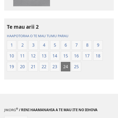
te
te
mau
mau
papai
haruharuraa
Te
mea
Te mau arii 2
Bibilia,
faaroo
Huriraa
noa
HAAPOTORAA O TE MAU TUMU PARAU
o
Te
1
2
3
4
5
6
7
8
9
te
Bibilia,
ao
Huriraa
10
11
12
13
14
15
16
17
18
apî
o
te
19
20
21
22
23
24
25
ao
apî
®
JW.ORG
/ RENI HAAMANAHIA A TE MAU ITE NO IEHOVA