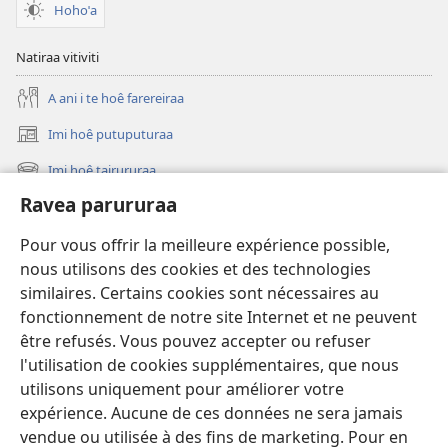
Hohoˈa
Natiraa vitiviti
A ani i te hoê farereiraa
Imi hoê putuputuraa
(opens
new
Imi hoê tairururaa
(opens
window)
new
Ravea parururaa
Eaha te mea apî
window)
Video
Pour vous offrir la meilleure expérience possible,
nous utilisons des cookies et des technologies
Maimiraa
similaires. Certains cookies sont nécessaires au
fonctionnement de notre site Internet et ne peuvent
Te mau ô
(opens
être refusés. Vous pouvez accepter ou refuser
new
l'utilisation de cookies supplémentaires, que nous
window)
VAIRAA PAPAI NATIRARA Watchtower
utilisons uniquement pour améliorer votre
(opens
expérience. Aucune de ces données ne sera jamais
new
®
JW Hub
window)
vendue ou utilisée à des fins de marketing. Pour en
(opens