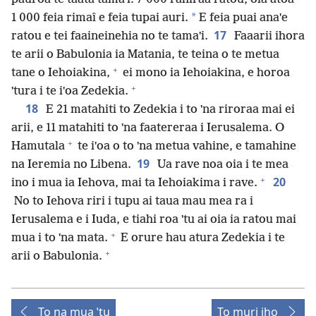
*
1 000 feia rimaî e feia tupai auri.
E feia puai anaˈe
17
ratou e tei faaineinehia no te tamaˈi.
Faaarii ihora
te arii o Babulonia ia Matania, te teina o te metua
+
tane o Iehoiakina,
ei mono ia Iehoiakina, e horoa
+
ˈtura i te iˈoa Zedekia.
18
E 21 matahiti to Zedekia i to ˈna riroraa mai ei
arii, e 11 matahiti to ˈna faatereraa i Ierusalema. O
+
Hamutala
te iˈoa o to ˈna metua vahine, e tamahine
19
na Ieremia no Libena.
Ua rave noa oia i te mea
+
20
ino i mua ia Iehova, mai ta Iehoiakima i rave.
No to Iehova riri i tupu ai taua mau mea ra i
Ierusalema e i Iuda, e tiahi roa ˈtu ai oia ia ratou mai
+
mua i to ˈna mata.
E orure hau atura Zedekia i te
+
arii o Babulonia.
To na mua ˈtu
To muri iho