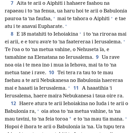
7
Aita te arii o Aiphiti i hahaere faahou na
rapaeau i to ˈna fenua, ua haru hoi te arii o Babulonia
+
+
pauroa ta ˈna faufaa,
mai te tahora o Aiphiti
e tae
+
atu i te anavai Eupharate.
+
8
E 18 matahiti to Iehoiakina
i to ˈna riroraa mai
+
ei arii, e e toru avaˈe to ˈna faatereraa i Ierusalema.
Te iˈoa o to ˈna metua vahine, o Nehuseta ïa, e
9
tamahine na Elenatana no Ierusalema.
Ua rave
noa oia i te mea ino i mua ia Iehova, mai ta to ˈna
10
metua tane i rave.
Tei tera ra tau to te mau
faehau a te arii Nebukanesa no Babulonia haereraa
+
11
mai e haaati ia Ierusalema.
A haaatihia ˈi
Ierusalema, haere maira Nebukanesa i taua oire ra.
12
Haere atura te arii Iehoiakina no Iuda i te arii o
+
Babulonia ra,
oia atoa to ˈna metua vahine, ta ˈna
+
*
mau tavini, to ˈna feia toroa
e to ˈna mau tia mana.
Hopoi ê ihora te arii o Babulonia ia ˈna. Ua tupu tera