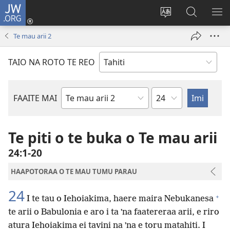
JW.ORG
Nati
(opens
Taui
Maimiraa
FAA
new
i
i
MA
Te mau arii 2
window)
te
nia
TE
reo
JW.ORG
TA
TAIO NA ROTO TE REO
o
AR
te
reni
Pene
FAAITE MAI
Buka
o
te
Te piti o te buka o Te mau arii
Bibilia
24:1-20
HAAPOTORAA O TE MAU TUMU PARAU
24
+
I te tau o Iehoiakima, haere maira Nebukanesa
te arii o Babulonia e aro i ta ˈna faatereraa arii, e riro
atura Iehoiakima ei tavini na ˈna e toru matahiti. I