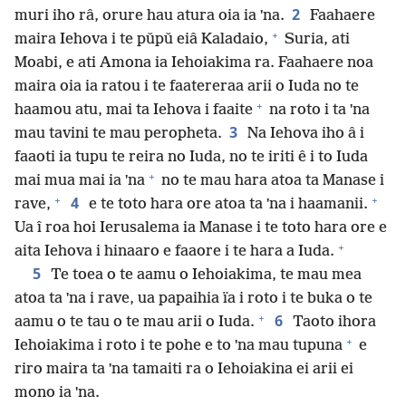
2
muri iho râ, orure hau atura oia ia ˈna.
Faahaere
+
maira Iehova i te pǔpǔ eiâ Kaladaio,
Suria, ati
Moabi, e ati Amona ia Iehoiakima ra. Faahaere noa
maira oia ia ratou i te faatereraa arii o Iuda no te
+
haamou atu, mai ta Iehova i faaite
na roto i ta ˈna
3
mau tavini te mau peropheta.
Na Iehova iho â i
faaoti ia tupu te reira no Iuda, no te iriti ê i to Iuda
+
mai mua mai ia ˈna
no te mau hara atoa ta Manase i
+
+
4
rave,
e te toto hara ore atoa ta ˈna i haamanii.
Ua î roa hoi Ierusalema ia Manase i te toto hara ore e
+
aita Iehova i hinaaro e faaore i te hara a Iuda.
5
Te toea o te aamu o Iehoiakima, te mau mea
atoa ta ˈna i rave, ua papaihia ïa i roto i te buka o te
+
6
aamu o te tau o te mau arii o Iuda.
Taoto ihora
+
Iehoiakima i roto i te pohe e to ˈna mau tupuna
e
riro maira ta ˈna tamaiti ra o Iehoiakina ei arii ei
mono ia ˈna.