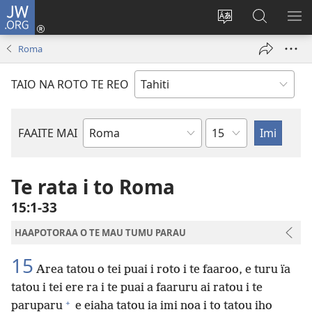
JW.ORG
Nati
(opens
Taui
Maimiraa
FAA
new
i
i
MA
Roma
window)
te
nia
TE
reo
JW.ORG
TA
TAIO NA ROTO TE REO
o
AR
te
reni
Pene
FAAITE MAI
Buka
o
te
Te rata i to Roma
Bibilia
15:1-33
HAAPOTORAA O TE MAU TUMU PARAU
15
Area tatou o tei puai i roto i te faaroo, e turu ïa
tatou i tei ere ra i te puai a faaruru ai ratou i te
+
paruparu
e eiaha tatou ia imi noa i to tatou iho