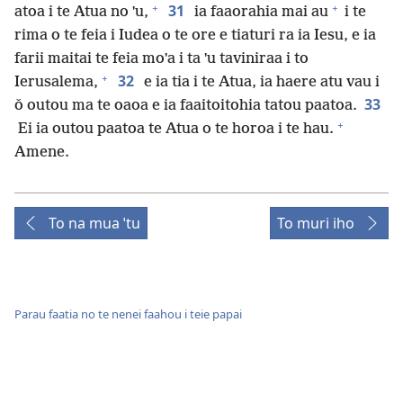
+
+
31
atoa i te Atua no ˈu,
ia faaorahia mai au
i te
rima o te feia i Iudea o te ore e tiaturi ra ia Iesu, e ia
farii maitai te feia moˈa i ta ˈu taviniraa i to
+
32
Ierusalema,
e ia tia i te Atua, ia haere atu vau i
33
ǒ outou ma te oaoa e ia faaitoitohia tatou paatoa.
+
Ei ia outou paatoa te Atua o te horoa i te hau.
Amene.
To na mua ˈtu
To muri iho
Parau faatia no te nenei faahou i teie papai