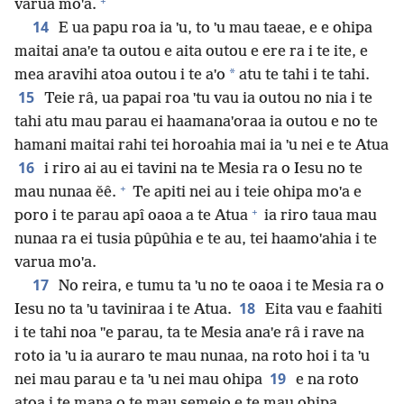
+
varua moˈa.
14
E ua papu roa ia ˈu, to ˈu mau taeae, e e ohipa
maitai anaˈe ta outou e aita outou e ere ra i te ite, e
*
mea aravihi atoa outou i te aˈo
atu te tahi i te tahi.
15
Teie râ, ua papai roa ˈtu vau ia outou no nia i te
tahi atu mau parau ei haamanaˈoraa ia outou e no te
hamani maitai rahi tei horoahia mai ia ˈu nei e te Atua
16
i riro ai au ei tavini na te Mesia ra o Iesu no te
+
mau nunaa ěê.
Te apiti nei au i teie ohipa moˈa e
+
poro i te parau apî oaoa a te Atua
ia riro taua mau
nunaa ra ei tusia pûpûhia e te au, tei haamoˈahia i te
varua moˈa.
17
No reira, e tumu ta ˈu no te oaoa i te Mesia ra o
18
Iesu no ta ˈu taviniraa i te Atua.
Eita vau e faahiti
i te tahi noa ˈˈe parau, ta te Mesia anaˈe râ i rave na
roto ia ˈu ia auraro te mau nunaa, na roto hoi i ta ˈu
19
nei mau parau e ta ˈu nei mau ohipa
e na roto
atoa i te mana o te mau semeio e te mau ohipa