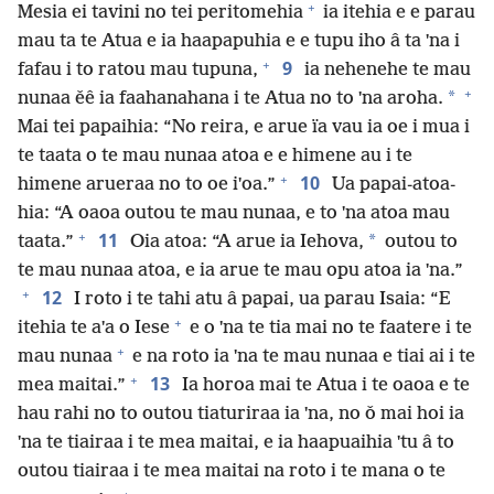
+
Mesia ei tavini no tei peritomehia
ia itehia e e parau
mau ta te Atua e ia haapapuhia e e tupu iho â ta ˈna i
+
9
fafau i to ratou mau tupuna,
ia nehenehe te mau
+
*
nunaa ěê ia faahanahana i te Atua no to ˈna aroha.
Mai tei papaihia: “No reira, e arue ïa vau ia oe i mua i
te taata o te mau nunaa atoa e e himene au i te
+
10
himene arueraa no to oe iˈoa.”
Ua papai-atoa-
hia: “A oaoa outou te mau nunaa, e to ˈna atoa mau
+
11
*
taata.”
Oia atoa: “A arue ia Iehova,
outou to
te mau nunaa atoa, e ia arue te mau opu atoa ia ˈna.”
+
12
I roto i te tahi atu â papai, ua parau Isaia: “E
+
itehia te aˈa o Iese
e o ˈna te tia mai no te faatere i te
+
mau nunaa
e na roto ia ˈna te mau nunaa e tiai ai i te
+
13
mea maitai.”
Ia horoa mai te Atua i te oaoa e te
hau rahi no to outou tiaturiraa ia ˈna, no ǒ mai hoi ia
ˈna te tiairaa i te mea maitai, e ia haapuaihia ˈtu â to
outou tiairaa i te mea maitai na roto i te mana o te