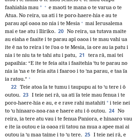
+
*
faahiahia mau
e maoti te mana o te varua o te
Atua. No reira, ua ati i te poro-haere-hia e au te
+
parau apî oaoa no nia i te Mesia
mai Ierusalema
20
mai e tae atu i Iliriko.
No reira, ua tutava maite
au eiaha e faaite i te parau apî oaoa i te mau vahi ua
ite ê na to reira i te iˈoa o te Mesia, ia ore au ia patu i
21
nia i te niu ta te tahi atu i patu,
tera râ, mai tei
papaihia: “E ite te feia aita i faaitehia ˈtu te parau no
nia ia ˈna e te feia aita i faaroo i to ˈna parau, e taa ïa
+
ia ratou.”
22
Teie atoa ïa te tumu i taupupu ai to ˈu tere i ǒ
23
outou.
I teie nei râ, ua ati ïa teie mau fenua i te
*
poro-haere-hia e au, e e rave rahi matahiti
i teie nei
24
to ˈu hinaaro-noa-raa e haere atu i ǒ outou.
No
reira, ia tere atu vau i te fenua Paniora, e hinaaro vau
e ite ia outou e ia oaoa rii tatou na mua a apee mai ai
25
outou ia ˈu maa taime i to ˈu tere.
I teie nei râ, e