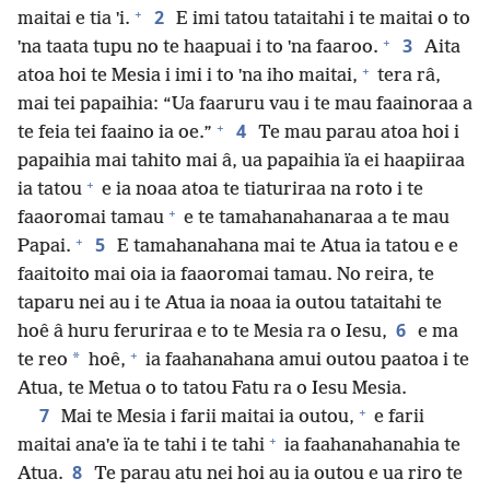
+
2
maitai e tia ˈi.
E imi tatou tataitahi i te maitai o to
+
3
ˈna taata tupu no te haapuai i to ˈna faaroo.
Aita
+
atoa hoi te Mesia i imi i to ˈna iho maitai,
tera râ,
mai tei papaihia: “Ua faaruru vau i te mau faainoraa a
+
4
te feia tei faaino ia oe.”
Te mau parau atoa hoi i
papaihia mai tahito mai â, ua papaihia ïa ei haapiiraa
+
ia tatou
e ia noaa atoa te tiaturiraa na roto i te
+
faaoromai tamau
e te tamahanahanaraa a te mau
+
5
Papai.
E tamahanahana mai te Atua ia tatou e e
faaitoito mai oia ia faaoromai tamau. No reira, te
taparu nei au i te Atua ia noaa ia outou tataitahi te
6
hoê â huru feruriraa e to te Mesia ra o Iesu,
e ma
+
*
te reo
hoê,
ia faahanahana amui outou paatoa i te
Atua, te Metua o to tatou Fatu ra o Iesu Mesia.
+
7
Mai te Mesia i farii maitai ia outou,
e farii
+
maitai anaˈe ïa te tahi i te tahi
ia faahanahanahia te
8
Atua.
Te parau atu nei hoi au ia outou e ua riro te