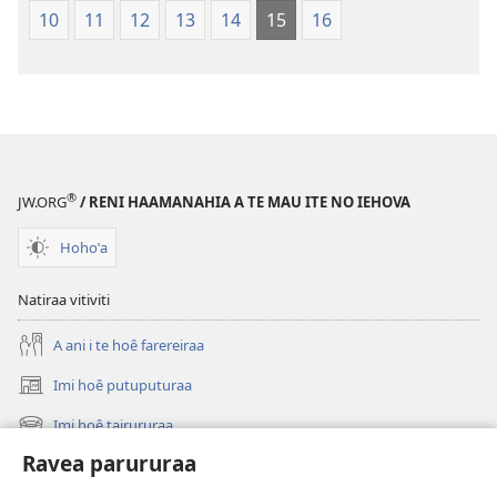
ao
Huriraa
10
11
12
13
14
15
16
apî
o
te
ao
apî
®
JW.ORG
/ RENI HAAMANAHIA A TE MAU ITE NO IEHOVA
Hohoˈa
Natiraa vitiviti
A ani i te hoê farereiraa
Imi hoê putuputuraa
(opens
new
Imi hoê tairururaa
(opens
window)
new
Ravea parururaa
Eaha te mea apî
window)