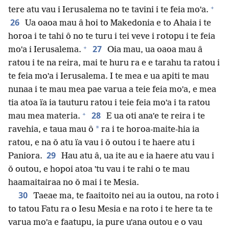
+
tere atu vau i Ierusalema no te tavini i te feia moˈa.
26
Ua oaoa mau â hoi to Makedonia e to Ahaia i te
horoa i te tahi ô no te turu i tei veve i rotopu i te feia
+
27
moˈa i Ierusalema.
Oia mau, ua oaoa mau â
ratou i te na reira, mai te huru ra e e tarahu ta ratou i
te feia moˈa i Ierusalema. I te mea e ua apiti te mau
nunaa i te mau mea pae varua a teie feia moˈa, e mea
tia atoa ïa ia tauturu ratou i teie feia moˈa i ta ratou
+
28
mau mea materia.
E ua oti anaˈe te reira i te
*
ravehia, e taua mau ô
ra i te horoa-maite-hia ia
ratou, e na ǒ atu ïa vau i ǒ outou i te haere atu i
29
Paniora.
Hau atu â, ua ite au e ia haere atu vau i
ǒ outou, e hopoi atoa ˈtu vau i te rahi o te mau
haamaitairaa no ǒ mai i te Mesia.
30
Taeae ma, te faaitoito nei au ia outou, na roto i
to tatou Fatu ra o Iesu Mesia e na roto i te here ta te
varua moˈa e faatupu, ia pure uˈana outou e o vau