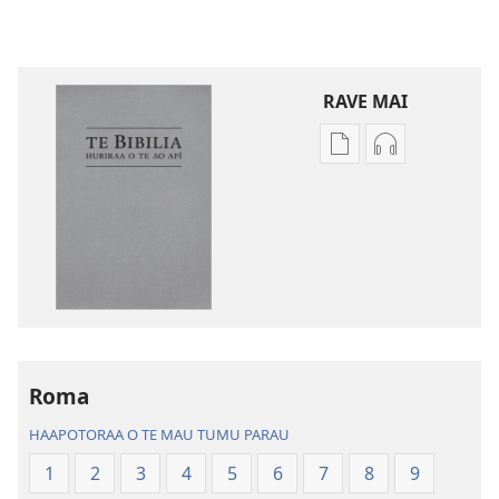
RAVE MAI
No
No
te
te
rave
rave
mai
mai
i
i
te
te
mau
mau
papai
haruharuraa
Te
mea
Roma
Bibilia,
faaroo
Huriraa
noa
HAAPOTORAA O TE MAU TUMU PARAU
o
Te
1
2
3
4
5
6
7
8
9
te
Bibilia,