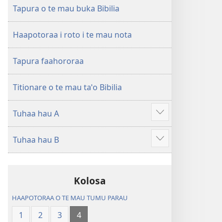
ao
Huriraa
Tapura o te mau buka Bibilia
apî
o
te
Haapotoraa i roto i te mau nota
ao
apî
Tapura faahororaa
Titionare o te mau taˈo Bibilia
Tuhaa hau A
Hi
ˈo
Tuhaa hau B
hau
Hi
atu
ˈo
â
hau
Kolosa
atu
â
HAAPOTORAA O TE MAU TUMU PARAU
1
2
3
4