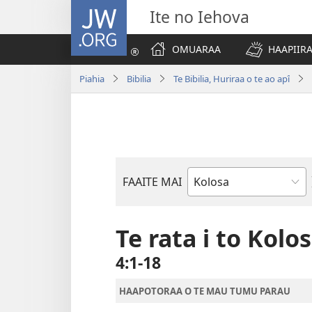
JW.ORG
Ite no Iehova
OMUARAA
HAAPIIRA
Piahia
Bibilia
Te Bibilia, Huriraa o te ao apî
FAAITE MAI
Buka
o
te
Te rata i to Kolo
Bibilia
4:1-18
HAAPOTORAA O TE MAU TUMU PARAU