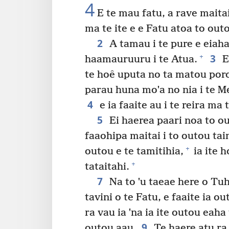
4
E te mau fatu, a rave maitai
ma te ite e e Fatu atoa to outou
2
A tamau i te pure e eiaha
3
+
haamauruuru i te Atua.
E
te hoê uputa no ta matou poro
parau huna moˈa no nia i te Mes
4
e ia faaite au i te reira ma
5
Ei haerea paari noa to out
faaohipa maitai i to outou tai
+
outou e te tamitihia,
ia ite h
+
tataitahi.
7
Na to ˈu taeae here o Tuh
tavini o te Fatu, e faaite ia ou
ra vau ia ˈna ia ite outou ea
9
outou aau.
Te haere atu ra