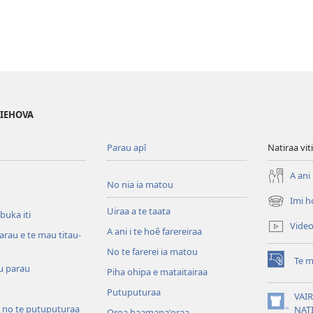
 IEHOVA
Parau apî
Natiraa viti
A ani 
No nia ia matou
Imi h
(opens
Uiraa a te taata
 buka iti
new
Vide
A ani i te hoê farereiraa
window)
arau e te mau titau-
No te farerei ia matou
Te m
(opens
u parau
Piha ohipa e mataitairaa
new
Putuputuraa
window)
VAIR
 no te putuputuraa
(opens
NAT
Oroa haamanaˈoraa