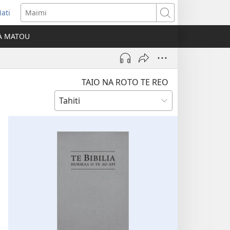
ati
opens
Maimi
ew
IA MATOU
indow)
TAIO NA ROTO TE REO