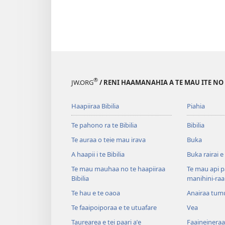
®
JW.ORG
/ RENI HAAMANAHIA A TE MAU ITE NO
Haapiiraa Bibilia
Piahia
Te pahono ra te Bibilia
Bibilia
Te auraa o teie mau irava
Buka
A haapii i te Bibilia
Buka rairai e
Te mau mauhaa no te haapiiraa
Te mau api p
Bibilia
manihini-raa
Te hau e te oaoa
Anairaa tum
Te faaipoiporaa e te utuafare
Vea
Taurearea e tei paari aˈe
Faaineineraa