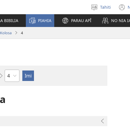
Tahiti
N
Maiti
(
te
n
A BIBILIA
PIAHIA
PARAU APÎ
NO NIA 
reo
w
Kolosa
4
Pene
sa