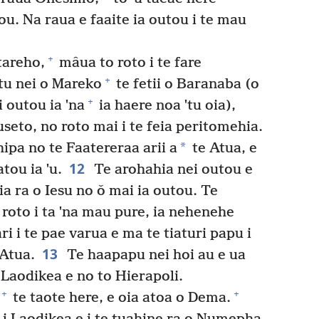
u. Na raua e faaite ia outou i te mau
+
tareho,
mâua to roto i te fare
+
ˈtu nei o Mareko
te fetii o Baranaba (o
+
i outou ia ˈna
ia haere noa ˈtu oia),
Iuseto, no roto mai i te feia peritomehia.
*
ipa no te Faatereraa arii a
te Atua, e
12
tou ia ˈu.
Te arohahia nei outou e
ia ra o Iesu no ǒ mai ia outou. Te
 roto i ta ˈna mau pure, ia nehenehe
i i te pae varua e ma te tiaturi papu i
13
 Atua.
Te haapapu nei hoi au e ua
 Laodikea e no to Hierapoli.
+
+
te taote here, e oia atoa o Dema.