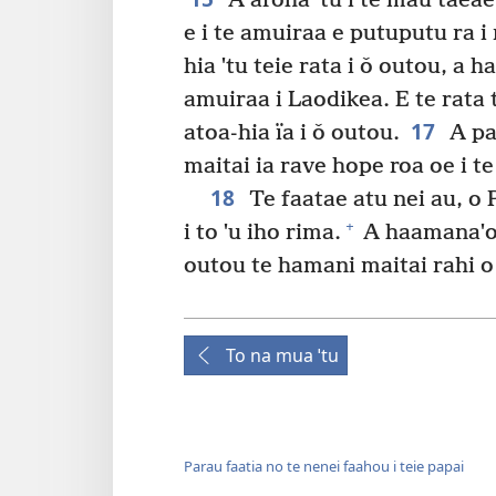
A aroha ˈtu i te mau taeae
e i te amuiraa e putuputu ra i r
hia ˈtu teie rata i ǒ outou, a h
amuiraa i Laodikea. E te rata t
17
atoa-hia ïa i ǒ outou.
A par
maitai ia rave hope roa oe i te 
18
Te faatae atu nei au, o P
+
i to ˈu iho rima.
A haamanaˈo e
outou te hamani maitai rahi o
To na mua ˈtu
Parau faatia no te nenei faahou i teie papai