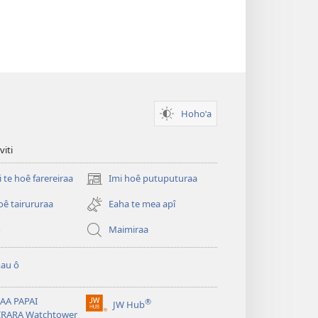
Hohoˈa
viti
i te hoê farereiraa
Imi hoê putuputuraa
(opens
new
oê tairururaa
Eaha te mea apî
window)
o
Maimiraa
au ô
AA PAPAI
®
JW Hub
(opens
IRARA Watchtower