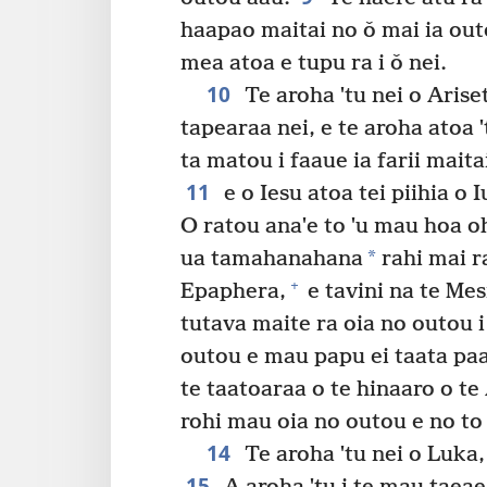
haapao maitai no ǒ mai ia outo
mea atoa e tupu ra i ǒ nei.
10
Te aroha ˈtu nei o Arise
tapearaa nei, e te aroha atoa 
ta matou i faaue ia farii maita
11
e o Iesu atoa tei piihia o 
O ratou anaˈe to ˈu mau hoa oh
*
ua tamahanahana
rahi mai ra
+
Epaphera,
e tavini na te Mes
tutava maite ra oia no outou i
outou e mau papu ei taata paar
te taatoaraa o te hinaaro o te
rohi mau oia no outou e no to
14
Te aroha ˈtu nei o Luka,
15