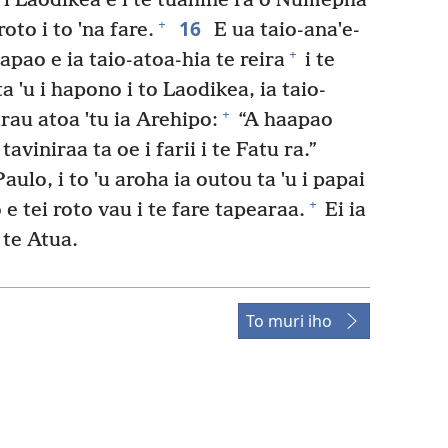
 i Laodikea e i te tuahine ra o Numepha
16
+
oto i to ˈna fare.
E ua taio-anaˈe-
+
aapao e ia taio-atoa-hia te reira
i te
a ˈu i hapono i to Laodikea, ia taio-
+
au atoa ˈtu ia Arehipo:
“A haapao
taviniraa ta oe i farii i te Fatu ra.”
aulo, i to ˈu aroha ia outou ta ˈu i papai
+
 tei roto vau i te fare tapearaa.
Ei ia
 te Atua.
To muri iho