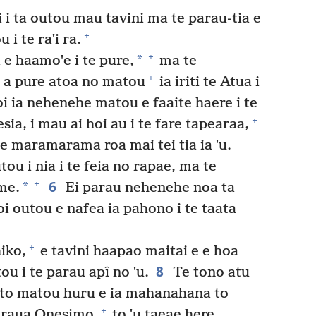
 i ta outou mau tavini ma te parau-tia e
+
 i te raˈi ra.
+
*
 e haamoˈe i te pure,
ma te
+
 a pure atoa no matou
ia iriti te Atua i
i ia nehenehe matou e faaite haere i te
+
ia, i mau ai hoi au i te fare tapearaa,
 te maramarama roa mai tei tia ia ˈu.
ou i nia i te feia no rapae, ma te
6
+
*
me.
Ei parau nehenehe noa ta
oi outou e nafea ia pahono i te taata
+
iko,
e tavini haapao maitai e e hoa
8
tou i te parau apî no ˈu.
Te tono atu
ha to matou huru e ia mahanahana to
+
 raua Onesimo,
to ˈu taeae here