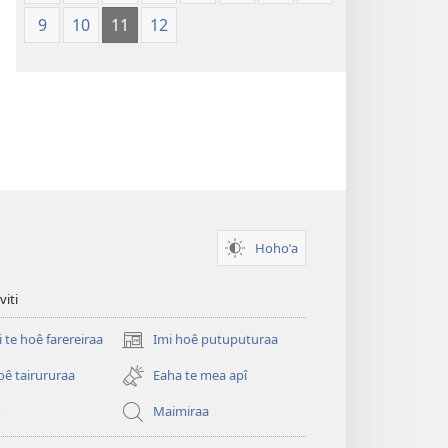
9
10
11
12
Hohoˈa
viti
i te hoê farereiraa
Imi hoê putuputuraa
(opens
new
oê tairururaa
Eaha te mea apî
window)
o
Maimiraa