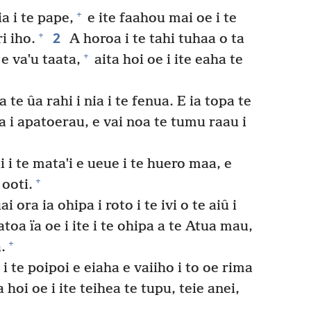
+
ia i te pape,
e ite faahou mai oe i te
2
+
i iho.
A horoa i te tahi tuhaa o ta
+
e vaˈu taata,
aita hoi oe i ite eaha te
a te ûa rahi i nia i te fenua. E ia topa te
 i apatoerau, e vai noa te tumu raau i
i i te mataˈi e ueue i te huero maa, e
+
 ooti.
i ora ia ohipa i roto i te ivi o te aiû i
atoa ïa oe i ite i te ohipa a te Atua mau,
+
.
 te poipoi e eiaha e vaiiho i to oe rima
 hoi oe i ite teihea te tupu, teie anei,