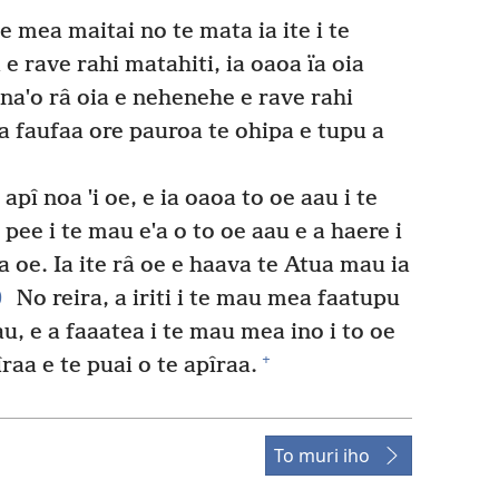
mea maitai no te mata ia ite i te
 e rave rahi matahiti, ia oaoa ïa oia
aˈo râ oia e nehenehe e rave rahi
 faufaa ore pauroa te ohipa e tupu a
apî noa ˈi oe, e ia oaoa to oe aau i te
ee i te mau eˈa o to oe aau e a haere i
ia oe. Ia ite râ oe e haava te Atua mau ia
0
No reira, a iriti i te mau mea faatupu
u, e a faaatea i te mau mea ino i to oe
+
raa e te puai o te apîraa.
To muri iho