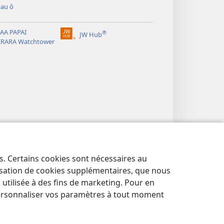
au ô
AA PAPAI
®
JW Hub
(opens
IRARA Watchtower
new
window)
es. Certains cookies sont nécessaires au
lisation de cookies supplémentaires, que nous
tilisée à des fins de marketing. Pour en
ersonnaliser vos paramètres à tout moment
E PUHARAHIA
|
RAVEA PARURURAA