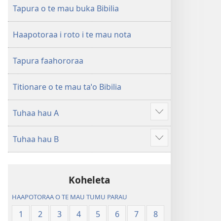
ao
Huriraa
Tapura o te mau buka Bibilia
apî
o
te
Haapotoraa i roto i te mau nota
ao
apî
Tapura faahororaa
Titionare o te mau taˈo Bibilia
Tuhaa hau A
Hi
ˈo
Tuhaa hau B
hau
Hi
atu
ˈo
â
hau
Koheleta
atu
â
HAAPOTORAA O TE MAU TUMU PARAU
1
2
3
4
5
6
7
8