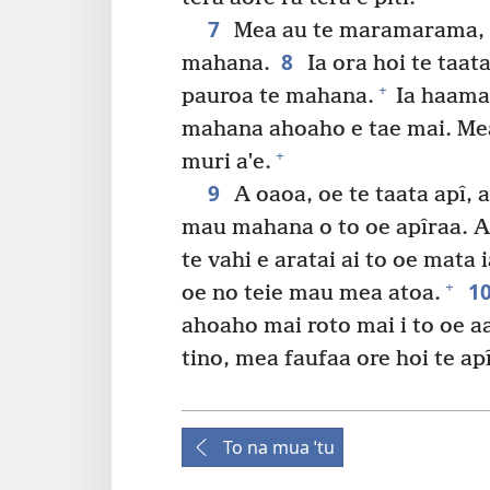
7
Mea au te maramarama, e 
8
mahana.
Ia ora hoi te taata
+
pauroa te mahana.
Ia haaman
mahana ahoaho e tae mai. Mea
+
muri aˈe.
9
A oaoa, oe te taata apî, a 
mau mahana o to oe apîraa. A p
te vahi e aratai ai to oe mata 
1
+
oe no teie mau mea atoa.
ahoaho mai roto mai i to oe aa
tino, mea faufaa ore hoi te apî
To na mua ˈtu