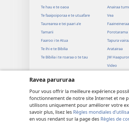
Te hau e te oaoa
Anairaa tum
Te faaipoiporaa e te utuafare
Vea
Taurearea e tei paari aˈe
Faaineineraa
Tamarii
Porotarama
Faaroo i te Atua
Tapura vaira
Te ihi e te Bibilia
Aratairaa
Te Bibilia i te roaraa o te tau
JW Haapuror
Video
Upaupa
Ravea parururaa
Haruharuraa
Bibilia hautih
Pour vous offrir la meilleure expérience possi
Taioraa Bibili
fonctionnement de notre site Internet et ne p
utilisons uniquement pour améliorer votre ex
savoir plus, lisez les
Règles mondiales d’utilis
en vous rendant sur la page des
Règles de con
Copyright
© 2026 Watch Tower Bible 