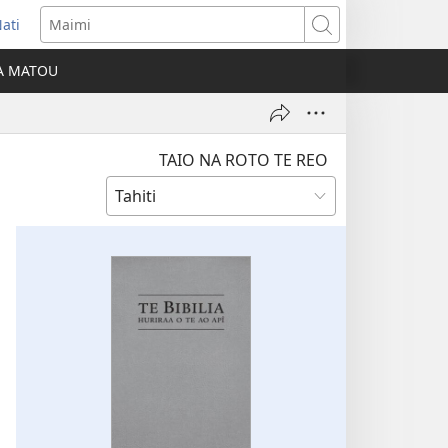
ati
opens
Maimi
ew
IA MATOU
indow)
TAIO NA ROTO TE REO