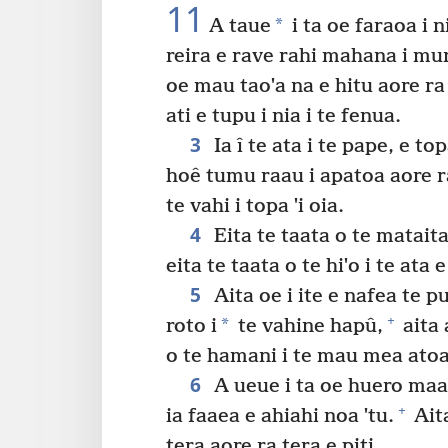
11
*
A taue
i ta oe faraoa i n
reira e rave rahi mahana i mur
oe mau taoˈa na e hitu aore ra 
ati e tupu i nia i te fenua.
3
Ia î te ata i te pape, e top
hoê tumu raau i apatoa aore ra
te vahi i topa ˈi oia.
4
Eita te taata o te mataita
eita te taata o te hiˈo i te ata e
5
Aita oe i ite e nafea te pua
+
*
roto i
te vahine hapû,
aita 
o te hamani i te mau mea atoa
6
A ueue i ta oe huero maa i
+
ia faaea e ahiahi noa ˈtu.
Aita
tera aore ra tera e piti.