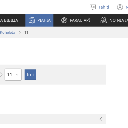
Tahiti
N
Maiti
(
te
n
A BIBILIA
PIAHIA
PARAU APÎ
NO NIA 
reo
w
Koheleta
11
Pene