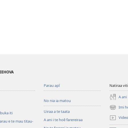
 IEHOVA
Parau apî
Natiraa viti
A ani 
No nia ia matou
Imi h
(opens
Uiraa a te taata
 buka iti
new
Vide
A ani i te hoê farereiraa
window)
arau e te mau titau-
No te farerei ia matou