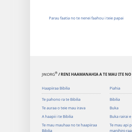
Parau faatia no te nenei faahou i teie papai
®
JW.ORG
/ RENI HAAMANAHIA A TE MAU ITE NO
Haapiiraa Bibilia
Piahia
Te pahono ra te Bibilia
Bibilia
Te auraa o teie mau irava
Buka
A haapii i te Bibilia
Buka rairai e
Te mau mauhaa no te haapiiraa
Te mau api p
Bibilia
manihini-raa