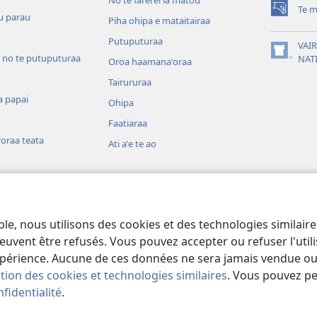
Te m
(opens
u parau
Piha ohipa e mataitairaa
new
Putuputuraa
window)
VAIR
 no te putuputuraa
(opens
NAT
Oroa haamanaˈoraa
new
Tairururaa
window)
a papai
Ohipa
Faatiaraa
oraa teata
Ati aˈe te ao
 o te mau aamu
ia
ble, nous utilisons des cookies et des technologies similair
a e au i te teata
euvent être refusés. Vous pouvez accepter ou refuser l'uti
périence. Aucune de ces données ne sera jamais vendue ou u
ation des cookies et technologies similaires
. Vous pouvez p
fidentialité
.
and Tract Society of Pennsylvania.
PARAU NO TE FAAOHIPARAA
|
EITA 