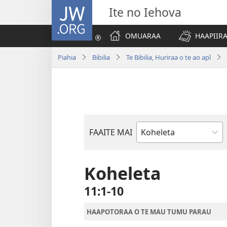
JW.ORG
Ite no Iehova
OMUARAA
HAAPIIRA
Piahia
Bibilia
Te Bibilia, Huriraa o te ao apî
FAAITE MAI
Buka
o
te
Koheleta
Bibilia
11:1-10
HAAPOTORAA O TE MAU TUMU PARAU