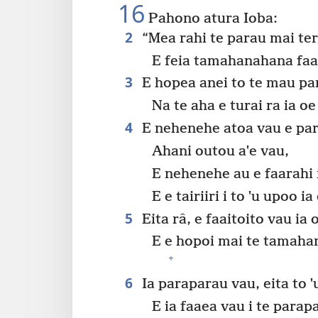
16
Pahono atura Ioba:
2
“Mea rahi te parau mai tera
E feia tamahanahana fa
3
E hopea anei to te mau pa
Na te aha e turai ra ia oe 
4
E nehenehe atoa vau e par
Ahani outou aˈe vau,
E nehenehe au e faarahi i
E e tairiiri i to ˈu upoo i
5
Eita râ, e faaitoito vau ia 
E e hopoi mai te tamahan
+
6
Ia paraparau vau, eita to 
E ia faaea vau i te parapa