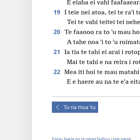
E eiaha ei vahi faafaaear
19
I teie nei atoa, tei te raˈi to
Tei te vahi teitei tei nehe
20
Te faaooo ra to ˈu mau hoa
A tahe noa ˈi to ˈu roimat
21
Ia tia te tahi ei arai i roto
Mai te tahi e na reira i ro
22
Mea iti hoi te mau matahit
E e haere au na te eˈa eit
To na mua ˈtu
Parau faatia no te nenei faahou i teie papai