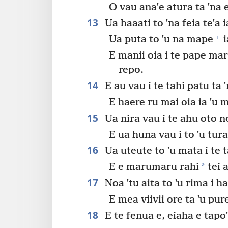
O vau anaˈe atura ta ˈna e
13
Ua haaati to ˈna feia teˈa ia
+
Ua puta to ˈu na mape
i
E manii oia i te pape mara
repo.
14
E au vau i te tahi patu ta 
E haere ru mai oia ia ˈu m
15
Ua nira vau i te ahu oto no t
E ua huna vau i to ˈu tur
16
Ua uteute to ˈu mata i te t
*
E e marumaru rahi
tei a
17
Noa ˈtu aita to ˈu rima i h
E mea viivii ore ta ˈu pur
18
E te fenua e, eiaha e tapoˈi