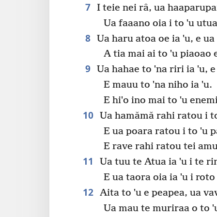
7
I teie nei râ, ua haaparupar
Ua faaano oia i to ˈu utu
8
Ua haru atoa oe ia ˈu, e ua r
A tia mai ai to ˈu piaoao e
9
Ua hahae to ˈna riri ia ˈu, e
E mauu to ˈna niho ia ˈu.
E hiˈo ino mai to ˈu enemi 
10
Ua hamǎmǎ rahi ratou i to 
E ua poara ratou i to ˈu 
E rave rahi ratou tei amui
11
Ua tuu te Atua ia ˈu i te 
E ua taora oia ia ˈu i roto
12
Aita to ˈu e peapea, ua vav
Ua mau te muriraa o to ˈu 