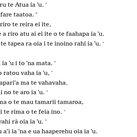
+
u te Atua ia ˈu.
*
afare taatoa.
iro te reira ei ite,
 a riro atu ai ei ite o te faahapa ia ˈu.
+
 te tapea ra oia i te inoino rahi ia ˈu.
+
ia ˈu i to ˈna mata.
+
ratou vaha ia ˈu,
papariˈa ma te vahavaha.
+
 no te aro ia ˈu.
rima o te mau tamarii tamaroa,
+
 i te rima o te feia ino.
+
ahi râ oia ia ˈu.
aˈî ia ˈna e ua haaperehu oia ia ˈu.