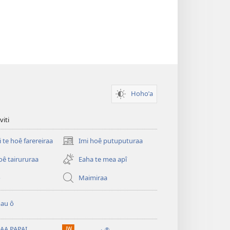
Hohoˈa
viti
i te hoê farereiraa
Imi hoê putuputuraa
(opens
new
oê tairururaa
Eaha te mea apî
window)
o
Maimiraa
au ô
AA PAPAI
®