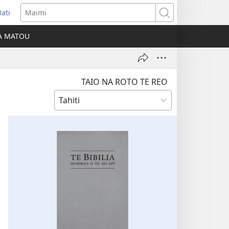
ati
opens
Maimi
ew
IA MATOU
indow)
TAIO NA ROTO TE REO