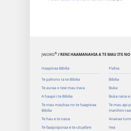
®
JW.ORG
/ RENI HAAMANAHIA A TE MAU ITE NO
Haapiiraa Bibilia
Piahia
Te pahono ra te Bibilia
Bibilia
Te auraa o teie mau irava
Buka
A haapii i te Bibilia
Buka rairai e
Te mau mauhaa no te haapiiraa
Te mau api p
Bibilia
manihini-raa
Te hau e te oaoa
Anairaa tum
Te faaipoiporaa e te utuafare
Vea