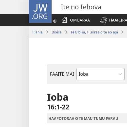
JW.ORG
Ite no Iehova
OMUARAA
HAAPIIRA
Piahia
Bibilia
Te Bibilia, Huriraa o te ao apî
FAAITE MAI
Buka
o
te
Ioba
Bibilia
16:1-22
HAAPOTORAA O TE MAU TUMU PARAU