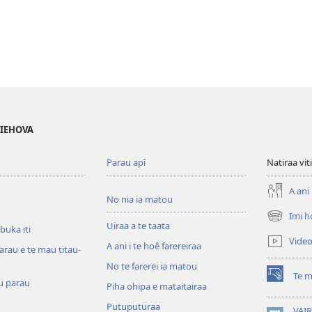
 IEHOVA
Parau apî
Natiraa viti
A ani 
No nia ia matou
Imi h
(opens
Uiraa a te taata
 buka iti
new
Vide
A ani i te hoê farereiraa
window)
arau e te mau titau-
No te farerei ia matou
Te m
(opens
u parau
Piha ohipa e mataitairaa
new
Putuputuraa
window)
VAIR