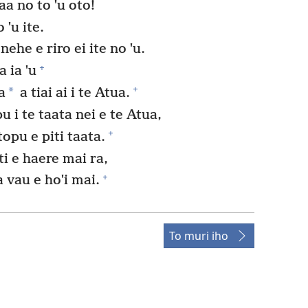
aa no to ˈu oto!
 ˈu ite.
nehe e riro ei ite no ˈu.
+
 ia ˈu
+
*
a
a tiai ai i te Atua.
pu i te taata nei e te Atua,
+
topu e piti taata.
i e haere mai ra,
+
a vau e hoˈi mai.
To muri iho