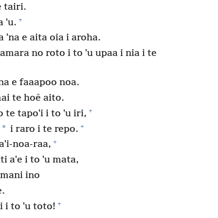
 tairi.
+
 ˈu.
a ˈna e aita oia i aroha.
mara no roto i to ˈu upaa i nia i te
ˈna e faaapoo noa.
ai te hoê aito.
+
e tapoˈi i to ˈu iri,
+
*
a
i raro i te repo.
+
aˈi-noa-raa,
ti aˈe i to ˈu mata,
amani ino
e.
+
 i to ˈu toto!