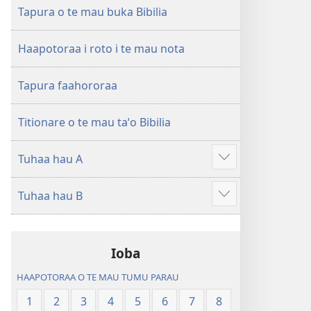
ao
Huriraa
Tapura o te mau buka Bibilia
apî
o
te
Haapotoraa i roto i te mau nota
ao
apî
Tapura faahororaa
Titionare o te mau taˈo Bibilia
Tuhaa hau A
Hi
ˈo
Tuhaa hau B
hau
Hi
atu
ˈo
â
hau
Ioba
atu
â
HAAPOTORAA O TE MAU TUMU PARAU
1
2
3
4
5
6
7
8