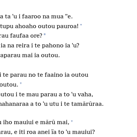
 ta ˈu i faaroo na mua ˈˈe.
+
atupu ahoaho outou pauroa!
*
rau faufaa ore?
ia na reira i te pahono ia ˈu?
aparau mai ia outou.
 te parau no te faaino ia outou
+
a outou.
outou i te mau parau a to ˈu vaha,
ahanaraa a to ˈu utu i te tamǎrûraa.
+
ˈu iho mauiui e mǎrû mai,
rau, e iti roa anei ïa to ˈu mauiui?