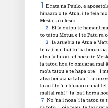
1
E rata na Paulo, e aposetolo
hinaaro o te Atua, i te feia m
Mesia ra o Iesu:
2
Ei ia outou te hamani mai
to tatou Metua e i te Fatu ra o
3
Ia aruehia te Atua e Metu
te raˈi mai hoi to ˈna horoara
atoa ia tatou tei hoê e te Mesi
ia tatou hou te omuaraa mai â 
+
moˈa tatou e te hapa ore
i mu
+
atea hoi oia ia tatou
ia riro e
ia au i to ˈna hinaaro e mai tei 
+
maitai rahi
ta ˈna i horoa noa
7
No ˈna i noaa ˈi ia tatou te
+
ra toto,
oia mau, te faaorera