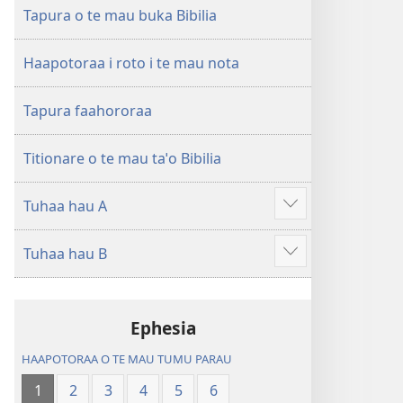
ao
Huriraa
Tapura o te mau buka Bibilia
apî
o
te
Haapotoraa i roto i te mau nota
ao
apî
Tapura faahororaa
Titionare o te mau taˈo Bibilia
Tuhaa hau A
Hi
ˈo
Tuhaa hau B
hau
Hi
atu
ˈo
â
hau
Ephesia
atu
â
HAAPOTORAA O TE MAU TUMU PARAU
1
2
3
4
5
6