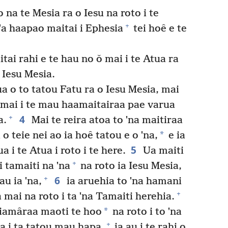
 na te Mesia ra o Iesu na roto i te
+
oˈa haapao maitai i Ephesia
tei hoê e te
tai rahi e te hau no ǒ mai i te Atua ra
 Iesu Mesia.
a o to tatou Fatu ra o Iesu Mesia, mai
a mai i te mau haamaitairaa pae varua
4
+
a.
Mai te reira atoa to ˈna maitiraa
*
o teie nei ao ia hoê tatou e o ˈna,
e ia
5
a i te Atua i roto i te here.
Ua maiti
+
i tamaiti na ˈna
na roto ia Iesu Mesia,
6
+
au ia ˈna,
ia aruehia to ˈna hamani
+
 mai na roto i ta ˈna Tamaiti herehia.
*
 tiamâraa maoti te hoo
na roto i to ˈna
+
a i ta tatou mau hapa,
ia au i te rahi o