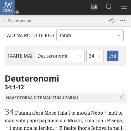
JW.ORG
Nati
(opens
Taui
Maimiraa
FAA
new
i
i
MA
Deuteronomi
window)
te
nia
TE
reo
JW.ORG
TA
TAIO NA ROTO TE REO
o
AR
te
reni
Pene
FAAITE MAI
Buka
o
te
Deuteronomi
Bibilia
34:1-12
HAAPOTORAA O TE MAU TUMU PARAU
34
+
Pauma aˈera Mose i nia i te mouˈa Nebo
mai te
mau vahi papu pâpâmǎrô o Moabi, i nia roa i Pisega,
+
+
i mua noa ia Ieriko.
E faaite ihora Iehova ia ˈna i