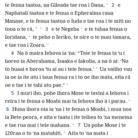
+
2
te fenua taatoa, na Gileada tae roa i Dana,
e
Naphatali taatoa e te fenua o Epheraima raua
Manase, e te fenua taatoa o Iuda e tae roa i te miti no
+
+
3
*
tooa o te râ,
e te Negeba
e te tuhaa fenua o
+
Ioridana,
te peho o Ieriko, te oire o te mau tamara,
+
e tae roa i Zoara.
4
Na ô maira Iehova ia ˈna: “Teie te fenua ta ˈu i
horeo ia Aberahama, Isaaka e Iakoba, a na ô ai: ‘No
+
to huaai e horoa ˈtu ai au i teie fenua.’
Ua vaiiho vau
ia oe ia ite atu i taua fenua ra i to oe iho mata, eita râ
+
oe e tae i te tahi atu pae.”
5
I muri iho, pohe ihora Mose te tavini a Iehova i
+
reira i te fenua o Moabi mai ta Iehova iho â i parau.
6
Huna ihora oia ia ˈna i te fenua o Moabi, i mua noa
ia Bete-peora, e aita e taata i ite teihea to ˈna menema
+
7
e tae roa mai i teie mahana.
Ua pohe Mose i te
+
120raa o to ˈna matahiti.
Aita to ˈna mata i