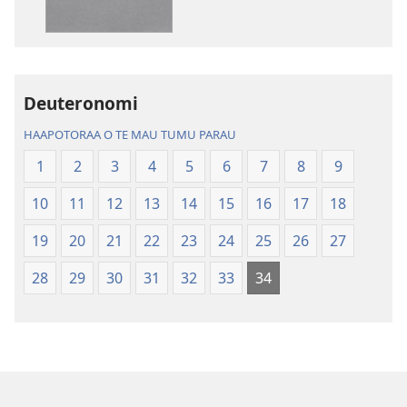
te
te
mau
mau
papai
haruharuraa
Te
mea
Deuteronomi
Bibilia,
faaroo
Huriraa
noa
HAAPOTORAA O TE MAU TUMU PARAU
o
Te
1
2
3
4
5
6
7
8
9
te
Bibilia,
ao
Huriraa
10
11
12
13
14
15
16
17
18
apî
o
te
19
20
21
22
23
24
25
26
27
ao
28
29
30
31
32
33
34
apî