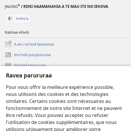
®
JW.ORG
/ RENI HAAMANAHIA A TE MAU ITE NO IEHOVA
Hohoˈa
Natiraa vitiviti
A ani i te hoê farereiraa
Imi hoê putuputuraa
(opens
new
Imi hoê tairururaa
(opens
window)
new
Ravea parururaa
Eaha te mea apî
window)
Video
Pour vous offrir la meilleure expérience possible,
nous utilisons des cookies et des technologies
Maimiraa
similaires. Certains cookies sont nécessaires au
fonctionnement de notre site Internet et ne peuvent
Te mau ô
(opens
être refusés. Vous pouvez accepter ou refuser
new
l'utilisation de cookies supplémentaires, que nous
window)
VAIRAA PAPAI NATIRARA Watchtower
utilisons uniquement pour améliorer votre
(opens