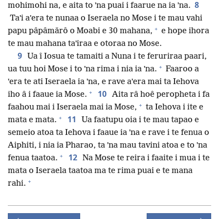
8
mohimohi na, e aita to ˈna puai i faarue na ia ˈna.
Taˈi aˈera te nunaa o Iseraela no Mose i te mau vahi
+
papu pâpâmǎrô o Moabi e 30 mahana,
e hope ihora
te mau mahana taˈiraa e otoraa no Mose.
9
Ua î Iosua te tamaiti a Nuna i te feruriraa paari,
+
ua tuu hoi Mose i to ˈna rima i nia ia ˈna.
Faaroo a
ˈera te ati Iseraela ia ˈna, e rave aˈera mai ta Iehova
+
10
iho â i faaue ia Mose.
Aita râ hoê peropheta i fa
+
faahou mai i Iseraela mai ia Mose,
ta Iehova i ite e
+
11
mata e mata.
Ua faatupu oia i te mau tapao e
semeio atoa ta Iehova i faaue ia ˈna e rave i te fenua o
Aiphiti, i nia ia Pharao, ta ˈna mau tavini atoa e to ˈna
+
12
fenua taatoa.
Na Mose te reira i faaite i mua i te
mata o Iseraela taatoa ma te rima puai e te mana
+
rahi.