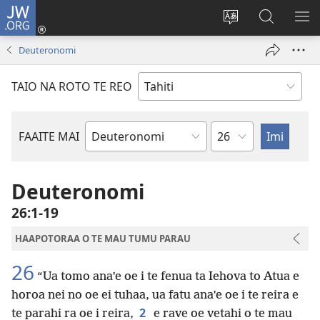
JW.ORG
Nati
(opens
Taui
Maimiraa
FAA
new
i
i
MA
Deuteronomi
window)
te
nia
TE
reo
JW.ORG
TA
TAIO NA ROTO TE REO
o
AR
te
reni
Pene
FAAITE MAI
Buka
o
te
Deuteronomi
Bibilia
26:1-19
HAAPOTORAA O TE MAU TUMU PARAU
26
“Ua tomo anaˈe oe i te fenua ta Iehova to Atua e
horoa nei no oe ei tuhaa, ua fatu anaˈe oe i te reira e
2
te parahi ra oe i reira,
e rave oe vetahi o te mau