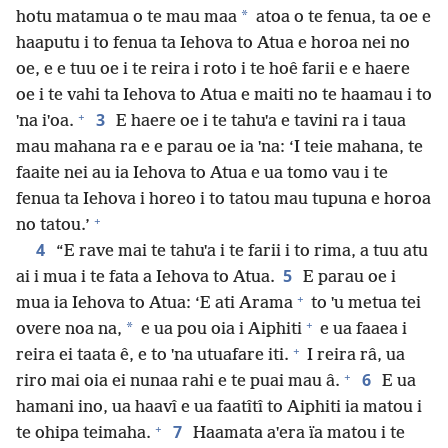
*
hotu matamua o te mau maa
atoa o te fenua, ta oe e
haaputu i to fenua ta Iehova to Atua e horoa nei no
oe, e e tuu oe i te reira i roto i te hoê farii e e haere
oe i te vahi ta Iehova to Atua e maiti no te haamau i to
+
3
ˈna iˈoa.
E haere oe i te tahuˈa e tavini ra i taua
mau mahana ra e e parau oe ia ˈna: ‘I teie mahana, te
faaite nei au ia Iehova to Atua e ua tomo vau i te
fenua ta Iehova i horeo i to tatou mau tupuna e horoa
+
no tatou.’
4
“E rave mai te tahuˈa i te farii i to rima, a tuu atu
5
ai i mua i te fata a Iehova to Atua.
E parau oe i
+
mua ia Iehova to Atua: ‘E ati Arama
to ˈu metua tei
+
*
overe noa na,
e ua pou oia i Aiphiti
e ua faaea i
+
reira ei taata ê, e to ˈna utuafare iti.
I reira râ, ua
+
6
riro mai oia ei nunaa rahi e te puai mau â.
E ua
hamani ino, ua haavî e ua faatîtî to Aiphiti ia matou i
+
7
te ohipa teimaha.
Haamata aˈera ïa matou i te