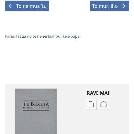
To na mua ˈtu
To muri iho
Parau faatia no te nenei faahou i teie papai
RAVE MAI
No
No
te
te
rave
rave
mai
mai