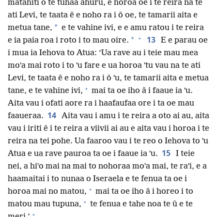
matahiti o te tuhaa ahuru, e horoa oe i te reira na te
ati Levi, te taata ê e noho ra i ǒ oe, te tamarii aita e
*
metua tane,
e te vahine ivi, e e amu ratou i te reira
+
13
*
e ia paia roa i roto i to mau oire.
E e parau oe
i mua ia Iehova to Atua: ‘Ua rave au i teie mau mea
moˈa mai roto i to ˈu fare e ua horoa ˈtu vau na te ati
Levi, te taata ê e noho ra i ǒ ˈu, te tamarii aita e metua
+
tane, e te vahine ivi,
mai ta oe iho â i faaue ia ˈu.
Aita vau i ofati aore ra i haafaufaa ore i ta oe mau
14
faaueraa.
Aita vau i amu i te reira a oto ai au, aita
vau i iriti ê i te reira a viivii ai au e aita vau i horoa i te
reira na tei pohe. Ua faaroo vau i te reo o Iehova to ˈu
15
Atua e ua rave pauroa ta oe i faaue ia ˈu.
I teie
nei, a hiˈo mai na mai to nohoraa moˈa mai, te raˈi, e a
haamaitai i to nunaa o Iseraela e te fenua ta oe i
+
horoa mai no matou,
mai ta oe iho â i horeo i to
+
matou mau tupuna,
te fenua e tahe noa te û e te
+
meri.’