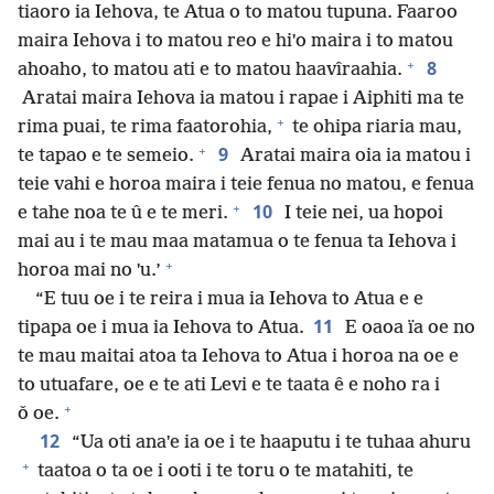
tiaoro ia Iehova, te Atua o to matou tupuna. Faaroo
maira Iehova i to matou reo e hiˈo maira i to matou
+
8
ahoaho, to matou ati e to matou haavîraahia.
Aratai maira Iehova ia matou i rapae i Aiphiti ma te
+
rima puai, te rima faatorohia,
te ohipa riaria mau,
+
9
te tapao e te semeio.
Aratai maira oia ia matou i
teie vahi e horoa maira i teie fenua no matou, e fenua
+
10
e tahe noa te û e te meri.
I teie nei, ua hopoi
mai au i te mau maa matamua o te fenua ta Iehova i
+
horoa mai no ˈu.’
“E tuu oe i te reira i mua ia Iehova to Atua e e
11
tipapa oe i mua ia Iehova to Atua.
E oaoa ïa oe no
te mau maitai atoa ta Iehova to Atua i horoa na oe e
to utuafare, oe e te ati Levi e te taata ê e noho ra i
+
ǒ oe.
12
“Ua oti anaˈe ia oe i te haaputu i te tuhaa ahuru
+
taatoa o ta oe i ooti i te toru o te matahiti, te