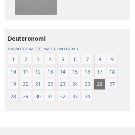
i
i
te
te
mau
mau
papai
haruharuraa
Te
mea
Deuteronomi
Bibilia,
faaroo
Huriraa
noa
HAAPOTORAA O TE MAU TUMU PARAU
o
Te
1
2
3
4
5
6
7
8
9
te
Bibilia,
ao
Huriraa
10
11
12
13
14
15
16
17
18
apî
o
te
19
20
21
22
23
24
25
26
27
ao
28
29
30
31
32
33
34
apî