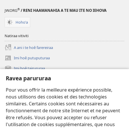
®
JW.ORG
/ RENI HAAMANAHIA A TE MAU ITE NO IEHOVA
Hohoˈa
Natiraa vitiviti
A ani i te hoê farereiraa
Imi hoê putuputuraa
(opens
new
Imi hoê tairururaa
(opens
window)
new
Ravea parururaa
Eaha te mea apî
window)
Video
Pour vous offrir la meilleure expérience possible,
nous utilisons des cookies et des technologies
Maimiraa
similaires. Certains cookies sont nécessaires au
fonctionnement de notre site Internet et ne peuvent
Te mau ô
(opens
être refusés. Vous pouvez accepter ou refuser
new
l'utilisation de cookies supplémentaires, que nous
window)