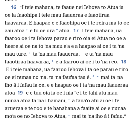
16
“I teie mahana, te faaue nei Iehova to Atua ia
oe ia faaohipa i teie mau faaueraa e faaotiraa
haavaraa. E haapao e e faaohipa oe i te reira ma to oe
+
17
*
aau atoa
e to oe ora
atoa.
I teie mahana, ua
faaroo oe i ta Iehova parau e riro oia ei Atua no oe a
haere ai oe na to ˈna mau eˈa e a haapao ai oe i ta ˈna
+
+
mau ture,
ta ˈna mau faaueraa,
e ta ˈna mau
+
18
faaotiraa haavaraa,
e a faaroo ai oe i to ˈna reo.
E i teie mahana, ua faaroo Iehova i ta oe parau e riro
+
*
oe ei nunaa no ˈna, ta ˈna faufaa taa ê,
mai ta ˈna
iho â i fafau ia oe, e e haapao oe i ta ˈna mau faaueraa
19
atoa
e e tuu oia ia oe i nia ˈˈe i te tahi atu mau
+
nunaa atoa ta ˈna i hamani,
a fanaˈo atu ai oe i te
arueraa e te roo e te hanahana a faaite ai oe e nunaa
+
moˈa oe no Iehova to Atua,
mai ta ˈna iho â i fafau.”