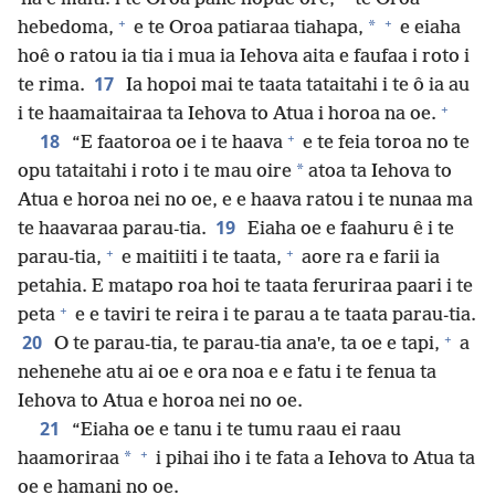
+
+
*
hebedoma,
e te Oroa patiaraa tiahapa,
e eiaha
hoê o ratou ia tia i mua ia Iehova aita e faufaa i roto i
17
te rima.
Ia hopoi mai te taata tataitahi i te ô ia au
+
i te haamaitairaa ta Iehova to Atua i horoa na oe.
+
18
“E faatoroa oe i te haava
e te feia toroa no te
*
opu tataitahi i roto i te mau oire
atoa ta Iehova to
Atua e horoa nei no oe, e e haava ratou i te nunaa ma
19
te haavaraa parau-tia.
Eiaha oe e faahuru ê i te
+
+
parau-tia,
e maitiiti i te taata,
aore ra e farii ia
petahia. E matapo roa hoi te taata feruriraa paari i te
+
peta
e e taviri te reira i te parau a te taata parau-tia.
+
20
O te parau-tia, te parau-tia anaˈe, ta oe e tapi,
a
nehenehe atu ai oe e ora noa e e fatu i te fenua ta
Iehova to Atua e horoa nei no oe.
21
“Eiaha oe e tanu i te tumu raau ei raau
+
*
haamoriraa
i pihai iho i te fata a Iehova to Atua ta
oe e hamani no oe.