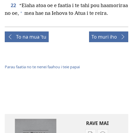
22
“Eiaha atoa oe e faatia i te tahi pou haamoriraa
+
no oe,
mea hae na Iehova to Atua i te reira.
To na mua ˈtu
To muri iho
Parau faatia no te nenei faahou i teie papai
RAVE MAI