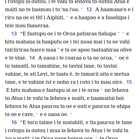
i rotopu ia outou, i te vahi ta Iehova to outou Atua e
+
12
maiti no te haamau i to ˈna iˈoa.
A haamanaˈo e i
+
riro na oe ei tîtî i Aiphiti,
e a haapao e a faaohipa i
teie mau faaueraa.
+
13
*
“E faatupu oe i te Oroa patiaraa tiahapa
e
hitu mahana ia haaputu oe i tei noaa mai i ta oe vahi
*
tairiiriraa huero maa
e ta oe apoo taataahiraa olive
+
14
e te vine.
A oaoa i te roaraa o ta oe oroa,
oe e
to tamaiti, to tamahine, to tavini tane, to tavini
vahine, te ati Levi, te taata ê, te tamarii aita e metua
15
tane, e te vahine ivi e noho ra i roto i to mau oire.
+
E hitu mahana e faatupu ai oe i te oroa
no Iehova
to Atua i te vahi ta Iehova e maiti, e haamaitai hoi
Iehova to Atua pauroa ta oe e ooti e pauroa te ohipa
+
+
ta oe e rave,
e e oaoa oe.
16
“E toru taime i te matahiti, e tia pauroa te tane
i rotopu ia outou i mua ia Iehova to Atua i te vahi ta
+
ˈna e maiti: i te Oroa pane hopue ore,
te Oroa