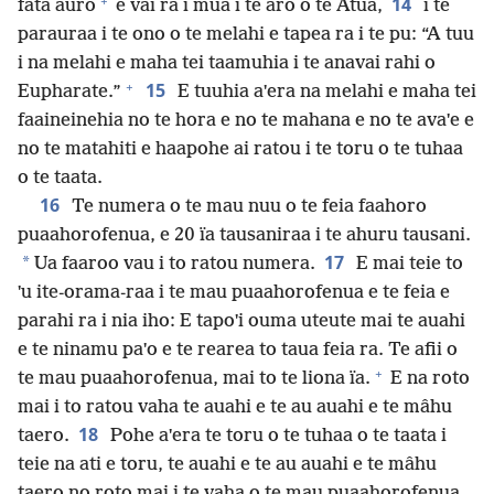
+
14
fata auro
e vai ra i mua i te aro o te Atua,
i te
parauraa i te ono o te melahi e tapea ra i te pu: “A tuu
i na melahi e maha tei taamuhia i te anavai rahi o
+
15
Eupharate.”
E tuuhia aˈera na melahi e maha tei
faaineinehia no te hora e no te mahana e no te avaˈe e
no te matahiti e haapohe ai ratou i te toru o te tuhaa
o te taata.
16
Te numera o te mau nuu o te feia faahoro
puaahorofenua, e 20 ïa tausaniraa i te ahuru tausani.
17
*
Ua faaroo vau i to ratou numera.
E mai teie to
ˈu ite-orama-raa i te mau puaahorofenua e te feia e
parahi ra i nia iho: E tapoˈi ouma uteute mai te auahi
e te ninamu paˈo e te rearea to taua feia ra. Te afii o
+
te mau puaahorofenua, mai to te liona ïa.
E na roto
mai i to ratou vaha te auahi e te au auahi e te mâhu
18
taero.
Pohe aˈera te toru o te tuhaa o te taata i
teie na ati e toru, te auahi e te au auahi e te mâhu
taero no roto mai i te vaha o te mau puaahorofenua.