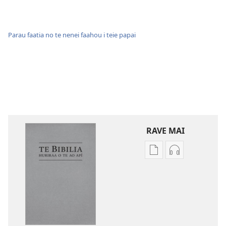
Parau faatia no te nenei faahou i teie papai
RAVE MAI
No
No
te
te
rave
rave
mai
mai
i
i
te
te