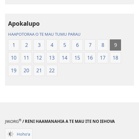
mau
mau
papai
haruharuraa
Te
mea
Apokalupo
Bibilia,
faaroo
Huriraa
noa
HAAPOTORAA O TE MAU TUMU PARAU
o
Te
1
2
3
4
5
6
7
8
9
te
Bibilia,
ao
Huriraa
10
11
12
13
14
15
16
17
18
apî
o
te
19
20
21
22
ao
apî
®
JW.ORG
/ RENI HAAMANAHIA A TE MAU ITE NO IEHOVA
Hohoˈa