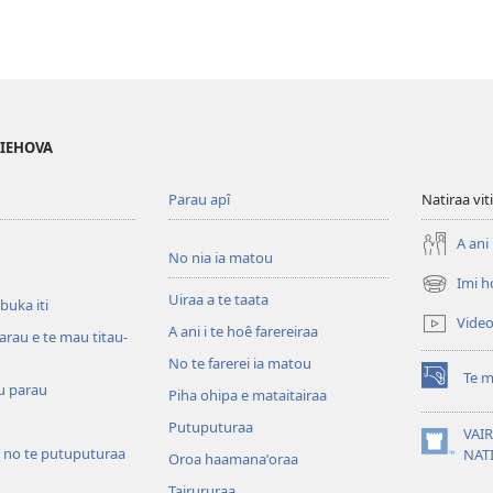
 IEHOVA
Parau apî
Natiraa viti
A ani 
No nia ia matou
Imi h
(opens
Uiraa a te taata
 buka iti
new
Vide
A ani i te hoê farereiraa
window)
arau e te mau titau-
No te farerei ia matou
Te m
(opens
u parau
Piha ohipa e mataitairaa
new
Putuputuraa
window)
VAIR
 no te putuputuraa
(opens
NAT
Oroa haamanaˈoraa
new
Tairururaa