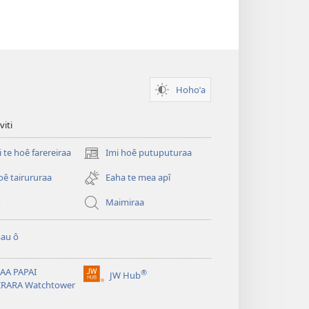
Hohoˈa
viti
i te hoê farereiraa
Imi hoê putuputuraa
(opens
new
oê tairururaa
Eaha te mea apî
window)
o
Maimiraa
au ô
AA PAPAI
®
JW Hub
(opens
IRARA Watchtower
new
window)