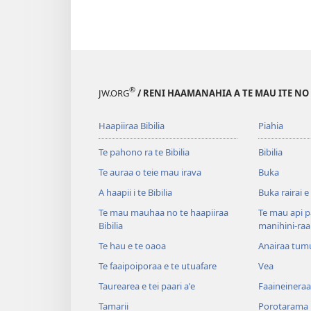
®
JW.ORG
/ RENI HAAMANAHIA A TE MAU ITE NO
Haapiiraa Bibilia
Piahia
Te pahono ra te Bibilia
Bibilia
Te auraa o teie mau irava
Buka
A haapii i te Bibilia
Buka rairai e
Te mau mauhaa no te haapiiraa
Te mau api p
Bibilia
manihini-raa
Te hau e te oaoa
Anairaa tum
Te faaipoiporaa e te utuafare
Vea
Taurearea e tei paari aˈe
Faaineineraa
Tamarii
Porotarama