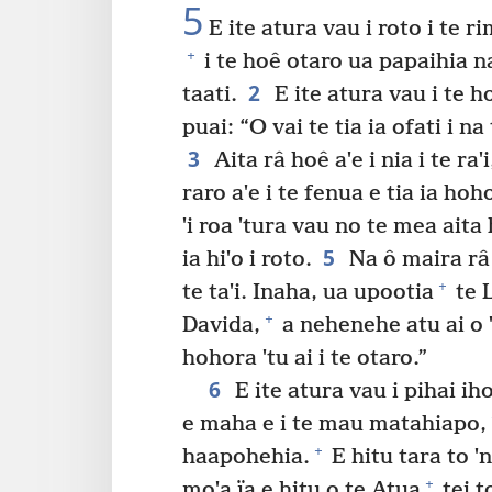
5
E ite atura vau i roto i te ri
+
i te hoê otaro ua papaihia na
2
taati.
E ite atura vau i te h
puai: “O vai te tia ia ofati i na
3
Aita râ hoê aˈe i nia i te raˈi
raro aˈe i te fenua e tia ia hoho
ˈi roa ˈtura vau no te mea aita 
5
ia hiˈo i roto.
Na ô maira râ
+
te taˈi. Inaha, ua upootia
te L
+
Davida,
a nehenehe atu ai o ˈn
hohora ˈtu ai i te otaro.”
6
E ite atura vau i pihai iho
e maha e i te mau matahiapo,
+
haapohehia.
E hitu tara to ˈ
+
moˈa ïa e hitu o te Atua
tei t