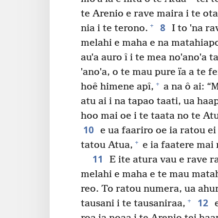
te Arenio e rave maira i te otar
8
+
nia i te terono.
I to ˈna ra
melahi e maha e na matahiapo
auˈa auro î i te mea noˈanoˈa 
ˈanoˈa, o te mau pure ïa a te f
+
hoê himene apî,
a na ô ai: “M
atu ai i na tapao taati, ua haa
hoo mai oe i te taata no te At
10
e ua faariro oe ia ratou ei
+
tatou Atua,
e ia faatere mai 
11
E ite atura vau e rave ra
melahi e maha e te mau matahi
reo. To ratou numera, ua ahuru
12
+
tausani i te tausaniraa,
e