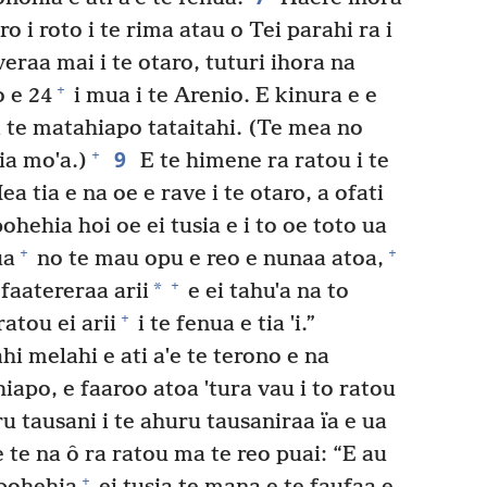
o i roto i te rima atau o Tei parahi ra i
veraa mai i te otaro, tuturi ihora na
+
 e 24
i mua i te Arenio. E kinura e e
ta te matahiapo tataitahi. (Te mea no
9
+
eia moˈa.)
E te himene ra ratou i te
ea tia e na oe e rave i te otaro, a ofati
pohehia hoi oe ei tusia e i to oe toto ua
+
+
ua
no te mau opu e reo e nunaa atoa,
+
*
 faatereraa arii
e ei tahuˈa na to
+
ratou ei arii
i te fenua e tia ˈi.”
hi melahi e ati aˈe te terono e na
apo, e faaroo atoa ˈtura vau i to ratou
 tausani i te ahuru tausaniraa ïa e ua
 te na ô ra ratou ma te reo puai: “E au
+