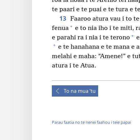
roa ia noaa i te Arenio tei ha
te paari e te puai e te tura e 
13
Faaroo atura vau i to te r
+
fenua
e to nia iho i te miti, 
+
e parahi ra i nia i te terono
e
+
e te hanahana e te mana e a 
melahi e maha: “Amene!” e tu
atura i te Atua.
To na mua ˈtu
Parau faatia no te nenei faahou i teie papai