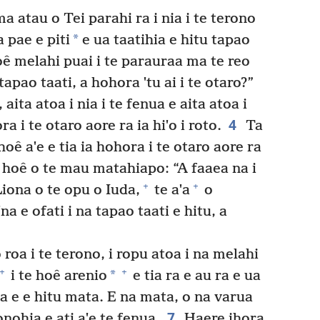
ma atau o Tei parahi ra i nia i te terono
*
 pae e piti
e ua taatihia e hitu tapao
oê melahi puai i te parauraa ma te reo
 tapao taati, a hohora ˈtu ai i te otaro?”
, aita atoa i nia i te fenua e aita atoa i
4
ra i te otaro aore ra ia hiˈo i roto.
Ta
hoê aˈe e tia ia hohora i te otaro aore ra
 hoê o te mau matahiapo: “A faaea na i
+
+
iona o te opu o Iuda,
te aˈa
o
a e ofati i na tapao taati e hitu, a
 roa i te terono, i ropu atoa i na melahi
+
+
*
i te hoê arenio
e tia ra e au ra e ua
na e e hitu mata. E na mata, o na varua
7
onohia e ati aˈe te fenua.
Haere ihora