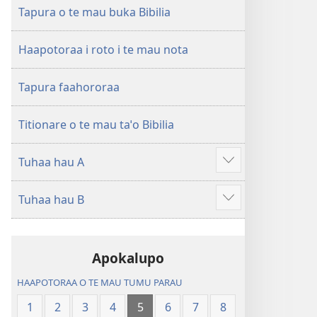
ao
Huriraa
Tapura o te mau buka Bibilia
apî
o
te
Haapotoraa i roto i te mau nota
ao
apî
Tapura faahororaa
Titionare o te mau taˈo Bibilia
Tuhaa hau A
Hi
ˈo
Tuhaa hau B
hau
Hi
atu
ˈo
â
hau
Apokalupo
atu
â
HAAPOTORAA O TE MAU TUMU PARAU
1
2
3
4
5
6
7
8