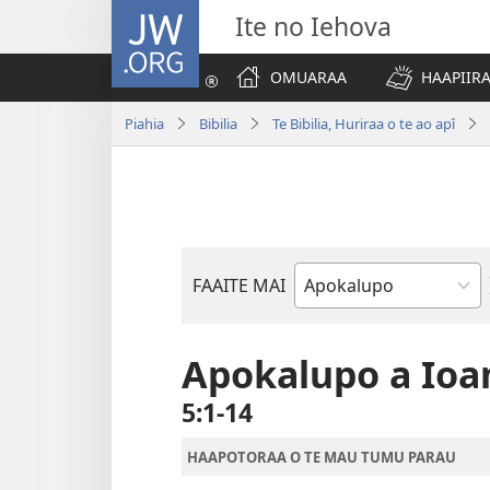
JW.ORG
Ite no Iehova
OMUARAA
HAAPIIRA
Piahia
Bibilia
Te Bibilia, Huriraa o te ao apî
FAAITE MAI
Buka
o
te
Apokalupo a Ioa
Bibilia
5:1-14
HAAPOTORAA O TE MAU TUMU PARAU