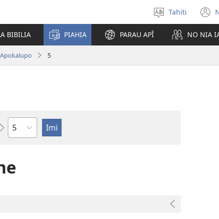
Tahiti
N
Maiti
(
te
n
A BIBILIA
PIAHIA
PARAU APÎ
NO NIA 
reo
w
Apokalupo
5
Pene
ne