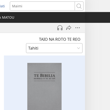
ati
opens
Maimi
ew
IA MATOU
indow)
TAIO NA ROTO TE REO