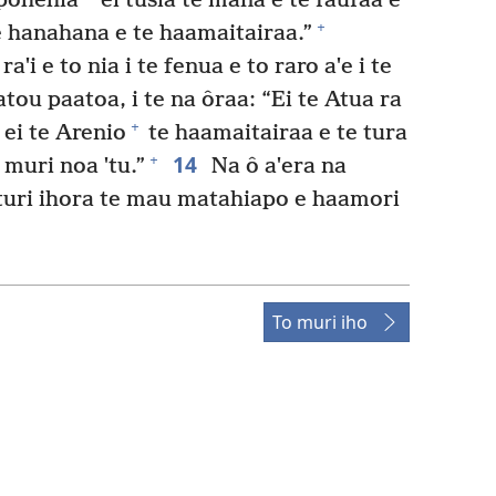
apohehia
ei tusia te mana e te faufaa e
+
te hanahana e te haamaitairaa.”
aˈi e to nia i te fenua e to raro aˈe i te
ratou paatoa, i te na ôraa: “Ei te Atua ra
+
 ei te Arenio
te haamaitairaa e te tura
14
+
muri noa ˈtu.”
Na ô aˈera na
turi ihora te mau matahiapo e haamori
To muri iho