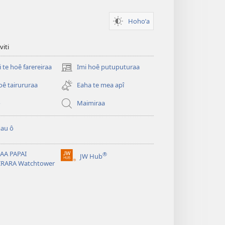
Hohoˈa
viti
i te hoê farereiraa
Imi hoê putuputuraa
(opens
new
oê tairururaa
Eaha te mea apî
window)
o
Maimiraa
au ô
AA PAPAI
®
JW Hub
(opens
IRARA Watchtower
new
window)