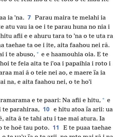
7
aa ia ˈna.
Parau maira te melahi ia
te atu vau ia oe i te parau huna no nia i
itu afii e e ahuru tara to ˈna o te uta ra
a taehae ta oe i ite, aita faahou nei râ.
+
ai i te abuso,
e e haamouhia oia. E te
hoi te feia aita te iˈoa i papaihia i roto i
aa mai â o teie nei ao, e maere ïa ia
ai na, e aita faahou nei, o te hoˈi
+
maramarama e te paari: Na afii e hitu,
e
10
i te parahiraa,
e hitu atoa ïa arii: ua
, aita â te tahi atu i tae mai atura. Ia
11
no te hoê tau poto.
E te puaa taehae