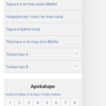
ao
Huriraa
Tapura o te mau buka Bibilia
apî
o
te
Haapotoraa i roto i te mau nota
ao
apî
Tapura faahororaa
Titionare o te mau taˈo Bibilia
Tuhaa hau A
Hi
ˈo
Tuhaa hau B
hau
Hi
atu
ˈo
â
hau
Apokalupo
atu
â
HAAPOTORAA O TE MAU TUMU PARAU
1
2
3
4
5
6
7
8