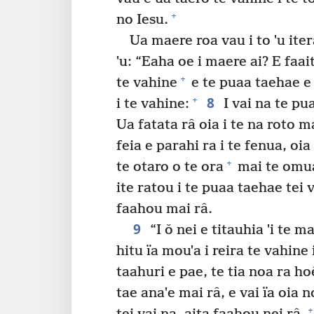
+
no Iesu.
Ua maere roa vau i to ˈu iter
ˈu: “Eaha oe i maere ai? E faai
+
te vahine
e te puaa taehae e h
8
+
i te vahine:
I vai na te pua
Ua fatata râ oia i te na roto m
feia e parahi ra i te fenua, oia 
+
te otaro o te ora
mai te omuar
ite ratou i te puaa taehae tei v
faahou mai râ.
9
“I ǒ nei e titauhia ˈi te 
hitu ïa mouˈa i reira te vahine 
taahuri e pae, te tia noa ra hoê
tae anaˈe mai râ, e vai ïa oia 
+