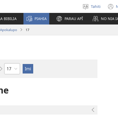
Tahiti
N
Maiti
(
te
n
A BIBILIA
PIAHIA
PARAU APÎ
NO NIA 
reo
w
Apokalupo
17
Pene
ne