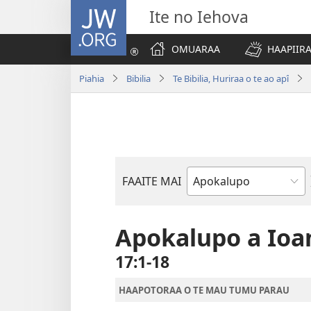
JW.ORG
Ite no Iehova
OMUARAA
HAAPIIRA
Piahia
Bibilia
Te Bibilia, Huriraa o te ao apî
FAAITE MAI
Buka
o
te
Apokalupo a Ioa
Bibilia
17:1-18
HAAPOTORAA O TE MAU TUMU PARAU