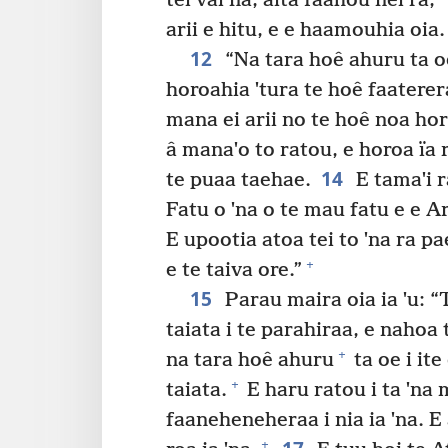
tei vai na, aita faahou nei râ,
arii e hitu, e e haamouhia oia.
12
“Na tara hoê ahuru ta oe i
horoahia ˈtura te hoê faaterer
mana ei arii no te hoê noa hor
â manaˈo to ratou, e horoa ïa 
14
te puaa taehae.
E tamaˈi r
Fatu o ˈna o te mau fatu e e Ar
E upootia atoa tei to ˈna ra pa
+
e te taiva ore.”
15
Parau maira oia ia ˈu: “T
taiata i te parahiraa, e nahoa 
+
na tara hoê ahuru
ta oe i ite
+
taiata.
E haru ratou i ta ˈna 
faaneheneheraa i nia ia ˈna. E 
+