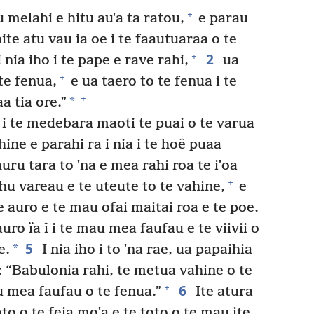
+
 melahi e hitu auˈa ta ratou,
e parau
aite atu vau ia oe i te faautuaraa o te
2
+
 nia iho i te pape e rave rahi,
ua
+
 te fenua,
e ua taero to te fenua i te
+
*
a tia ore.”
u i te medebara maoti te puai o te varua
hine e parahi ra i nia i te hoê puaa
huru tara to ˈna e mea rahi roa te iˈoa
+
hu vareau e te uteute to te vahine,
e
e auro e te mau ofai maitai roa e te poe.
auro ïa î i te mau mea faufau e te viivii o
5
*
e.
I nia iho i to ˈna rae, ua papaihia
: “Babulonia rahi, te metua vahine o te
6
+
 mea faufau o te fenua.”
Ite atura
oto o te feia moˈa e te toto o te mau ite