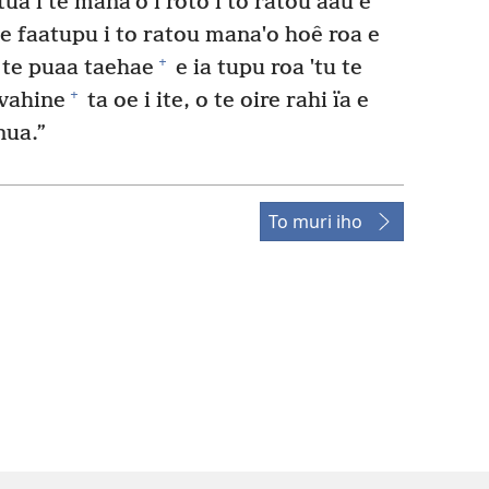
ua i te manaˈo i roto i to ratou aau e
 e faatupu i to ratou manaˈo hoê roa e
+
 te puaa taehae
e ia tupu roa ˈtu te
+
vahine
ta oe i ite, o te oire rahi ïa e
nua.”
To muri iho