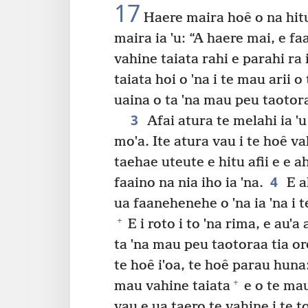
17
Haere maira hoê o na hitu
maira ia ˈu: “A haere mai, e fa
vahine taiata rahi e parahi ra i
taiata hoi o ˈna i te mau arii o
uaina o ta ˈna mau peu taotora
3
Afai atura te melahi ia ˈ
moˈa. Ite atura vau i te hoê va
taehae uteute e hitu afii e e a
4
faaino na nia iho ia ˈna.
E a
ua faanehenehe o ˈna ia ˈna i t
+
E i roto i to ˈna rima, e auˈa 
ta ˈna mau peu taotoraa tia or
te hoê iˈoa, te hoê parau huna
+
mau vahine taiata
e o te mau
vau e ua taero te vahine i te t