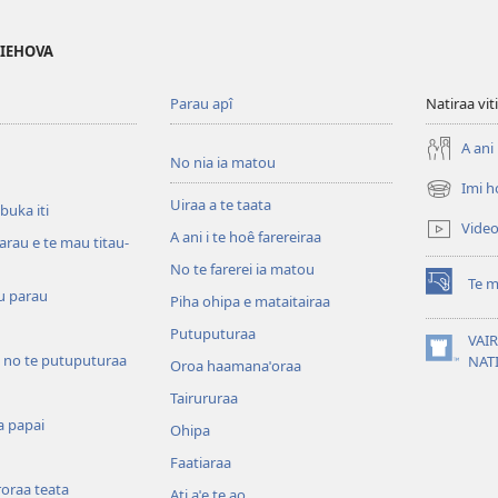
 IEHOVA
Parau apî
Natiraa viti
A ani 
No nia ia matou
Imi h
(opens
Uiraa a te taata
 buka iti
new
Vide
A ani i te hoê farereiraa
window)
arau e te mau titau-
No te farerei ia matou
Te m
(opens
u parau
Piha ohipa e mataitairaa
new
Putuputuraa
window)
VAIR
 no te putuputuraa
(opens
NAT
Oroa haamanaˈoraa
new
Tairururaa
window)
a papai
Ohipa
Faatiaraa
oraa teata
Ati aˈe te ao