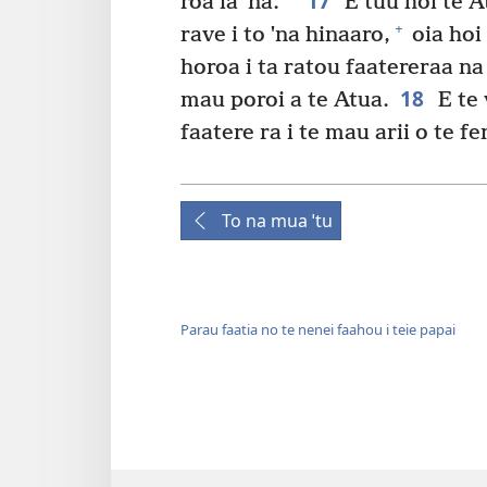
17
roa ia ˈna.
E tuu hoi te At
+
rave i to ˈna hinaaro,
oia hoi
horoa i ta ratou faatereraa na
18
mau poroi a te Atua.
E te 
faatere ra i te mau arii o te fe
To na mua ˈtu
Parau faatia no te nenei faahou i teie papai