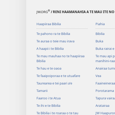
®
JW.ORG
/ RENI HAAMANAHIA A TE MAU ITE NO
Haapiiraa Bibilia
Piahia
Te pahono ra te Bibilia
Bibilia
Te auraa o teie mau irava
Buka
A haapii i te Bibilia
Buka rairai e
Te mau mauhaa no te haapiiraa
Te mau api p
Bibilia
manihini-raa
Te hau e te oaoa
Anairaa tum
Te faaipoiporaa e te utuafare
Vea
Taurearea e tei paari aˈe
Faaineineraa
Tamarii
Porotarama
Faaroo i te Atua
Tapura vaira
Te ihi e te Bibilia
Aratairaa
Te Bibilia i te roaraa o te tau
JW Haapuror