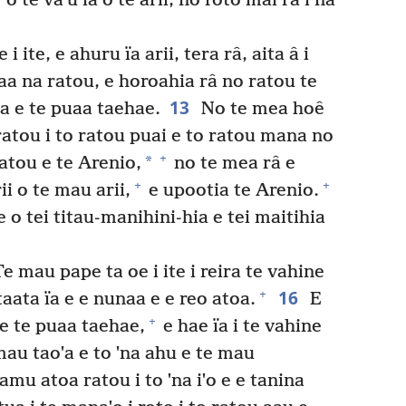
o te vaˈu ïa o te arii, no roto mai râ i na
 ite, e ahuru ïa arii, tera râ, aita â i
aa na ratou, e horoahia râ no ratou te
13
a e te puaa taehae.
No te mea hoê
ratou i to ratou puai e to ratou mana no
+
*
atou e te Arenio,
no te mea râ e
+
+
ii o te mau arii,
e upootia te Arenio.
e o tei titau-manihini-hia e tei maitihia
e mau pape ta oe i ite i reira te vahine
16
+
taata ïa e e nunaa e e reo atoa.
E
+
 e te puaa taehae,
e hae ïa i te vahine
mau taoˈa e to ˈna ahu e te mau
amu atoa ratou i to ˈna iˈo e e tanina