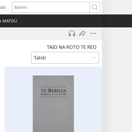
ati
opens
Maimi
ew
IA MATOU
indow)
TAIO NA ROTO TE REO