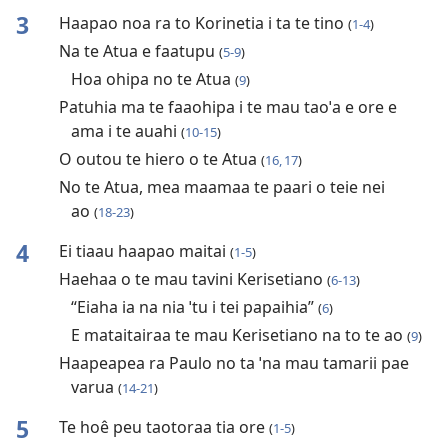
3
Haapao noa ra to Korinetia i ta te tino
(
1-4
)
Na te Atua e faatupu
(
5-9
)
Hoa ohipa no te Atua
(
9
)
Patuhia ma te faaohipa i te mau taoˈa e ore e
ama i te auahi
(
10-15
)
O outou te hiero o te Atua
(
16, 17
)
No te Atua, mea maamaa te paari o teie nei
ao
(
18-23
)
4
Ei tiaau haapao maitai
(
1-5
)
Haehaa o te mau tavini Kerisetiano
(
6-13
)
“Eiaha ia na nia ˈtu i tei papaihia”
(
6
)
E mataitairaa te mau Kerisetiano na to te ao
(
9
)
Haapeapea ra Paulo no ta ˈna mau tamarii pae
varua
(
14-21
)
5
Te hoê peu taotoraa tia ore
(
1-5
)