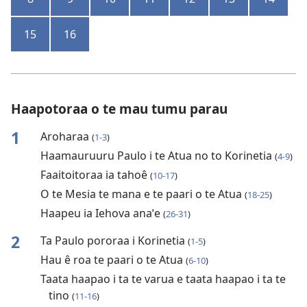
15
16
Haapotoraa o te mau tumu parau
1
Aroharaa
(
1-3
)
Haamauruuru Paulo i te Atua no to Korinetia
(
4-9
)
Faaitoitoraa ia tahoê
(
10-17
)
O te Mesia te mana e te paari o te Atua
(
18-25
)
Haapeu ia Iehova anaˈe
(
26-31
)
2
Ta Paulo pororaa i Korinetia
(
1-5
)
Hau ê roa te paari o te Atua
(
6-10
)
Taata haapao i ta te varua e taata haapao i ta te
tino
(
11-16
)