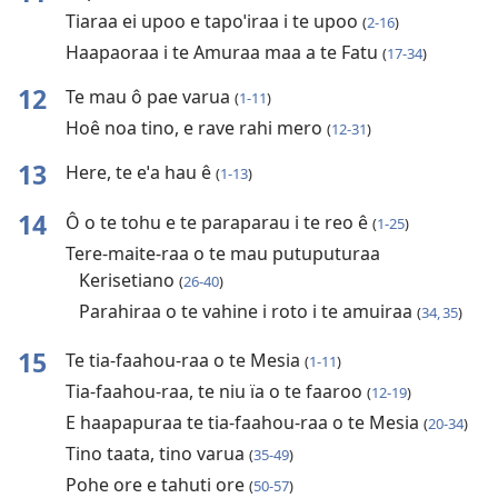
Tiaraa ei upoo e tapoˈiraa i te upoo
(
2-16
)
Haapaoraa i te Amuraa maa a te Fatu
(
17-34
)
12
Te mau ô pae varua
(
1-11
)
Hoê noa tino, e rave rahi mero
(
12-31
)
13
Here, te eˈa hau ê
(
1-13
)
14
Ô o te tohu e te paraparau i te reo ê
(
1-25
)
Tere-maite-raa o te mau putuputuraa
Kerisetiano
(
26-40
)
Parahiraa o te vahine i roto i te amuiraa
(
34, 35
)
15
Te tia-faahou-raa o te Mesia
(
1-11
)
Tia-faahou-raa, te niu ïa o te faaroo
(
12-19
)
E haapapuraa te tia-faahou-raa o te Mesia
(
20-34
)
Tino taata, tino varua
(
35-49
)
Pohe ore e tahuti ore
(
50-57
)