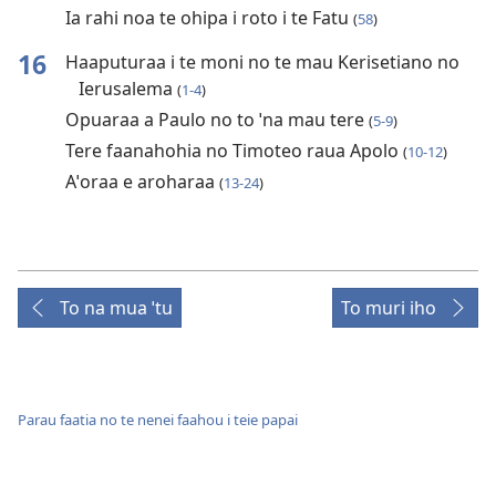
Ia rahi noa te ohipa i roto i te Fatu
(
58
)
16
Haaputuraa i te moni no te mau Kerisetiano no
Ierusalema
(
1-4
)
Opuaraa a Paulo no to ˈna mau tere
(
5-9
)
Tere faanahohia no Timoteo raua Apolo
(
10-12
)
Aˈoraa e aroharaa
(
13-24
)
To na mua ˈtu
To muri iho
Parau faatia no te nenei faahou i teie papai