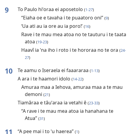
9
To Paulo hiˈoraa ei aposetolo
(
1-27
)
“Eiaha oe e tavaha i te puaatoro oni”
(
9
)
‘Ua ati au ia ore au ia poro!’
(
16
)
Rave i te mau mea atoa no te tauturu i te taata
atoa
(
19-23
)
Haavî ia ˈna iho i roto i te hororaa no te ora
(
24-
27
)
10
Te aamu o Iseraela ei faaararaa
(
1-13
)
A ara i te haamori idolo
(
14-22
)
Amuraa maa a Iehova, amuraa maa a te mau
demoni
(
21
)
Tiamâraa e tâuˈaraa ia vetahi ê
(
23-33
)
“A rave i te mau mea atoa ia hanahana te
Atua”
(
31
)
11
“A pee mai i to ˈu haerea”
(
1
)