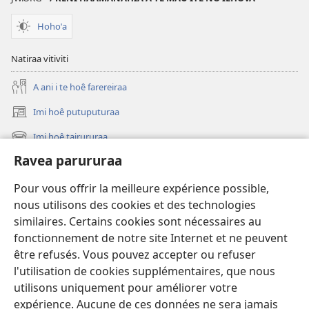
te
Bibilia,
ao
Huriraa
Hohoˈa
apî
o
te
Natiraa vitiviti
ao
A ani i te hoê farereiraa
apî
Imi hoê putuputuraa
(opens
new
Imi hoê tairururaa
(opens
window)
new
Ravea parururaa
Eaha te mea apî
window)
Video
Pour vous offrir la meilleure expérience possible,
nous utilisons des cookies et des technologies
Maimiraa
similaires. Certains cookies sont nécessaires au
fonctionnement de notre site Internet et ne peuvent
Te mau ô
(opens
être refusés. Vous pouvez accepter ou refuser
new
l'utilisation de cookies supplémentaires, que nous
window)
VAIRAA PAPAI NATIRARA Watchtower
utilisons uniquement pour améliorer votre
(opens
expérience. Aucune de ces données ne sera jamais
new