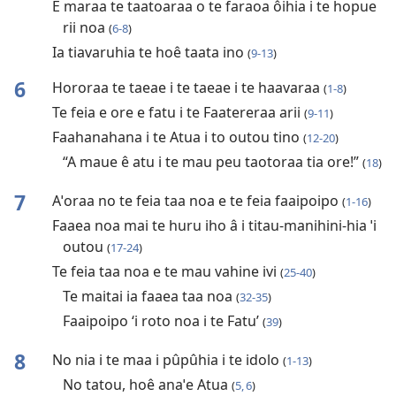
E maraa te taatoaraa o te faraoa ôihia i te hopue
rii noa
(
6-8
)
Ia tiavaruhia te hoê taata ino
(
9-13
)
6
Hororaa te taeae i te taeae i te haavaraa
(
1-8
)
Te feia e ore e fatu i te Faatereraa arii
(
9-11
)
Faahanahana i te Atua i to outou tino
(
12-20
)
“A maue ê atu i te mau peu taotoraa tia ore!”
(
18
)
7
Aˈoraa no te feia taa noa e te feia faaipoipo
(
1-16
)
Faaea noa mai te huru iho â i titau-manihini-hia ˈi
outou
(
17-24
)
Te feia taa noa e te mau vahine ivi
(
25-40
)
Te maitai ia faaea taa noa
(
32-35
)
Faaipoipo ‘i roto noa i te Fatu’
(
39
)
8
No nia i te maa i pûpûhia i te idolo
(
1-13
)
No tatou, hoê anaˈe Atua
(
5, 6
)