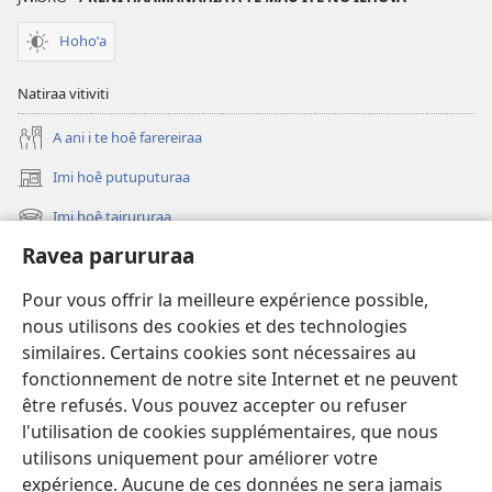
Hohoˈa
Natiraa vitiviti
A ani i te hoê farereiraa
Imi hoê putuputuraa
(opens
new
Imi hoê tairururaa
(opens
window)
new
Ravea parururaa
Eaha te mea apî
window)
Video
Pour vous offrir la meilleure expérience possible,
nous utilisons des cookies et des technologies
Maimiraa
similaires. Certains cookies sont nécessaires au
fonctionnement de notre site Internet et ne peuvent
Te mau ô
(opens
être refusés. Vous pouvez accepter ou refuser
new
l'utilisation de cookies supplémentaires, que nous
window)
VAIRAA PAPAI NATIRARA Watchtower
utilisons uniquement pour améliorer votre
(opens
expérience. Aucune de ces données ne sera jamais
new