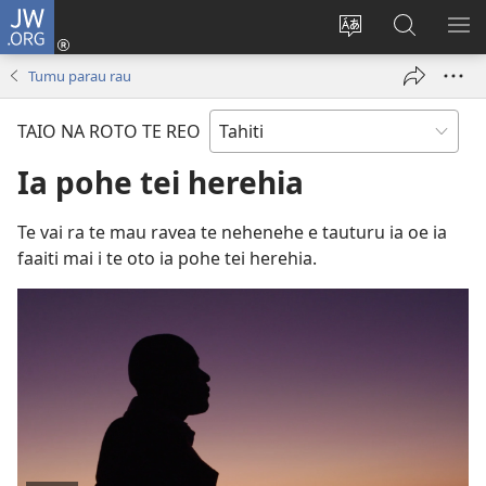
JW.ORG
Nati
(opens
Taui
Maimiraa
FAA
new
i
i
MA
Tumu parau rau
window)
te
nia
TE
reo
JW.ORG
TA
TAIO NA ROTO TE REO
o
AR
te
Ia pohe tei herehia
reni
Te vai ra te mau ravea te nehenehe e tauturu ia oe ia
faaiti mai i te oto ia pohe tei herehia.