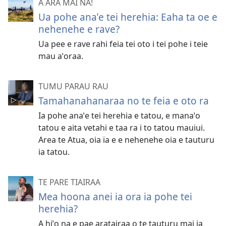
A ARA MAI NA!
Ua pohe anaˈe tei herehia: Eaha ta oe e
nehenehe e rave?
Ua pee e rave rahi feia tei oto i tei pohe i teie
mau aˈoraa.
TUMU PARAU RAU
Tamahanahanaraa no te feia e oto ra
Ia pohe anaˈe tei herehia e tatou, e manaˈo
tatou e aita vetahi e taa ra i to tatou mauiui.
Area te Atua, oia ïa e e nehenehe oia e tauturu
ia tatou.
TE PARE TIAIRAA
Mea hoona anei ia ora ia pohe tei
herehia?
A hiˈo na e pae aratairaa o te tauturu mai ia