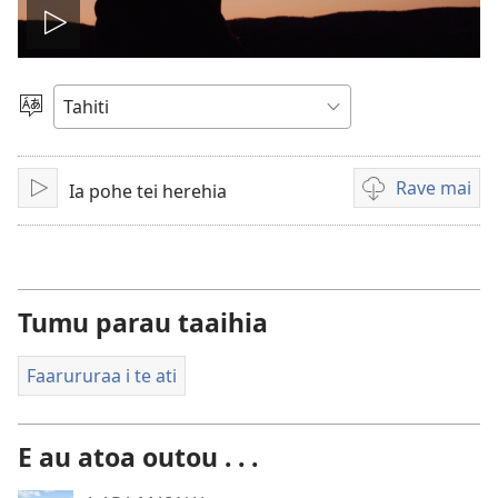
Pata
i
Maiti
te
te
reo
Rave mai
Ia pohe tei herehia
Faahaere
No
video
te
rave
mai
i
Tumu parau taaihia
te
mau
Faarururaa i te ati
video
E au atoa outou . . .