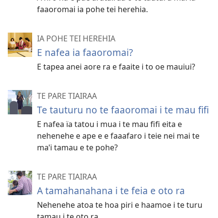
faaoromai ia pohe tei herehia.
IA POHE TEI HEREHIA
E nafea ia faaoromai?
E tapea anei aore ra e faaite i to oe mauiui?
TE PARE TIAIRAA
Te tauturu no te faaoromai i te mau fifi
E nafea ïa tatou i mua i te mau fifi eita e
nehenehe e ape e e faaafaro i teie nei mai te
maˈi tamau e te pohe?
TE PARE TIAIRAA
A tamahanahana i te feia e oto ra
Nehenehe atoa te hoa piri e haamoe i te turu
tamau i te oto ra.