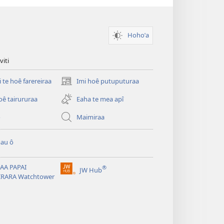
Hohoˈa
viti
i te hoê farereiraa
Imi hoê putuputuraa
(opens
new
oê tairururaa
Eaha te mea apî
window)
o
Maimiraa
au ô
AA PAPAI
®
JW Hub
(opens
IRARA Watchtower
new
window)