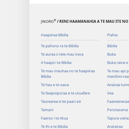
®
JW.ORG
/ RENI HAAMANAHIA A TE MAU ITE NO
Haapiiraa Bibilia
Piahia
Te pahono ra te Bibilia
Bibilia
Te auraa o teie mau irava
Buka
A haapii i te Bibilia
Buka rairai e
Te mau mauhaa no te haapiiraa
Te mau api p
Bibilia
manihini-raa
Te hau e te oaoa
Anairaa tum
Te faaipoiporaa e te utuafare
Vea
Taurearea e tei paari aˈe
Faaineineraa
Tamarii
Porotarama
Faaroo i te Atua
Tapura vaira
Te ihi e te Bibilia
Aratairaa