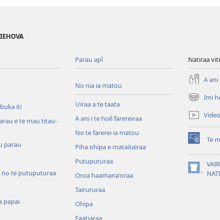
 IEHOVA
Parau apî
Natiraa viti
A ani 
No nia ia matou
Imi h
(opens
Uiraa a te taata
 buka iti
new
Vide
A ani i te hoê farereiraa
window)
arau e te mau titau-
No te farerei ia matou
Te m
(opens
u parau
Piha ohipa e mataitairaa
new
Putuputuraa
window)
VAIR
 no te putuputuraa
(opens
NAT
Oroa haamanaˈoraa
new
Tairururaa
window)
a papai
Ohipa
Faatiaraa