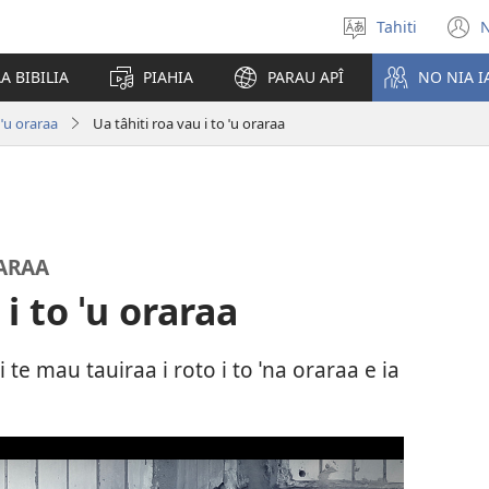
Tahiti
N
Maiti
(
te
n
A BIBILIA
PIAHIA
PARAU APÎ
NO NIA 
reo
w
o ˈu oraraa
Ua tâhiti roa vau i to ˈu oraraa
RARAA
i to ˈu oraraa
 te mau tauiraa i roto i to ˈna oraraa e ia