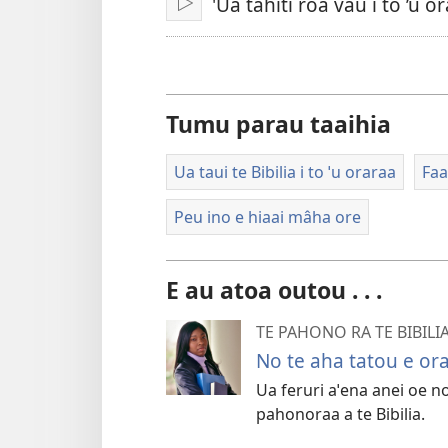
'Ua tâhiti roa vau i to ’u o
Faahaere
video
Tumu parau taaihia
Ua taui te Bibilia i to ˈu oraraa
Faa
Peu ino e hiaai mâha ore
E au atoa outou . . .
TE PAHONO RA TE BIBILI
No te aha tatou e ora 
Ua feruri aˈena anei oe no
pahonoraa a te Bibilia.