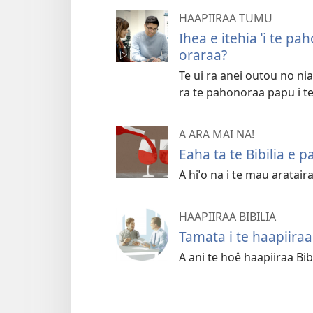
HAAPIIRAA TUMU
Ihea e itehia ˈi te p
oraraa?
Te ui ra anei outou no nia
ra te pahonoraa papu i te
A ARA MAI NA!
Eaha ta te Bibilia e p
A hiˈo na i te mau arataira
HAAPIIRAA BIBILIA
Tamata i te haapiiraa 
A ani te hoê haapiiraa Bibi