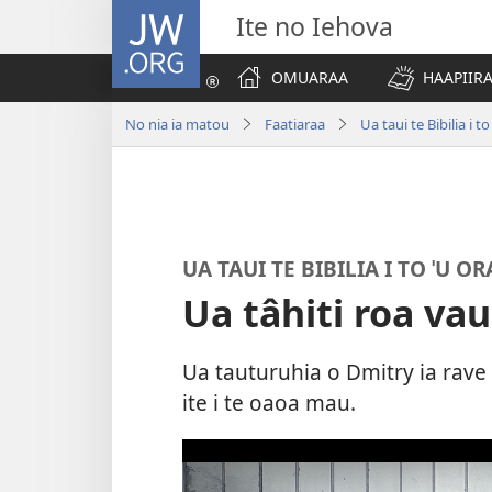
JW.ORG
Ite no Iehova
OMUARAA
HAAPIIRA
No nia ia matou
Faatiaraa
Ua taui te Bibilia i t
UA TAUI TE BIBILIA I TO ˈU O
Ua tâhiti roa vau 
Ua tauturuhia o Dmitry ia rave i
ite i te oaoa mau.