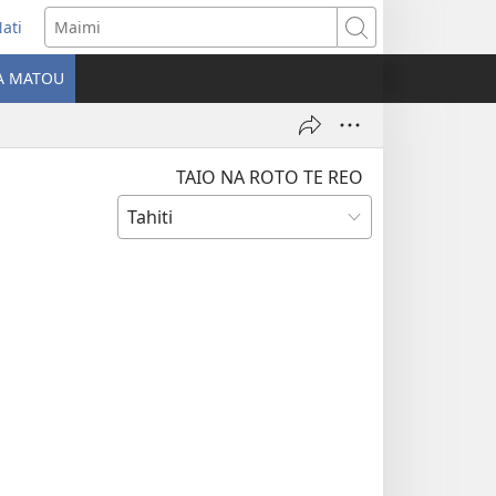
ati
opens
Maimi
ew
IA MATOU
indow)
TAIO NA ROTO TE REO