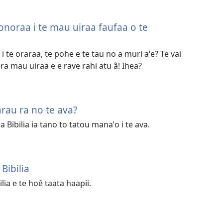
ahonoraa i te mau uiraa faufaa o te
 i te oraraa, te pohe e te tau no a muri aˈe? Te vai
ra mau uiraa e e rave rahi atu â! Ihea?
arau ra no te ava?
a Bibilia ia tano to tatou manaˈo i te ava.
Bibilia
lia e te hoê taata haapii.