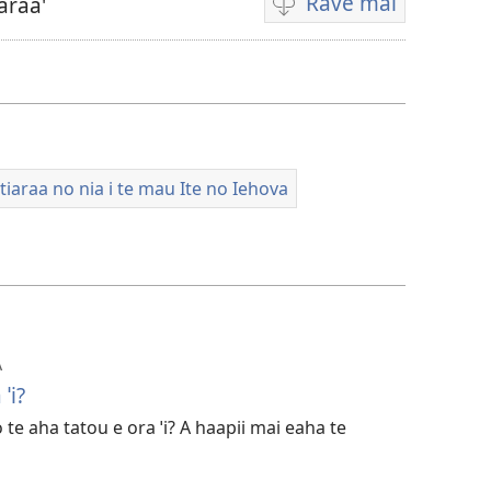
Rave mai
raraa'
No
te
rave
mai
i
te
tiaraa no nia i te mau Ite no Iehova
mau
video
A
ˈi?
 te aha tatou e ora ˈi? A haapii mai eaha te