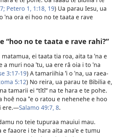
7;
Petero 1, 1:18, 19
) Ua parau Iesu, ua
o ˈna ora ei hoo no te taata e rave
e “hoo no te taata e rave rahi?”
matamua, ei taata tia roa, aita ta ˈna e
a muri noa ˈtu, ua ere râ oia i to ˈna
e 3:17-19
) A tamariihia
ˈ
i o ˈna, ua raea-
Roma 5:12
) No reira, ua parau te Bibilia e,
a tamarii ei “tîtî” na te hara e te pohe.
aita hoê noa ˈˈe o ratou e nehenehe e hoo
i ere.—
Salamo 49:7, 8
.
 Adamu no teie tupuraa mauiui mau.
va e faaore i te hara aita anaˈe e tumu