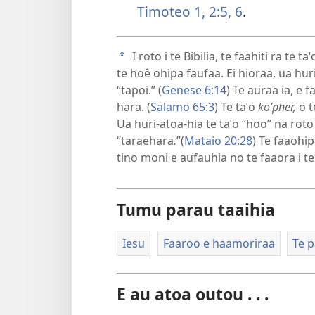
Timoteo 1, 2:5, 6
.
I roto i te Bibilia, te faahiti ra te 
a
te hoê ohipa faufaa. Ei hioraa, ua huri
“tapoi.” (
Genese 6:14
) Te auraa ïa, e 
hara. (
Salamo 65:3
) Te taˈo
koʹpher,
o t
Ua huri-atoa-hia te taˈo “hoo” na roto
“taraehara
.
”(
Mataio 20:28
) Te faaohip
tino moni e aufauhia no te faaora i te
Tumu parau taaihia
Iesu
Faaroo e haamoriraa
Te p
E au atoa outou . . .