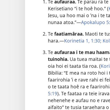
Te
aufauraa.
Te parau ra te 
Kerisetiano “i te hoê hoo.” (
Iesu, ua hoo mai o ˈna i te 
nunaa atoa.”—
Apokalupo 5:
Te
faatiamâraa.
Maoti te tus
hara.—
Korinetia 1, 1:30;
Kol
Te
aufauraa i te mau haamâu
tuinohia.
Ua tuea maitai te 
oia hoi ei taata tia roa. (
Kori
Bibilia: “E mea na roto hoi i
faarirohia ˈi e rave rahi ei 
o te taata hoê ra e faarirohia
5:19
). Te faataa ra teie ira
nehenehe e aufau no e rave 
aifaito” te tusia taraehara 