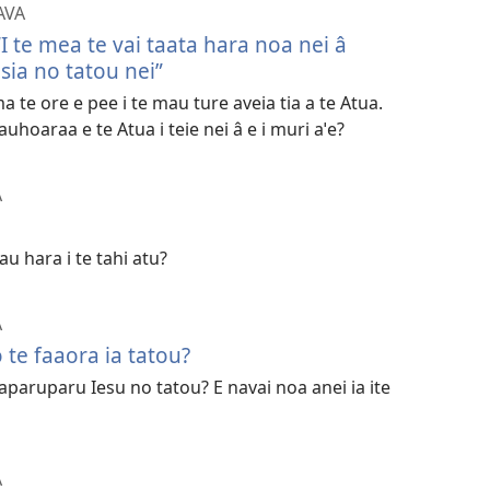
AVA
I te mea te vai taata hara noa nei â
esia no tatou nei”
ma te ore e pee i te mau ture aveia tia a te Atua.
auhoaraa e te Atua i teie nei â e i muri aˈe?
A
u hara i te tahi atu?
A
 te faaora ia tatou?
aparuparu Iesu no tatou? E navai noa anei ia ite
A