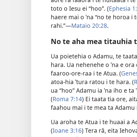
toto o Iesu ei “hoo”. (
Ephesia 1:
haere mai o ˈna “no te horoa i t
rahi.”—
Mataio 20:28
.
No te aha mea titauhia t
Ua poietehia o Adamu, te taata 
hara. Ua nehenehe o ˈna e ora e 
faaroo-ore-raa i te Atua. (
Genes
atoa-hia ˈtura ratou i te hara. (
ua “hoo” Adamu ia ˈna iho e ta ˈn
(
Roma 7:14
) Ei taata tia ore, 
faahou mai i te mea ta Adamu 
Ua aroha te Atua i te huaai a
(
Ioane 3:16
) Tera râ, eita Ieho