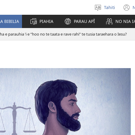
Tahiti
N
Maiti
(
te
n
A BIBILIA
PIAHIA
PARAU APÎ
NO NIA 
reo
w
ha e parauhia ˈi e “hoo no te taata e rave rahi” te tusia taraehara o Iesu?