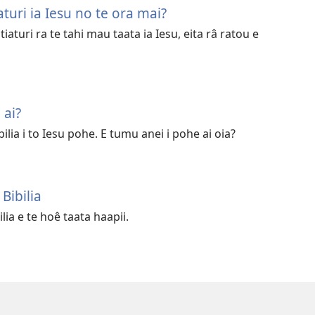
aturi ia Iesu no te ora mai?
 tiaturi ra te tahi mau taata ia Iesu, eita râ ratou e
 ai?
bilia i to Iesu pohe. E tumu anei i pohe ai oia?
Bibilia
lia e te hoê taata haapii.