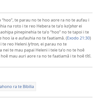
taˈo “hoo”, te parau no te hoo aore ra no te aufau i
hia na roto i te reo Hebera te taˈo k
aʹphar
ei
faaohipa pinepinehia te taˈo “hoo” no te tapoi i te
e hoo ïa e aufauhia no te faatiamâ. (
Exodo 21:30
)
 i te reo Heleni
lyʹtron,
ei parau no te
a nei te mau papai Heleni i teie taˈo no te hoê
 hoê mau auri aore ra no te faatiamâ i te hoê tîtî.
ahono ra te Bibilia