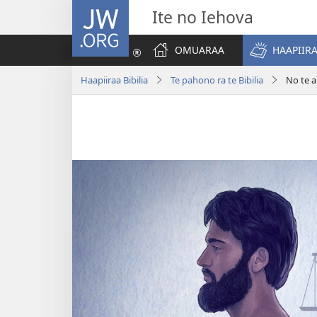
JW.ORG
Ite no Iehova
OMUARAA
HAAPIIRA
Haapiiraa Bibilia
Te pahono ra te Bibilia
No te a