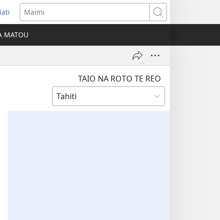
ati
opens
Maimi
ew
IA MATOU
indow)
TAIO NA ROTO TE REO