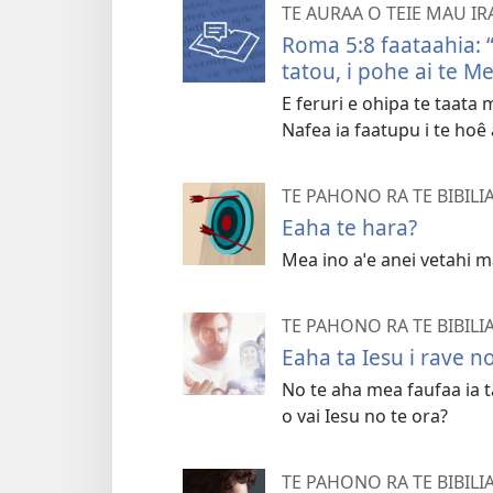
TE AURAA O TEIE MAU IR
Roma 5:8 faataahia: “
tatou, i pohe ai te M
E feruri e ohipa te taata 
Nafea ia faatupu i te hoê 
TE PAHONO RA TE BIBILI
Eaha te hara?
Mea ino aˈe anei vetahi ma
TE PAHONO RA TE BIBILI
Eaha ta Iesu i rave no
No te aha mea faufaa ia t
o vai Iesu no te ora?
TE PAHONO RA TE BIBILI