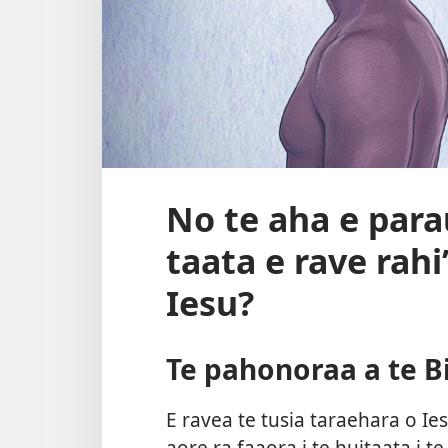
No te aha e parau
taata e rave rahi
Iesu?
Te pahonoraa a te Bi
E ravea te tusia taraehara o Ie
aore ra faaora i te huitaata i te