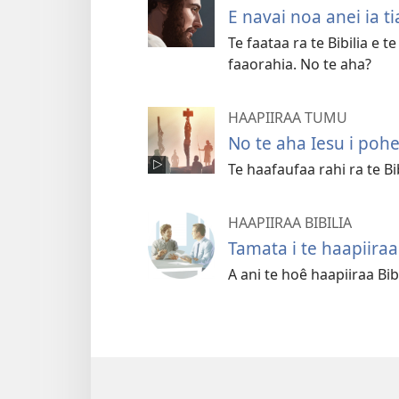
E navai noa anei ia ti
Te faataa ra te Bibilia e te
faaorahia. No te aha?
HAAPIIRAA TUMU
No te aha Iesu i pohe
Te haafaufaa rahi ra te Bi
HAAPIIRAA BIBILIA
Tamata i te haapiiraa 
A ani te hoê haapiiraa Bibi