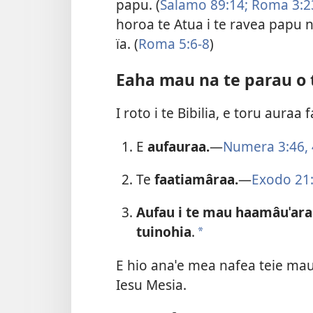
papu. (
Salamo 89:14;
Roma 3:2
horoa te Atua i te ravea papu n
ïa. (
Roma 5:6-8
)
Eaha mau na te parau o 
I roto i te Bibilia, e toru auraa 
E
aufauraa.
—
Numera 3:46,
Te
faatiamâraa.
—
Exodo 21
Aufau i te mau haamâuˈaraa 
tuinohia
.
a
E hio anaˈe mea nafea teie mau t
Iesu Mesia.