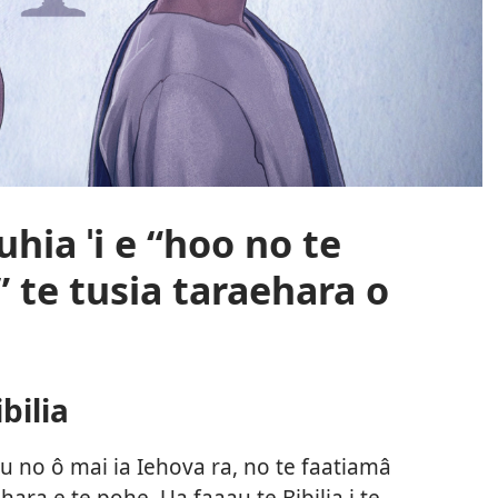
hia ˈi e “hoo no te
” te tusia taraehara o
bilia
su no ô mai ia Iehova ra, no te faatiamâ
 hara e te pohe. Ua faaau te Bibilia i te