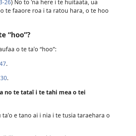
3-26
) No to ˈna here i te huitaata, ua
o te faaore roa i ta ratou hara, o te hoo
te “hoo”?
faufaa o te taˈo “hoo”:
 47
.
:30
.
no te tataî i te tahi mea o tei
aˈo e tano ai i nia i te tusia taraehara o