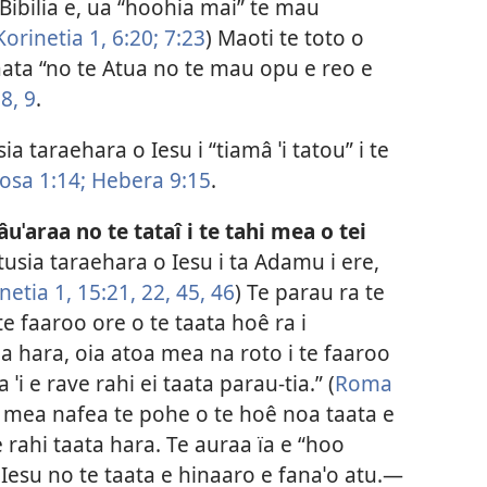
Bibilia e, ua “hoohia mai” te mau
Korinetia 1, 6:20;
7:23
) Maoti te toto o
taata “no te Atua no te mau opu e reo e
8, 9
.
ia taraehara o Iesu i “tiamâ ˈi tatou” i te
osa 1:14;
Hebera 9:15
.
ˈaraa no te tataî i te tahi mea o tei
tusia taraehara o Iesu i ta Adamu i ere,
netia 1, 15:21, 22,
45, 46
) Te parau ra te
 te faaroo ore o te taata hoê ra i
feia hara, oia atoa mea na roto i te faaroo
 ˈi e rave rahi ei taata parau-tia.” (
Roma
va mea nafea te pohe o te hoê noa taata e
rahi taata hara. Te auraa ïa e “hoo
o Iesu no te taata e hinaaro e fanaˈo atu.—