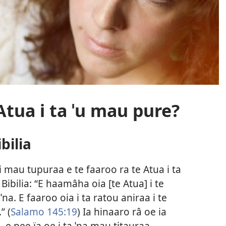
Atua i ta ˈu mau pure?
bilia
ahi mau tupuraa e te faaroo ra te Atua i ta
ibilia: “E haamâha oia [te Atua] i te
ˈna. E faaroo oia i ta ratou aniraa i te
” (
Salamo 145:19
) Ia hinaaro râ oe ia
e pee ïa oe i ta ˈna mau titauraa.