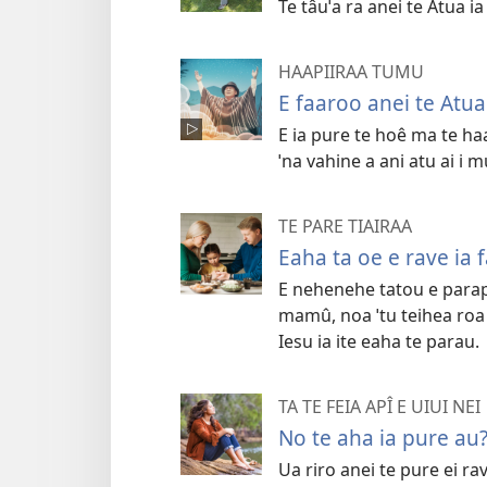
Te tâuˈa ra anei te Atua ia 
HAAPIIRAA TUMU
E faaroo anei te Atua
E ia pure te hoê ma te haa
ˈna vahine a ani atu ai i mu
TE PARE TIAIRAA
Eaha ta oe e rave ia 
E nehenehe tatou e parapa
mamû, noa ˈtu teihea roa 
Iesu ia ite eaha te parau.
TA TE FEIA APÎ E UIUI NEI
No te aha ia pure au
Ua riro anei te pure ei r