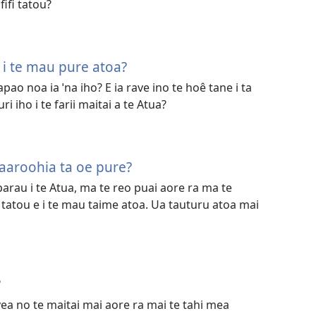
fifi tatou?
 i te mau pure atoa?
pao noa ia ˈna iho? E ia rave ino te hoê tane i ta
ri iho i te farii maitai a te Atua?
faaroohia ta oe pure?
rau i te Atua, ma te reo puai aore ra ma te
tatou e i te mau taime atoa. Ua tauturu atoa mai
?
avea no te maitai mai aore ra mai te tahi mea