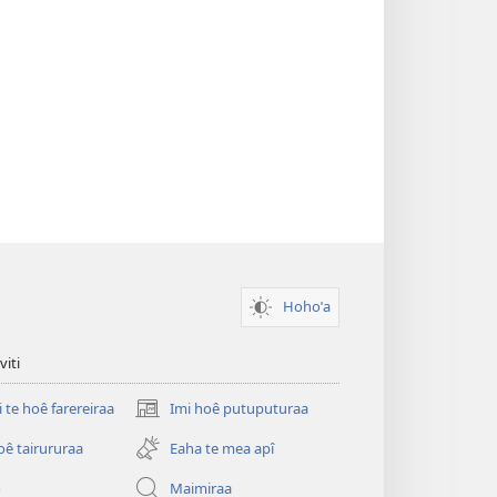
Hohoˈa
viti
i te hoê farereiraa
Imi hoê putuputuraa
(opens
new
oê tairururaa
Eaha te mea apî
window)
o
Maimiraa