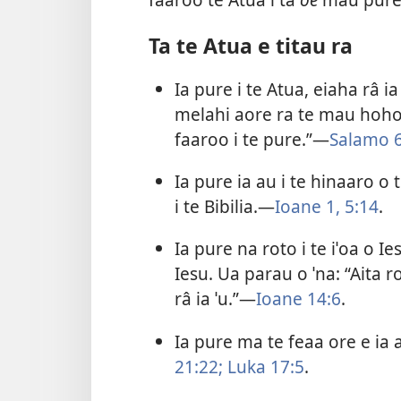
Ta te Atua e titau ra
Ia pure i te Atua, eiaha râ i
melahi aore ra te mau hohoˈ
faaroo i te pure.”—
Salamo 6
Ia pure ia au i te hinaaro o
i te Bibilia.—
Ioane 1, 5:14
.
Ia pure na roto i te iˈoa o Ie
Iesu. Ua parau o ˈna: “Aita r
râ ia ˈu.”—
Ioane 14:6
.
Ia pure ma te feaa ore e ia 
21:22;
Luka 17:5
.