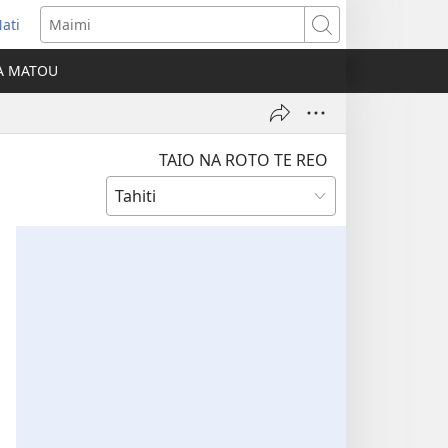
ati
opens
Maimi
ew
IA MATOU
indow)
TAIO NA ROTO TE REO