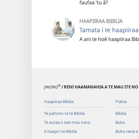
faufaa ˈtu â?
HAAPIIRAA BIBILIA
Tamata i te haapiiraa 
A ani te hoê haapiiraa Bibi
®
JW.ORG
/ RENI HAAMANAHIA A TE MAU ITE NO
Haapiiraa Bibilia
Piahia
Te pahono ra te Bibilia
Bibilia
Te auraa o teie mau irava
Buka
A haapii i te Bibilia
Buka rairai e