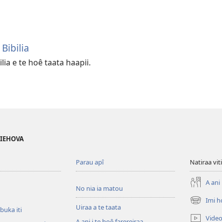
Bibilia
lia e te hoê taata haapii.
 IEHOVA
Parau apî
Natiraa viti
A ani 
No nia ia matou
Imi h
(opens
Uiraa a te taata
 buka iti
new
Vide
A ani i te hoê farereiraa