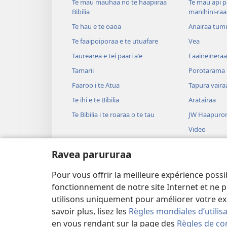
Te mau mauhaa no te haapiiraa
Te mau api p
Bibilia
manihini-raa
Te hau e te oaoa
Anairaa tum
Te faaipoiporaa e te utuafare
Vea
Taurearea e tei paari aˈe
Faaineineraa
Tamarii
Porotarama
Faaroo i te Atua
Tapura vaira
Te ihi e te Bibilia
Aratairaa
Te Bibilia i te roaraa o te tau
JW Haapuror
Video
Upaupa
Ravea parururaa
Haruharuraa
Bibilia hautih
Pour vous offrir la meilleure expérience possi
Taioraa Bibili
fonctionnement de notre site Internet et ne p
utilisons uniquement pour améliorer votre ex
savoir plus, lisez les
Règles mondiales d’utilis
en vous rendant sur la page des
Règles de con