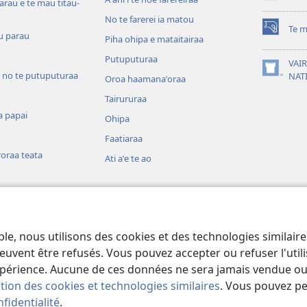
window)
arau e te mau titau-
No te farerei ia matou
Te m
(opens
u parau
Piha ohipa e mataitairaa
new
Putuputuraa
window)
VAIR
 no te putuputuraa
(opens
NAT
Oroa haamanaˈoraa
new
Tairururaa
window)
a papai
Ohipa
Faatiaraa
oraa teata
Ati aˈe te ao
 o te mau aamu
ia
ble, nous utilisons des cookies et des technologies similair
a e au i te teata
euvent être refusés. Vous pouvez accepter ou refuser l'uti
périence. Aucune de ces données ne sera jamais vendue ou u
ation des cookies et technologies similaires
. Vous pouvez p
fidentialité
.