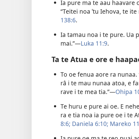
Ia pure ma te aau haavare or
“Teitei noa ˈtu Iehova, te ite
138:6
.
Ia tamau noa i te pure. Ua p
mai.”—
Luka 11:9
.
Ta te Atua e ore e haapa
To oe fenua aore ra nunaa. “E
râ i te mau nunaa atoa, e fari
rave i te mea tia.”—
Ohipa 10
Te huru e pure ai oe. E nehe
ra e tia noa ia pure oe i te 
8:6;
Daniela 6:10;
Mareko 11
Ia pure oe ma te reo puai ao