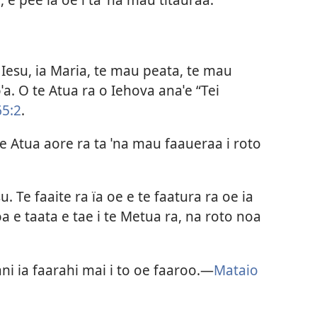
a Iesu, ia Maria, te mau peata, te mau
a. O te Atua ra o Iehova anaˈe “Tei
5:2
.
 te Atua aore ra ta ˈna mau faaueraa i roto
su. Te faaite ra ïa oe e te faatura ra oe ia
oa e taata e tae i te Metua ra, na roto noa
ani ia faarahi mai i to oe faaroo.—
Mataio