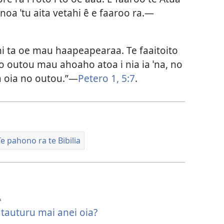
 noa ˈtu aita vetahi ê e faaroo ra.—
hi ta oe mau haapeapearaa. Te faaitoito
 i to outou mau ahoaho atoa i nia ia ˈna, no
a oia no outou.”—
Petero 1, 5:7
.
Te pahono ra te Bibilia
A
e tauturu mai anei oia?