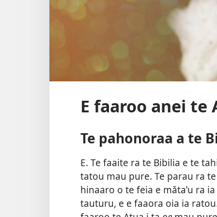
E faaroo anei te 
Te pahonoraa a te Bi
E. Te faaite ra te Bibilia e te t
tatou mau pure. Te parau ra te B
hinaaro o te feia e mǎtaˈu ra ia 
tauturu, e e faaora oia ia ratou.
faaroo te Atua i ta
oe
mau pure, 