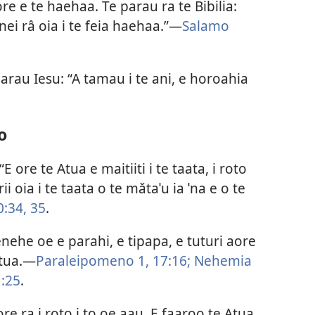
e e te haehaa. Te parau ra te Bibilia:
 nei râ oia i te feia haehaa.”—
Salamo
arau Iesu: “A tamau i te ani, e horoahia
o
 ore te Atua e maitiiti i te taata, i roto
i oia i te taata o te mǎtaˈu ia ˈna e o te
:34, 35
.
nehe oe e parahi, e tipapa, e tuturi aore
Atua.—
Paraleipomeno 1, 17:16;
Nehemia
:25
.
re ra i roto i to oe aau. E faaroo te Atua