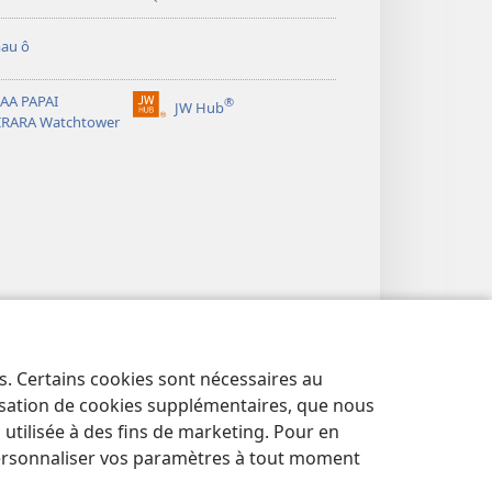
au ô
AA PAPAI
®
JW Hub
(opens
IRARA Watchtower
new
window)
es. Certains cookies sont nécessaires au
lisation de cookies supplémentaires, que nous
tilisée à des fins de marketing. Pour en
ersonnaliser vos paramètres à tout moment