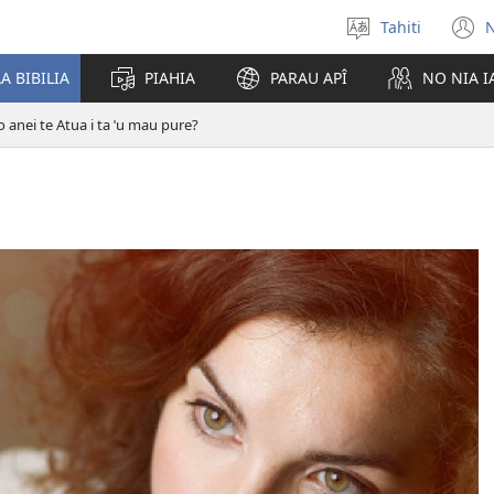
Tahiti
N
Maiti
(
te
n
A BIBILIA
PIAHIA
PARAU APÎ
NO NIA 
reo
w
o anei te Atua i ta ˈu mau pure?