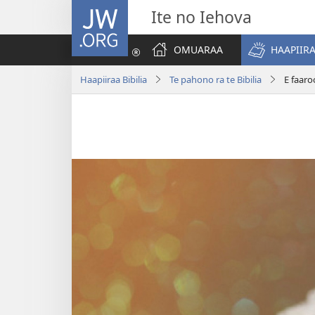
JW.ORG
Ite no Iehova
OMUARAA
HAAPIIRA
Haapiiraa Bibilia
Te pahono ra te Bibilia
E faaro