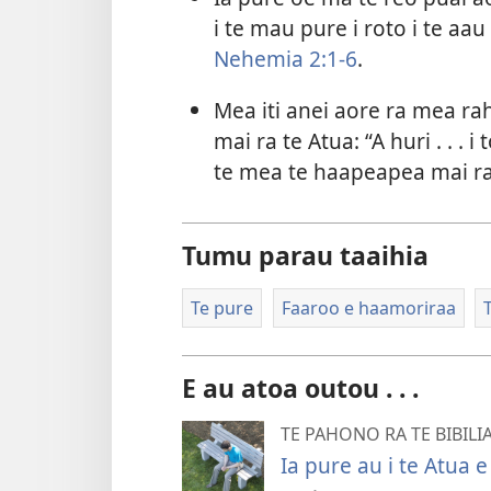
i te mau pure i roto i te aau
Nehemia 2:1-6
.
Mea iti anei aore ra mea ra
mai ra te Atua: “A huri . . .
te mea te haapeapea mai r
Tumu parau taaihia
Te pure
Faaroo e haamoriraa
E au atoa outou . . .
TE PAHONO RA TE BIBILI
Ia pure au i te Atua 