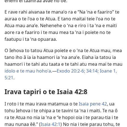
enemi ei taahiraa avae no oe.’”
E rave rahi aivanaa te manaˈo ra e “Na ˈna e faariro” te
auraa o te iˈoa o te Atua. E tano maitai teie iˈoa no te
Atua mau anaˈe. Nehenehe o ˈna e riro i ta ˈna e maiti
aore ra e faariro i te mau mea ta ˈna i poiete no te
faatupu i ta ˈna opuaraa.
O Iehova to tatou Atua poiete e o ˈna te Atua mau, mea
tano iho â ïa ia haamori ia ˈna anaˈe. Eiaha ïa tatou ia
haamori i te tahi atu taata e te tahi atu mea mai te mau
idolo e te mau hohoˈa
.—
Exodo 20:2-6;
34:14;
Ioane 1,
5:21
.
Irava tapiri o te Isaia 42:8
I roto i te mau irava matamua o te
Isaia pene 42
, ua
tohu Iehova i te ohipa a te tavini ta ˈna i maiti. Te na ô
ra te Atua no nia ia ˈna e “e hopoi oia i te parau-tia i te
mau nunaa ěê.” (
Isaia 42:1
) No nia i teie parau tohu, te