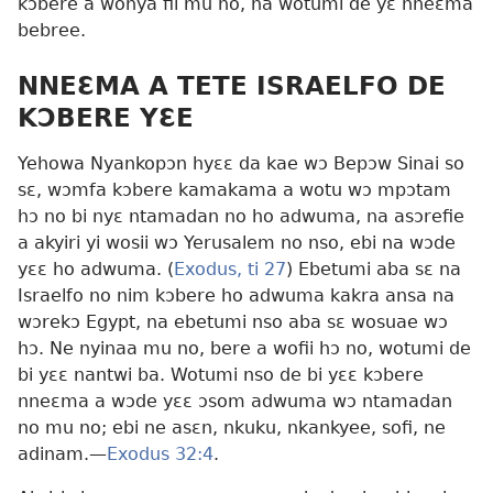
kɔbere a wonya fii mu no, na wotumi de yɛ nneɛma
bebree.
NNEƐMA A TETE ISRAELFO DE
KƆBERE YƐE
Yehowa Nyankopɔn hyɛɛ da kae wɔ Bepɔw Sinai so
sɛ, wɔmfa kɔbere kamakama a wotu wɔ mpɔtam
hɔ no bi nyɛ ntamadan no ho adwuma, na asɔrefie
a akyiri yi wosii wɔ Yerusalem no nso, ebi na wɔde
yɛɛ ho adwuma. (
Exodus, ti 27
) Ebetumi aba sɛ na
Israelfo no nim kɔbere ho adwuma kakra ansa na
wɔrekɔ Egypt, na ebetumi nso aba sɛ wosuae wɔ
hɔ. Ne nyinaa mu no, bere a wofii hɔ no, wotumi de
bi yɛɛ nantwi ba. Wotumi nso de bi yɛɛ kɔbere
nneɛma a wɔde yɛɛ ɔsom adwuma wɔ ntamadan
no mu no; ebi ne asɛn, nkuku, nkankyee, sofi, ne
adinam.
—
Exodus 32:4
.