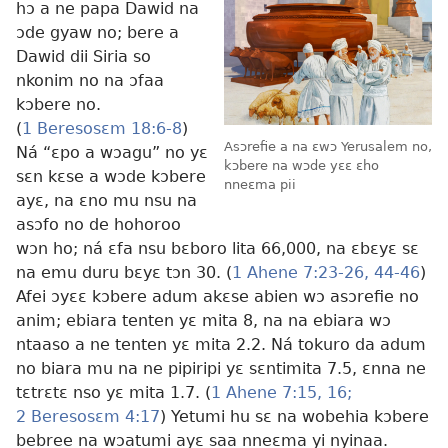
hɔ a ne papa Dawid na
ɔde gyaw no; bere a
Dawid dii Siria so
nkonim no na ɔfaa
kɔbere no.
(
1 Beresosɛm 18:6-8
)
Asɔrefie a na ɛwɔ Yerusalem no,
Ná “ɛpo a wɔagu” no yɛ
kɔbere na wɔde yɛɛ ɛho
sɛn kɛse a wɔde kɔbere
nneɛma pii
ayɛ, na ɛno mu nsu na
asɔfo no de hohoroo
wɔn ho; ná ɛfa nsu bɛboro lita 66,000, na ɛbɛyɛ sɛ
na emu duru bɛyɛ tɔn 30. (
1 Ahene 7:23-26,
44-46
)
Afei ɔyɛɛ kɔbere adum akɛse abien wɔ asɔrefie no
anim; ebiara tenten yɛ mita 8, na na ebiara wɔ
ntaaso a ne tenten yɛ mita 2.2. Ná tokuro da adum
no biara mu na ne pipiripi yɛ sɛntimita 7.5, ɛnna ne
tɛtrɛtɛ nso yɛ mita 1.7. (
1 Ahene 7:15, 16;
2 Beresosɛm 4:17
) Yetumi hu sɛ na wobehia kɔbere
bebree na wɔatumi ayɛ saa nneɛma yi nyinaa.