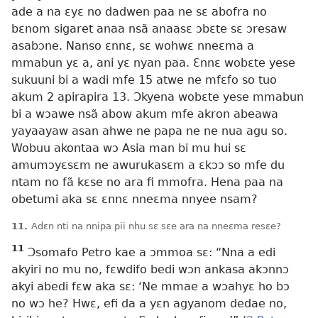
ade a na ɛyɛ no dadwen paa ne sɛ abofra no
bɛnom sigaret anaa nsã anaasɛ ɔbɛte sɛ ɔresaw
asabɔne. Nanso ɛnnɛ, sɛ wohwɛ nneɛma a
mmabun yɛ a, ani yɛ nyan paa. Ɛnnɛ wobɛte yese
sukuuni bi a wadi mfe 15 atwe ne mfɛfo so tuo
akum 2 apirapira 13. Ɔkyena wobɛte yese mmabun
bi a wɔawe nsã abow akum mfe akron abeawa
yayaayaw asan ahwe ne papa ne ne nua agu so.
Wobuu akontaa wɔ Asia man bi mu hui sɛ
amumɔyɛsɛm ne awurukasɛm a ɛkɔɔ so mfe du
ntam no fã kɛse no ara fi mmofra. Hena paa na
obetumi aka sɛ ɛnnɛ nneɛma nnyee nsam?
11.
Adɛn nti na nnipa pii nhu sɛ sɛe ara na nneɛma resɛe?
11
Ɔsomafo Petro kae a ɔmmoa sɛ: “Nna a edi
akyiri no mu no, fɛwdifo bedi wɔn ankasa akɔnnɔ
akyi abedi fɛw aka sɛ: ‘Ne mmae a wɔahyɛ ho bɔ
no wɔ he? Hwɛ, efi da a yɛn agyanom dedae no,