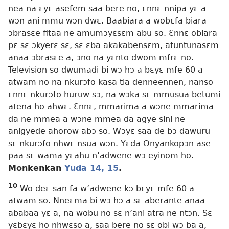
nea na ɛyɛ asefem saa bere no, ɛnnɛ nnipa yɛ a
wɔn ani mmu wɔn dwɛ. Baabiara a wobɛfa biara
ɔbrasɛe fitaa ne amumɔyɛsɛm abu so. Ɛnnɛ obiara
pɛ sɛ ɔkyerɛ sɛ, sɛ ɛba akakabensɛm, atuntunasɛm
anaa ɔbrasɛe a, ɔno na yɛnto dwom mfrɛ no.
Television so dwumadi bi wɔ hɔ a bɛyɛ mfe 60 a
atwam no na nkurɔfo kasa tia denneennen, nanso
ɛnnɛ nkurɔfo huruw sɔ, na wɔka sɛ mmusua betumi
atena ho ahwɛ. Ɛnnɛ, mmarima a wɔne
mmarima
da ne mmea a wɔne mmea da agye sini ne
anigyede ahorow abɔ so. Wɔyɛ saa de bɔ dawuru
sɛ nkurɔfo nhwɛ nsua wɔn. Yɛda Onyankopɔn ase
paa sɛ wama yɛahu n’adwene wɔ eyinom ho.
—
Monkenkan
Yuda 14, 15
.
10
Wo deɛ san fa w’adwene kɔ bɛyɛ mfe 60 a
atwam so. Nneɛma bi wɔ hɔ a sɛ aberante anaa
ababaa yɛ a, na wobu no sɛ n’ani atra ne ntɔn. Sɛ
yɛbɛyɛ ho nhwɛso a, saa bere no sɛ obi wɔ ba a,