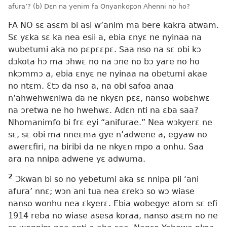
afura’? (b) Dɛn na yenim fa Onyankopɔn Ahenni no ho?
FA NO sɛ asɛm bi asi w’anim ma bere kakra atwam.
Sɛ yɛka sɛ ka nea esii a, ebia ɛnyɛ ne nyinaa na
wubetumi aka no pɛpɛɛpɛ. Saa nso na sɛ obi kɔ
dɔkota hɔ ma ɔhwɛ no na ɔne no bɔ yare no ho
nkɔmmɔ a, ebia ɛnyɛ ne nyinaa na obetumi akae
no ntɛm. Ɛtɔ da nso a, na obi safoa anaa
n’ahwehwɛniwa da ne nkyɛn pɛɛ, nanso wobɛhwɛ
na ɔretwa ne ho hwehwɛ. Adɛn nti na ɛba saa?
Nhomanimfo bi frɛ eyi “anifurae.” Nea wɔkyerɛ ne
sɛ, sɛ obi ma nneɛma gye n’adwene a, egyaw no
awerɛfiri, na biribi da ne nkyɛn mpo a onhu. Saa
ara na nnipa adwene yɛ adwuma.
2
Ɔkwan bi so no yebetumi aka sɛ nnipa pii ‘ani
afura’ nnɛ; wɔn ani tua nea ɛrekɔ so wɔ wiase
nanso wonhu nea ɛkyerɛ. Ebia wobegye atom sɛ efi
1914 reba no wiase asesa koraa, nanso asɛm no ne