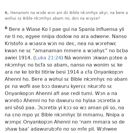
6.
Henanom na wɔde wɔn ani dii Bible nkɔmhyɛ akyi, na bere a
wohui sɛ Bible nkɔmhyɛ abam no, dɛn na wɔyɛe?
6
Bere a Wiase Ko I pae gui na Spania influensa yii
ne ti no, egyee nnipa dodow no ara adwene. Nanso
Kristofo a wɔasra wɔn no deɛ, nea na wɔrehwɛ
kwan ne sɛ “amanaman mmere a wɔahyɛ” no bɛba
awiei 1914. (
Luka 21:24
) Ná wonnim ɔkwan pɔtee a
nkɔmhyɛ no bɛfa so abam, nanso na wonim sɛ ke
ara ne ke biribi titiriw besi 1914 a ɛfa Onyankopɔn
Ahenni ho. Bere a wohui sɛ Bible nkɔmhyɛ no abam
pɛ na wofii ase bɔɔ dawuru kyerɛɛ nkurɔfo sɛ
Onyankopɔn Ahenni afi ase redi tumi. Wɔn a na
wɔrebɔ Ahenni no ho dawuru no hyiaa ɔsɔretia a
ani sõsõ paa. Ɔsɔretia yi kɔɔ so wɔ aman pii so, na
na ɛno mpo yɛ Bible nkɔmhyɛ bi mmamu. Nnipa a
wɔmpɛ Onyankopɔn Ahenni no ‘nam mmara so de
ɔhaw baa’ adawurubɔfo no so mfe pii. Wɔhwee