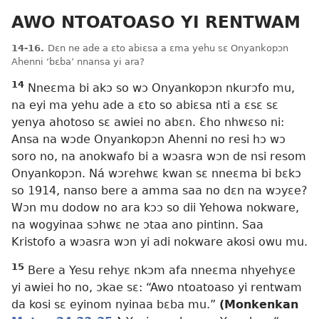
AWO NTOATOASO YI RENTWAM
14-16.
Dɛn ne ade a ɛto abiɛsa a ɛma yehu sɛ Onyankopɔn
Ahenni ‘bɛba’ nnansa yi ara?
14
Nneɛma bi akɔ so wɔ Onyankopɔn nkurɔfo mu,
na eyi ma yehu ade a ɛto so abiɛsa nti a ɛsɛ sɛ
yenya ahotoso sɛ awiei no abɛn. Ɛho nhwɛso ni:
Ansa na wɔde
Onyankopɔn Ahenni no resi hɔ wɔ
soro no, na anokwafo bi a wɔasra wɔn de nsi resom
Onyankopɔn. Ná wɔrehwɛ kwan sɛ nneɛma bi bɛkɔ
so 1914, nanso bere a amma saa no dɛn na wɔyɛe?
Wɔn mu dodow no ara kɔɔ so dii Yehowa nokware,
na wogyinaa sɔhwɛ ne ɔtaa ano pintinn. Saa
Kristofo a wɔasra wɔn yi adi nokware akosi owu mu.
15
Bere a Yesu rehyɛ nkɔm afa nneɛma nhyehyɛe
yi awiei ho no, ɔkae sɛ: “Awo ntoatoaso yi rentwam
da kosi sɛ eyinom nyinaa bɛba mu.”
(Monkenkan