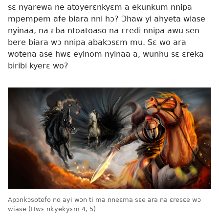
sɛ nyarewa ne atoyerɛnkyɛm a ekunkum nnipa
mpempem afe biara nni hɔ? Ɔhaw yi ahyeta wiase
nyinaa, na ɛba ntoatoaso na ɛredi nnipa awu sen
bere biara wɔ nnipa abakɔsɛm mu. Sɛ wo ara
wotena ase hwɛ eyinom nyinaa a, wunhu sɛ ɛreka
biribi kyerɛ wo?
Apɔnkɔsotefo no ayi wɔn ti ma nneɛma sɛe ara na ɛresɛe wɔ
wiase (Hwɛ nkyekyɛm 4, 5)