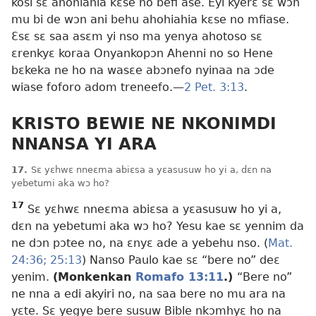
kosi sɛ ahohiahia kɛse no befi ase. Eyi kyerɛ sɛ wɔn
mu bi de wɔn ani behu ahohiahia kɛse no mfiase.
Ɛsɛ sɛ saa asɛm yi nso ma yenya ahotoso sɛ
ɛrenkyɛ koraa Onyankopɔn Ahenni no so Hene
bɛkeka ne ho na wasɛe abɔnefo nyinaa na ɔde
wiase foforo adom treneefo.
—
2 Pet. 3:13
.
KRISTO BEWIE NE NKONIMDI
NNANSA YI ARA
17.
Sɛ yɛhwɛ nneɛma abiɛsa a yɛasusuw ho yi a, dɛn na
yebetumi aka wɔ ho?
17
Sɛ yɛhwɛ nneɛma abiɛsa a yɛasusuw ho yi a,
dɛn na yebetumi aka wɔ ho? Yesu kae sɛ yennim da
ne dɔn pɔtee no, na ɛnyɛ ade a yebehu nso. (
Mat.
24:36;
25:13
) Nanso Paulo kae sɛ “bere no” deɛ
yenim.
(Monkenkan
Romafo 13:11
.)
“Bere no”
ne nna a edi akyiri no, na saa bere no mu ara na
yɛte. Sɛ yegye bere susuw Bible nkɔmhyɛ ho na