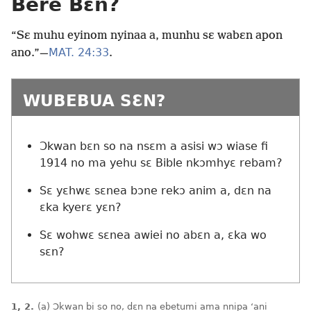
Bere Bɛn?
“Sɛ muhu eyinom nyinaa a, munhu sɛ wabɛn apon
MAT. 24:33
ano.”
—
.
WUBEBUA SƐN?
Ɔkwan bɛn so na nsɛm a asisi wɔ wiase fi
1914 no ma yehu sɛ Bible nkɔmhyɛ rebam?
Sɛ yɛhwɛ sɛnea bɔne rekɔ anim a, dɛn na
ɛka kyerɛ yɛn?
Sɛ wohwɛ sɛnea awiei no abɛn a, ɛka wo
sɛn?
1, 2.
(a) Ɔkwan bi so no, dɛn na ebetumi ama nnipa ‘ani