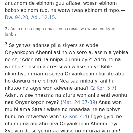
anuanom de ebinom guu afiase; wɔsɛn ebinom
bobɔɔ ebinom tuo, na wotwitwaa ebinom ti mpo.
—
Dw. 94:20;
Adi. 12:15
.
7.
Adɛn nti na nnipa nhu sɛ nea ɛresisi wɔ wiase no kyerɛ
biribi?
7
Sɛ yɛhwɛ adanse pii a ɛkyerɛ sɛ wɔde
Onyankopɔn Ahenni asi hɔ wɔ soro a, asɛm a yebisa
ne sɛ, ‘Adɛn nti na nnipa pii nhu eyi?’ Adɛn nti na
wonhu sɛ nsɛm a ɛresisi wɔ wiase no yɛ Bible
nkɔmhyɛ mmamu sɛnea Onyankopɔn nkurɔfo abɔ
ho dawuru mfe pii no? Nea saa nnipa yi ani hu
nkutoo na agye wɔn adwene anaa? (
2 Kor. 5:7
)
Adɛn, wiase nneɛma na afura wɔn ani a enti wonhu
nea Onyankopɔn reyɛ? (
Mat. 24:37-39
) Anaa wɔn
mu bi ama Satan wiase no nnaadaa ne ne bɔhyɛ
hunu no retwetwe wɔn? (
2 Kor. 4:4
) Egye gyidi ne
nhumu na obi ahu nea Onyankopɔn Ahenni reyɛ.
Ɛyɛ yɛn dɛ sɛ yɛmmaa wiase no mfuraa yɛn ani!