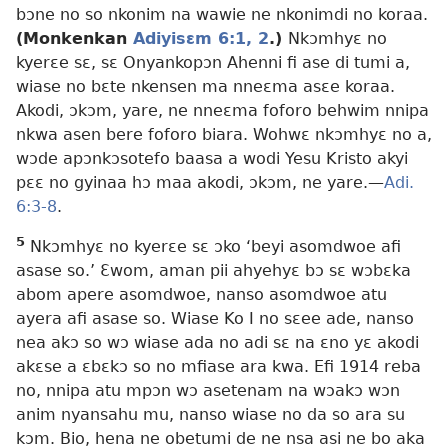
bɔne no so nkonim na wawie ne nkonimdi no koraa.
(Monkenkan
Adiyisɛm 6:1, 2
.)
Nkɔmhyɛ no
kyerɛe sɛ, sɛ Onyankopɔn Ahenni fi ase di tumi a,
wiase no bɛte nkensen ma nneɛma asɛe koraa.
Akodi, ɔkɔm, yare, ne nneɛma foforo behwim nnipa
nkwa asen bere foforo biara. Wohwɛ nkɔmhyɛ no a,
wɔde apɔnkɔsotefo baasa a wodi Yesu Kristo akyi
pɛɛ no gyinaa hɔ maa akodi, ɔkɔm, ne yare.
—
Adi.
6:3-8
.
5
Nkɔmhyɛ no kyerɛe sɛ ɔko ‘beyi asomdwoe afi
asase so.’ Ɛwom, aman pii ahyehyɛ bɔ sɛ wɔbɛka
abom apere asomdwoe, nanso asomdwoe atu
ayera afi asase so. Wiase Ko I no sɛee ade, nanso
nea akɔ so wɔ wiase ada no adi sɛ na ɛno yɛ akodi
akɛse a ɛbɛkɔ so no mfiase ara kwa. Efi 1914 reba
no, nnipa atu mpɔn wɔ asetenam na wɔakɔ wɔn
anim nyansahu mu, nanso wiase no da so ara su
kɔm. Bio, hena ne obetumi de ne nsa asi ne bo aka