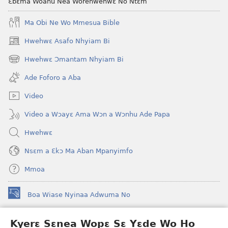
Ɛbɛma Woahu Nea Worehwehwɛ No Ntɛm
Ma Obi Ne Wo Mmesua Bible
Hwehwɛ Asafo Nhyiam Bi
(opens
new
Hwehwɛ Ɔmantam Nhyiam Bi
(opens
window)
new
Ade Foforo a Aba
window)
Video
Video a Wɔayɛ Ama Wɔn a Wɔnhu Ade Papa
Hwehwɛ
Nsɛm a Ɛkɔ Ma Aban Mpanyimfo
Mmoa
Boa Wiase Nyinaa Adwuma No
(opens
new
window)
Kyerɛ Sɛnea Wopɛ Sɛ Yɛde Wo Ho
Ɔwɛn-Aban INTANƐT SO NHOMAKORABEA™
(opens