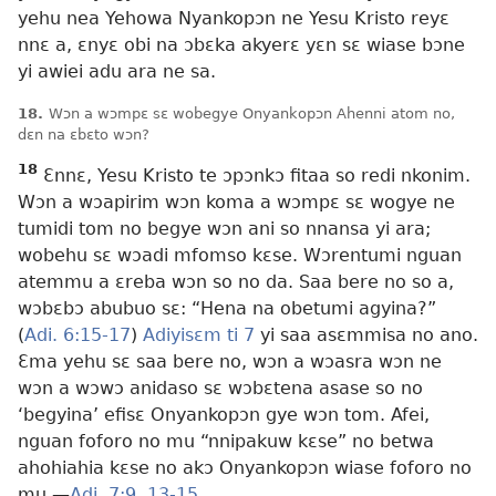
yehu nea Yehowa Nyankopɔn ne Yesu Kristo reyɛ
nnɛ a, ɛnyɛ obi na ɔbɛka akyerɛ yɛn sɛ wiase bɔne
yi awiei adu ara ne sa.
18.
Wɔn a wɔmpɛ sɛ wobegye Onyankopɔn Ahenni atom no,
dɛn na ɛbɛto wɔn?
18
Ɛnnɛ, Yesu Kristo te ɔpɔnkɔ fitaa so redi nkonim.
Wɔn a wɔapirim wɔn koma a wɔmpɛ sɛ wogye ne
tumidi tom no begye wɔn ani so nnansa yi ara;
wobehu sɛ wɔadi mfomso kɛse. Wɔrentumi nguan
atemmu a ɛreba wɔn so no da. Saa bere no so a,
wɔbɛbɔ abubuo sɛ: “Hena na obetumi agyina?”
(
Adi. 6:15-17
)
Adiyisɛm ti 7
yi saa asɛmmisa no ano.
Ɛma yehu sɛ saa bere no, wɔn a wɔasra wɔn ne
wɔn a wɔwɔ anidaso sɛ wɔbɛtena asase so no
‘begyina’ efisɛ Onyankopɔn gye wɔn tom. Afei,
nguan foforo no mu “nnipakuw kɛse” no betwa
ahohiahia kɛse no akɔ Onyankopɔn wiase foforo no
mu.
—
Adi. 7:9,
13-15
.