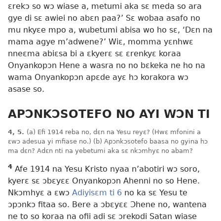
ɛrekɔ so wɔ wiase a, metumi aka sɛ meda so ara
gye di sɛ awiei no abɛn paa?’ Sɛ wobaa asafo no
mu nkyɛe mpo a, wubetumi abisa wo ho sɛ, ‘Dɛn na
mama agye m’adwene?’ Wiɛ, momma yɛnhwɛ
nneɛma abiɛsa bi a ɛkyerɛ sɛ ɛrenkyɛ koraa
Onyankopɔn Hene a wasra no no bɛkeka ne ho na
wama Onyankopɔn apɛde ayɛ hɔ korakora wɔ
asase so.
APƆNKƆSOTEFO NO AYI WƆN TI
4, 5.
(a) Efi 1914 reba no, dɛn na Yesu reyɛ? (Hwɛ mfonini a
ɛwɔ adesua yi mfiase no.) (b) Apɔnkɔsotefo baasa no gyina hɔ
ma dɛn? Adɛn nti na yebetumi aka sɛ nkɔmhyɛ no abam?
4
Afe 1914 na Yesu Kristo nyaa n’abotiri wɔ soro,
kyerɛ sɛ ɔbɛyɛɛ Onyankopɔn Ahenni no so Hene.
Nkɔmhyɛ a ɛwɔ
Adiyisɛm ti 6
no ka sɛ Yesu te
ɔpɔnkɔ fitaa so. Bere a ɔbɛyɛɛ Ɔhene no, wantena
ne to so koraa na ofii adi sɛ ɔrekodi Satan wiase