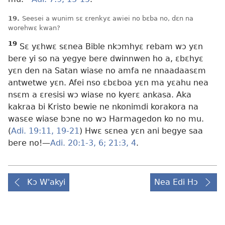
19.
Seesei a wunim sɛ ɛrenkyɛ awiei no bɛba no, dɛn na
worehwɛ kwan?
19
Sɛ yɛhwɛ sɛnea Bible nkɔmhyɛ rebam wɔ yɛn
bere yi so na yegye bere dwinnwen ho a, ɛbɛhyɛ
yɛn den na Satan wiase no amfa ne nnaadaasɛm
antwetwe yɛn. Afei nso ɛbɛboa yɛn ma yɛahu nea
nsɛm a ɛresisi wɔ wiase no kyerɛ ankasa. Aka
kakraa bi Kristo bewie ne nkonimdi korakora na
wasɛe wiase bɔne no wɔ Harmagedon ko no mu.
(
Adi. 19:11,
19-21
) Hwɛ sɛnea yɛn ani begye saa
bere no!
—
Adi. 20:1-3,
6;
21:3, 4
.
Kɔ W'akyi
Nea Edi Hɔ