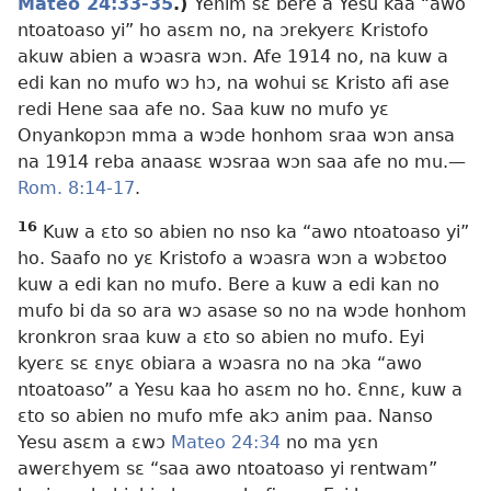
Mateo 24:33-35
.)
Yenim sɛ bere a Yesu kaa “awo
ntoatoaso yi” ho asɛm no, na ɔrekyerɛ Kristofo
akuw abien a wɔasra wɔn. Afe 1914 no, na kuw a
edi kan no mufo wɔ hɔ, na wohui sɛ Kristo afi ase
redi Hene saa afe no. Saa kuw no mufo yɛ
Onyankopɔn mma a wɔde honhom sraa wɔn ansa
na 1914 reba anaasɛ wɔsraa wɔn saa afe no mu.
—
Rom. 8:14-17
.
16
Kuw a ɛto so abien no nso ka “awo ntoatoaso yi”
ho. Saafo no yɛ Kristofo a wɔasra wɔn a wɔbɛtoo
kuw a edi kan no mufo. Bere a kuw a edi kan no
mufo bi da so ara wɔ asase so no na wɔde honhom
kronkron sraa kuw a ɛto so abien no mufo. Eyi
kyerɛ sɛ ɛnyɛ obiara a wɔasra no na ɔka “awo
ntoatoaso” a Yesu kaa ho asɛm no ho. Ɛnnɛ, kuw a
ɛto so abien no mufo mfe akɔ anim paa. Nanso
Yesu asɛm a ɛwɔ
Mateo 24:34
no ma yɛn
awerɛhyem sɛ “saa awo ntoatoaso yi rentwam”