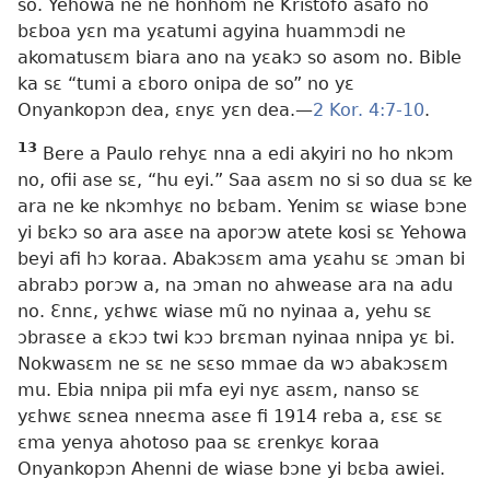
so. Yehowa ne ne honhom ne Kristofo asafo no
bɛboa yɛn ma yɛatumi agyina huammɔdi ne
akomatusɛm biara ano na yɛakɔ so asom no. Bible
ka sɛ “tumi a ɛboro onipa de so” no yɛ
Onyankopɔn dea, ɛnyɛ yɛn dea.
—
2 Kor. 4:7-10
.
13
Bere a Paulo rehyɛ nna a edi akyiri no ho nkɔm
no, ofii ase sɛ, “hu eyi.” Saa asɛm no si so dua sɛ ke
ara ne ke nkɔmhyɛ no bɛbam. Yenim sɛ wiase bɔne
yi bɛkɔ so ara asɛe na aporɔw atete kosi sɛ Yehowa
beyi afi hɔ koraa. Abakɔsɛm ama yɛahu sɛ ɔman bi
abrabɔ porɔw a, na ɔman no ahwease ara na adu
no. Ɛnnɛ, yɛhwɛ wiase mũ no nyinaa a, yehu sɛ
ɔbrasɛe a ɛkɔɔ twi kɔɔ brɛman nyinaa nnipa yɛ bi.
Nokwasɛm ne sɛ ne sɛso mmae da wɔ abakɔsɛm
mu. Ebia nnipa pii mfa eyi nyɛ asɛm, nanso sɛ
yɛhwɛ sɛnea nneɛma asɛe fi 1914 reba a, ɛsɛ sɛ
ɛma yenya ahotoso paa sɛ ɛrenkyɛ koraa
Onyankopɔn Ahenni de wiase bɔne yi bɛba awiei.