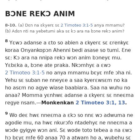
BƆNE REKƆ ANIM
8-10.
(a) Dɛn na ɛkyerɛ sɛ
2 Timoteo 3:1-5
anya mmamu?
(b) Adɛn nti na yebetumi aka sɛ kɔ ara na bɔne rekɔ anim?
8
Yɛwɔ adanse a ɛto so abien a ɛkyerɛ sɛ ɛrenkyɛ
koraa Onyankopɔn Ahenni bedi asase so tumi. Ɛne
sɛ: Kɔ ara na nnipa rekɔ wɔn anim bɔneyɛ mu.
Yɛbɛka a, bɔne ate praka. Nkɔmhyɛ a ɛwɔ
2 Timoteo 3:1-5
no anya mmamu bɛyɛ mfe ɔha ni.
Yehu sɛ suban ne nneyɛe a saa kyerɛwsɛm no ka
ho asɛm no agye wiase baabiara. Saa na wuhu no
anaa? Momma yɛnhwɛ adanse a ɛkyerɛ sɛ nneɛma
regye nsam.
—
Monkenkan
2 Timoteo 3:1,
13
.
9
Wo deɛ hwɛ nneɛma a ɛkɔ so nnɛ wɔ adwuma ne
agodie mu, na hwɛ nkurɔfo ntadehyɛ ne nneɛma a
wɔde gyigye wɔn ani. Sɛ wode toto tebea a na ɛwɔ
hɔ bɛyɛ mfe 60 anaa 70 a atwam ho a, wubehu sɛ