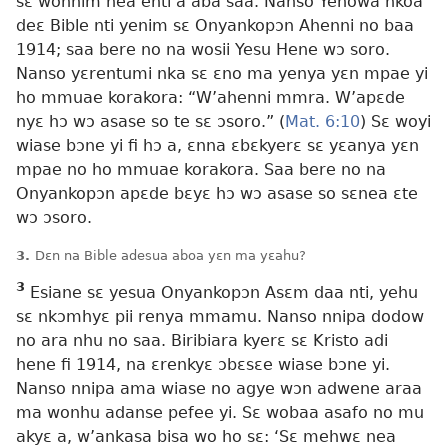
sɛ wonnim nea enti a aba saa. Nanso Yehowa nkoa
deɛ Bible nti yenim sɛ Onyankopɔn Ahenni no baa
1914; saa bere no na wosii Yesu Hene wɔ soro.
Nanso yɛrentumi nka sɛ ɛno ma yenya yɛn mpae yi
ho mmuae korakora: “W’ahenni mmra. W’apɛde
nyɛ hɔ wɔ asase so te sɛ ɔsoro.” (
Mat. 6:10
) Sɛ woyi
wiase bɔne yi fi hɔ a, ɛnna ɛbɛkyerɛ sɛ yɛanya yɛn
mpae
no ho mmuae korakora. Saa bere no na
Onyankopɔn apɛde bɛyɛ hɔ wɔ asase so sɛnea ɛte
wɔ ɔsoro.
3.
Dɛn na Bible adesua aboa yɛn ma yɛahu?
3
Esiane sɛ yesua Onyankopɔn Asɛm daa nti, yehu
sɛ nkɔmhyɛ pii renya mmamu. Nanso nnipa dodow
no ara nhu no saa. Biribiara kyerɛ sɛ Kristo adi
hene fi 1914, na ɛrenkyɛ ɔbɛsɛe wiase bɔne yi.
Nanso nnipa ama wiase no agye wɔn adwene araa
ma wonhu adanse pefee yi. Sɛ wobaa asafo no mu
akyɛ a, w’ankasa bisa wo ho sɛ: ‘Sɛ mehwɛ nea