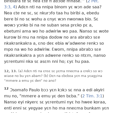
biribiara te sɛ nea ɛte fi abɔde mfiase.’” (
2 Pet.
3:3, 4
) Adɛn nti na nnipa binom yɛ wɔn ade saa?
Nea ɛte ne sɛ, sɛ nkurɔfo taa hu biribi a, ebedu
bere bi no sɛ wohu a ɛnyɛ wɔn nwonwa bio. Sɛ
wowɔ yɔnko bi na ne suban sesa prɛko pɛ a,
ebetumi ama wo ho adwiriw wo paa. Nanso sɛ wote
kurow bi mu na nnipa dodow no ara abrabɔ sɛe
nkakrankakra a, ɛno deɛ ebia w’adwene renkɔ so
mpo na wo ho adwiriw. Ɛwom, nnipa abrabɔ sɛe
nkakrankakra a yɛn adwene renkɔ so ntɛm, nanso
yɛrentumi nka sɛ asɛm nni ho; ɛyɛ hu paa.
12, 13.
(a) Adɛn nti na ɛnsɛ sɛ yɛma nneɛma a ɛrekɔ so wɔ
wiase no bu yɛn abam? (b) Dɛn na ɛbɛboa yɛn ma yɛagyina
“mmere a emu yɛ den” no ano?
12
Ɔsomafo Paulo bɔɔ yɛn kɔkɔ sɛ nna a edi akyiri
mu no, “mmere a emu yɛ den bɛba.” (
2 Tim. 3:1
)
Nanso eyi nkyerɛ sɛ yɛrentumi nyɛ ho hwee koraa,
enti enni sɛ yegyae yɛn ho ma nneɛma bunkam yɛn