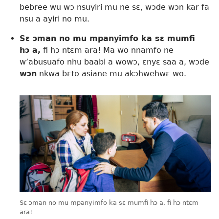
bebree wu wɔ nsuyiri mu ne sɛ, wɔde wɔn kar fa
nsu a ayiri no mu.
Sɛ ɔman no mu mpanyimfo ka sɛ mumfi
hɔ a,
fi hɔ ntɛm ara! Ma wo nnamfo ne
w’abusuafo nhu baabi a wowɔ, ɛnyɛ saa a, wɔde
wɔn
nkwa bɛto asiane mu akɔhwehwɛ wo.
Sɛ ɔman no mu mpanyimfo ka sɛ mumfi hɔ a, fi hɔ ntɛm
ara!