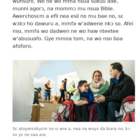
wunsuro. Wo ne wo mma nsua sukuu ade,
munni agorɔ, na mommɔ mu nsua Bible.
Awerɛhosɛm a efii nea esii no mu bae no, sɛ
wɔbɔ ho dawuru a, mmfa w’adwene nkɔ so. Afei
nso, mmfa wo dadwen ne wo haw nteetee
w’abusuafo. Gye mmoa tom, na wo nso boa
afoforo.
Sɛ atoyerɛnkyɛm no si wie a, nea na woyɛ da biara no, kɔ
so yɛ no saa ara