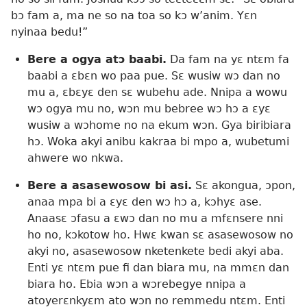
bɔ fam a, ma ne so na toa so kɔ w’anim. Yɛn
nyinaa bedu!”
Bere a ogya atɔ baabi.
Da fam na yɛ ntɛm fa
baabi a ɛbɛn wo paa pue. Sɛ wusiw wɔ dan no
mu a, ɛbɛyɛ den sɛ wubehu ade. Nnipa a wowu
wɔ ogya mu no, wɔn mu bebree wɔ hɔ a ɛyɛ
wusiw a wɔhome no na ekum wɔn. Gya biribiara
hɔ. Woka akyi anibu kakraa bi mpo a, wubetumi
ahwere wo nkwa.
Bere a asasewosow bi asi.
Sɛ akongua, ɔpon,
anaa mpa bi a ɛyɛ den wɔ hɔ a, kɔhyɛ ase.
Anaasɛ ɔfasu a ɛwɔ dan no mu a mfɛnsere nni
ho no, kɔkotow ho. Hwɛ kwan sɛ asasewosow no
akyi no, asasewosow nketenkete bedi akyi aba.
Enti yɛ ntɛm pue fi dan biara mu, na mmɛn dan
biara ho. Ebia wɔn a wɔrebegye nnipa a
atoyerɛnkyɛm ato wɔn no remmedu ntɛm. Enti