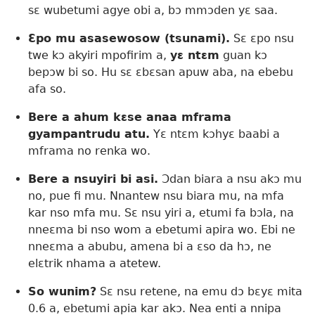
sɛ wubetumi agye obi a, bɔ mmɔden yɛ saa.
Ɛpo mu asasewosow (tsunami).
Sɛ ɛpo nsu
twe kɔ akyiri mpofirim a,
yɛ ntɛm
guan kɔ
bepɔw bi so. Hu sɛ ɛbɛsan apuw aba, na ebebu
afa so.
Bere a ahum kɛse anaa mframa
gyampantrudu atu.
Yɛ ntɛm kɔhyɛ baabi a
mframa no renka wo.
Bere a nsuyiri bi asi.
Ɔdan biara a nsu akɔ mu
no, pue fi mu. Nnantew nsu biara mu, na mfa
kar nso mfa mu. Sɛ nsu yiri a, etumi fa bɔla, na
nneɛma bi nso wom a ebetumi apira wo. Ebi ne
nneɛma a abubu, amena bi a ɛso da hɔ, ne
elɛtrik nhama a atetew.
So wunim?
Sɛ nsu retene, na emu dɔ bɛyɛ mita
0.6 a, ebetumi apia kar akɔ. Nea enti a nnipa