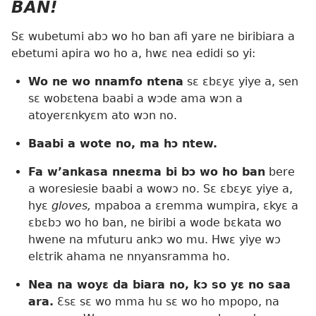
BAN!
Sɛ wubetumi abɔ wo ho ban afi yare ne biribiara a
ebetumi apira wo ho a, hwɛ nea edidi so yi:
Wo ne wo nnamfo ntena
sɛ ɛbɛyɛ yiye a, sen
sɛ wobɛtena baabi a wɔde ama wɔn a
atoyerɛnkyɛm ato wɔn no.
Baabi a wote no, ma hɔ ntew.
Fa w’ankasa nneɛma bi bɔ wo ho ban
bere
a woresiesie baabi a wowɔ no. Sɛ ɛbɛyɛ yiye a,
hyɛ
gloves,
mpaboa a ɛremma wumpira, ɛkyɛ a
ɛbɛbɔ wo ho ban, ne biribi a wode bɛkata wo
hwene na mfuturu ankɔ wo mu. Hwɛ yiye wɔ
elɛtrik ahama ne nnyansramma ho.
Nea na woyɛ da biara no, kɔ so yɛ no saa
ara.
Ɛsɛ sɛ wo mma hu sɛ wo ho mpopo, na