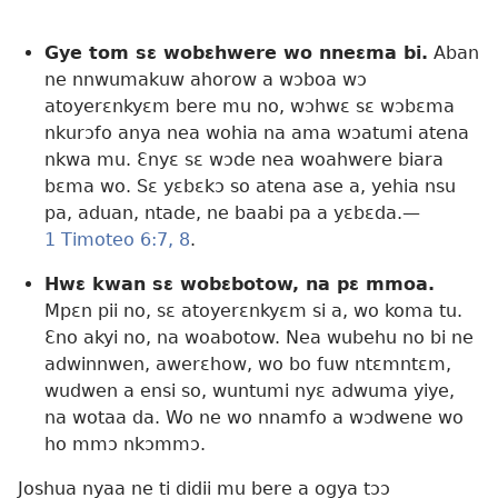
Gye tom sɛ wobɛhwere wo nneɛma bi.
Aban
ne nnwumakuw ahorow a wɔboa wɔ
atoyerɛnkyɛm bere mu no, wɔhwɛ sɛ wɔbɛma
nkurɔfo anya nea wohia na ama wɔatumi atena
nkwa mu. Ɛnyɛ sɛ wɔde nea woahwere biara
bɛma wo. Sɛ yɛbɛkɔ so atena ase a, yehia nsu
pa, aduan, ntade, ne baabi pa a yɛbɛda.​—
1 Timoteo 6:7, 8
.
Hwɛ kwan sɛ wobɛbotow, na pɛ mmoa.
Mpɛn pii no, sɛ atoyerɛnkyɛm si a, wo koma tu.
Ɛno akyi no, na woabotow. Nea wubehu no bi ne
adwinnwen, awerɛhow, wo bo fuw ntɛmntɛm,
wudwen a ensi so, wuntumi nyɛ adwuma yiye,
na wotaa da. Wo ne wo nnamfo a wɔdwene wo
ho mmɔ nkɔmmɔ.
Joshua nyaa ne ti didii mu bere a ogya tɔɔ