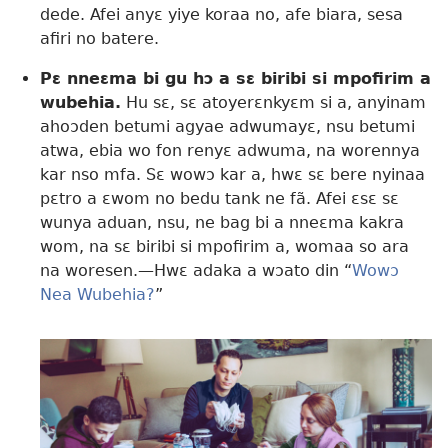
dede. Afei anyɛ yiye koraa no, afe biara, sesa
afiri no batere.
Pɛ nneɛma bi gu hɔ a sɛ biribi si mpofirim a
wubehia.
Hu sɛ, sɛ atoyerɛnkyɛm si a, anyinam
ahoɔden betumi agyae adwumayɛ, nsu betumi
atwa, ebia wo fon renyɛ adwuma, na worennya
kar nso mfa. Sɛ wowɔ kar a, hwɛ sɛ bere nyinaa
pɛtro a ɛwom no bedu tank ne fã. Afei ɛsɛ sɛ
wunya aduan, nsu, ne bag bi a nneɛma kakra
wom, na sɛ biribi si mpofirim a, womaa so ara
na woresen.—Hwɛ adaka a wɔato din “
Wowɔ
Nea Wubehia?
”