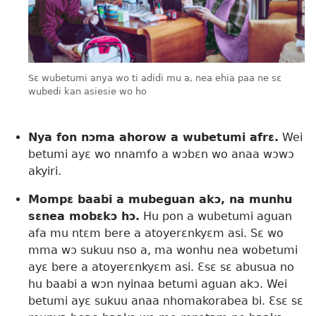
Sɛ wubetumi anya wo ti adidi mu a, nea ehia paa ne sɛ
wubedi kan asiesie wo ho
Nya fon nɔma ahorow a wubetumi afrɛ.
Wei
betumi ayɛ wo nnamfo a wɔbɛn wo anaa wɔwɔ
akyiri.
Mompɛ baabi a mubeguan akɔ, na munhu
sɛnea mobɛkɔ hɔ.
Hu pon a wubetumi aguan
afa mu ntɛm bere a atoyerɛnkyɛm asi. Sɛ wo
mma wɔ sukuu nso a, ma wonhu nea wobetumi
ayɛ bere a atoyerɛnkyɛm asi. Ɛsɛ sɛ abusua no
hu baabi a wɔn nyinaa betumi aguan akɔ. Wei
betumi ayɛ sukuu anaa nhomakorabea bi. Ɛsɛ sɛ