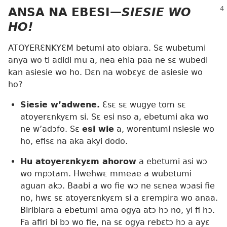
ANSA NA EBESI​—
SIESIE WO
HO!
ATOYERƐNKYƐM betumi ato obiara. Sɛ wubetumi
anya wo ti adidi mu a, nea ehia paa ne sɛ wubedi
kan asiesie wo ho. Dɛn na wobɛyɛ de asiesie wo
ho?
Siesie w’adwene.
Ɛsɛ sɛ wugye tom sɛ
atoyerɛnkyɛm si. Sɛ esi nso a, ebetumi aka wo
ne w’adɔfo. Sɛ
esi wie
a, worentumi nsiesie wo
ho, efisɛ na aka akyi dodo.
Hu atoyerɛnkyɛm ahorow
a ebetumi asi wɔ
wo mpɔtam. Hwehwɛ mmeae a wubetumi
aguan akɔ. Baabi a wo fie wɔ ne sɛnea wɔasi fie
no, hwɛ sɛ atoyerɛnkyɛm si a ɛrempira wo anaa.
Biribiara a ebetumi ama ogya atɔ hɔ no, yi fi hɔ.
Fa afiri bi bɔ wo fie, na sɛ ogya rebɛtɔ hɔ a ayɛ