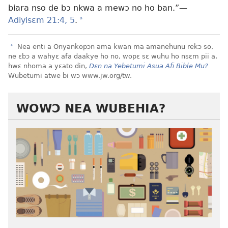
biara nso de bɔ nkwa a mewɔ no ho ban.”—
Adiyisɛm 21:4, 5
.
a
a
Nea enti a Onyankopɔn ama kwan ma amanehunu rekɔ so,
ne ɛbɔ a wahyɛ afa daakye ho no, wopɛ sɛ wuhu ho nsɛm pii a,
hwɛ nhoma a yɛato din,
Dɛn na Yebetumi Asua Afi Bible Mu?
Wubetumi atwe bi wɔ www.jw.org/tw.
WOWƆ NEA WUBEHIA?