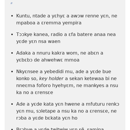
b
Kuntu, ntade a yɛhyɛ a awɔw renne yɛn, ne
mpaboa a ɛremma yempira
Tɔɔkye kanea, radio a ɛfa batere anaa nea
yɛde yɛn nsa waen
Adaka a nnuru kakra wom, ne abɛn a
yɛbɛbɔ de ahwehwɛ mmoa
Nkyɛnsee a yebedidi mu, ade a yɛde bue
konko so,
key holder
a sekan ketewaa bi ne
nneɛma foforo hyehyɛm, ne mankyes a nsu
ka no a ɛrensɛe
Ade a yɛde kata yɛn hwene a mfuturu renkɔ
yɛn mu, sɔletape a nsu ka no a ɛrensɛe, ne
rɔba a yɛde bɛkata yɛn ho
Brɔhye a yɛde twitwiw yɛn sẽ, samina,