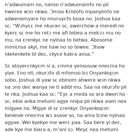
n’adwumam no, nanso n’adwumamfo no pii
hweree wɔn nkwa. Ɔmaa Kristofo mpanyimfo ne
adwenemyare ho nnuruyɛfo boaa no. Joshua kaa
sɛ: “Wɔhyɛɛ me nkuran sɛ, awerɛhow a meredi no
kyerɛ sɛ me ho retɔ me afi tebea a mekɔɔ mu no
mu, na ɛrenkyɛ ne nyinaa to betwa. Abosome
mmiɛnsa akyi, me haw no so tewee. Ɔhaw
nketenkete bi deɛ, ɛkyɛe kakra ansa.”
Sɛ atoyerɛnkyɛm si a, ɛmma yensusuw nneɛma ho
yiye. Ɛno nti, nkurɔfo di mfomso bɔ Onyankopɔn
sobo. Joshua di yaw sɛ ebinom ahwere wɔn nkwa
na ɔno deɛ wanya ne ti adidi mu. Saa na nkurɔfo pii
te nka. Joshua kaa sɛ: “Ɛyɛ a meda so ara dwen ho
sɛ, ebia anka metumi agye nnipa pii nkwa asen nea
migyee no. Migye di sɛ ɛrenkyɛ Onyankopɔn
besiesie nneɛma wɔ asase so, na ama bɔne nyinaa
agyae. Wei kyekye me werɛ paa. Saa bere yi deɛ,
ade kye me biara a, m’ani sɔ. Meyɛ nea metumi