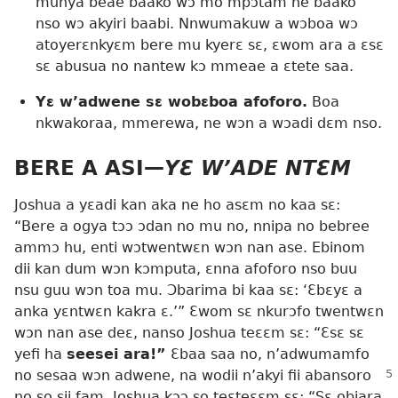
munya beae baako wɔ mo mpɔtam ne baako
nso wɔ akyiri baabi. Nnwumakuw a wɔboa wɔ
atoyerɛnkyɛm bere mu kyerɛ sɛ, ɛwom ara a ɛsɛ
sɛ abusua no nantew kɔ mmeae a ɛtete saa.
Yɛ w’adwene sɛ wobɛboa afoforo.
Boa
nkwakoraa, mmerewa, ne wɔn a wɔadi dɛm nso.
BERE A ASI​—
YƐ W’ADE NTƐM
Joshua a yɛadi kan aka ne ho asɛm no kaa sɛ:
“Bere a ogya tɔɔ ɔdan no mu no, nnipa no bebree
ammɔ hu, enti wɔtwentwɛn wɔn nan ase. Ebinom
dii kan dum wɔn kɔmputa, ɛnna afoforo nso buu
nsu guu wɔn toa mu. Ɔbarima bi kaa sɛ: ‘Ɛbɛyɛ a
anka yɛntwɛn kakra ɛ.’” Ɛwom sɛ nkurɔfo twentwɛn
wɔn nan ase deɛ, nanso Joshua teɛɛm sɛ: “Ɛsɛ sɛ
yefi ha
seesei ara!”
Ɛbaa saa no, n’adwumamfo
no sesaa wɔn adwene,
na wodii n’akyi fii abansoro
no so sii fam. Joshua kɔɔ so teɛteɛɛm sɛ: “Sɛ obiara