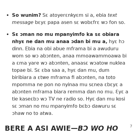
So wunim?
Sɛ atoyerɛnkyɛm si a, ebia
text
message
bɛyɛ papa asen sɛ wobɛfrɛ wɔ fon so.
Sɛ ɔman no mu mpanyimfo ka sɛ obiara
nhyɛ ne dan mu anaa ɔdan bi mu a,
hyɛ hɔ
dinn. Ebia na obi abue mframa bi a awuduru
wom so wɔ abɔnten, anaa mmoawammoawa bi
a ɛma yare wɔ abɔnten, anaasɛ wɔatow nuklea
topae bi. Sɛ ɛba saa a, hyɛ dan mu, dum
biribiara a ɛtwe mframa fi abɔnten, na toto
mpomma ne pon no nyinaa mu sɛnea ɛbɛyɛ a
abɔnten mframa biara remma dan no mu. Ɛyɛ a
tie kaseɛbɔ wɔ TV ne radio so. Hyɛ dan mu kosi
sɛ ɔman no mu mpanyimfo bɛbɔ dawuru sɛ
ɔhaw no to atwa.
BERE A ASI AWIE​—
BƆ WO HO