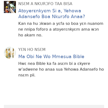
NSƐM A NKURƆFO TAA BISA
Atoyerɛnkyɛm Si a, Yehowa
Adansefo Boa Nkurɔfo Anaa?
Kan na hu ɔkwan a yɛfa so boa yɛn nuanom
ne nnipa foforo a atoyerɛnkyɛm ama wɔn
ho akam no.
YƐN HO NSƐM
Ma Obi Ne Wo Mmesua Bible
Hwɛ nea Bible ka fa asɛm bi a ɛkyere
w’adwene ho anaa sua Yehowa Adansefo ho
nsɛm pii.