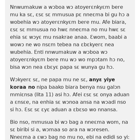
Nnwumakuw a wɔboa wɔ atoyerɛnkyɛm bere
mu ka sɛ, ɛsɛ sɛ mmusua pɛ nneɛma bi gu hɔ a
wobehia wɔ atoyerɛnkyɛm bere mu. Afe biara,
ɛsɛ sɛ mmusua no hwɛ nneɛma no mu hwɛ sɛ
ehia sɛ wɔyɛ mu nsakrae anaa. Ɛwom, baabi a
wowɔ ne wo nsɛm tebea na ɛbɛkyerɛ nea
wubehia. Enti nnwumakuw a wɔboa wɔ
atoyerɛnkyɛm bere mu wɔ wo mpɔtam hɔ no,
bisa wɔn nea ɛbɛyɛ papa sɛ wunya gu hɔ.
Wɔkyerɛ sɛ, ne papa mu ne sɛ,
anyɛ yiye
koraa no
nipa baako biara benya nsu galɔn
mmiɛnsa (lita 11) asi hɔ. Afei ɛsɛ sɛ onya aduan
a ɛnsɛe, na enhia sɛ wɔnoa ansa na wɔadi nso
si hɔ. Ɛsɛ sɛ ɛyɛ aduan a ɛbɛso wo nnansa.
Bio nso, mmusua bi wɔ bag a nneɛma wom, na
sɛ biribi si a, wɔmaa so ara na wɔresen.
Nneɛma a ɛwɔ bag no mu no, ebi na edidi so yi: