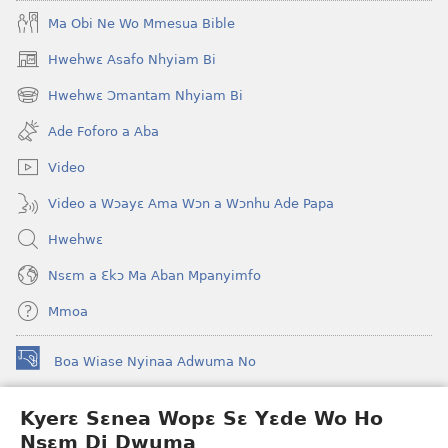
Ma Obi Ne Wo Mmesua Bible
Hwehwɛ Asafo Nhyiam Bi
(opens
new
Hwehwɛ Ɔmantam Nhyiam Bi
(opens
window)
new
Ade Foforo a Aba
window)
Video
Video a Wɔayɛ Ama Wɔn a Wɔnhu Ade Papa
Hwehwɛ
Nsɛm a Ɛkɔ Ma Aban Mpanyimfo
Mmoa
Boa Wiase Nyinaa Adwuma No
(opens
new
window)
Kyerɛ Sɛnea Wopɛ Sɛ Yɛde Wo Ho
Ɔwɛn-Aban INTANƐT SO NHOMAKORABEA™
(opens
Nsɛm Di Dwuma
new