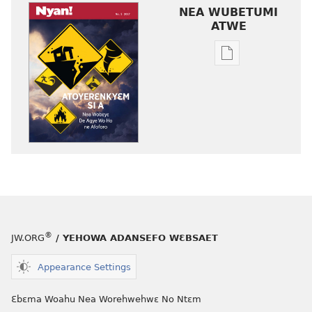
NEA WUBETUMI
ATWE
Baabi
a
wubetumi
atwe
nneɛma
akenkan
NYAN!
No. 5
2017
®
JW.ORG
/ YEHOWA ADANSEFO WƐBSAET
Appearance Settings
Ɛbɛma Woahu Nea Worehwehwɛ No Ntɛm