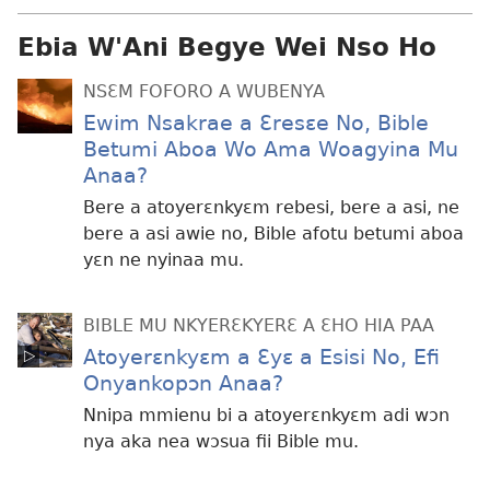
Ebia W'Ani Begye Wei Nso Ho
NSƐM FOFORO A WUBENYA
Ewim Nsakrae a Ɛresɛe No, Bible
Betumi Aboa Wo Ama Woagyina Mu
Anaa?
Bere a atoyerɛnkyɛm rebesi, bere a asi, ne
bere a asi awie no, Bible afotu betumi aboa
yɛn ne nyinaa mu.
BIBLE MU NKYERƐKYERƐ A ƐHO HIA PAA
Atoyerɛnkyɛm a Ɛyɛ a Esisi No, Efi
Onyankopɔn Anaa?
Nnipa mmienu bi a atoyerɛnkyɛm adi wɔn
nya aka nea wɔsua fii Bible mu.