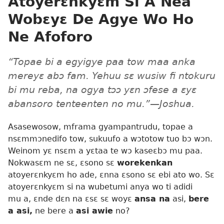
Atoyerɛnkyɛm Si A Nea
Wobɛyɛ De Agye Wo Ho
Ne Afoforo
“Topae bi a egyigye paa tow maa anka
mereyɛ abɔ fam. Yehuu sɛ wusiw fi ntokuru
bi mu reba, na ogya tɔɔ yɛn ɔfese a ɛyɛ
abansoro tenteenten no mu.”​—Joshua.
Asasewosow, mframa gyampantrudu, topae a
nsɛmmɔnedifo tow, sukuufo a wɔtotow tuo bɔ wɔn.
Weinom yɛ nsɛm a yɛtaa te wɔ kaseɛbɔ mu paa.
Nokwasɛm ne sɛ, ɛsono sɛ
worekenkan
atoyerɛnkyɛm ho ade, ɛnna ɛsono sɛ ebi ato wo. Sɛ
atoyerɛnkyɛm si na wubetumi anya wo ti adidi
mu a, ɛnde dɛn na ɛsɛ sɛ woyɛ
ansa na
asi,
bere
a asi,
ne bere a
asi awie
no?