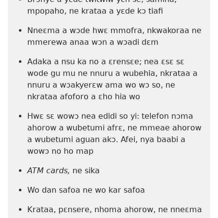
mpopaho, ne krataa a yɛde kɔ tiafi
Nneɛma a wɔde hwɛ mmofra, nkwakoraa ne
mmerewa anaa wɔn a wɔadi dɛm
Adaka a nsu ka no a ɛrensɛe; nea ɛsɛ sɛ
wode gu mu ne nnuru a wubehia, nkrataa a
nnuru a wɔakyerɛw ama wo wɔ so, ne
nkrataa afoforo a ɛho hia wo
Hwɛ sɛ wowɔ nea edidi so yi: telefon nɔma
ahorow a wubetumi afrɛ, ne mmeae ahorow
a wubetumi aguan akɔ. Afei, nya baabi a
wowɔ no ho map
ATM cards,
ne sika
Wo dan safoa ne wo kar safoa
Krataa, pɛnsere, nhoma ahorow, ne ­nneɛma