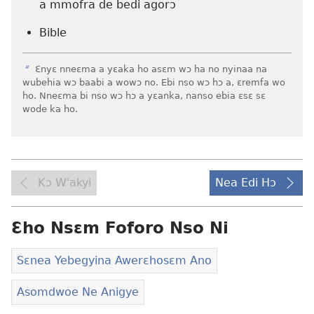
a mmofra de bedi agorɔ
Bible
b
Ɛnyɛ nneɛma a yɛaka ho asɛm wɔ ha no nyinaa na
wubehia wɔ baabi a wowɔ no. Ebi nso wɔ hɔ a, ɛremfa wo
ho. Nneɛma bi nso wɔ hɔ a yɛanka, nanso ebia ɛsɛ sɛ
wode ka ho.
Kɔ W'akyi
Nea Edi Hɔ
Ɛho Nsɛm Foforo Nso Ni
Sɛnea Yebegyina Awerɛhosɛm Ano
Asomdwoe Ne Anigye