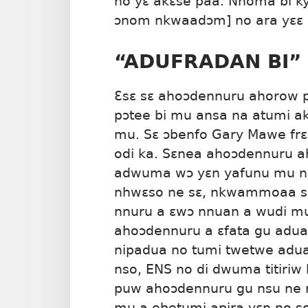
no yɛ akɛse paa. Nhoma bi ky
ɔnom nkwaadɔm] no ara yɛɛ 
“ADUFRADAN BI”
Ɛsɛ sɛ ahoɔdennuru ahorow pɔ
pɔtee bi mu ansa na atumi ak
mu. Sɛ ɔbenfo Gary Mawe frɛ
odi ka. Sɛnea ahoɔdennuru a
adwuma wɔ yɛn yafunu mu no
nhwɛso ne sɛ, nkwammoaa so
nnuru a ɛwɔ nnuan a wudi m
ahoɔdennuru a ɛfata gu adu
nipadua no tumi twetwe adua
nso, ENS no di dwuma titiriw
puw ahoɔdennuru gu nsu ne 
mu a ebetumi apira yɛn no s