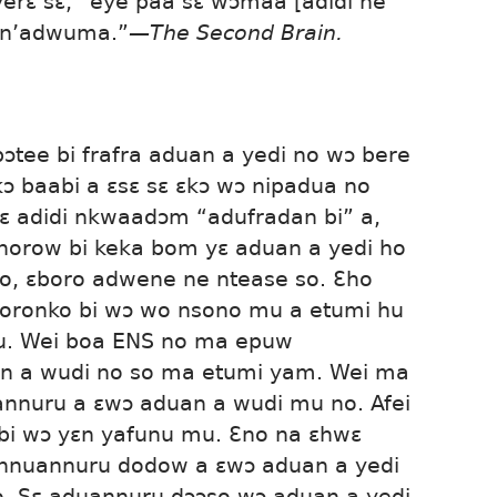
erɛ sɛ, “eye paa sɛ wɔmaa [adidi ne
n’adwuma.”​
—The Second Brain.
tee bi frafra aduan a yedi no wɔ bere
ɔ baabi a ɛsɛ sɛ ɛkɔ wɔ nipadua no
ɛ adidi nkwaadɔm “adufradan bi” a,
horow bi keka bom yɛ aduan a yedi ho
, ɛboro adwene ne ntease so. Ɛho
ronko bi wɔ wo nsono mu a etumi hu
u. Wei boa ENS no ma epuw
an a wudi no so ma etumi yam. Wei ma
nnuru a ɛwɔ aduan a wudi mu no. Afei
 bi wɔ yɛn yafunu mu. Ɛno na ɛhwɛ
nnuannuru dodow a ɛwɔ aduan a yedi
o. Sɛ aduannuru dɔɔso wɔ aduan a yedi