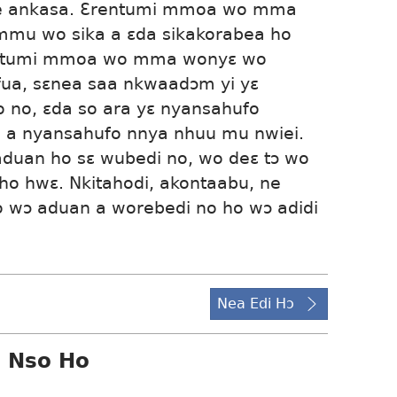
ne ankasa. Ɛrentumi mmoa wo mma
u wo sika a ɛda sikakorabea ho
rentumi mmoa wo mma wonyɛ wo
ua, sɛnea saa nkwaadɔm yi yɛ
no, ɛda so ara yɛ nyansahufo
 a nyansahufo nnya nhuu mu nwiei.
aduan ho sɛ wubedi no, wo deɛ tɔ wo
 ho hwɛ. Nkitahodi, akontaabu, ne
o wɔ aduan a worebedi no ho wɔ adidi
Nea Edi Hɔ
i Nso Ho