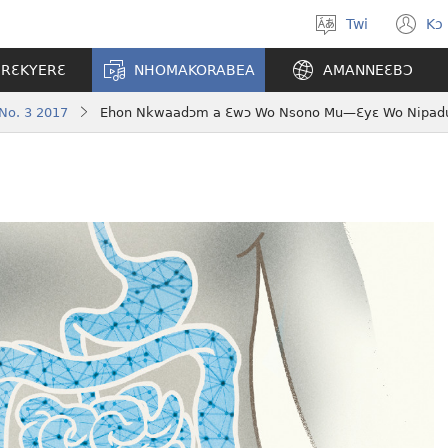
Twi
Kɔ
Yi
(o
kasa
n
ERƐKYERƐ
NHOMAKORABEA
AMANNEƐBƆ
a
w
wopɛ
No. 3 2017
Ehon Nkwaadɔm a Ɛwɔ Wo Nsono Mu​—Ɛyɛ Wo Nipadu