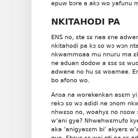
epuw bɔre a akɔ wo yafunu 
NKITAHODI PA
ENS no, ɛte sɛ nea ɛne ad
nkitahodi pa kɔ so wɔ wɔn nt
nkwammoaa mu nnuru ma ɛkye
ne aduan dodow a ɛsɛ sɛ wud
adwene no hu sɛ woamee. Ent
bo afono wo.
Ansa na worekenkan asɛm yi 
rekɔ so wɔ adidi ne ɔnom n
nhwɛso no, woahyɛ no nsow s
w’ani gye? Nhwehwɛmufo kyer
aka ‘anigyesɛm bi’ akyerɛ w’
gye. Ɛbɛyɛ sɛ wei nti na sɛ 