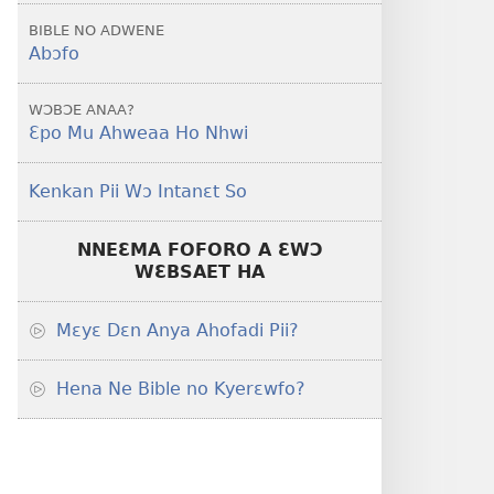
BIBLE NO ADWENE
Abɔfo
WƆBƆE ANAA?
Ɛpo Mu Ahweaa Ho Nhwi
Kenkan Pii Wɔ Intanɛt So
NNEƐMA FOFORO A ƐWƆ
WƐBSAET HA
Mɛyɛ Dɛn Anya Ahofadi Pii?
Hena Ne Bible no Kyerɛwfo?