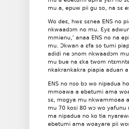
mu a, epuw pii gu so, na sɛ 
Wo deɛ, hwɛ sɛnea ENS no pi
nkwaadɔm no mu. Ɛyɛ adwuma 
mmienu,’ anaa ENS no na epi
mu. Ɔkwan a ɛfa so tumi piap
adidi ne ɔnom nkwaadɔm mu
mu bue na ɛka twom ntɛmntɛm
nkakrankakra piapia aduan a 
ENS no nso bɔ wo nipadua ho
mmoawa a ebetumi ama woay
sɛ, mogya mu nkwammoaa a 
mu 70 kosi 80 wɔ wo yafunu
ma nipadua no ko tia nyare
ebetumi ama woayare pii wo