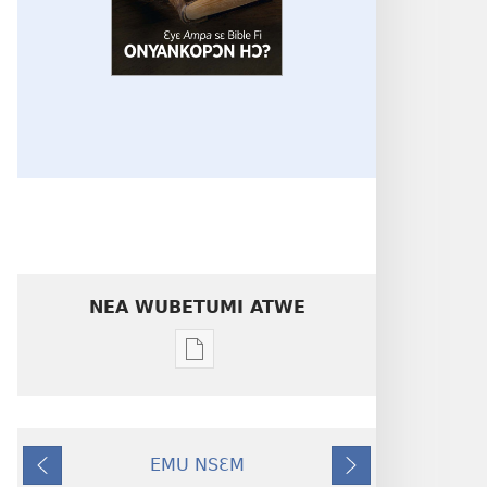
NEA WUBETUMI ATWE
Baabi
a
wubetumi
atwe
EMU NSƐM
nneɛma
Kɔ
Nea