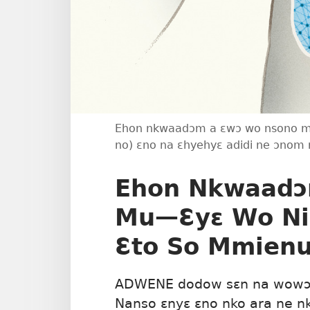
Ehon nkwaadɔm a ɛwɔ wo nsono mu
no) ɛno na ɛhyehyɛ adidi ne ɔno
Ehon Nkwaadɔ
Mu​—Ɛyɛ Wo N
Ɛto So Mmien
ADWENE dodow sɛn na wowɔ?
Nanso ɛnyɛ ɛno nko ara ne 