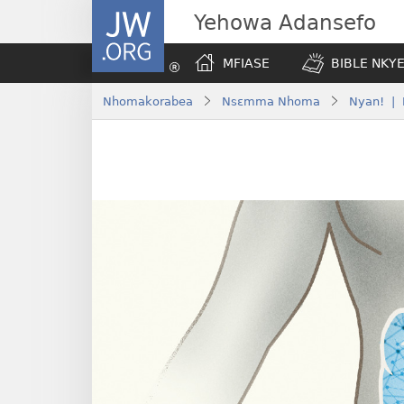
JW.ORG
Yehowa Adansefo
MFIASE
BIBLE NKY
Nhomakorabea
Nsɛmma Nhoma
Nyan! | 