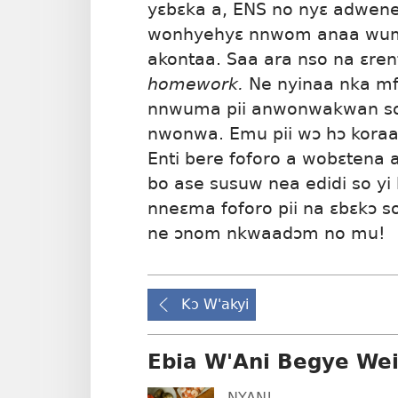
yɛbɛka a, ENS no nyɛ adwe
wonhyehyɛ nnwom anaa wumm
akontaa. Saa ara nso na ɛ
homework.
Ne nyinaa nka mf
nnwuma pii anwonwakwan so 
nwonwa. Emu pii wɔ hɔ koraa
Enti bere foforo a wobɛtena 
bo ase susuw nea edidi so yi
nneɛma foforo pii na ɛbɛkɔ s
ne ɔnom nkwaadɔm no mu!
Kɔ W'akyi
Ebia W'Ani Begye We
NYAN!