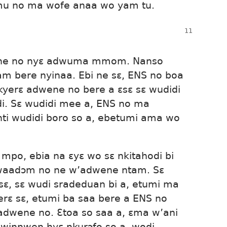
mu no ma wofe anaa wo yam tu.
wene no nyɛ adwuma mmom. Nanso
am bere nyinaa. Ebi ne sɛ, ENS no boa
rɛ adwene no bere a ɛsɛ sɛ wudidi
i. Sɛ wudidi mee a, ENS no ma
i wudidi boro so a, ebetumi ama wo
mpo, ebia na ɛyɛ wo sɛ nkitahodi bi
kwaadɔm no ne w’adwene ntam. Sɛ
ɛ, sɛ wudi sradeduan bi a, etumi ma
ɛ sɛ, etumi ba saa bere a ENS no
adwene no. Ɛtoa so saa a, ɛma w’ani
adwinnwen hyɛ nkurɔfo so a, wodi