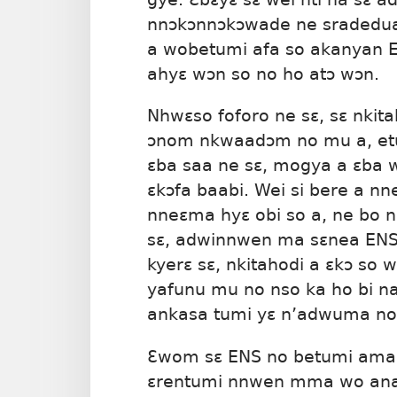
nnɔkɔnnɔkɔwade ne sradedua
a wobetumi afa so akanyan 
ahyɛ wɔn so no ho atɔ wɔn.
Nhwɛso foforo ne sɛ, sɛ nkit
ɔnom nkwaadɔm no mu a, et
ɛba saa ne sɛ, mogya a ɛba 
ɛkɔfa baabi. Wei si bere a n
nneɛma hyɛ obi so a, ne bo n
sɛ, adwinnwen ma sɛnea ENS
kyerɛ sɛ, nkitahodi a ɛkɔ s
yafunu mu no nso ka ho bi 
ankasa tumi yɛ n’adwuma no
Ɛwom sɛ ENS no betumi ama
ɛrentumi nnwen mma wo anaa