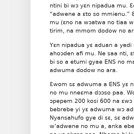
ntini bi wɔ yɛn nipadua mu. 
“adwene a ɛto so mmienu.” 
mu (ɛno na wɔatwa no tiaa w
tirim, na mmom dodow no ar
Yɛn nipadua yɛ aduan a yedi
ahoɔden afi mu. Ne saa nti,
bi so a etumi gyae ENS no m
adwuma dodow no ara.
Ɛwom sɛ adwuma a ENS yɛ no
no mu nneɛma dɔɔso paa. Wob
ɔpepem 200 kosi 600 na ɛwɔ 
bebrebe yi yɛ adwuma wɔ ad
Nyansahufo gye di sɛ, sɛ ad
w’adwene no mu a, anka ebe