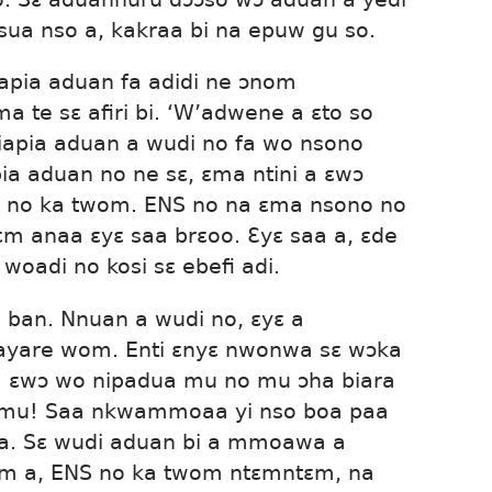
esua nso a, kakraa bi na epuw gu so.
apia aduan fa adidi ne ɔnom
te sɛ afiri bi. ‘W’adwene a ɛto so
apia aduan a wudi no fa wo nsono
ia aduan no ne sɛ, ɛma ntini a ɛwɔ
 no ka twom. ENS no na ɛma nsono no
 anaa ɛyɛ saa brɛoo. Ɛyɛ saa a, ɛde
woadi no kosi sɛ ebefi adi.
 ban. Nnuan a wudi no, ɛyɛ a
are wom. Enti ɛnyɛ nwonwa sɛ wɔka
ɛwɔ wo nipadua mu no mu ɔha biara
 mu! Saa nkwammoaa yi nso boa paa
wa. Sɛ wudi aduan bi a mmoawa a
m a, ENS no ka twom ntɛmntɛm, na