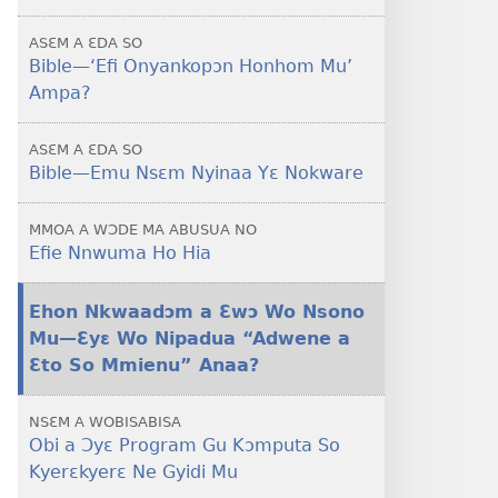
akenkan
W'akyi
Edi
NYAN!
Hɔ
ASƐM A ƐDA SO
No. 3
Bible​—‘Efi Onyankopɔn Honhom Mu’
2017
Ampa?
ASƐM A ƐDA SO
Bible​—Emu Nsɛm Nyinaa Yɛ Nokware
MMOA A WƆDE MA ABUSUA NO
Efie Nnwuma Ho Hia
Ehon Nkwaadɔm a Ɛwɔ Wo Nsono
Mu​—Ɛyɛ Wo Nipadua “Adwene a
Ɛto So Mmienu” Anaa?
NSƐM A WOBISABISA
Obi a Ɔyɛ Program Gu Kɔmputa So
Kyerɛkyerɛ Ne Gyidi Mu