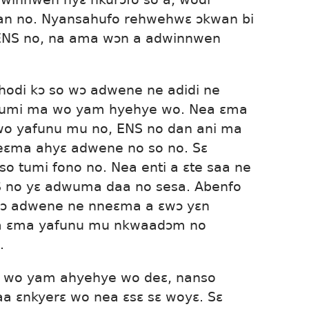
n no. Nyansahufo rehwehwɛ ɔkwan bi
ENS no, na ama wɔn a adwinnwen
ahodi kɔ so wɔ adwene ne adidi ne
umi ma wo yam hyehye wo. Nea ɛma
wo yafunu mu no, ENS no dan ani ma
neɛma ahyɛ adwene no so no. Sɛ
so tumi fono no. Nea enti a ɛte saa ne
 no yɛ adwuma daa no sesa. Abenfo
o wɔ adwene ne nneɛma a ɛwɔ yɛn
na ɛma yafunu mu nkwaadɔm no
.
 wo yam ahyehye wo deɛ, nanso
 ɛnkyerɛ wo nea ɛsɛ sɛ woyɛ. Sɛ