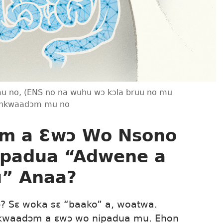
 no, (ENS no na wuhu wɔ kɔla bruu no mu
m nkwaadɔm mu no
m a Ɛwɔ Wo Nsono
ipadua “Adwene a
u” Anaa?
 Sɛ woka sɛ “baako” a, woatwa.
nkwaadɔm a ɛwɔ wo nipadua mu. Ehon