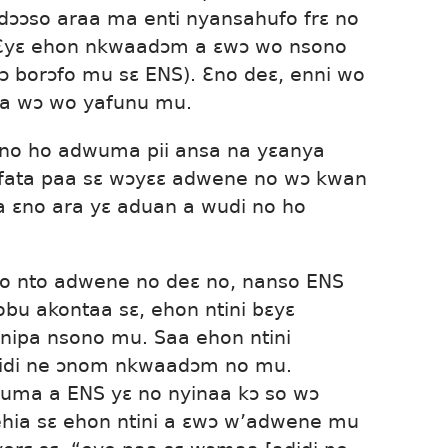
Ɛdɔɔso araa ma enti nyansahufo frɛ no
Ɛyɛ ehon nkwaadɔm a ɛwɔ wo nsono
ɔ borɔfo mu sɛ ENS). Ɛno deɛ, enni wo
a wɔ wo yafunu mu.
 no ho adwuma pii ansa na yɛanya
 ɛfata paa sɛ wɔyɛɛ adwene no wɔ kwan
a ɛno ara yɛ aduan a wudi no ho
 nto adwene no deɛ no, nanso ENS
u akontaa sɛ, ehon ntini bɛyɛ
nipa nsono mu. Saa ehon ntini
idi ne ɔnom nkwaadɔm no mu.
wuma a ENS yɛ no nyinaa kɔ so wɔ
hia sɛ ehon ntini a ɛwɔ w’adwene mu