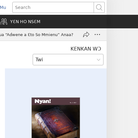
 Mu
pens
Search
ew
YƐN HO NSƐM
indow)
a “Adwene a Ɛto So Mmienu” Anaa?
KENKAN WƆ